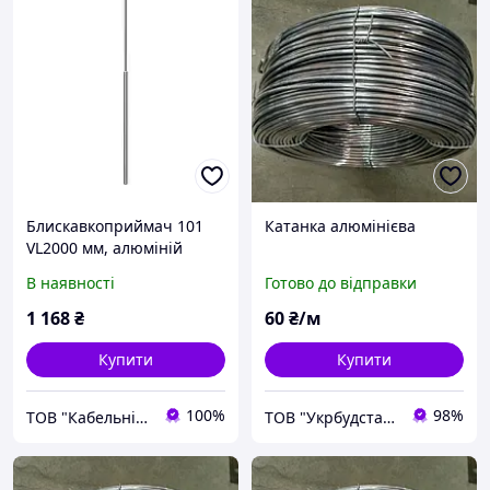
Блискавкоприймач 101
Катанка алюмінієва
VL2000 мм, алюміній
В наявності
Готово до відправки
1 168
₴
60
₴/м
Купити
Купити
100%
98%
ТОВ "Кабельні системи"
ТОВ "Укрбудстандарт"