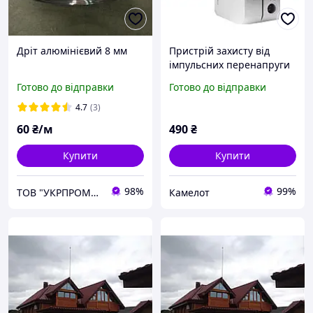
Дріт алюмінієвий 8 мм
Пристрій захисту від
імпульсних перенапруги
ПЗІП DC TOMZN TZG40-
Готово до відправки
Готово до відправки
PV/2P DC 1000v 20-40kA
розрядник
4.7
(3)
блискавкозахист
60
₴/м
490
₴
Купити
Купити
98%
99%
ТОВ "УКРПРОМСТАЛЬ"
Камелот