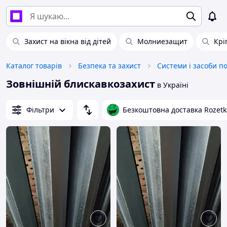
Захист на вікна від дітей
Молниезащит
Крі
Каталог товарів
Безпека та захист
Системи і засоби п
Зовнішній блискавкозахист
в Україні
Фільтри
Безкоштовна доставка Rozetk