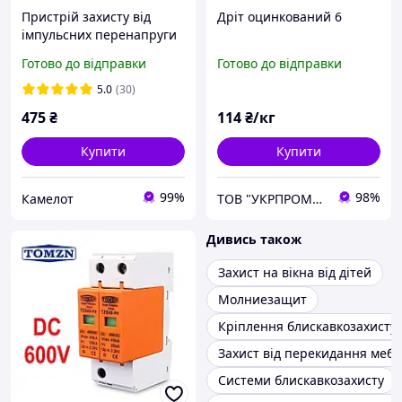
Пристрій захисту від
Дріт оцинкований 6
імпульсних перенапруги
ПЗІП DC TOMZN TZG40-
Готово до відправки
Готово до відправки
PV/2P DC 1000v розрядник
блискавкозахист для
5.0
(30)
сонячних панелей PV
475
₴
114
₴/кг
Купити
Купити
99%
98%
Камелот
ТОВ "УКРПРОМСТАЛЬ"
Дивись також
Захист на вікна від дітей
Молниезащит
Кріплення блискавкозахисту
Захист від перекидання мебл
Системи блискавкозахисту