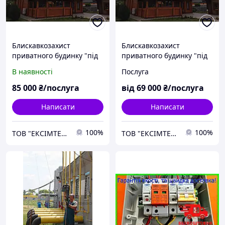
Блискавкозахист
Блискавкозахист
приватного будинку "під
приватного будинку "під
ключ" активка у міді
ключ" активка в ОС
В наявності
Послуга
85 000
₴/послуга
від
69 000
₴/послуга
Написати
Написати
100%
100%
ТОВ "ЕКСІМТЕК ПЛЮС"
ТОВ "ЕКСІМТЕК ПЛЮС"