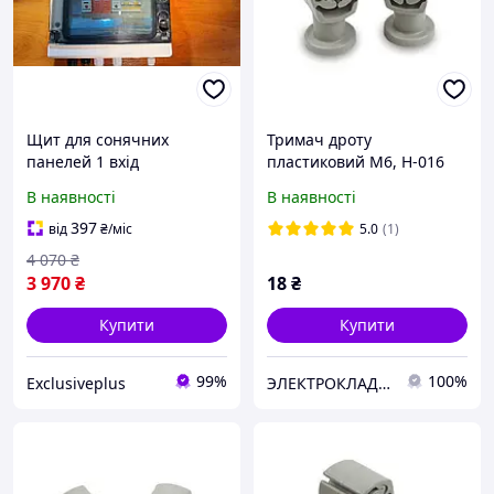
Щит для сонячних
Тримач дроту
панелей 1 вхід
пластиковий М6, H-016
запобіжники до 32А 600V
В наявності
В наявності
МСВ СТРD Захист від води
IP-65
397
від
₴
/міс
5.0
(1)
4 070
₴
3 970
₴
18
₴
Купити
Купити
99%
100%
Exclusiveplus
ЭЛЕКТРОКЛАДОВА