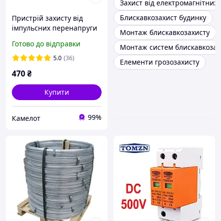
Захист від електромагнітни
Блискавкозахист будинку
Пристрій захисту від
імпульсних перенапруги
Монтаж блискавкозахисту
ПЗІП DC TOMZN TZG40-
Готово до відправки
Монтаж систем блискавкозах
PV/2P DC 600v розрядник
блискавкозахист для
5.0
(36)
Елементи грозозахисту
сонячних панелей PV
470
₴
Купити
99%
Камелот