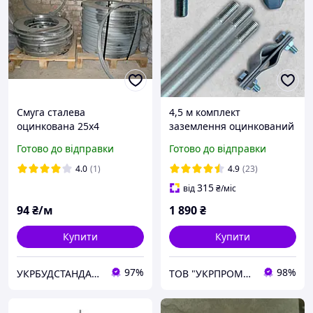
Смуга сталева
4,5 м комплект
оцинкована 25х4
заземлення оцинкований
Ø 16 мм
Готово до відправки
Готово до відправки
4.0
(1)
4.9
(23)
315
від
₴
/міс
94
₴/м
1 890
₴
Купити
Купити
97%
98%
УКРБУДСТАНДАРТ
ТОВ "УКРПРОМСТАЛЬ"