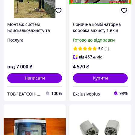
Монтаж систем
Сонячна комбінаторна
Блискавкозахисту та
коробка захист, 1 вхід
Заземлення
запобіжники 30А 600V
Послуга
Готово до відправки
МСВ СТРD Захист від води
IP-65
5.0
(1)
457
від
₴
/міс
від
7 000
₴
4 570
₴
Написати
Купити
100%
99%
ТОВ "ВАТСОН-ЕНЕРГО"
Exclusiveplus