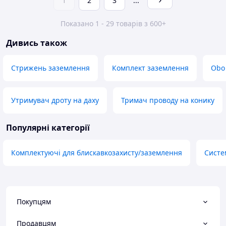
1
2
3
...
Показано 1 - 29 товарів з 600+
Дивись також
Стрижень заземлення
Комплект заземлення
Obo
Утримувач дроту на даху
Тримач проводу на конику
Популярні категорії
Комплектуючі для блискавкозахисту/заземлення
Систе
Покупцям
Продавцям