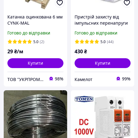
Катанка оцинкована 6 мм
Пристрій захисту від
CYNK-MAL
імпульсних перенапруги
ПЗІП DC TOMZN TZG40-
Готово до відправки
Готово до відправки
PV/2P DC 500v розрядник
блискавкозахист для
5.0
(2)
5.0
(44)
сонячних панелей PV
29
₴/м
430
₴
Купити
Купити
98%
99%
ТОВ "УКРПРОМСТАЛЬ"
Камелот