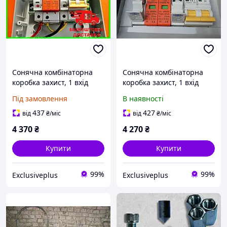
Сонячна комбінаторна
Сонячна комбінаторна
коробка захист, 1 вхід
коробка захист, 1 вхід
запобіжники 30 А 600V
запобіжники 30А 600V
Під замовлення
В наявності
МСВ СТРD Захист від води
МСВ СТРD Захист від води
IP-65
IP-65
437
427
від
₴
/міс
від
₴
/міс
4 370
₴
4 270
₴
Купити
Купити
99%
99%
Exclusiveplus
Exclusiveplus