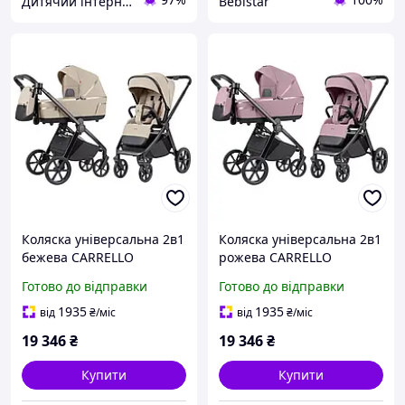
Дитячий інтернет-магазин "Lolly Dolly"
Bebistar
Коляска універсальна 2в1
Коляска універсальна 2в1
бежева CARRELLO
рожева CARRELLO
Omega+ CRL-6540 (2in1)
Omega+ CRL-6540/1 (2in1)
Готово до відправки
Готово до відправки
Solar Beige
Galaxy Pink
1935
1935
від
₴
/міс
від
₴
/міс
19 346
₴
19 346
₴
Купити
Купити