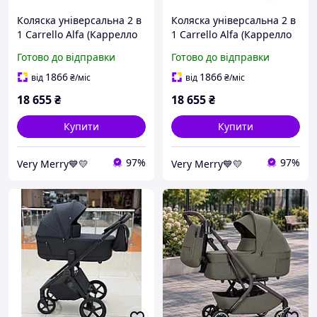
Коляска універсальна 2 в
Коляска універсальна 2 в
1 Carrello Alfa (Каррелло
1 Carrello Alfa (Каррелло
Альфа) CRL-6522 Honey
Альфа) CRL-6522 Rock
Готово до відправки
Готово до відправки
Beige (помаранчевий
Black (чорний колір)
колір)
1866
1866
від
₴
/міс
від
₴
/міс
18 655
₴
18 655
₴
Купити
Купити
97%
97%
Very Merry💙💛
Very Merry💙💛