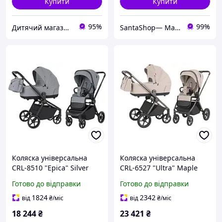
Купити
Купити
95%
99%
Дитячий магазин "Плюшевий Зайка"
SantaShop— Магазин дитячих іграшок
Коляска універсальна
Коляска універсальна
CRL-8510 "Epica" Silver
CRL-6527 "Ultra" Maple
Grey 2в1 CARRELLO
Beige 2в1 (Color Frame)
Готово до відправки
Готово до відправки
CARRELLO
1824
2342
від
₴
/міс
від
₴
/міс
18 244
₴
23 421
₴