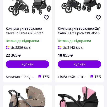
Коляска універсальна
Коляска універсальна 2в1
Carrello Ultra CRL-6527
CARRELLO Epica CRL-8510
2в1 Silk Grey
бежева Almond Beige
Готово до відправки
Готово до відправки
2236
3142
від
₴
/міс
від
₴
/міс
22 365
₴
18 855
₴
Купити
Купити
97%
97%
Магазин "Baby Comfort"
Сімба тойс - інтернет магазин дитячих іграшок