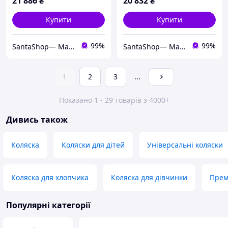
21 886
₴
20 832
₴
Купити
Купити
99%
99%
SantaShop— Магазин дитячих іграшок
SantaShop— Магазин дитячих іграшок
1
2
3
...
Показано 1 - 29 товарів з 4000+
Дивись також
Коляска
Коляски для дітей
Універсальні коляски
Коляска для хлопчика
Коляска для дівчинки
Прем
Популярні категорії