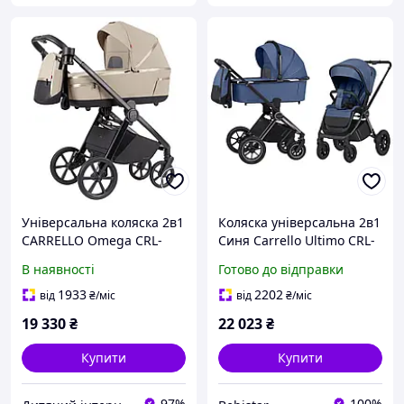
Універсальна коляска 2в1
Коляска універсальна 2в1
CARRELLO Omega CRL-
Синя Carrello Ultimo CRL-
6540/1, Solar Beige
6516 (2in1 AIR) Arctic Blue
В наявності
Готово до відправки
1933
2202
від
₴
/міс
від
₴
/міс
19 330
₴
22 023
₴
Купити
Купити
97%
100%