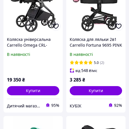
Коляска універсальна
Коляска для ляльки 2в1
Carrello Omega CRL-
Carrello Fortuna 9695 PINK
6540/1 Asteroid Beige
Рожева
В наявності
В наявності
(2in1)
5.0
(2)
548
від
₴
/міс
19 350
₴
3 285
₴
Купити
Купити
95%
92%
Дитячий магазин "Плюшевий Зайка"
КУБІК