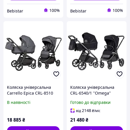
100%
100%
Bebistar
Bebistar
Коляска універсальна
Коляска універсальна
Carrello Epica CRL-8510
CRL-6540/1 "Omega"
(2in1) Space Black 2026
Cosmo Black 2в1 +
В наявності
Готово до відправки
adapters CARRELLO
2148
від
₴
/міс
18 885
₴
21 480
₴