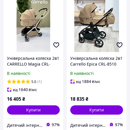
Універсальна коляска 2в1
Універсальна коляска 2в1
CARRELLO Magia CRL-
Carrello Epica CRL-8510
6555, Spice Beige
(2026), Tuscan Beige
В наявності
В наявності
1884
5.0
(1)
від
₴
/міс
1640
від
₴
/міс
16 405
₴
18 835
₴
Купити
Купити
97%
97%
Дитячий інтернет-магазин "Lolly Dolly"
Дитячий інтернет-магазин "Lolly Dolly"