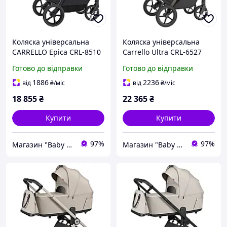
Коляска універсальна
Коляска універсальна
CARRELLO Epica CRL-8510
Carrello Ultra CRL-6527
2026 (2in1) Tuscan Beige
2в1 Metal Grey
Готово до відправки
Готово до відправки
1886
2236
від
₴
/міс
від
₴
/міс
18 855
₴
22 365
₴
Купити
Купити
97%
97%
Магазин "Baby Comfort"
Магазин "Baby Comfort"