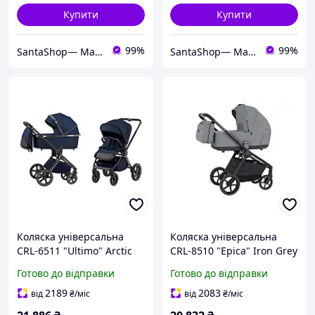
Купити
Купити
99%
99%
SantaShop— Магазин дитячих іграшок
SantaShop— Магазин дитячих іграшок
Коляска універсальна
Коляска універсальна
CRL-6511 "Ultimo" Arctic
CRL-8510 "Epica" Iron Grey
Blue 2в1 CARRELLO
2в1 2026 CARRELLO
Готово до відправки
Готово до відправки
2189
2083
від
₴
/міс
від
₴
/міс