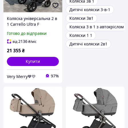
Коляска 3в 1
Дитячі коляски 3-в-1
Коляски 3в1
Коляска універсальна 2 в
1 Carrello Ultra F
Коляска 3 в 1 з автокріслом
(Каррелло Ультра F) CRL-
Готово до відправки
Коляски 1 1
6556 Milk Grey (світло-
сірий колір)
2136
від
₴
/міс
Дитячі коляски 2в1
21 355
₴
Купити
97%
Very Merry💙💛