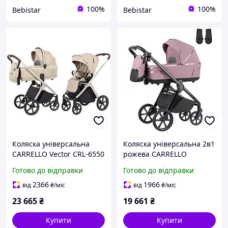
100%
100%
Bebistar
Bebistar
Коляска універсальна
Коляска універсальна 2в1
CARRELLO Vector CRL-6550
рожева CARRELLO
(2в1) Seashell Beige
Omega+ CRL-6540/1 (2in1)
Готово до відправки
Готово до відправки
Galaxy Pink + adapters
(для автокрісла)
2366
1966
від
₴
/міс
від
₴
/міс
23 665
₴
19 661
₴
Купити
Купити