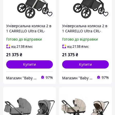
Універсальна коляска 2 в
Універсальна коляска 2 в
1 CARRELLO Ultra CRL-
1 CARRELLO Ultra CRL-
6556 Polar Beige
6556 Milk Grey
Готово до відправки
Готово до відправки
2138
2138
від
₴
/міс
від
₴
/міс
21 375
₴
21 375
₴
Купити
Купити
97%
97%
Магазин "Baby Comfort"
Магазин "Baby Comfort"