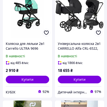
Коляска для ляльки 2в1
Універсальна коляска 2в1
Carrello ULTRA 9696
CARRELLO Alfa CRL-6522,
GREEN Зелена
Rock Black
В наявності
В наявності
485
1866
від
₴
/міс
від
₴
/міс
2 910
₴
18 655
₴
Купити
Купити
92%
97%
КУБІК
Дитячий інтернет-магазин "Lolly Dolly"