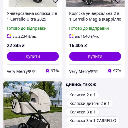
Універсальна коляска 2 в
Коляска універсальна 2 в
1 Carrello Ultra 2025
1 Carrello Magia (Каррілло
(Каррілло Ультра) CRL-
Магія) CRL-6555 Malted
Готово до відправки
Готово до відправки
6527 Basalt Black (чорний
Green (зелений колір)
колір)
2234
1640
від
₴
/міс
від
₴
/міс
22 345
₴
16 405
₴
Купити
Купити
97%
97%
Very Merry💙💛
Very Merry💙💛
Дивись також
Коляски 2 в 1
Коляски дитячі 2 в 1
Коляски 3 в 1
Коляска 3 в 1 CARRELLO