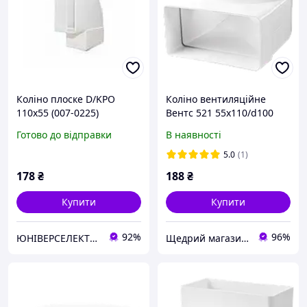
Коліно плоске D/KPO
Коліно вентиляційне
110х55 (007-0225)
Вентс 521 55х110/d100
Готово до відправки
В наявності
5.0
(1)
178
₴
188
₴
Купити
Купити
92%
96%
ЮНІВЕРСЕЛЕКТРО
Щедрий магазин вентиляції "MyVent" ;)