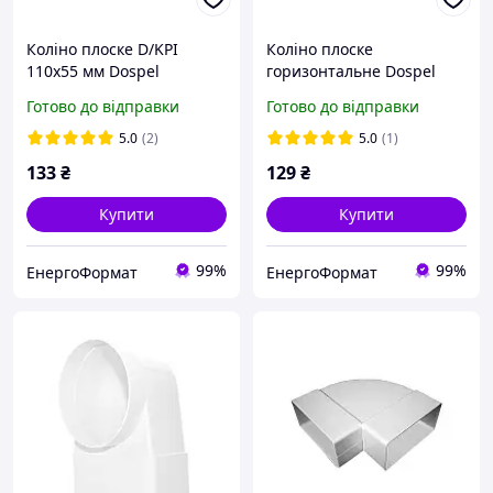
Коліно плоске D/KPI
Коліно плоске
110х55 мм Dospel
горизонтальне Dospel
D/KPО 110х55мм
Готово до відправки
Готово до відправки
5.0
(2)
5.0
(1)
133
₴
129
₴
Купити
Купити
99%
99%
ЕнергоФормат
ЕнергоФормат