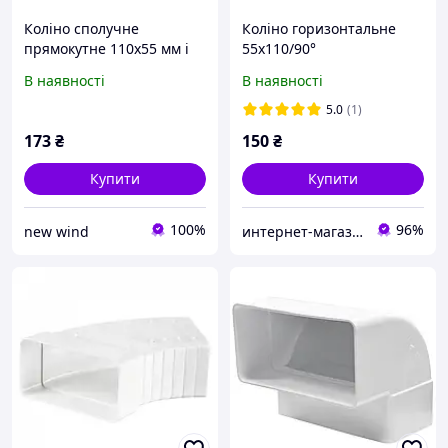
Коліно сполучне
Коліно горизонтальне
прямокутне 110х55 мм і
55х110/90°
діаметром 100 мм airRoxy
В наявності
В наявності
(02-403)
5.0
(1)
173
₴
150
₴
Купити
Купити
100%
96%
new wind
интернет-магазин "Электроника и Кухонная техника"