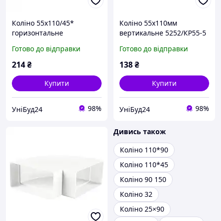
Коліно 55х110/45*
Коліно 55х110мм
горизонтальне
вертикальне 5252/КР55-5
універсальне 52510/KP55-
Готово до відправки
Готово до відправки
UNI
214
₴
138
₴
Купити
Купити
98%
98%
УніБуд24
УніБуд24
Дивись також
Коліно 110*90
Коліно 110*45
Коліно 90 150
Коліно 32
Коліно 25×90