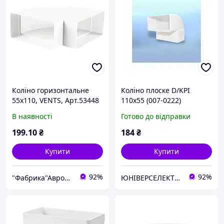
Коліно горизонтальне
Коліно плоске D/KPI
55х110, VENTS, Арт.53448
110х55 (007-0222)
В наявності
Готово до відправки
199
.10
₴
184
₴
Купити
Купити
92%
92%
"Фабрика"Аврора"
ЮНІВЕРСЕЛЕКТРО