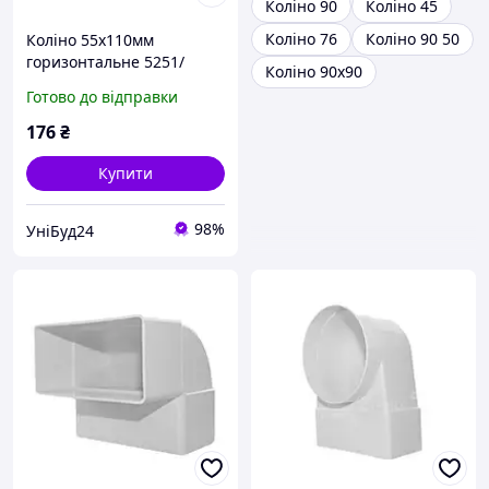
Коліно 90
Коліно 45
Коліно 76
Коліно 90 50
Коліно 55х110мм
горизонтальне 5251/
Коліно 90х90
КР55-4
Готово до відправки
176
₴
Купити
98%
УніБуд24