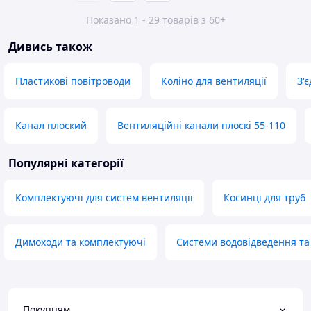
Показано 1 - 29 товарів з 60+
Дивись також
Пластикові повітроводи
Коліно для вентиляції
З'
Канал плоский
Вентиляційні канали плоскі 55-110
Популярні категорії
Комплектуючі для систем вентиляції
Косинці для труб
Димоходи та комплектуючі
Системи водовідведення та
Покупцям