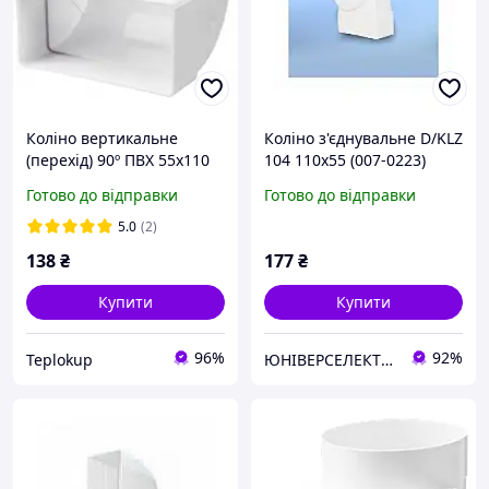
Коліно вертикальне
Коліно з'єднувальне D/KLZ
(перехід) 90º ПВХ 55х110
104 110х55 (007-0223)
(KP55-5)
Готово до відправки
Готово до відправки
5.0
(2)
138
₴
177
₴
Купити
Купити
96%
92%
Teplokup
ЮНІВЕРСЕЛЕКТРО