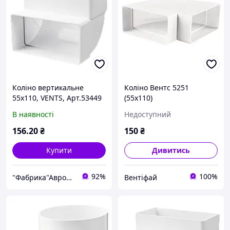
Коліно вертикальне
Коліно Вентс 5251
55х110, VENTS, Арт.53449
(55х110)
В наявності
Недоступний
156
.20
₴
150
₴
Купити
Дивитись
92%
100%
"Фабрика"Аврора"
Вентіфай