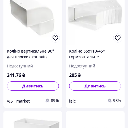
Коліно вертикальне 90°
Коліно 55х110/45*
для плоских каналів,
горизонтальне
55х110 мм
універсальне 52510/KP55-
Недоступний
Недоступний
UNI
241
.76
₴
205
₴
Дивитись
Дивитись
89%
98%
VIST market
івіс