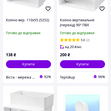
Коліно вер. 110х55 (5252)
Коліно вертикальне
(перехід) 90º ПВХ
55х110/100 (KP55-8)
Готово до відправки
Готово до відправки
5.0
(2)
20
від
₴
/міс
138
₴
200
₴
Купити
Купити
92%
96%
Віста - мережа будівельно-господарчих маркетів
Teplokup