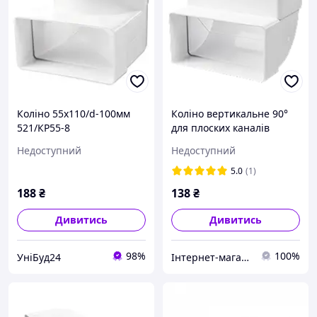
Коліно 55х110/d-100мм
Коліно вертикальне 90°
521/КР55-8
для плоских каналів
110х55мм 204х60мм
Недоступний
Недоступний
5.0
(1)
188
₴
138
₴
Дивитись
Дивитись
98%
100%
УніБуд24
Інтернет-магазин VENTGET