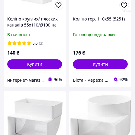
Коліно круглих/ плоских
Коліно гор. 110х55 (5251)
каналів 55х110/Ø100 на
90°
В наявності
Готово до відправки
5.0
(3)
140
₴
176
₴
Купити
Купити
96%
92%
интернет-магазин "Электроника и Кухонная техника"
Віста - мережа будівельно-господарчих маркетів