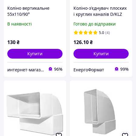
Коліно вертикальне
Коліно-з'єднувач плоских
55х110/90°
і круглих каналів D/KLZ
104 110х55 мм Dospel
В наявності
Готово до відправки
5.0
(4)
130
₴
126
.10
₴
Купити
Купити
96%
99%
интернет-магазин "Электроника и Кухонная техника"
ЕнергоФормат