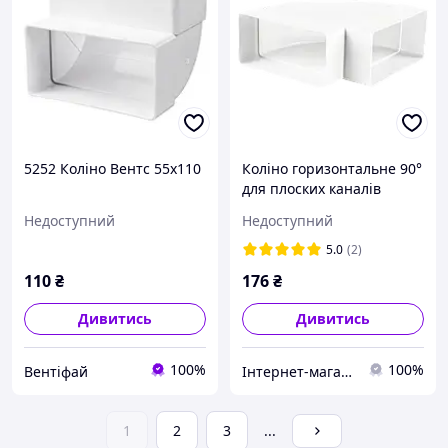
5252 Коліно Вентс 55х110
Коліно горизонтальне 90°
для плоских каналів
110х55мм 204х60мм
Недоступний
Недоступний
5.0
(2)
110
₴
176
₴
Дивитись
Дивитись
100%
100%
Вентіфай
Інтернет-магазин VENTGET
1
2
3
...