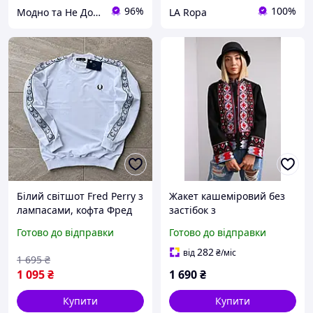
96%
100%
Модно та Не Дорого
LA Ropa
Білий світшот Fred Perry з
Жакет кашеміровий без
лампасами, кофта Фред
застібок з
Перрі з вишивкою, кофта
вишивкою,Туреччина
Готово до відправки
Готово до відправки
без капюшона для
чоловіків
282
від
₴
/міс
1 695
₴
1 095
₴
1 690
₴
Купити
Купити