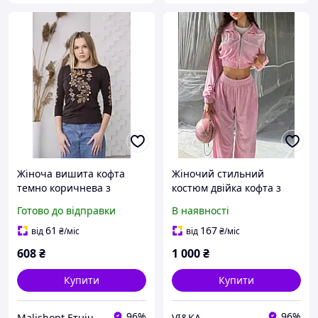
Жіноча вишита кофта
Жіночий стильний
темно коричнева з
костюм двійка кофта з
акцентною вишивкою
вишивкою і штани велюр
Готово до відправки
В наявності
для міського стилю та
щоденного носіння S 4XL
61
167
від
₴
/міс
від
₴
/міс
608
₴
1 000
₴
Купити
Купити
96%
96%
Malishopt Етнічний одяг та головні убори, все для хрещення
VI&KA