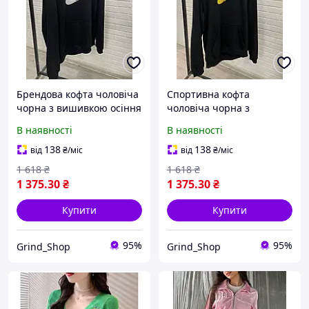
Брендова кофта чоловіча
Спортивна кофта
чорна з вишивкою осіння
чоловіча чорна з
толстовка вуличний
вишивкою осінь
В наявності
В наявності
стиль KRT0756
толстовка повсякденна
демі KRT0753
138
138
від
₴
/міс
від
₴
/міс
1 618
₴
1 618
₴
1 375
.30
₴
1 375
.30
₴
Купити
Купити
95%
95%
Grind_Shop
Grind_Shop