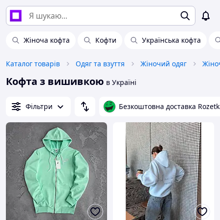
Жіноча кофта
Кофти
Українська кофта
Каталог товарів
Одяг та взуття
Жіночий одяг
Жіно
Кофта з вишивкою
в Україні
Фільтри
Безкоштовна доставка Rozetk