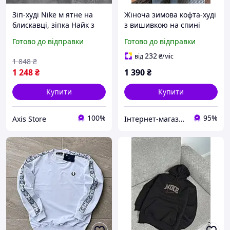
Зіп-худі Nike м ятне на
Жіноча зимова кофта-худі
блискавці, зіпка Найк з
з вишивкою на спині
капюшоном на весну-
розмір універсальний 42-
Готово до відправки
Готово до відправки
літо, бавовняна кофта з
48
вишивкою унісекс
232
від
₴
/міс
1 848
₴
1 248
₴
1 390
₴
Купити
Купити
100%
95%
Axis Store
Інтернет-магазин одягу та взуття KedON