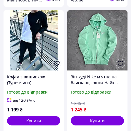
Кофта з вишивкою
Зіп-худі Nike м ятне на
(Туреччина)
блискавці, зіпка Найк з
капюшоном на весну-
Готово до відправки
Готово до відправки
літо, бавовняна кофта з
вишивкою унісекс
120
від
₴
/міс
1 845
₴
1 199
₴
1 245
₴
Купити
Купити