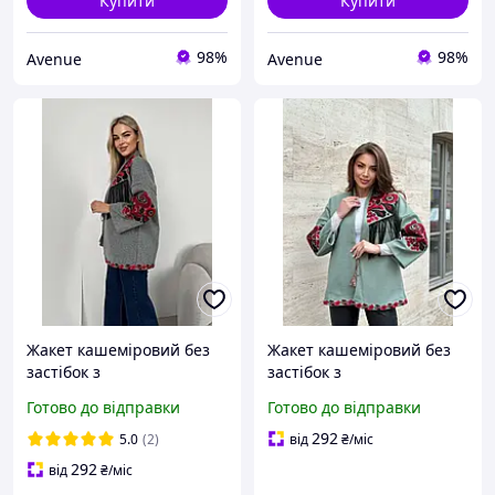
Купити
Купити
98%
98%
Avenue
Avenue
Жакет кашеміровий без
Жакет кашеміровий без
застібок з
застібок з
вишивкою,Туреччина
вишивкою,Туреччина
Готово до відправки
Готово до відправки
292
5.0
(2)
від
₴
/міс
292
від
₴
/міс