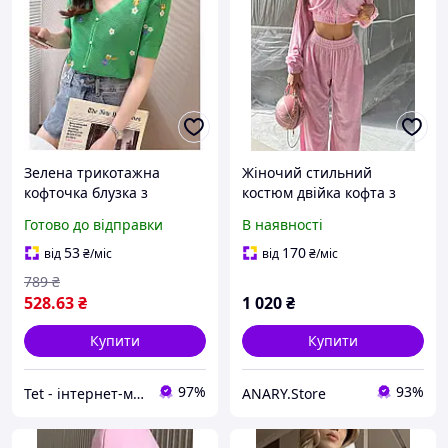
Зелена трикотажна
Жіночий стильний
кофточка блузка з
костюм двійка кофта з
вишивкою ромашок і
вишивкою і штани велюр
Готово до відправки
В наявності
перлинними ґудзиками
53
170
від
₴
/міс
від
₴
/міс
789
₴
528
.63
₴
1 020
₴
Купити
Купити
97%
93%
Tet - інтернет-магазин товарів для дому
ANARY.Store