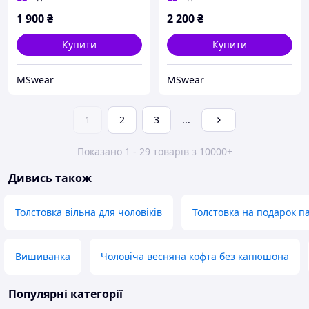
1 900
₴
2 200
₴
Купити
Купити
MSwear
MSwear
1
2
3
...
Показано 1 - 29 товарів з 10000+
Дивись також
Толстовка вільна для чоловіків
Толстовка на подарок 
Вишиванка
Чоловіча весняна кофта без капюшона
Популярні категорії