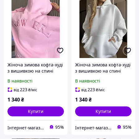
Жіноча зимова кофта-худі
Жіноча зимова кофта-худі
з вишивкою на спині
з вишивкою на спині
розміри 42-46
розмір універсальний 42-
В наявності
В наявності
48
223
223
від
₴
/міс
від
₴
/міс
1 340
₴
1 340
₴
Купити
Купити
95%
95%
Інтернет-магазин одягу та взуття KedON
Інтернет-магазин одягу та взуття KedON