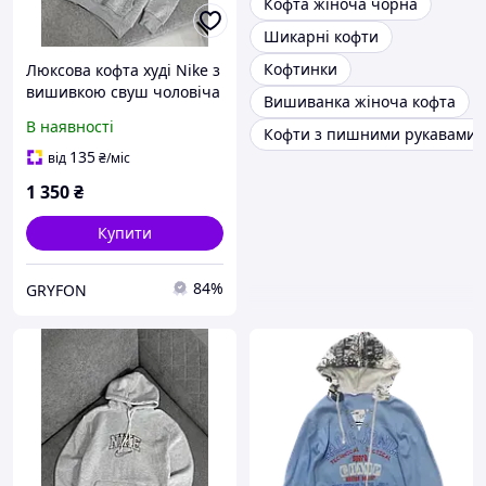
Кофта жіноча чорна
Шикарні кофти
Кофтинки
Люксова кофта худі Nike з
вишивкою свуш чоловіча
Вишиванка жіноча кофта
оверсайз тепла зимова
В наявності
Кофти з пишними рукавами
на флісі
135
від
₴
/міс
1 350
₴
Купити
84%
GRYFON