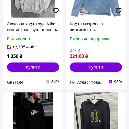
Люксова кофта худі Nike з
Кофта махрова з
вишивкою свуш чоловіча
вишивкою та
оверсайз тепла зимова
капюшоном, р. 56 (28)
В наявності
Готово до відправки
на флісі
15817
135
від
₴
/міс
277
₴
1 350
₴
221
.60
₴
Купити
Купити
84%
98%
GRYFON
тм "Атлас" товари від виробника