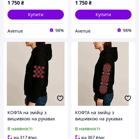
1 750
₴
1 750
₴
Купити
Купити
98%
98%
Avenue
Avenue
КОФТА на змійці з
КОФТА на змійці з
вишивкою на рукавах
вишивкою на рукавах
В наявності
В наявності
317
367
від
₴
/міс
від
₴
/міс