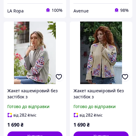
100%
98%
LA Ropa
Avenue
Жакет кашеміровий без
Жакет кашеміровий без
застібок з
застібок з
вишивкою,Туреччина
вишивкою,Туреччина
Готово до відправки
Готово до відправки
282
282
від
₴
/міс
від
₴
/міс
1 690
₴
1 690
₴