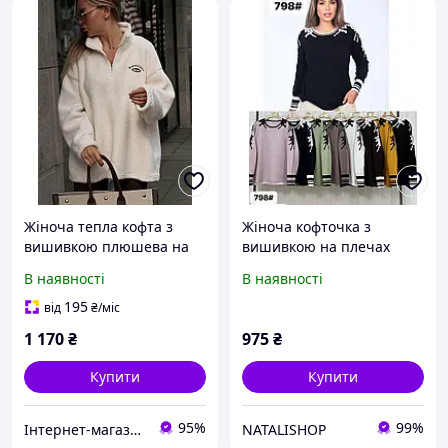
Жіноча тепла кофта з
Жіноча кофточка з
вишивкою плюшева на
вишивкою на плечах
блискавці розмір
кольори в асортименті
В наявності
В наявності
універсальний 42-46
розмір 58-60
195
від
₴
/міс
1 170
₴
975
₴
Купити
Купити
95%
99%
Інтернет-магазин одягу та взуття KedON
NATALISHOP