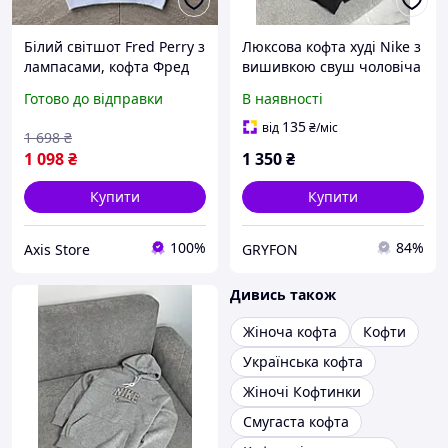
Білий світшот Fred Perry з
Люксова кофта худі Nike з
лампасами, кофта Фред
вишивкою свуш чоловіча
Перрі з вишивкою, кофта
оверсайз тепла зимова
Готово до відправки
В наявності
без капюшона для
на флісі
чоловіків
135
від
₴
/міс
1 698
₴
1 098
₴
1 350
₴
Купити
Купити
100%
84%
Axis Store
GRYFON
Дивись також
Жіноча кофта
Кофти
Українська кофта
Жіночі Кофтинки
Смугаста кофта