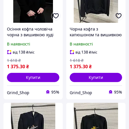
Осіння кофта чоловіча
Чорна кофта з
чорна з вишивкою худі
капюшоном та вишивкою
повсякденна з
чоловіча осіння
В наявності
В наявності
капюшоном кенгуру
толстовка спорт бавовна
KRT0766
KRT0758
138
138
від
₴
/міс
від
₴
/міс
1 618
₴
1 618
₴
1 375
.30
₴
1 375
.30
₴
Купити
Купити
95%
95%
Grind_Shop
Grind_Shop