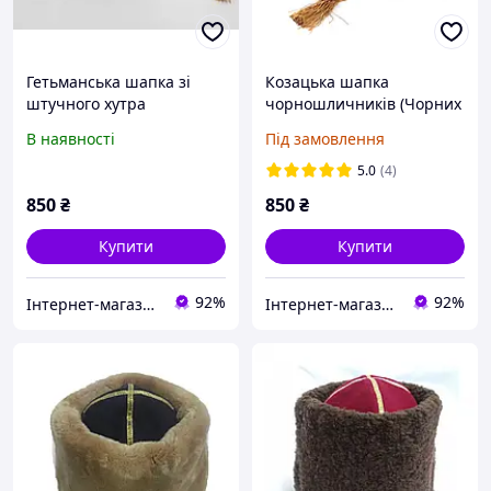
Гетьманська шапка зі
Козацька шапка
штучного хутра
чорношличників (Чорних
запорожців)
В наявності
Під замовлення
5.0
(4)
850
₴
850
₴
Купити
Купити
92%
92%
Інтернет-магазин ГЕТЬМАН
Інтернет-магазин ГЕТЬМАН