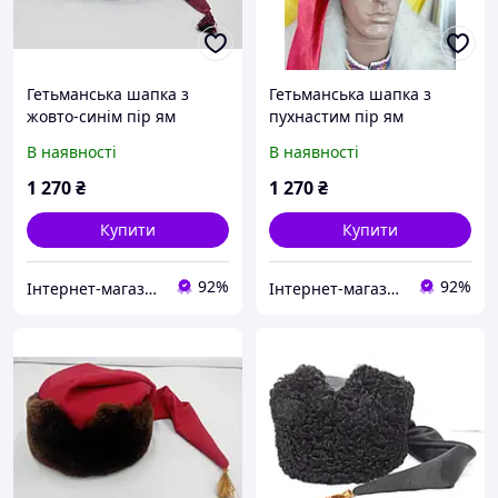
Гетьманська шапка з
Гетьманська шапка з
жовто-синім пір ям
пухнастим пір ям
В наявності
В наявності
1 270
₴
1 270
₴
Купити
Купити
92%
92%
Інтернет-магазин ГЕТЬМАН
Інтернет-магазин ГЕТЬМАН