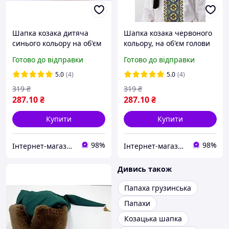
Шапка козака дитяча
Шапка козака червоного
синього кольору на об'єм
кольору, на об'єм голови
голови 52-58см
52-56см
Готово до відправки
Готово до відправки
5.0
(4)
5.0
(4)
319
₴
319
₴
287
.10
₴
287
.10
₴
Купити
Купити
98%
98%
Інтернет-магазин "InFine"
Інтернет-магазин "InFine"
Дивись також
Папаха грузинська
Папахи
Козацька шапка