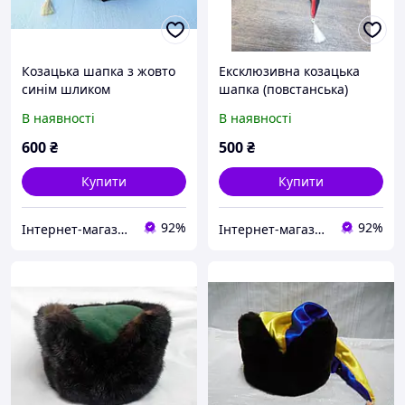
Козацька шапка з жовто
Ексклюзивна козацька
синім шликом
шапка (повстанська)
В наявності
В наявності
600
₴
500
₴
Купити
Купити
92%
92%
Інтернет-магазин ГЕТЬМАН
Інтернет-магазин ГЕТЬМАН