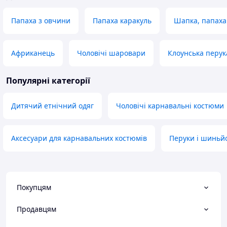
Папаха з овчини
Папаха каракуль
Шапка, папаха
Африканець
Чоловічі шаровари
Клоунська перук
Популярні категорії
Дитячий етнічний одяг
Чоловічі карнавальні костюми
Аксесуари для карнавальних костюмів
Перуки і шиньй
Покупцям
Продавцям