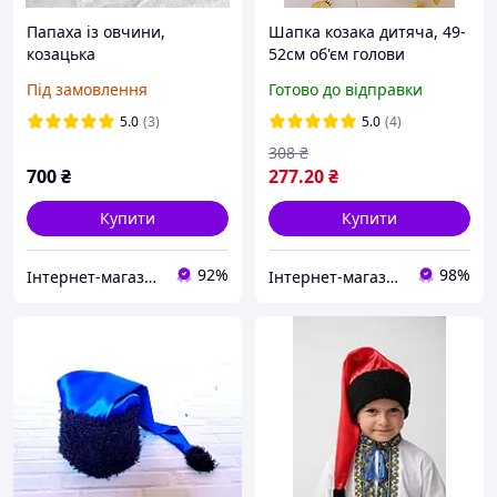
Папаха із овчини,
Шапка козака дитяча, 49-
козацька
52см об'єм голови
Під замовлення
Готово до відправки
5.0
(3)
5.0
(4)
308
₴
700
₴
277
.20
₴
Купити
Купити
92%
98%
Інтернет-магазин ГЕТЬМАН
Інтернет-магазин "InFine"