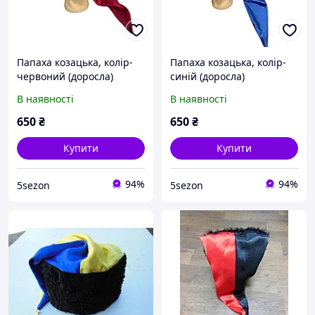
Папаха козацька, колір-
Папаха козацька, колір-
червоний (доросла)
синій (доросла)
В наявності
В наявності
650
₴
650
₴
Купити
Купити
94%
94%
5sezon
5sezon