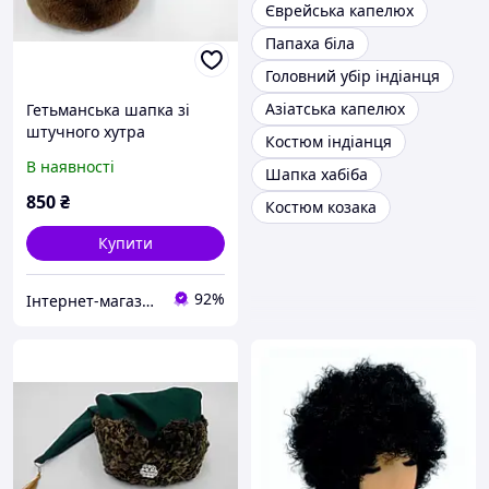
Єврейська капелюх
Папаха біла
Головний убір індіанця
Азіатська капелюх
Гетьманська шапка зі
штучного хутра
Костюм індіанця
В наявності
Шапка хабіба
850
₴
Костюм козака
Купити
92%
Інтернет-магазин ГЕТЬМАН