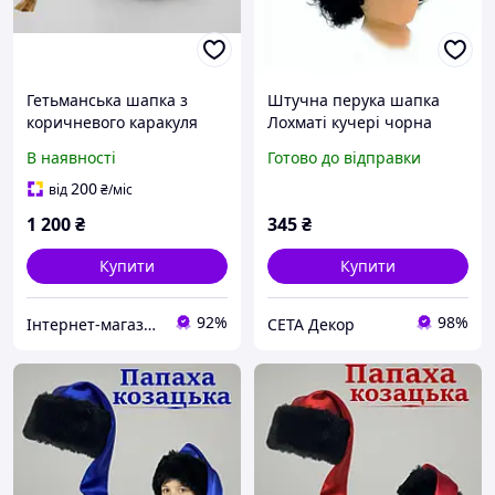
Гетьманська шапка з
Штучна перука шапка
коричневого каракуля
Лохматі кучері чорна
коротка
В наявності
Готово до відправки
200
від
₴
/міс
1 200
₴
345
₴
Купити
Купити
92%
98%
Інтернет-магазин ГЕТЬМАН
СЕТА Декор