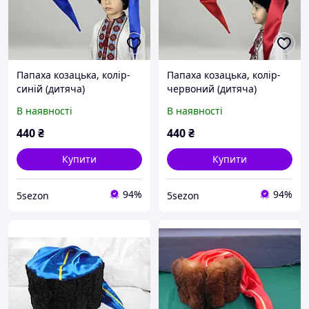
Папаха козацька, колір-
Папаха козацька, колір-
синій (дитяча)
червоний (дитяча)
В наявності
В наявності
440
₴
440
₴
Купити
Купити
94%
94%
5sezon
5sezon