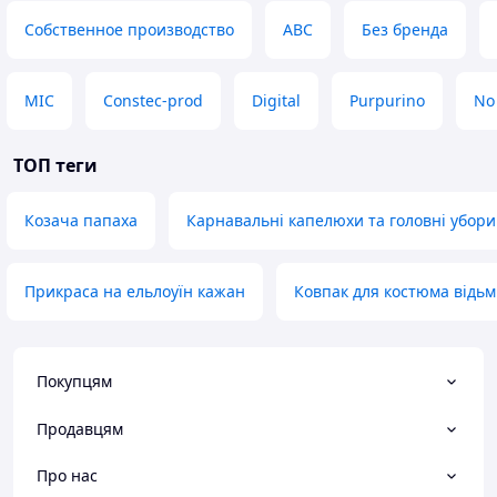
Собственное производство
ABC
Без бренда
MIC
Constec-prod
Digital
Purpurino
No
ТОП теги
Козача папаха
Карнавальні капелюхи та головні убори
Прикраса на ельлоуїн кажан
Ковпак для костюма відь
Покупцям
Продавцям
Про нас