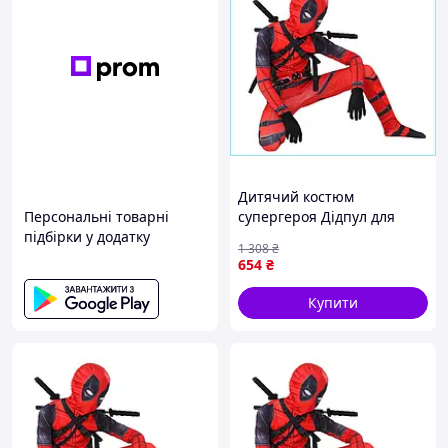
Дитячий костюм
Персональні товарні
супергероя Дідпул для
підбірки у додатку
зросту 100-110 см ідеально
1 308
₴
підходить для свят
654
₴
Купити