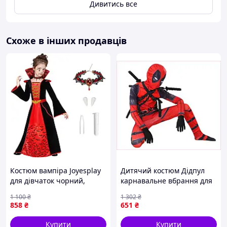
Дивитись все
Схоже в інших продавців
Костюм вампіра Joyesplay
Дитячий костюм Дідпул
для дівчаток чорний,
карнавальне вбрання для
розмір 110, S (5-7 років),
хлопчиків яскравий
1 100
₴
1 302
₴
Хелловін
еластичний для свят та
858
₴
651
₴
ігор
Купити
Купити