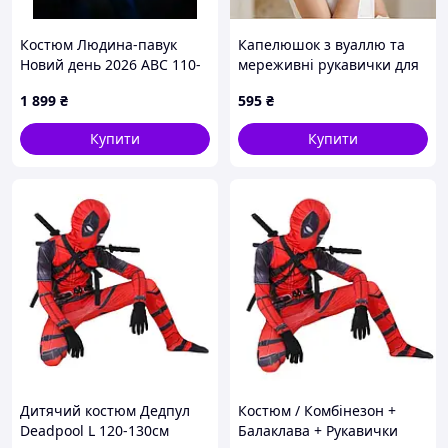
Костюм Людина-павук
Капелюшок з вуаллю та
Новий день 2026 ABC 110-
мереживні рукавички для
120 см
дівчинки Білий
1 899
₴
595
₴
Купити
Купити
Дитячий костюм Дедпул
Костюм / Комбінезон +
Deadpool L 120-130см
Балаклава + Рукавички