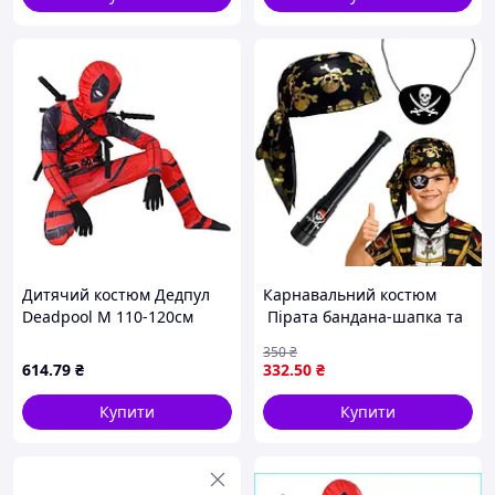
Дитячий костюм Дедпул
Карнавальний костюм
Deadpool М 110-120см
Пірата бандана-шапка та
пов'язка на око
350
₴
614
.79
₴
332
.50
₴
Купити
Купити