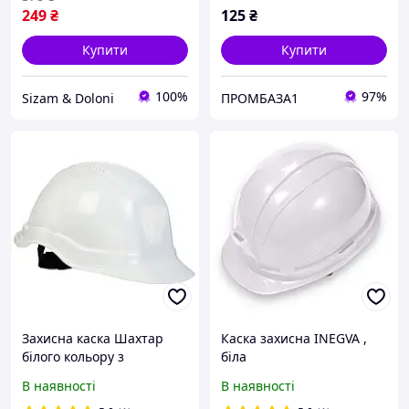
249
₴
125
₴
Купити
Купити
100%
97%
Sizam & Doloni
ПРОМБАЗА1
Захисна каска Шахтар
Каска захисна INEGVA ,
білого кольору з
біла
високоміцного
В наявності
В наявності
поліетилену низького