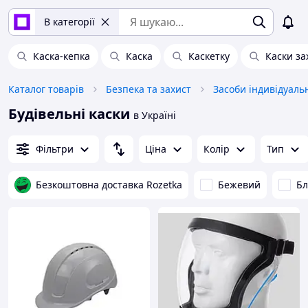
В категорії
Каска-кепка
Каска
Каскетку
Каски за
Каталог товарів
Безпека та захист
Засоби індивідуаль
Будівельні каски
в Україні
Фільтри
Ціна
Колір
Тип
Безкоштовна доставка Rozetka
Бежевий
Бл