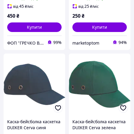
вентиляцією, каска для
ударів, каска для
45
25
від
₴
/міс
від
₴
/міс
електрика
450
₴
250
₴
Купити
Купити
99%
94%
ФОП "ГРЕЧКО В. Д."
marketoptom
Каска-бейсболка каскетка
Каска-бейсболка каскетка
DUIKER Cerva синя
DUIKER Cerva зелена