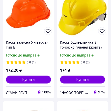
Каска захисна Універсал
Каска будівельника 8
тип Б
точок кріплення (жовта)
ТМ SIGMA
Готово до відправки
Готово до відправки
5.0
(1)
5.0
(2)
172
.20
₴
174
₴
Купити
Купити
100%
97%
ЛІМАН ГРУП
"НАСОС ТОРГ" Насосне обладнання, інструменти, освітлення