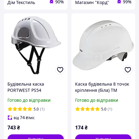
90%
99%
Дім Текстиль
Магазин "Корд"
Будівельна каска
Каска будівельна 8 точок
PORTWEST PS54
кріплення (біла) ТМ
Endurance Plus
SIGMA
Готово до відправки
Готово до відправки
5.0
(1)
5.0
(1)
74
від
₴
/міс
743
₴
174
₴