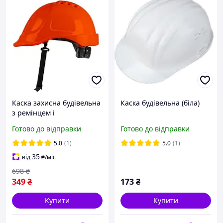
Каска захисна будівельна
Каска будівельна (біла)
з ремінцем і
внутрішньою оснасткою
Готово до відправки
Готово до відправки
ля робочих і
будівельників
5.0
(1)
5.0
(1)
35
від
₴
/міс
698
₴
349
₴
173
₴
Купити
Купити