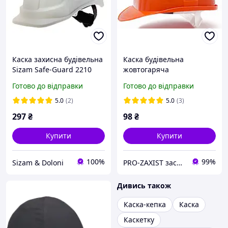
Каска захисна будівельна
Каска будівельна
Sizam Safe-Guard 2210
жовтогаряча
біла
Готово до відправки
Готово до відправки
5.0
(2)
5.0
(3)
297
₴
98
₴
Купити
Купити
100%
99%
Sizam & Doloni
PRO-ZAXIST засоби захисту для професіоналів.
Дивись також
Каска-кепка
Каска
Каскетку