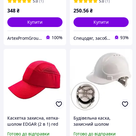
тиску
5.0
(1)
5.0
(1)
348
₴
250
.56
₴
Купити
Купити
100%
93%
ArtexPromGroup - засоби захисту
Спецодяг, засоби індивідуального захисту від виробника ТОВ КОМПАНІЯ ТЕКС-3000
Каскетка захисна, кепка-
Будівельна каска,
шолом EDGAR (2 в 1) red
захисний шолом
4WRK
будівельний, каска з
Готово до відправки
Готово до відправки