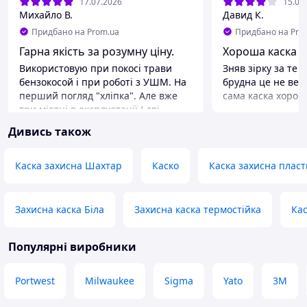
17.07.2026
15.07
Михайло В.
Давид К.
Придбано на Prom.ua
Придбано на Pro
Гарна якість за розумну ціну.
Хороша каска
Використовую при покосі трави
Зняв зірку за те 
бензокосой і при роботі з УШМ. На
брудна це не вел
перший погляд "хліпка". Але вже
сама каска хоро
три місяці в експлуатації ( дві
людини, майже кожного дня)-
Дивись також
тримається.
Каска захисна Шахтар
Каско
Каска захисна плас
Захисна каска Біла
Захисна каска термостійка
Кас
Популярні виробники
Portwest
Milwaukee
Sigma
Yato
3М