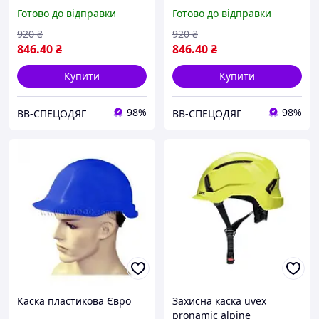
однотонна біла
однотонна червона
Готово до відправки
Готово до відправки
920
₴
920
₴
846
.40
₴
846
.40
₴
Купити
Купити
98%
98%
ВВ-СПЕЦОДЯГ
ВВ-СПЕЦОДЯГ
Каска пластикова Євро
Захисна каска uvex
pronamic alpine