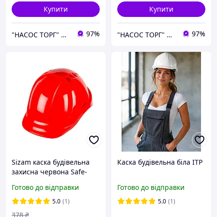
Купити
Купити
97%
97%
"НАСОС ТОРГ" Насосне обладнання, інструменти, освітлення
"НАСОС ТОРГ" Насосне обладнання, інструменти, освітлення
Sizam каска будівельна
Каска будівельна біла ІТР
захисна червона Safe-
Guard 3120, арт. 35007
Готово до відправки
Готово до відправки
5.0
(1)
5.0
(1)
378
₴