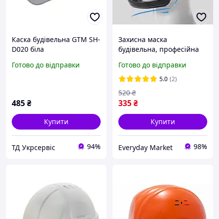
Каска будівельна GTM SH-
Захисна маска
D020 біла
будівельна, професійна
захисна маска від
Готово до відправки
Готово до відправки
будівельного пилу та
іншого
5.0
(2)
520
₴
485
₴
335
₴
Купити
Купити
94%
98%
ТД Укрсервіс
Everyday Market