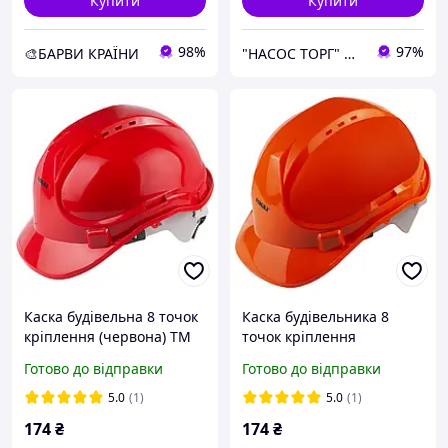
Купити
Купити
98%
97%
🎨БАРВИ КРАЇНИ
"НАСОС ТОРГ" Насосне обладнання, інструменти, освітлення
Каска будівельна 8 точок
Каска будівельника 8
кріплення (червона) ТМ
точок кріплення
SIGMA
(помаранчева) ТМ SIGMA
Готово до відправки
Готово до відправки
5.0
(1)
5.0
(1)
174
₴
174
₴