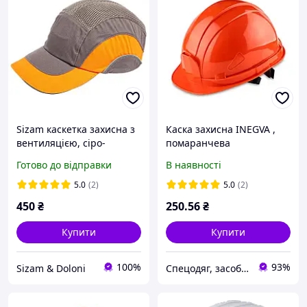
Sizam каскетка захисна з
Каска захисна INEGVA ,
вентиляцією, сіро-
помаранчева
помаранчева, B-Cap
Готово до відправки
В наявності
35032
5.0
(2)
5.0
(2)
450
₴
250
.56
₴
Купити
Купити
100%
93%
Sizam & Doloni
Спецодяг, засоби індивідуального захисту від виробника ТОВ КОМПАНІЯ ТЕКС-3000