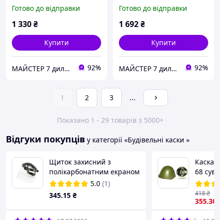
Готово до відправки
Готово до відправки
1 330
₴
1 692
₴
Купити
Купити
92%
92%
МАЙСТЕР 7 дилер UVEХ safety GROUP
МАЙСТЕР 7 дилер UVEХ safety GROUP
1
2
3
...
Показано 1 - 29 товарів з 5000+
Відгуки покупців
у категорії «Будівельні каски »
Щиток захисний з
Каска 
полікарбонатним екраном
68 суве
X-SCREEN 2760
колекц
5.0
(1)
418
₴
345
.15
₴
355
.30