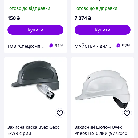
Готово до відправки
Готово до відправки
150
₴
7 074
₴
Купити
Купити
91%
92%
ТОВ "Спецкомплект ЮА"
МАЙСТЕР 7 дилер UVEХ safety GROUP
Захисна каска uvex феос
Захисний шолом Uvex
E-WR сірий
Pheos IES білий (9772040)