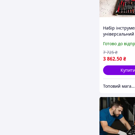
Набір інструме
універсальний
професійний д
Готово до відп
гаража, набор
інструментів д
7 725
₴
валізі 408 штук
3 862
.50
₴
Купит
Топовий магазин