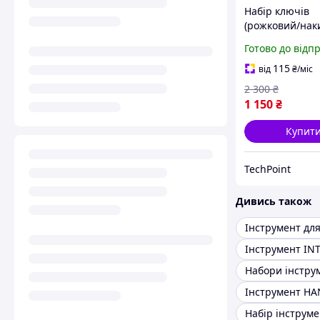
Набір ключів
(рожковий/нак
12 шт) Якісний
Готово до відп
ключів ріжково
накидних 6-32
115
від
₴
/міс
Набір інструме
2 300
₴
домашнього г
1 150
₴
Купит
TechPoint
Дивись також
Інструмент для
Інструмент IN
Інструмент HA