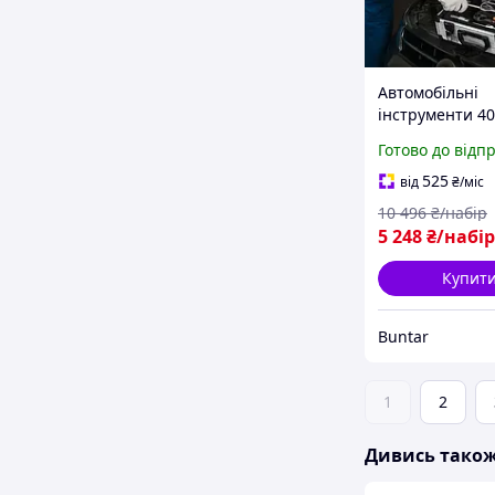
Автомобільні
інструменти 40
для гаража й
Готово до відп
автомайстерні 
BUN-900
525
від
₴
/міс
10 496
₴/набір
5 248
₴/набір
Купит
Buntar
1
2
Дивись тако