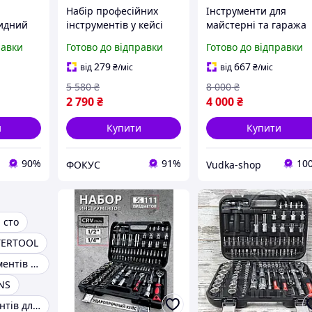
Набір професійних
Інструменти для
идний
інструментів у кейсі
майстерні та гаража
 набір
216 предметів
DeWalt 3 в 1 АКБ набі
равки
Готово до відправки
Готово до відправки
-
Інструменти для
інструментів 48V
 мм
гаража та
болгарка шуруповерт
279
667
від
₴
/міс
від
₴
/міс
нтів для
автомайстерні
та гайковерт
5 580
₴
8 000
₴
аража
2 790
₴
4 000
₴
и
Купити
Купити
90%
91%
10
ФОКУС
Vudka-shop
 сто
TERTOOL
Набори інструментів для сто
NS
Набір інструментів для гаража