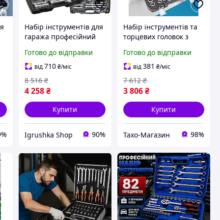
ля
Набір інструментів для
Набір інструментів та
,
гаража професійний
торцевих головок з
з
216од Vorel (Польща),
тріскачкою (111 од),
Готово до відправки
Готово до відправки
Набір ключів для
Набір інструментів для
ремонту, RYH
гаража, THO
710
381
від
₴
/міс
від
₴
/міс
8 516
₴
7 612
₴
4 258
₴
3 806
₴
Купити
Купити
9%
90%
98%
Igrushka Shop
Тахо-Магазин