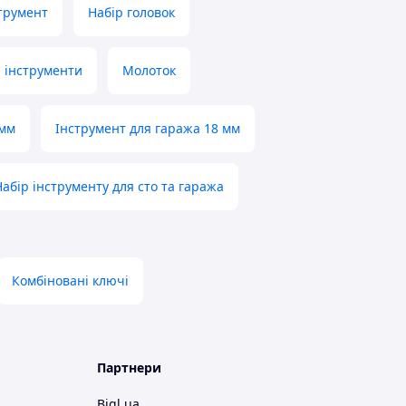
трумент
Набір головок
і інструменти
Молоток
 мм
Інструмент для гаража 18 мм
Набір інструменту для сто та гаража
Комбіновані ключі
Партнери
Bigl.ua