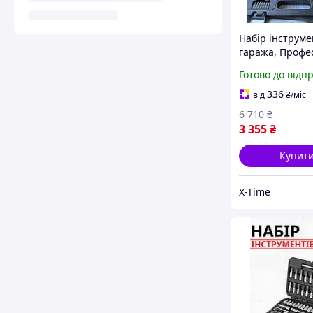
Набір інструме
гаража, Профе
якість набір
Готово до відп
інструментів (5
XTM
336
від
₴
/міс
6 710
₴
3 355
₴
Купит
X-Time