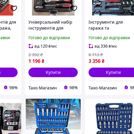
нтів для
Універсальний набір
Інструменти для
ража,
інструментів для
гаража та
нтів для
домашнього майстра,
автомайстерні, Набір
равки
Готово до відправки
Готово до відправки
, THO
Інструменти для
ключів для машини,
гаража та
Набір інструментів д
120
336
від
₴
/міс
від
₴
/міс
автомайстерні (46 од),
дому (56 од), THO
2 392
₴
6 712
₴
THO
1 196
₴
3 356
₴
и
Купити
Купити
98%
98%
9
Тахо-Магазин
Тахо-Магазин