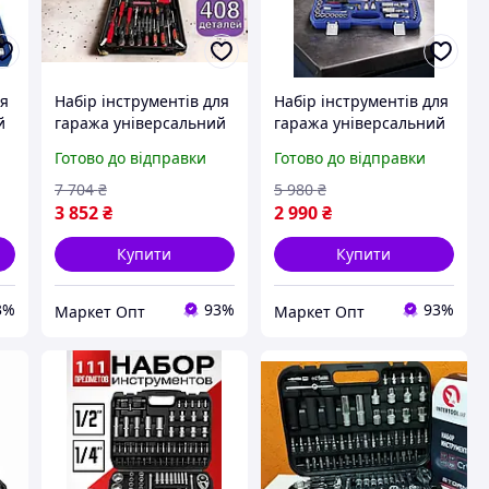
ля
Набір інструментів для
Набір інструментів для
й
гаража універсальний
гаража універсальний
професійний,
професійний,
Готово до відправки
Готово до відправки
чоловічий набір
чоловічий набір
 у
інструментів для дому у
інструментів для дому
7 704
₴
5 980
₴
валізі
в кейсі 216 предметів
3 852
₴
2 990
₴
Купити
Купити
3%
93%
93%
Маркет Опт
Маркет Опт