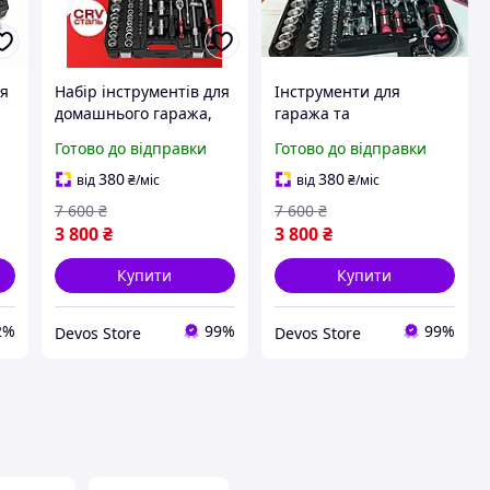
ля
Набір інструментів для
Інструменти для
домашнього гаража,
гаража та
Професійний набір
автомайстерні (111 од),
Готово до відправки
Готово до відправки
інструментів для авто
Універсальний набір
та будинку (111 од), DVS
інструментів для
380
380
від
₴
/міс
від
₴
/міс
машини, DVS
7 600
₴
7 600
₴
3 800
₴
3 800
₴
Купити
Купити
2%
99%
99%
Devos Store
Devos Store