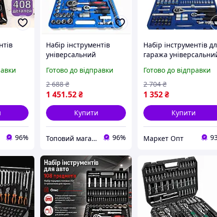
нтів
Набір інструментів
Набір інструментів д
універсальний
гаража універсальни
ля
професійний для
професійний,
равки
Готово до відправки
Готово до відправки
и
гаража, набори
чоловічий набір
ля авто у
інструментів для авто с
інструментів для дому
2 688
₴
2 704
₴
трещоткой
пластиковому кейсі
1 451
.52
₴
1 352
₴
и
Купити
Купити
96%
96%
9
Топовий магазин
Маркет Опт