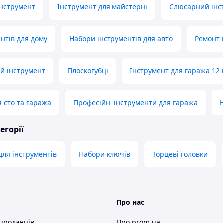
інструмент
Інструмент для майстерні
Слюсарний інс
ентів для дому
Набори інструментів для авто
Ремонт 
й інструмент
Плоскогубці
Інструмент для гаража 12
я сто та гаража
Професійні інструменти для гаража
егорії
для інструментів
Набори ключів
Торцеві головки
Про нас
 продавців
Про prom.ua