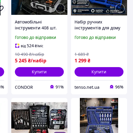
Автомобільні
Набір ручних
інструменти 408 шт.
інструментів для дому
для гаража й
гаража 82 предмети у
Готово до відправки
Готово до відправки
автомайстерні у валізі
кейсі для авто
ля
524
від
₴
/міс
10 490
₴/набір
1 689
₴
5 245
₴/набір
1 299
₴
Купити
Купити
8%
91%
96%
CONDOR
tenso.net.ua