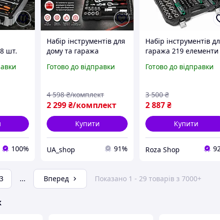
Набір інструментів для
Набір інструментів д
8 шт.
дому та гаража
гаража 219 елементи
Комплект інструментів
CCLIFE набір ключів
равки
Готово до відправки
Готово до відправки
у валізі
108 предметів Набір
комбінованих набір
інструментів із
інструментів для
тріскачкою 24 зубці
автомобіля
4 598
₴/комплект
3 500
₴
2 299
₴/комплект
2 887
₴
и
Купити
Купити
100%
91%
9
UA_shop
Roza Shop
3
...
Вперед
Показано 1 - 29 товарів з 7000+
ж