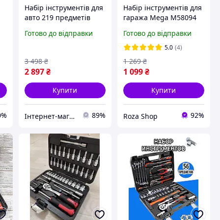
Набір інструментів для
Набір інструментів для
авто 219 предметів
гаража Mega M58094
р
Trintion набір
94 шт набір ручних
Готово до відправки
Готово до відправки
інструментів для
інструментів домашній
гаража набір
набір ручних
5.0
(4)
інструментів з кейсом
інструментів
3 498
₴
1 269
₴
2 897
₴
1 099
₴
Купити
Купити
0%
89%
92%
Інтернет-магазин:DEWvolt
Roza Shop