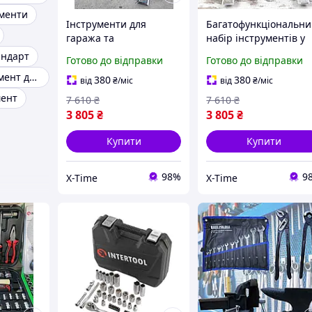
ументи
Інструменти для
Багатофункціональн
гаража та
набір інструментів у
автомайстерні (111 од),
валізі (111 од), Набір
андарт
Готово до відправки
Готово до відправки
Набір ударних головок
інструментів для
Якісний інструмент для автосервісу
для ремонту авто, XTM
гаража, XTM
380
380
від
₴
/міс
від
₴
/міс
мент
7 610
₴
7 610
₴
3 805
₴
3 805
₴
Купити
Купити
98%
9
X-Time
X-Time