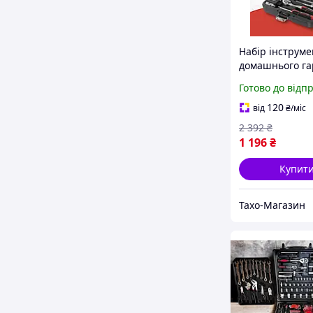
Набір інструме
домашнього га
Набір інструме
Готово до відп
гаража (46 од)
120
від
₴
/міс
2 392
₴
1 196
₴
Купит
Тахо-Магазин