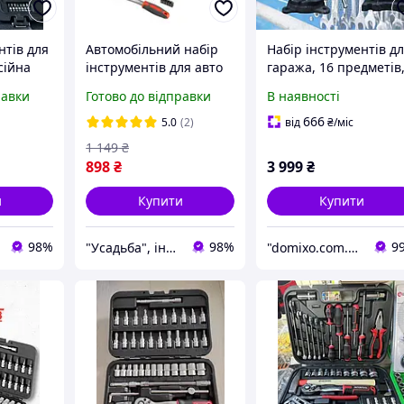
нтів для
Автомобільний набір
Набір інструментів д
сійна
інструментів для авто
гаража, 16 предметів
гаража у кейсі головки
включаючи ковадло 
равки
Готово до відправки
В наявності
6 од),
і біти 3/8" 8-22 мм 39 од
лещатами
(ET-6039SP) INTERTOOL
666
5.0
(2)
від
₴
/міс
ET-9039
1 149
₴
898
₴
3 999
₴
и
Купити
Купити
98%
98%
9
"Усадьба", інтернет-магазин
"domixo.com.ua" - інтернет-магазин