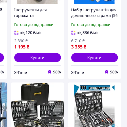
ий
Інструменти для
Набір інструментів для
гаража та
домашнього гаража (56
автомайстерні (46 од),
од), Набори
Готово до відправки
Готово до відправки
Багатофункціональний
інструментів у валізі,
набір для ремонту, XTM
XTM
120
336
від
₴
/міс
від
₴
/міс
2 390
₴
6 710
₴
1 195
₴
3 355
₴
Купити
Купити
8%
98%
98%
X-Time
X-Time