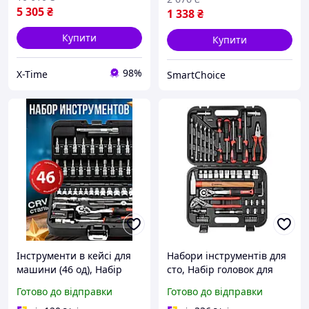
5 305
₴
1 338
₴
Купити
Купити
98%
X-Time
SmartChoice
Інструменти в кейсі для
Набори інструментів для
машини (46 од), Набір
сто, Набір головок для
головок для автомобіля,
автомобіля (56 од), THO
Готово до відправки
Готово до відправки
THO