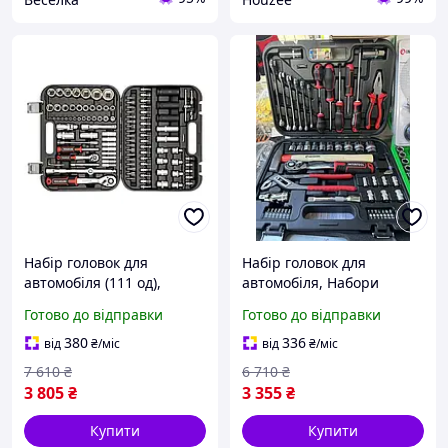
Набір головок для
Набір головок для
автомобіля (111 од),
автомобіля, Набори
Набори ручного
інструментів для сто (56
Готово до відправки
Готово до відправки
інструменту, Комплект
од), XTM
інструментів для сто, XTM
380
336
від
₴
/міс
від
₴
/міс
7 610
₴
6 710
₴
3 805
₴
3 355
₴
Купити
Купити