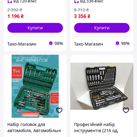
120
336
від
₴
/міс
від
₴
/міс
2 392
₴
6 712
₴
1 196
₴
3 356
₴
Купити
Купити
98%
98%
Тахо-Магазин
Тахо-Магазин
Набір головок для
Професійний набір
автомобіля, Автомобільні
інструментів (216 од,
інструменти з тріскачкою
Польща), Набір головок