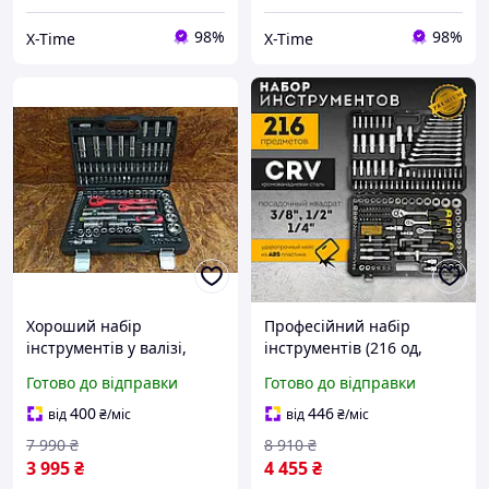
98%
98%
X-Time
X-Time
Хороший набір
Професійний набір
інструментів у валізі,
інструментів (216 од,
Набір головок для
Польща), Набір головок
Готово до відправки
Готово до відправки
автомобіля (108 од), Набір
для автомобіля, XTM
автоінструментів, XTM
400
446
від
₴
/міс
від
₴
/міс
7 990
₴
8 910
₴
3 995
₴
4 455
₴