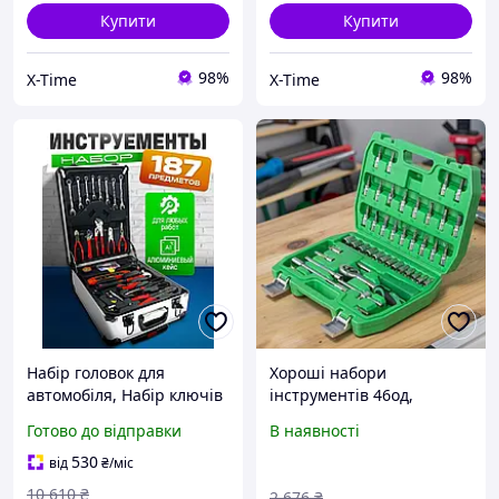
Купити
Купити
98%
98%
X-Time
X-Time
Набір головок для
Хороші набори
автомобіля, Набір ключів
інструментів 46од,
для машини (187 од,
Гаражний інструмент для
Готово до відправки
В наявності
Польща), XTM
ремонту авто, Набір
ключів і головок для
530
від
₴
/міс
автомобіля, ZLT
10 610
₴
2 676
₴