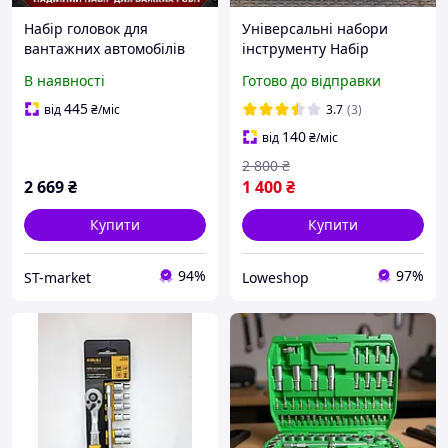
Набір головок для
Універсальні набори
вантажних автомобілів
інструменту Набір
3/4" 12-гранні 21 елемент
головок для автомобіля
В наявності
Готово до відправки
LEX LXSS-2112PT
Набір автоінструментів
універсальний 108
445
від
₴
/міс
3.7
(3)
предметів
140
від
₴
/міс
2 800
₴
2 669
₴
1 400
₴
Купити
Купити
94%
97%
ST-market
Loweshop