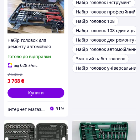
Набір головок інструмент
Набір головок професійний
Набір головок 108
Набір головок 108 одиниць
Набір головок для ремонту а
Набір головок для
ремонту автомобіля
Набір головок автомобільний
100од, Набір інструментів
Готово до відправки
Змінний набір головок
комбінований хороший,
Набір насадок торцевих з
628
від
₴
/міс
Набір головок універсальний
тріскачкою, MTS
7 536
₴
3 768
₴
Купити
91%
Інтернет Магазин "StepShop"