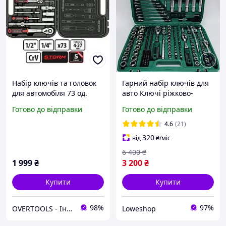
Набір ключів та головок
Гарний набір ключів для
для автомобіля 73 од.
авто Ключі ріжково-
STORM, 1/2", 1/4", Сr-V
накидні Набори
Готово до відправки
Готово до відправки
INTERTOOL ET-8073 у
інструмента у валізі 216
компактному кейсі
предметів
4.6
(21)
320
від
₴
/міс
6 400
₴
1 999
₴
3 200
₴
Купити
Купити
98%
97%
OVERTOOLS - Інструменти та автотовари
Loweshop