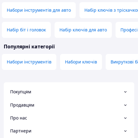
Набори інструментів для авто
Набір ключів з тріскачк
Набір біт і головок
Набір ключів для авто
Професі
Популярні категорії
Набори інструментів
Набори ключів
Викруткові б
Покупцям
Продавцям
Про нас
Партнери