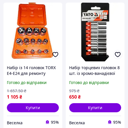
Набір із 14 головок TORX
Набір торцевих головок 8
E4-E24 для ремонту
шт. із хромо-ванадієвої
автомобілів і побутової
сталі 1/4 дюйма для
Готово до відправки
Готово до відправки
техніки, хромо-ванадієва
автосервісу та ремонту
сталь, антикорозійне
автомобілів FLAME
1 657
.50
₴
975
₴
покриття FLAME
1 105
₴
650
₴
Купити
Купити
95%
95%
Веселка
Веселка