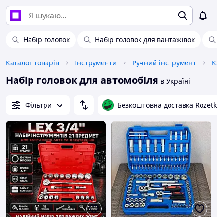
Набір головок
Набір головок для вантажівок
Каталог товарів
Інструменти
Ручний інструмент
К
Набір головок для автомобіля
в Україні
Фільтри
Безкоштовна доставка Rozetk