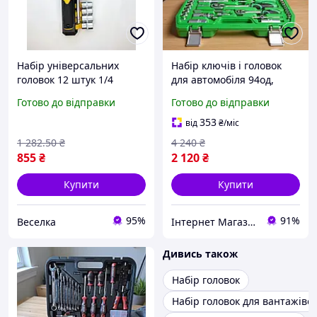
Набір універсальних
Набір ключів і головок
головок 12 штук 1/4
для автомобіля 94од,
дюйма для ремонту
Ключі головки набір,
Готово до відправки
Готово до відправки
автомобілів і автосервісу
Набір свічкових головок,
FLAME
Інструмент для чоловіків,
353
від
₴
/міс
MTS
1 282
.50
₴
4 240
₴
855
₴
2 120
₴
Купити
Купити
95%
91%
Веселка
Інтернет Магазин "StepShop"
Дивись також
Набір головок
Набір головок для вантажіво