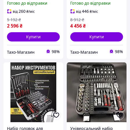
Готово до відправки
Готово до відправки
(94 од), THO
для автомобіля, THO
260
446
від
₴
/міс
від
₴
/міс
5 192
₴
8 912
₴
2 596
₴
4 456
₴
Купити
Купити
98%
98%
Тахо-Магазин
Тахо-Магазин
Набір головок для
Універсальний набір