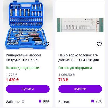
Універсальні набори
Набір торкс головок 1/4
інструментів Набір
дюйма 10 шт E4-E18 для
головок для автомобіля
ремонту автомобілів і
Готово до відправки
Готово до відправки
Набір 108 предметів
електроніки FLAME
автоінструментів вдома у
1 775
₴
1 069
.50
₴
валізі
1 420
₴
713
₴
Купити
Купити
98%
95%
GaRno ✅ 🛒
Веселка