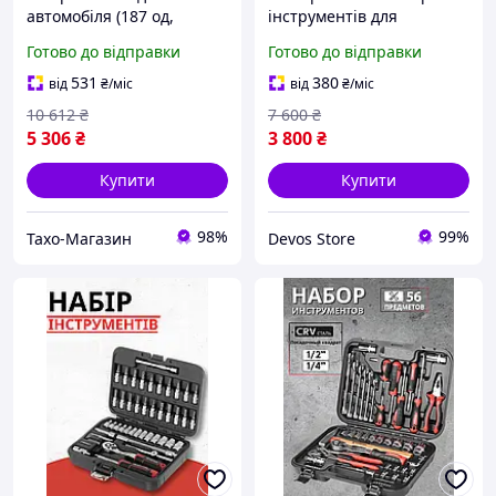
автомобіля (187 од,
інструментів для
Польща), Набір
домашнього майстра,
Готово до відправки
Готово до відправки
інструментів
Набір головок для
професійний для дому,
автомобіля (111 од), DVS
531
380
від
₴
/міс
від
₴
/міс
THO
10 612
₴
7 600
₴
5 306
₴
3 800
₴
Купити
Купити
98%
99%
Тахо-Магазин
Devos Store