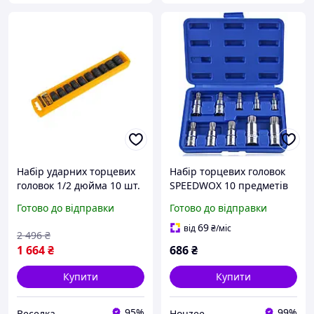
Набір ударних торцевих
Набір торцевих головок
головок 1/2 дюйма 10 шт.
SPEEDWOX 10 предметів
для ремонту автомобілів і
для ремонту автомобілів
Готово до відправки
Готово до відправки
збирання меблів FLAME
потрійний квадратний
шліц 4-18 мм
69
від
₴
/міс
2 496
₴
1 664
₴
686
₴
Купити
Купити
95%
99%
Веселка
Houzee