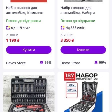
Набір головок для
Набір головок для
автомобіля, Комплект
автомобіля, Набори
інструментів для машини
ручного інструменту (56
Готово до відправки
Готово до відправки
(46 од), DVS
од), DVS
119
335
від
₴
/міс
від
₴
/міс
2 380
₴
6 700
₴
1 190
₴
3 350
₴
Купити
Купити
99%
99%
Devos Store
Devos Store