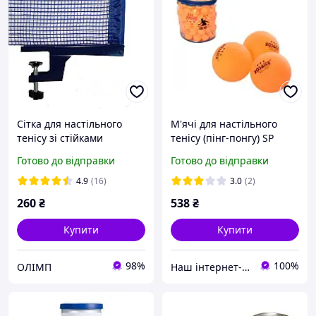
Сітка для настільного
М'ячі для настільного
тенісу зі стійками
тенісу (пінг-понгу) SP
AOSAITE P87-2
2201, 40 mm, 100 шт., у
Готово до відправки
Готово до відправки
сумці-чохлі
4.9
(16)
3.0
(2)
260
₴
538
₴
Купити
Купити
98%
100%
ОЛІМП
Наш інтернет-магазин: sportivnie-tovari.com.ua