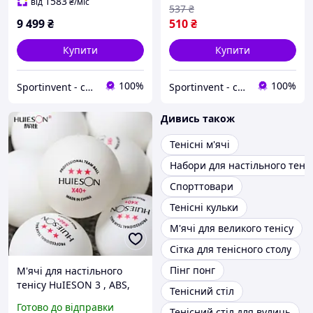
1583
від
₴
/міс
537
₴
9 499
₴
510
₴
Купити
Купити
100%
100%
Sportinvent - спортивний інтернет магазин
Sportinvent - спортивний інтернет магазин
Дивись також
Тенісні м'ячі
Набори для настільного теніс
Спорттовари
Тенісні кульки
М'ячі для великого тенісу
Сітка для тенісного столу
Пінг понг
М'ячі для настільного
тенісу HuIESON 3 , ABS,
Тенісний стіл
40мм, білі
Готово до відправки
Тенісний стіл для вулиць