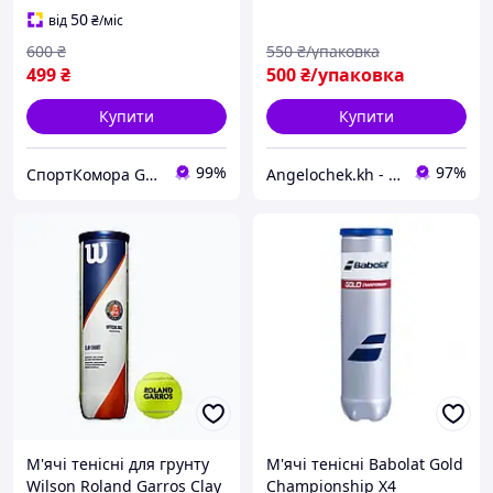
50
від
₴
/міс
600
₴
550
₴/упаковка
499
₴
500
₴/упаковка
Купити
Купити
99%
97%
СпортКомора GalaBola
Angelochek.kh - інтернет-магазин дитячих товарів та настільних ігор
М'ячі тенісні для грунту
М'ячі тенісні Babolat Gold
Wilson Roland Garros Clay
Championship X4