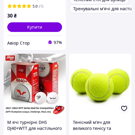
5.0
(1)
Тренувальні м'ячі для настіл
30
₴
Купити
97%
Авіор Стор
М ячі турнірні DHS
Тенісний м'яч для
DJ40+WTT для настільного
великого тенісу та
тенісу (6 шт.)
спортивних ігор Profi 6