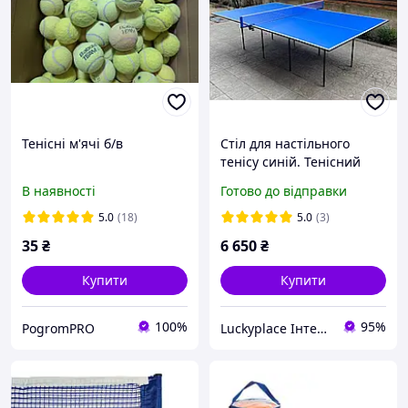
Тенісні м'ячі б/в
Стіл для настільного
тенісу синій. Тенісний
стіл для пінг-понгу
В наявності
Готово до відправки
5.0
(18)
5.0
(3)
35
₴
6 650
₴
Купити
Купити
100%
95%
PogromPRO
Luckyplace Інтернет магазин