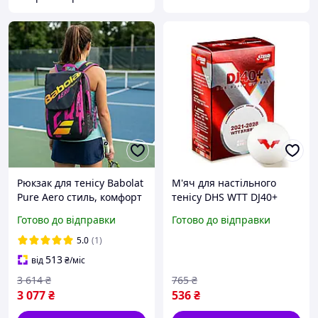
Рюкзак для тенісу Babolat
М'яч для настільного
Pure Aero стиль, комфорт
тенісу DHS WTT DJ40+
і захист для твого
3Star
Готово до відправки
Готово до відправки
тенісного спорядження
(чохол для 1-2 ракеток)
5.0
(1)
513
від
₴
/міс
3 614
₴
765
₴
3 077
₴
536
₴