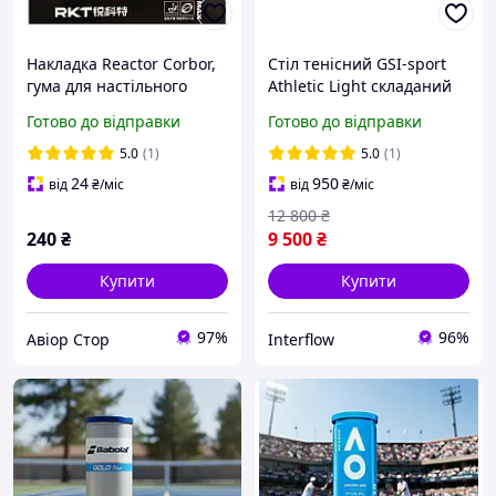
Накладка Reactor Corbor,
Стіл тенісний GSI-sport
гума для настільного
Athletic Light складаний
тенісу. red
пінг-понг для приміщень
Готово до відправки
Готово до відправки
274 × 152,5 × 76 см, Синій
5.0
(1)
5.0
(1)
24
950
від
₴
/міс
від
₴
/міс
12 800
₴
240
₴
9 500
₴
Купити
Купити
97%
96%
Авіор Стор
Interflow