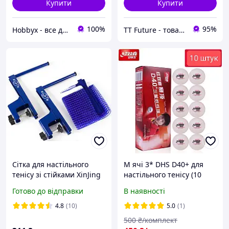
Купити
Купити
100%
95%
Hobbyx - все для хоббі
TT Future - товари для настільного тенісу
Сітка для настільного
М ячі 3* DHS D40+ для
тенісу зі стійками XinJing
настільного тенісу (10
P87
шт.)
Готово до відправки
В наявності
4.8
(10)
5.0
(1)
500
₴/комплект