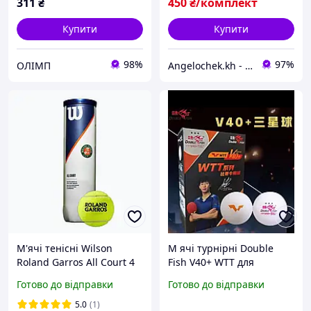
311
₴
450
₴/комплект
Купити
Купити
98%
97%
ОЛІМП
Angelochek.kh - інтернет-магазин дитячих товарів та настільних ігор
М'ячі тенісні Wilson
М ячі турнірні Double
Roland Garros All Court 4
Fish V40+ WTT для
Ball WRT126400 (4 шт.)
настільного тенісу (6 шт.)
Готово до відправки
Готово до відправки
5.0
(1)