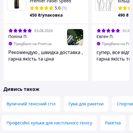
Premier Padel Speed
кільця 
S-R6
5.0
(1)
450
₴/упаковка
490
₴
03.08.2026
02.08
Поліна П.
Євген П.
Придбано на Prom.ua
Придбано на Pro
Рекомендую , швидка доставка ,
супер, все відп
гарна якість та ціна
гарна якість то
Дивись також
Вуличний тенісний стіл
Гума для ракетки
Спорти
Професійні кульки для настільного тенісу
Ракетка