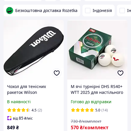
Безкоштовна доставка Rozetka
Індонезія
І
Чохол для тенісних
М ячі турнірні DHS RS40+
ракеток Wilson
WTT 2025 для настільного
тенісу (6 шт.)
В наявності
Готово до відправки
4.5
(2)
5.0
(14)
85
від
₴
/міс
730
₴/комплект
849
₴
570
₴/комплект