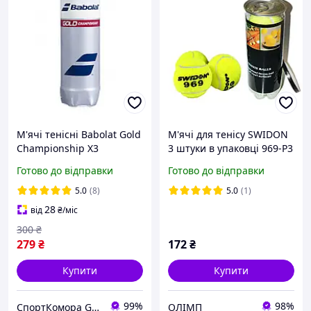
М'ячі тенісні Babolat Gold
М'ячі для тенісу SWIDON
Championship X3
3 штуки в упаковці 969-Р3
501084/113 (3 шт.)
Готово до відправки
Готово до відправки
5.0
(8)
5.0
(1)
28
від
₴
/міс
300
₴
279
₴
172
₴
Купити
Купити
99%
98%
СпортКомора GalaBola
ОЛІМП