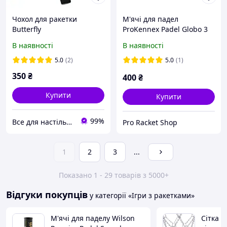
Чохол для ракетки
М'ячі для падел
Butterfly
ProKennex Padel Globo 3
шт
В наявності
В наявності
5.0
(2)
5.0
(1)
350
₴
400
₴
Купити
Купити
99%
Все для настільного тенісу
Pro Racket Shop
1
2
3
...
Показано 1 - 29 товарів з 5000+
Відгуки покупців
у категорії «Ігри з ракетками»
М'ячі для паделу Wilson
Сітка 