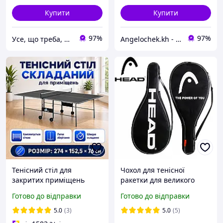
Купити
Купити
97%
97%
Усе, що треба, в одному місці! 🔥
Angelochek.kh - інтернет-магазин дитячих товарів та настільних ігор
Тенісний стіл для
Чохол для тенісної
закритих приміщень
ракетки для великого
складаний тенісний стіл
тенісу з плечовим
Готово до відправки
Готово до відправки
ігровий GSI-sport Athletic
ременем HEAD Tennis
Light графіт
Racquet Cover Bag
5.0
(3)
5.0
(5)
74x33x3 см