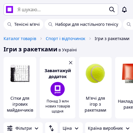
Тенісні м'ячі
Набори для настільного тенісу
Каталог товарів
Спорт і відпочинок
Ігри з ракетками
Ігри з ракетками
в Україні
Завантажуй
додаток
Сітки для
М'ячі для
Наклад
Понад 3 млн
ігрових
ігор з
нових товарів
раке
майданчиків
ракетками
щодня
Фільтри
Ціна
Країна виробник