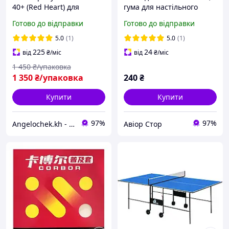
40+ (Red Heart) для
гума для настільного
настільного тенісу (100
тенісу.
Готово до відправки
Готово до відправки
шт.)
5.0
(1)
5.0
(1)
225
24
від
₴
/міс
від
₴
/міс
1 450
₴/упаковка
1 350
₴/упаковка
240
₴
Купити
Купити
97%
97%
Angelochek.kh - інтернет-магазин дитячих товарів та настільних ігор
Авіор Стор