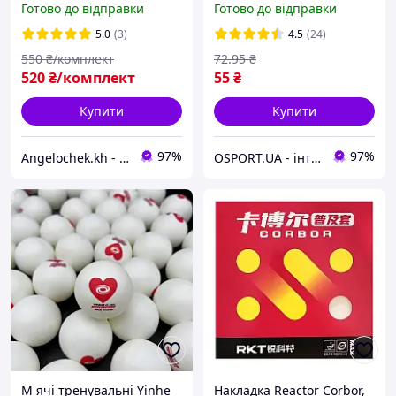
Готово до відправки
Готово до відправки
см. (MS 1178-1)
5.0
(3)
4.5
(24)
550
₴/комплект
72
.95
₴
520
₴/комплект
55
₴
Купити
Купити
97%
97%
Angelochek.kh - інтернет-магазин дитячих товарів та настільних ігор
OSPORT.UA - інтернет магазин спортивних товарів
М ячі тренувальні Yinhe
Накладка Reactor Corbor,