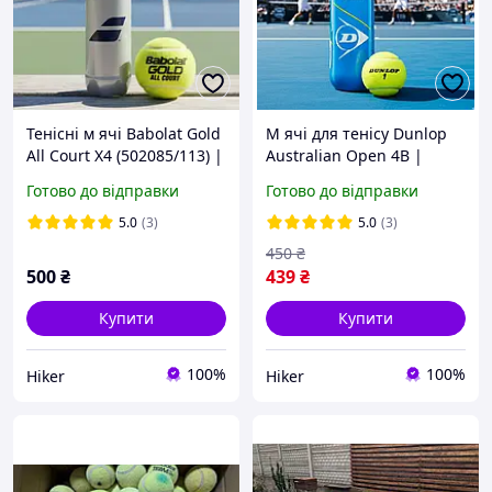
Тенісні м ячі Babolat Gold
М ячі для тенісу Dunlop
All Court X4 (502085/113) |
Australian Open 4B |
Преміальні м ячі для
Офіційний м яч турніру
Готово до відправки
Готово до відправки
великого тенісу, банка 4
шт
5.0
(3)
5.0
(3)
450
₴
500
₴
439
₴
Купити
Купити
100%
100%
Hiker
Hiker