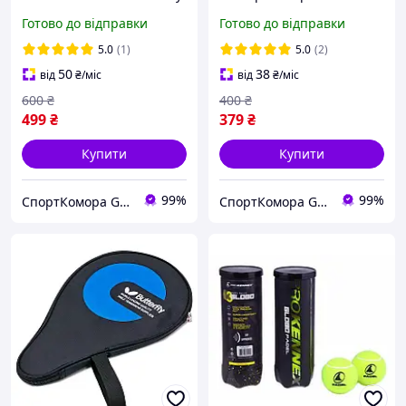
Court 4 Ball WRT125000 (4
502082/113 (4 шт.)
Готово до відправки
Готово до відправки
шт.)
5.0
(1)
5.0
(2)
50
38
від
₴
/міс
від
₴
/міс
600
₴
400
₴
499
₴
379
₴
Купити
Купити
99%
99%
СпортКомора GalaBola
СпортКомора GalaBola