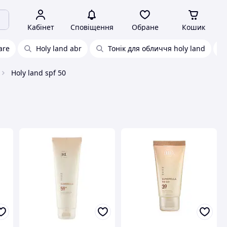
Кабінет
Сповіщення
Обране
Кошик
are
Holy land abr
Тонік для обличчя holy land
Holy land spf 50