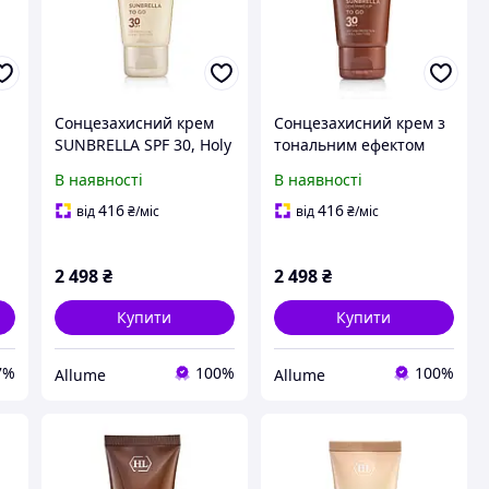
Сонцезахисний крем
Сонцезахисний крем з
SUNBRELLA SPF 30, Holy
тональним ефектом
Land 50 мл
Holy Land Sunbrella
В наявності
В наявності
Demi Make - UP To Go
SPF 30 50мл
416
416
від
₴
/міс
від
₴
/міс
2 498
₴
2 498
₴
Купити
Купити
7%
100%
100%
Allume
Allume