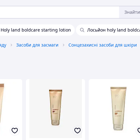
Знайти
Holy land boldcare starting lotion
Лосьйон holy land boldc
яду
Засоби для засмаги
Сонцезахисні засоби для шкіри