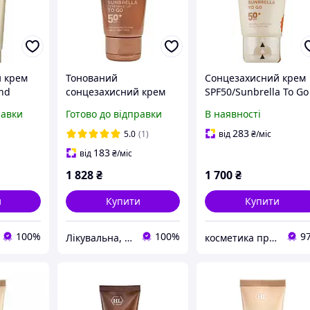
 крем
Тонований
Сонцезахисний крем
and
сонцезахисний крем
SPF50/Sunbrella To Go
rotector
SPF 50+ Holy Land
SPF 50+/Holy Land
равки
Готово до відправки
В наявності
Sunbrella Demi Make-
Up Sun Protector SPF
283
5.0
(1)
від
₴
/міс
50+
183
від
₴
/міс
1 828
₴
1 700
₴
и
Купити
Купити
100%
100%
9
Лікувальна, доглядова та професійна косметика
косметика проф