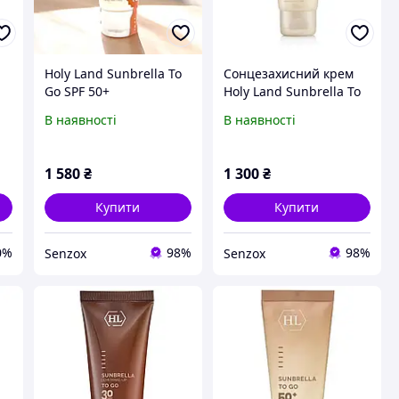
Holy Land Sunbrella To
Сонцезахисний крем
Go SPF 50+
Holy Land Sunbrella To
o
Сонцезахисний крем
Go SPF 30, 50 ml
В наявності
В наявності
для обличчя, 50 мл
1 580
₴
1 300
₴
Купити
Купити
0%
98%
98%
Senzox
Senzox