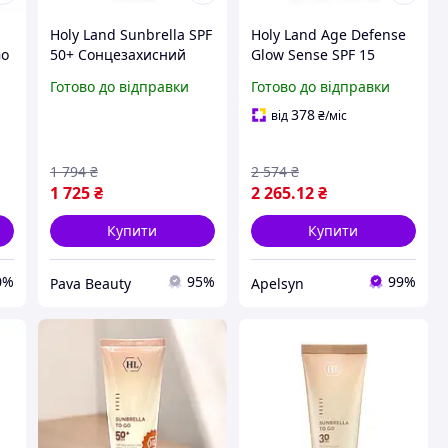
Holy Land Sunbrella SPF
Holy Land Age Defense
Go
50+ Сонцезахисний
Glow Sense SPF 15
крем 50 ml
Perfect Glam Moisturize
Готово до відправки
Готово до відправки
(Зволожуючий крем з
декор. ефектом SPF 15)
378
від
₴
/міс
50мл
1 794
₴
2 574
₴
1 725
₴
2 265
.12
₴
Купити
Купити
0%
95%
99%
Pava Beauty
Apelsyn