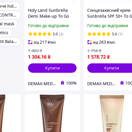
Тонік для обличчя holy land
Holy Land Sunbrella
Сонцезахисний крем
Holy Land AGE CONTROL
Demi Make-up To Go
Sunbrella SPF 50+ To 
SPF 30 ( Сонцезахисний
Holy Land Об'єм 50 мл
al mask
Готово до відправки
Готово до відправки
крем з тоном ) 50мл
tics
5.0
(2)
5.0
(1)
Holy Land ACNOX Balancing Hydratant Cream
217
263
від
₴
/міс
від
₴
/міс
1 482
₴
1 794
₴
1 304
.16
₴
1 578
.72
₴
Купити
Купити
100%
10
DEMAX-MEDICARE
DEMAX-MEDICARE