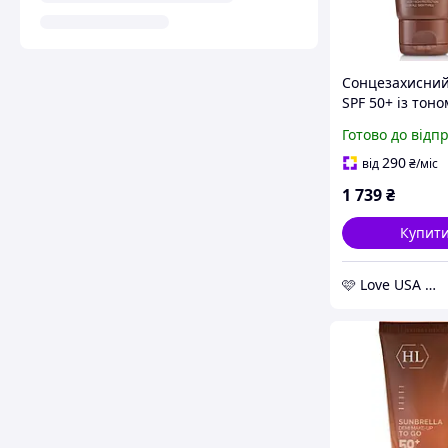
Сонцезахисний
SPF 50+ із тоно
Land Cosmetics
Готово до відп
Sunbrella Demi
Up
290
від
₴
/міс
1 739
₴
Купит
🩷 Love USA Shop 🩷