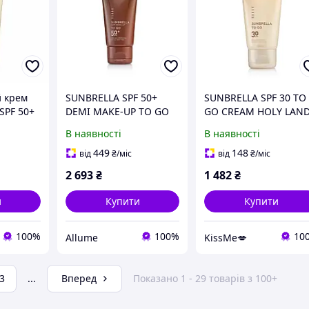
 крем
SUNBRELLA SPF 50+
SUNBRELLA SPF 30 TO
SPF 50+
DEMI MAKE-UP TO GO
GO CREAM HOLY LAN
d 20 мл
HOLY LAND
Сонцезахисний крем 
В наявності
В наявності
Сонцезахисний крем з
СПФ 30 50 мл
СПФ 50+ з тоном 50 мл
449
148
від
₴
/міс
від
₴
/міс
2 693
₴
1 482
₴
и
Купити
Купити
100%
100%
10
Allume
KissMe💋
3
...
Вперед
Показано 1 - 29 товарів з 100+