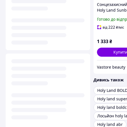
Сонцезахисний
Holy Land Sunbr
30, 50 мл
Готово до відп
222
від
₴
/міс
1 333
₴
Купит
Vastore beauty
Дивись також
Holy Land BOL
Holy land super
Holy land abr