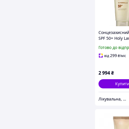
Сонцезахисний
SPF 50+ Holy L
Sunbrella Sun P
Готово до відп
SPF 50+ 125 мл
299
від
₴
/міс
2 994
₴
Купит
Лікувальна, доглядова та професійна косметика