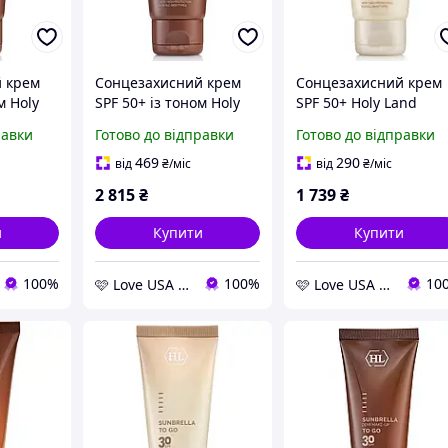
 крем
Сонцезахисний крем
Сонцезахисний крем
м Holy
SPF 50+ із тоном Holy
SPF 50+ Holy Land
Land Cosmetics
Cosmetics Sunbrella T
равки
Готово до відправки
Готово до відправки
 Make-
Sunbrella Demi Make-
Go SPF 50+
Up
469
290
від
₴
/міс
від
₴
/міс
2 815
₴
1 739
₴
и
Купити
Купити
100%
100%
10
🩷 Love USA Shop 🩷
🩷 Love USA Shop 🩷