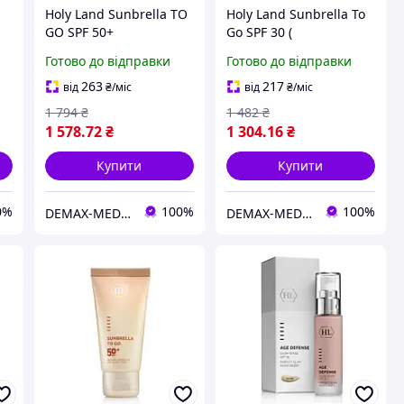
Holy Land Sunbrella TO
Holy Land Sunbrella To
GO SPF 50+
Go SPF 30 (
)
Високозахисний
Сонцезахисний крем )
Готово до відправки
Готово до відправки
сонцезахисний крем у
50мл
зручному форматі
263
217
від
₴
/міс
від
₴
/міс
1 794
₴
1 482
₴
1 578
.72
₴
1 304
.16
₴
Купити
Купити
0%
100%
100%
DEMAX-MEDICARE
DEMAX-MEDICARE