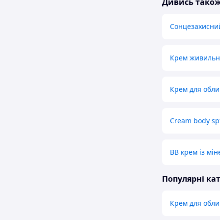
Дивись тако
Сонцезахисний
Крем живильн
Крем для обл
Cream body sp
BB крем із мі
Популярні кат
Крем для обл