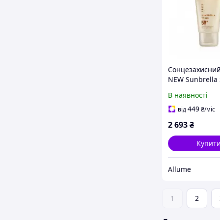
Сонцезахисний
NEW Sunbrella 
To Go Holy Lan
В наявності
(РОЗЛИВ)
449
від
₴
/міс
2 693
₴
Купит
Allume
1
2