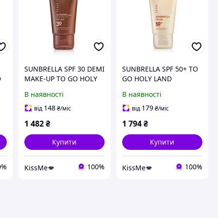
SUNBRELLA SPF 30 DEMI
SUNBRELLA SPF 50+ TO
D
MAKE-UP TO GO HOLY
GO HOLY LAND
з
LAND Сонцезахисний
Cонцезахисний крем з
В наявності
В наявності
крем з СПФ 30 з тоном
СПФ 50+ 50 мл
50 мл
148
179
від
₴
/міс
від
₴
/міс
1 482
₴
1 794
₴
Купити
Купити
0%
100%
100%
KissMe💋
KissMe💋