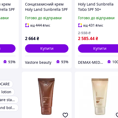
 крем
Сонцезахисний крем
Holy Land Sunbrella
ella SPF
Holy Land Sunbrella SPF
ToGo SPF 50+
50+ 125 мл
(Сонцезахисний крем 
равки
Готово до відправки
Готово до відправки
125мл
444
431
від
₴
/міс
від
₴
/міс
2 938
₴
2 664
₴
2 585
.44
₴
и
Купити
Купити
93%
93%
10
Vastore beauty
DEMAX-MEDICARE
DCARE
 lotion
Holy land boldcare starting lotion
Лосьйон holy land boldcare