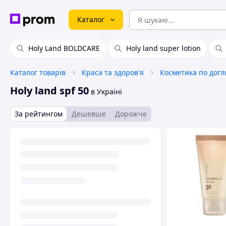
Каталог
Holy Land BOLDCARE
Holy land super lotion
Каталог товарів
Краса та здоров'я
Косметика по догл
Holy land spf 50
в Україні
За рейтингом
Дешевше
Дорожче