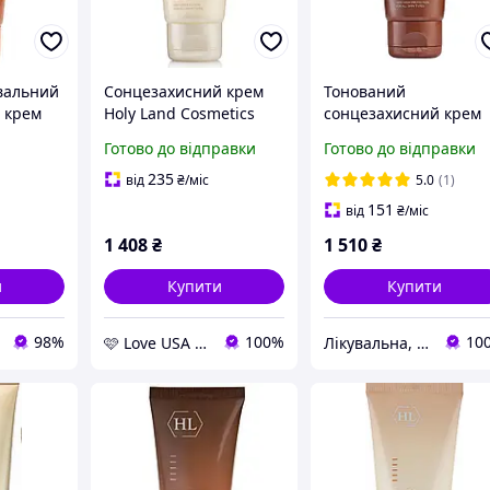
увальний
Сонцезахисний крем
Тонований
 крем
Holy Land Cosmetics
сонцезахисний крем
 тіла SPF
Sunbrella SPF 30
SPF 30 Holy Land
Готово до відправки
Готово до відправки
Sunbrella Demi Make-
Up Sun Protector SPF 
235
від
₴
/міс
5.0
(1)
50 мл
151
від
₴
/міс
1 408
₴
1 510
₴
и
Купити
Купити
98%
100%
10
🩷 Love USA Shop 🩷
Лікувальна, доглядова та професійна косметика