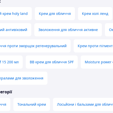
ж
 крем holy land
Крем для обличчя
Крем холі ленд
ий антивіковий
Зволоження для обличчя активне
Ом
иччя проти зморщок регенерувальний
Крем проти пігмент
f 15 200 мл
BB крем для обличчя SPF
Moisture power
нералами для зволоження
егорії
иччя
Тональний крем
Лосьйони і бальзами для облич