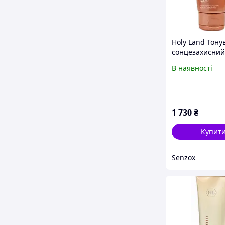
Holy Land Тон
сонцезахисний
для обличчя та
В наявності
50+ Sunbrella
1 730
₴
Купит
Senzox