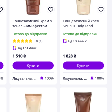
Сонцезахисний крем з
Сонцезахисний крем
тональним ефектом
SPF 50+ Holy Land
Holy Land Sunbrella
Sunbrella Sun Protector
Готово до відправки
Готово до відправки
Demi Make-Up Sun
SPF 50+
30
Protector SPF30 50 мл
183
5.0
(1)
від
₴
/міс
151
від
₴
/міс
1 510
₴
1 828
₴
Купити
Купити
0%
100%
100%
Лікувальна, доглядова та професійна косметика
Лікувальна, доглядова та професійна косметика