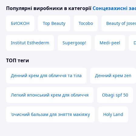
Популярні виробники
в категорії
Сонцезахисні за
БИОКОН
Top Beauty
Tocobo
Beauty of Jose
Institut Esthederm
Supergoop!
Medi-peel
D
ТОП теги
Денний крем для обличчя та тіла
Денний крем zen
Легкий японський крем для обличчя
Obagi spf 50
'очисний бальзам для зняття макіяжу
Holy Land