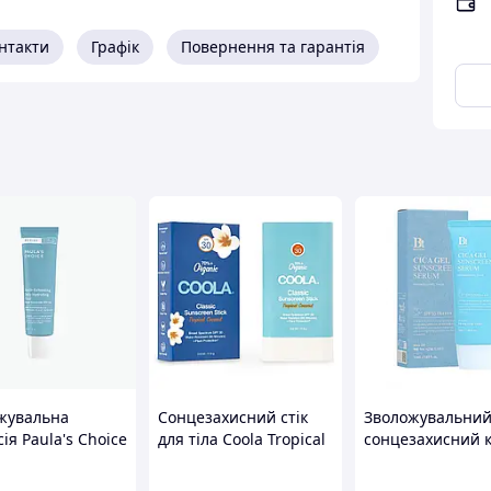
нтакти
Графік
Повернення та гарантія
ії шкіри
ого способу життя
вальна дія
криті ділянки шкіри (обличчя, шия, руки тощо).
ожні
2 години
, а також після купання або
ого сонця.
хисту, комфортна текстура та турбота про шкіру в
жувальна
Сонцезахисний стік
Зволожувальни
ія Paula's Choice
для тіла Coola Tropical
сонцезахисний 
 Youth-Extending
Coconut Classic
серум Benton CI
Hydrating Fluid
Sunscreen Stick SPF30
Sunscreen Seru