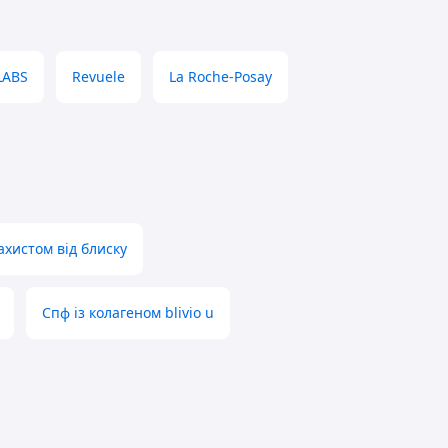
LABS
Revuele
La Roche-Posay
ахистом від блиску
Спф із колагеном blivio u