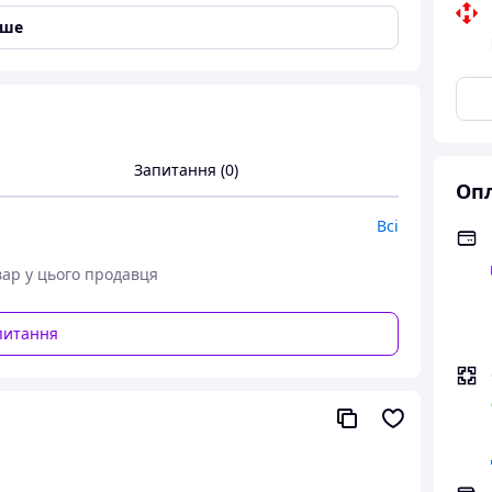
іше
перпігментації
,
Захист від вільних радикалів
,
сонцезахисний крем у зручному форматі
Запитання (0)
ем із максимальним рівнем захисту SPF 50+,
Опл
 активного сонячного випромінювання ☀️ Крем
ічні фільтри
(бензофенон-4,
Всі
оглинають УФ-промені, захищаючи шкіру від опіків і
вар у цього продавця
повільнює процеси старіння, викликані
питання
є, але й
глибоко зволожує
, відновлює водно-
ходить для нормальної, комбінованої та жирної