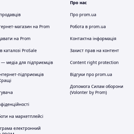
Про нас
 продавців
Про prom.ua
тернет-магазин
на Prom
Робота в prom.ua
авати на Prom
Контактна інформація
 каталозі ProSale
Захист прав на контент
 — медіа для підприємців
Content right protection
інтернет-підприємців
Відгуки про prom.ua
Кращі
Допомога Силам оборони
тувача
(Volonter by Prom)
нфіденційності
оти на маркетплейсі
ограма електронний