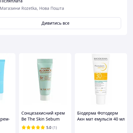
Післяплата
Магазини Rozetka, Нова Пошта
Дивитись все
й
Сонцезахисний крем
Біодерма Фотодерм
крем-
Be The Skin Sebum
Акн мат емульсія 40 мл
CA Gel
Zero Aloerice Vegan
5.0
(1)
m
Sun Cream SPF 50+