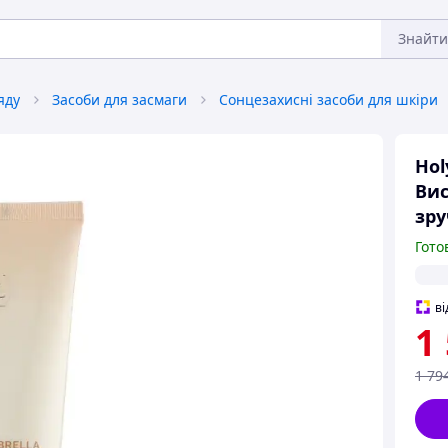
Знайти
яду
Засоби для засмаги
Сонцезахисні засоби для шкіри
Hol
Вис
зру
Гото
ві
1
1 79