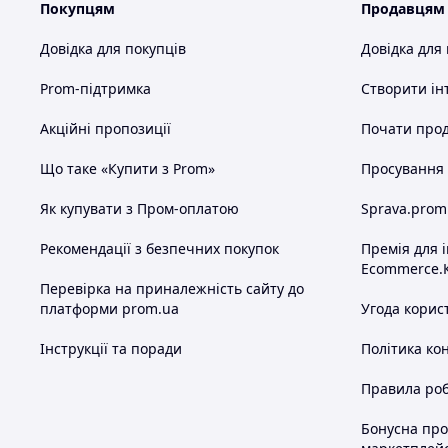
Покупцям
Продавцям
Довідка для покупців
Довідка для
Prom-підтримка
Створити ін
Акційні пропозиції
Почати прод
Що таке «Купити з Prom»
Просування в
Як купувати з Пром-оплатою
Sprava.prom
Рекомендації з безпечних покупок
Премія для 
Ecommerce.
Перевірка на приналежність сайту до
платформи prom.ua
Угода корис
Інструкції та поради
Політика ко
Правила роб
Бонусна пр