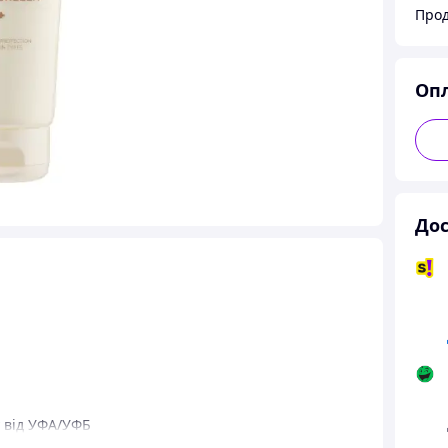
Про
Оп
Дос
 від УФА/УФБ