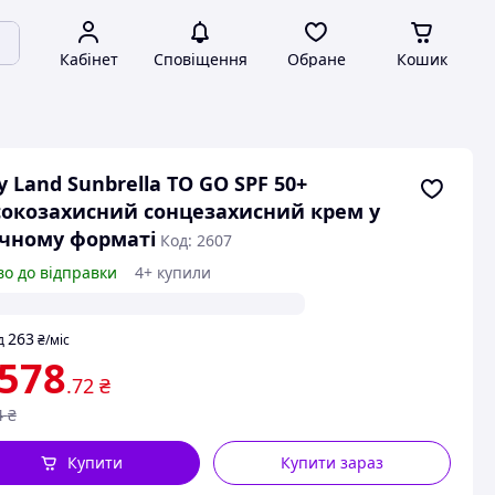
Кабінет
Сповіщення
Обране
Кошик
y Land Sunbrella TO GO SPF 50+
окозахисний сонцезахисний крем у
чному форматі
Код: 2607
во до відправки
4+ купили
263
д
₴
/міс
 578
.72
₴
4
₴
Купити
Купити зараз