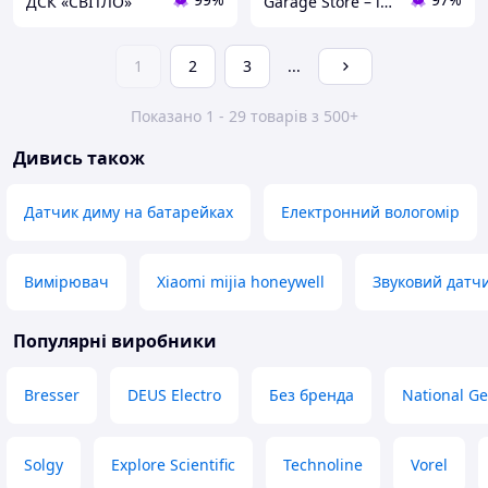
ДСК «СВІТЛО»
Garage Store – інтернет магазин автозапчастин.
1
2
3
...
Показано 1 - 29 товарів з 500+
Дивись також
Датчик диму на батарейках
Електронний вологомір
Вимірювач
Xiaomi mijia honeywell
Звуковий датч
Популярні виробники
Bresser
DEUS Electro
Без бренда
National G
Solgy
Explore Scientific
Technoline
Vorel