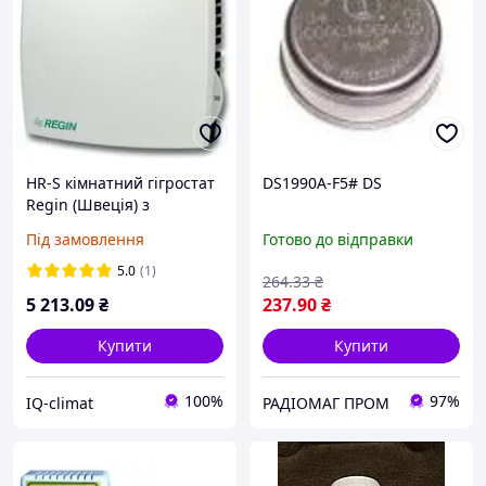
HR-S кімнатний гігростат
DS1990A-F5# DS
Regin (Швеція) з
діапазоном вимірювання
Під замовлення
Готово до відправки
35...95%
5.0
(1)
264
.33
₴
5 213
.09
₴
237
.90
₴
Купити
Купити
100%
97%
IQ-climat
РАДІОМАГ ПРОМ