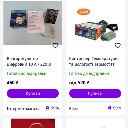
Влагорегулятор
Контролер Температури
цифровий 10 А / 220 В
та Вологості Термостат
Далас
Регулятор Температури
Готово до відправки
Готово до відправки
та Вологості на 220
вольтів STC 3028
460
₴
від
520
₴
Купити
Купити
99%
99%
Інтернет-магазин " Тен Побут Пром "
Ефка