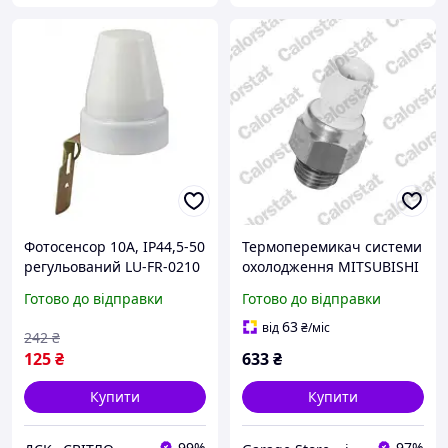
Фотосенсор 10А, IP44,5-50
Термоперемикач системи
регульований LU-FR-0210
охолодження MITSUBISHI
(100 шт/ящик) ТМ
GALANT IV (E3_A, E3_A),
Готово до відправки
Готово до відправки
LUMANO
LANCER II (A17_) TS2442
63
від
₴
/міс
242
₴
125
₴
633
₴
Купити
Купити
99%
97%