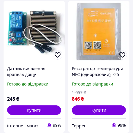
Датчик виявлення
Реєстратор температури
крапель дощу
NFC (одноразовий), -25
°C-60 °C, 4000 записів
Готово до відправки
Готово до відправки
BENETECH GM1370
1 057
₴
245
₴
846
₴
Купити
Купити
99%
99%
інтернет-магазин «Multitex»
Topper