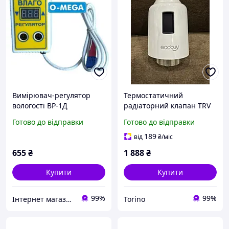
Вимірювач-регулятор
Термостатичний
вологості ВР-1Д
радіаторний клапан TRV
двопороговий
604 Tuya WiFi контрелер
Готово до відправки
Готово до відправки
температури
189
від
₴
/міс
655
₴
1 888
₴
Купити
Купити
99%
99%
Інтернет магазин "www.O-MEGA.COM.UA" ⭐⭐⭐⭐⭐
Torino