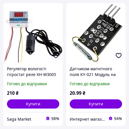
Регулятор вологості
Датчиком магнітного
гігростат реле XH-W3005
поля KY-021 Модуль на
0-99% 220В 1500Вт
основі геркона
Готово до відправки
Готово до відправки
210
₴
20
.99
₴
Купити
Купити
98%
94%
Saga Market
Интернет магазин "E-To4Ka"