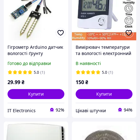
Гігрометр Arduino датчик
Вимірювач температури
вологості ґрунту
та вологості електронний
HTC-1/HTC-2 з РК-
Готово до відправки
В наявності
дисплеєм, 1/2 шт.
5.0
(1)
5.0
(1)
29
.99
₴
150
₴
Купити
Купити
92%
94%
IT Electronics
Цікаві штучки