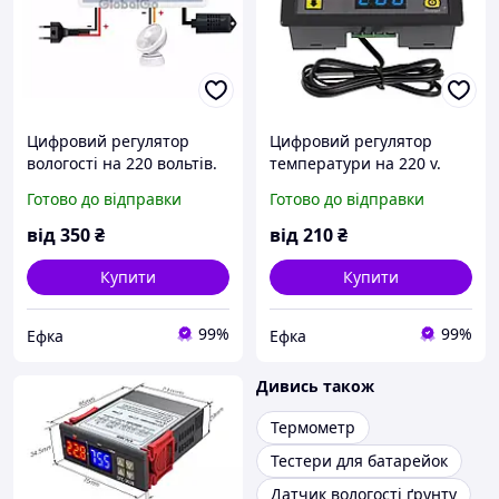
Цифровий регулятор
Цифровий регулятор
вологості на 220 вольтів.
температури на 220 v.
Готово до відправки
Готово до відправки
від
350
₴
від
210
₴
Купити
Купити
99%
99%
Ефка
Ефка
Дивись також
Термометр
Тестери для батарейок
Датчик вологості ґрунту