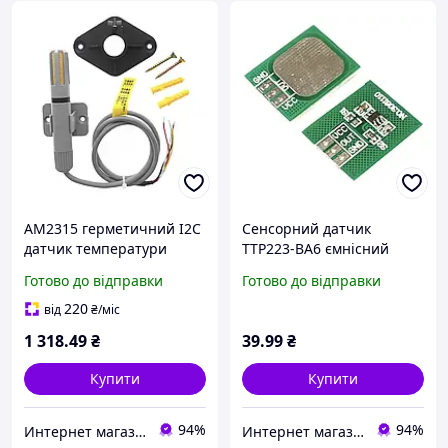
AM2315 герметичний I2C
Сенсорний датчик
датчик температури
TTP223-BA6 ємнісний
вологості
Готово до відправки
Готово до відправки
220
від
₴
/міс
1 318
.49
₴
39
.99
₴
Купити
Купити
94%
94%
Интернет магазин "E-To4Ka"
Интернет магазин "E-To4Ka"