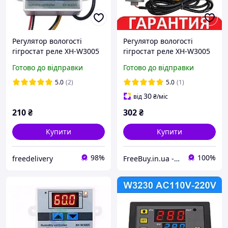
Регулятор вологості
Регулятор вологості
гігростат реле XH-W3005
гігростат реле XH-W3005
0-99% 220В 1500Вт
0-99% 12В
Готово до відправки
Готово до відправки
5.0
(2)
5.0
(1)
30
від
₴
/міс
210
₴
302
₴
Купити
Купити
98%
100%
freedelivery
FreeBuy.in.ua - Інтернет-магазин