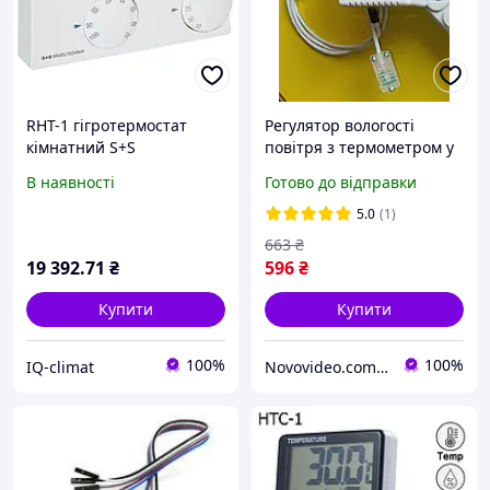
RHT-1 гігротермостат
Регулятор вологості
кімнатний Ѕ+Ѕ
повітря з термометром у
Regeltechnik (Німеччина)
розетку ВРМ-10 на 10 А
В наявності
Готово до відправки
для інкубатора, теплиці,
приміщення
5.0
(1)
663
₴
19 392
.71
₴
596
₴
Купити
Купити
100%
100%
IQ-climat
Novovideo.com.ua