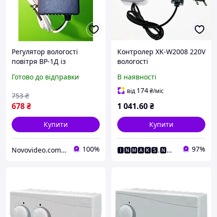
Регулятор вологості
Контролер XK-W2008 220V
повітря ВР-1Д із
вологості
вологоміром для
Готово до відправки
В наявності
інкубатора
174
від
₴
/міс
753
₴
678
₴
1 041
.60
₴
Купити
Купити
100%
97%
Novovideo.com.ua
🅸🅽🅼🅰🅺🆂.🅽🅴🆃 Інтернет Магазин