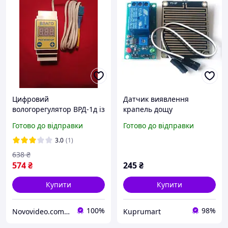
Цифровий
Датчик виявлення
вологорегулятор ВРД-1д із
крапель дощу
гігрометром на din-рейку
Готово до відправки
Готово до відправки
10 А
3.0
(1)
638
₴
574
₴
245
₴
Купити
Купити
100%
98%
Novovideo.com.ua
Kuprumart