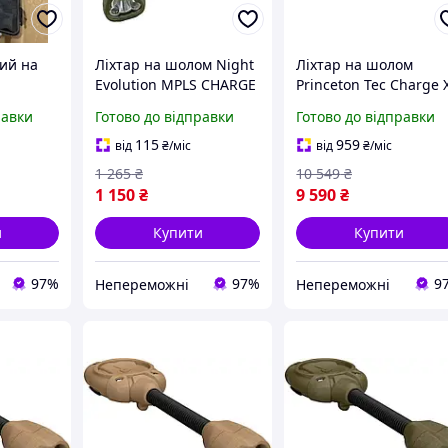
ний на
Ліхтар на шолом Night
Ліхтар на шолом
Evolution MPLS CHARGE
Princeton Tec Charge 
Olive [LT-0-liht]
100 lm Tan 2370-DS
равки
Готово до відправки
Готово до відправки
115
959
від
₴
/міс
від
₴
/міс
1 265
₴
10 549
₴
1 150
₴
9 590
₴
и
Купити
Купити
97%
97%
9
Непереможні
Непереможні