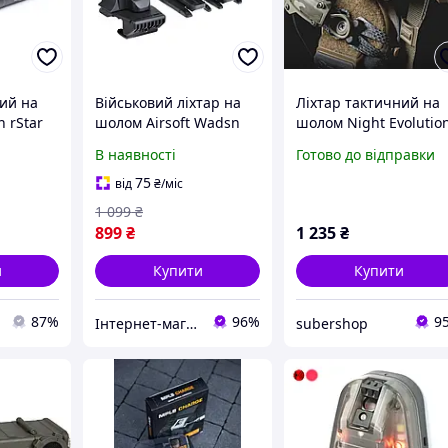
ний на
Військовий ліхтар на
Ліхтар тактичний на
 rStar
шолом Airsoft Wadsn
шолом Night Evolutio
Gen 3 Helmet lamp
Charge Mpls Desert
В наявності
Готово до відправки
(Чорний)
75
від
₴
/міс
1 099
₴
899
₴
1 235
₴
и
Купити
Купити
87%
96%
9
Інтернет-магазин «Sale Zone»
subershop