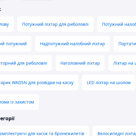
ж
лову
Потужний ліхтар для риболовлі
Потужний налоб
ний потужний
Надпотужний налобний ліхтар
Портати
яторний для риболовлі
Наголовний ліхтар
Ліхтар на 
тарик WADSN для розвідки на каску
LED ліхтар на шолом
лома із захистом
егорії
комплектуючі для касок та бронежилетів
Велосипедні ліхта