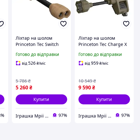
Ліхтар на шолом
Ліхтар на шолом
Princeton Tec Switch
Princeton Tec Charge X
RGB / IR 10 lm Tan
100 lm Olive 2370-DS
Готово до відправки
Готово до відправки
{2370-piho}
526
959
від
₴
/міс
від
₴
/міс
5 786
₴
10 549
₴
5 260
₴
9 590
₴
Купити
Купити
8%
97%
97%
Іграшка Мрії (дитячі, авто, туризм)
Іграшка Мрії (дитячі, авто, туризм)