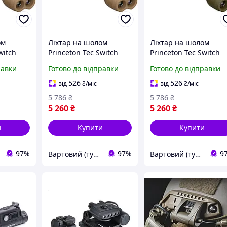
ом
Ліхтар на шолом
Ліхтар на шолом
witch
Princeton Tec Switch
Princeton Tec Switch
Tan
RGB / White 10 lm Tan
RGB / White 10 lm Oli
равки
Готово до відправки
Готово до відправки
(2370-vart)
(2370-vart)
526
526
від
₴
/міс
від
₴
/міс
5 786
₴
5 786
₴
5 260
₴
5 260
₴
и
Купити
Купити
97%
97%
9
Вартовий (туризм, полювання та кемпінг)
Вартовий (туризм, полювання та кемпінг)