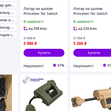
Тактичний ліхтар для шолома
Ліхтар на шолом
Ліхтар на шолом
Ліхтар на будівельну каску
Princeton Tec Switch
Princeton Tec Switch
RGB / IR 10 lm Tan 2370-
RGB / IR 10 lm Olive
Ліхтарик на шолом із червоним світлом
В наявності
В наявності
DS
(2370-vart)
Світлодіодний ліхтар на каску
508
526
від
₴
/міс
від
₴
/міс
Армійський ліхтарик із кріпленням на шолом
5 588
₴
5 786
₴
5 080
₴
5 260
₴
Купити
Купити
97%
9
Націоналіст
Націоналіст