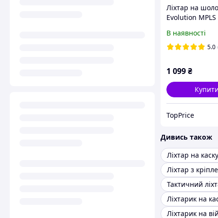
Ліхтар на шоло
Evolution MPL
Olive (LT-09-OD)
В наявності
батарейка CR1
5.0
1 099
₴
Купит
TopPrice
Дивись також
Ліхтар на каск