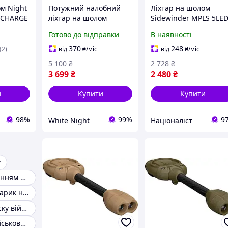
м Night
Потужний налобний
Ліхтар на шолом
S CHARGE
ліхтар на шолом
Sidewinder MPLS 5LE
 +
Nitecore HC65M UHE
Olive HA-5-TD
Готово до відправки
В наявності
23A
(2000Лм, 222м, USB
Type-C)
370
248
(2)
від
₴
/міс
від
₴
/міс
5 100
₴
2 728
₴
3 699
₴
2 480
₴
и
Купити
Купити
98%
99%
9
White Night
Націоналіст
у
Ліхтар з кріпленням на каску
Тактичний ліхтарик на шолом каску fast
Ліхтарик на каску військовий
Ліхтарик на військовий шолом із червоним світлом