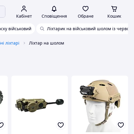
Кабінет
Сповіщення
Обране
Кошик
аску військовий
Ліхтарик на військовий шолом із червон
ні ліхтарі
Ліхтар на шолом