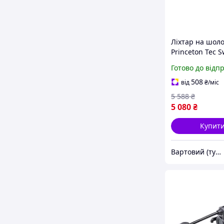
Ліхтар на шол
Princeton Tec S
RGB / IR 10 lm 
Готово до відп
(2370-vart)
508
від
₴
/міс
5 588
₴
5 080
₴
Купит
Вартовий (туризм, полювання та кемпінг)