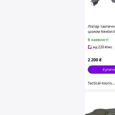
Ліхтар тактич
шолом Nextorch
(Li)
В наявності
220
від
₴
/міс
2 200
₴
Купит
Tactical-tourist.shop