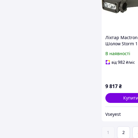
Ліхтар Mactron
Шолом Storm 1
тактичний LED
В наявності
982
від
₴
/міс
9 817
₴
Купит
Vseyest
1
2