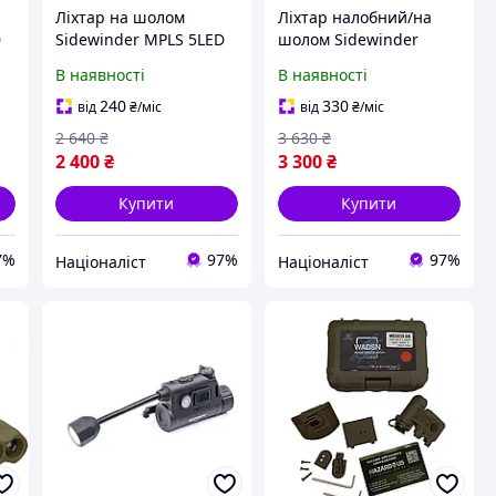
Ліхтар на шолом
Ліхтар налобний/на
D
Sidewinder MPLS 5LED
шолом Sidewinder
Tan [n-HA-5]
MPLS Compact II 4LED
В наявності
В наявності
Black HA-4-DS
240
330
від
₴
/міс
від
₴
/міс
2 640
₴
3 630
₴
2 400
₴
3 300
₴
Купити
Купити
7%
97%
97%
Націоналіст
Націоналіст