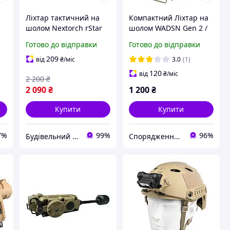
Ліхтар тактичний на
Компактний Ліхтар на
шолом Nextorch rStar
шолом WADSN Gen 2 /
(Li)
Налобний Ліхтар із
Готово до відправки
Готово до відправки
Кріпленнями у
комплекті Хакі
209
від
₴
/міс
3.0
(1)
120
від
₴
/міс
2 200
₴
2 090
₴
1 200
₴
Купити
Купити
7%
99%
96%
Будівельний Простір
Спорядження Hazardous