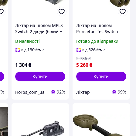
Ліхтар на шолом MPLS
Ліхтар на шолом
Switch 2 діоди (білий +
Princeton Tec Switch
ve
ІЧ) з кріплення для
RGB / White 10 lm Olive
В наявності
Готово до відправки
каски
{2370-piho}
130
526
від
₴
/міс
від
₴
/міс
5 786
₴
1 304
₴
5 260
₴
Купити
Купити
7%
92%
99%
Horbs_com_ua
Ліхтар