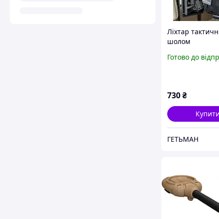
Ліхтар тактич
шолом
Готово до відп
730
₴
Купит
ГЕТЬМАН