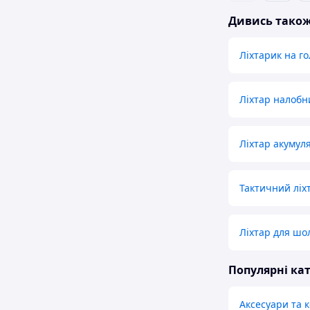
Дивись тако
Ліхтарик на го
Ліхтар налоб
Ліхтар акумул
Тактичний ліх
Ліхтар для шо
Популярні кат
Аксесуари та 