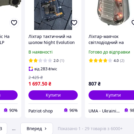
ic На
Ліхтар тактичний на
Ліхтар-маячок
LP
шолом Night Evolution
світлодіодний на
 RGB IR
Charge Mpls Desert
шолом
В наявності
Готово до відправки
швидкознімний
червоний+білий+ІЧ
військовий
2.0
(1)
4.0
(2)
нашолочний ліхтар
283
від
₴
/міс
2 425
₴
1 697
.50
₴
807
₴
и
Купити
Купити
90%
96%
9
Patriot-shop
UMA - Ukrainian Military Ammunition магазин амуніції
3
...
Вперед
Показано 1 - 29 товарів з 6000+