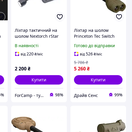
Ліхтар тактичний на
Ліхтар на шолом
n
шолом Nextorch rStar
Princeton Tec Switch
(Li)
RGB / White 10 lm Olive
В наявності
Готово до відправки
2370-DS
220
526
від
₴
/міс
від
₴
/міс
5 786
₴
2 200
₴
5 260
₴
Купити
Купити
5%
98%
99%
ForCamp - туристичні, спортивні та тактичні товари
Драйв Сенс