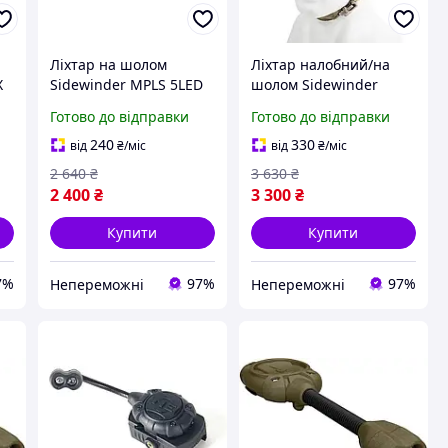
Ліхтар на шолом
Ліхтар налобний/на
X
Sidewinder MPLS 5LED
шолом Sidewinder
Tan HA-5-DS
MPLS Compact II 4LED
Готово до відправки
Готово до відправки
Black |neper-HA-4|
240
330
від
₴
/міс
від
₴
/міс
2 640
₴
3 630
₴
2 400
₴
3 300
₴
Купити
Купити
7%
97%
97%
Непереможні
Непереможні