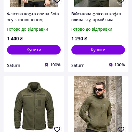
Флісова кофта олива Sota
Військова флісова кофта
зсу з капюшоном,
олива зсу, армійська
армійська фліска на замку
флісова кофта на замку,
Готово до відправки
Готово до відправки
олив, тактична тепла
тактична фліска тепла
кофта фліска зсу _M2_zx8c
олива _M2_zx8c
1 400
₴
1 230
₴
Купити
Купити
100%
100%
Saturn
Saturn