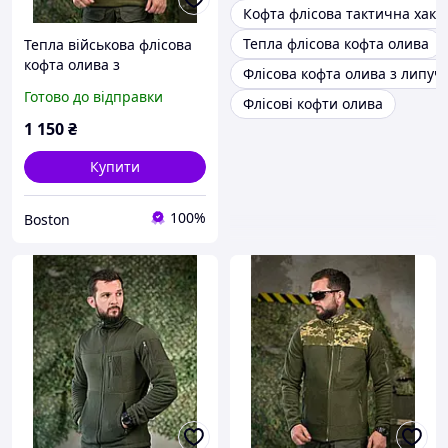
Кофта флісова тактична хакі
Тепла флісова кофта олива
Тепла військова флісова
кофта олива з
Флісова кофта олива з липуч
блискавками зсу, щільна
Готово до відправки
Флісові кофти олива
військова кофта фліска,
армійська фліска ДШВ
1 150
₴
олива _M2_zx8c
Купити
100%
Boston