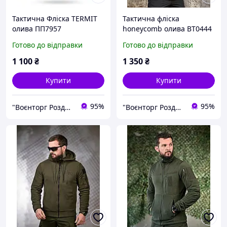
Тактична Фліска TERMIT
Тактична фліска
олива ПП7957
honeycomb олива ВТ0444
Готово до відправки
Готово до відправки
1 100
₴
1 350
₴
Купити
Купити
95%
95%
"Воєнторг Роздріб/Опт": На варті вашої безпеки!
"Воєнторг Роздріб/Опт": На варті вашої безпеки!