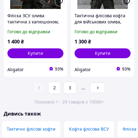
Фліска ЗСУ олива
Тактична флісова кофта
тактична з капюшоном,
для військових олива,
військова тепла флісова
тепла військова кофта
Готово до відправки
Готово до відправки
кофта на замку, тепла
фліска на замку,
військова кофта ЗСУ
армійська фліска ЗСУ
1 400
₴
1 300
₴
олива
Купити
Купити
93%
93%
Aligator
Aligator
1
2
3
...
Показано 1 - 29 товарів з 10000+
Дивись також
Тактичні флісові кофти
Кофта флісова ВСУ
Фліска 