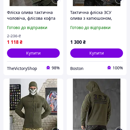
Фліска олива тактична
Тактична фліска ЗСУ
чоловіча, флісова кофта
олива з капюшоном,
армії ЗСУ, тепла фліска
військова фліска на замку
Готово до відправки
Готово до відправки
хакі на змійці L Cv4ed
олива, армійська фліска
ЗСУ військова кофта
2 236
₴
_M2_zx8c
1 118
₴
1 300
₴
Купити
Купити
98%
100%
TheVictoryShop
Boston