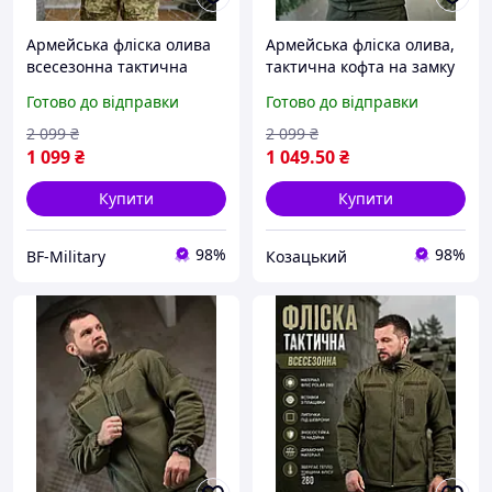
Армейська фліска олива
Армейська фліска олива,
всесезонна тактична
тактична кофта на замку
флісова кофта НГК
зсу, чоловіча флісова
Готово до відправки
Готово до відправки
чоловіча флісова кофта
кофта хакі S slyvk
хакі BAGS
2 099
₴
2 099
₴
1 099
₴
1 049
.50
₴
Купити
Купити
98%
98%
BF-Military
Козацький