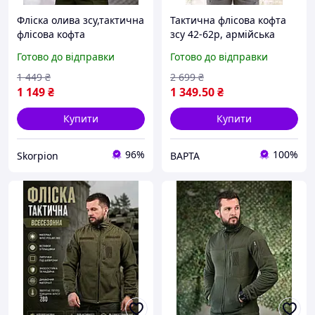
Фліска олива зсу,тактична
Тактична флісова кофта
флісова кофта
зсу 42-62р, армійська
олива,військова фліска
фліска хакі з капюшоном,
Готово до відправки
Готово до відправки
олива ЗСУ,чоловіча
тепла військова фліска
армійська фліска олива з
олива
1 449
₴
2 699
₴
капюшоном
1 149
₴
1 349
.50
₴
Купити
Купити
96%
100%
Skorpion
ВАРТА