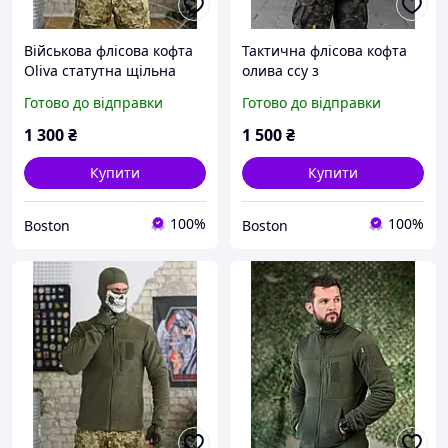
Військова флісова кофта
Тактична флісова кофта
Oliva статутна щільна
олива ссу з
тактична флісова кофта з
капюшоном.война фліска
Готово до відправки
Готово до відправки
липучками армійська
олива для зсу _M2_zx8c
фліска олива _M2_zx8c
1 300
₴
1 500
₴
Купити
Купити
100%
100%
Boston
Boston