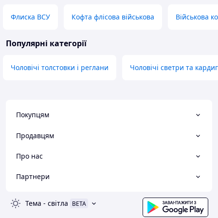
Флиска ВСУ
Кофта флісова військова
Військова к
Популярні категорії
Чоловічі толстовки і реглани
Чоловічі светри та карди
Покупцям
Продавцям
Про нас
Партнери
Тема
-
світла
BETA