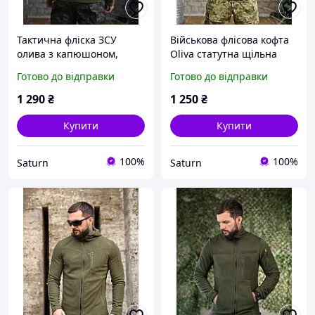
Тактична фліска ЗСУ
Військова флісова кофта
олива з капюшоном,
Oliva статутна щільна
військова фліска на замку
тактична флісова кофта з
Готово до відправки
Готово до відправки
олива, армійська фліска
липучками армійська
ЗСУ військова кофта viy
фліска олива viy skk tor
1 290
₴
1 250
₴
skk tor
Купити
Купити
100%
100%
Saturn
Saturn