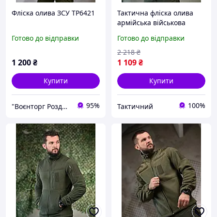
Фліска олива ЗСУ ТР6421
Тактична фліска олива
армійська військова
флісова кофта з
Готово до відправки
Готово до відправки
кишенями утеплена ссу
Ne2kx
2 218
₴
1 200
₴
1 109
₴
Купити
Купити
95%
100%
"Воєнторг Роздріб/Опт": На варті вашої безпеки!
Тактичний