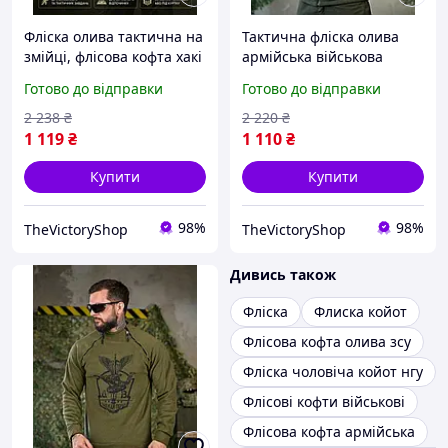
Фліска олива тактична на
Тактична фліска олива
змійці, флісова кофта хакі
армійська військова
з липучками, армійська
флісова кофта з
Готово до відправки
Готово до відправки
флісовка тепла 3XL Cv4ed
кишенями утеплена зсу
frocgs
2 238
₴
2 220
₴
1 119
₴
1 110
₴
Купити
Купити
98%
98%
TheVictoryShop
TheVictoryShop
Дивись також
Фліска
Флиска койот
Флісова кофта олива зсу
Фліска чоловіча койот нгу
Флісові кофти військові
Флісова кофта армійська