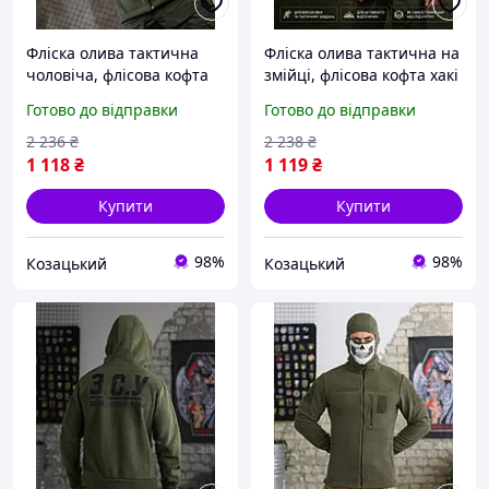
Фліска олива тактична
Фліска олива тактична на
чоловіча, флісова кофта
змійці, флісова кофта хакі
армії ЗСУ, тепла фліска
з липучками, армійська
Готово до відправки
Готово до відправки
хакі на блискавці L Pj7sd
флісовка тепла 3XL Pj7sd
2 236
₴
2 238
₴
1 118
₴
1 119
₴
Купити
Купити
98%
98%
Козацький
Козацький