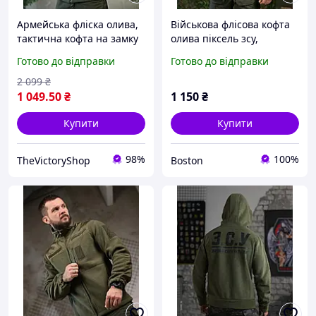
Армейська фліска олива,
Військова флісова кофта
тактична кофта на замку
олива піксель зсу,
зсу, чоловіча флісова
чоловіча військова
Готово до відправки
Готово до відправки
кофта хакі S ethgh
флісова кофта щільна,
тепла армійська фліска
2 099
₴
олива _M2_zx8c
1 049
.50
₴
1 150
₴
Купити
Купити
98%
100%
TheVictoryShop
Boston