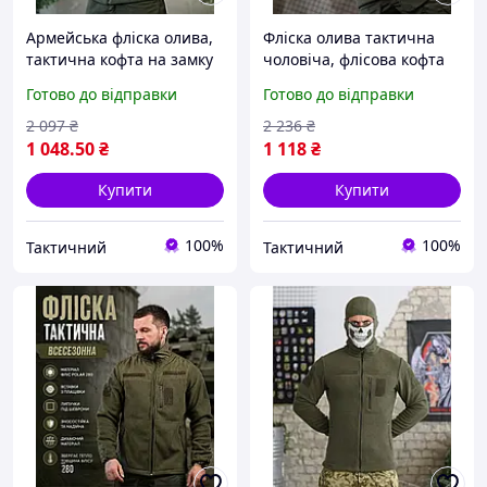
Армейська фліска олива,
Фліска олива тактична
тактична кофта на замку
чоловіча, флісова кофта
зсу, чоловіча флісова
армії ЗСУ, тепла фліска
Готово до відправки
Готово до відправки
кофта хакі S Ne2kx
хакі на блискавці L Hn1ak
2 097
₴
2 236
₴
1 048
.50
₴
1 118
₴
Купити
Купити
100%
100%
Тактичний
Тактичний