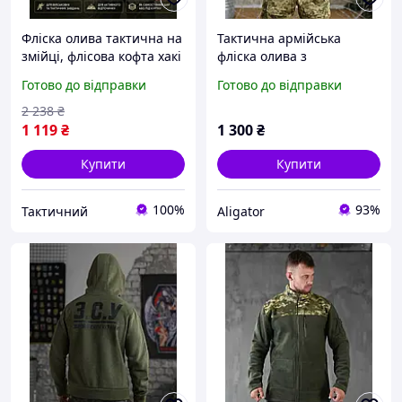
Фліска олива тактична на
Тактична армійська
змійці, флісова кофта хакі
фліска олива з
з липучками, армійська
липучками, військова
Готово до відправки
Готово до відправки
флісовка тепла 3XL Hn1ak
флісова кофта на замку,
військова кофта зсу
2 238
₴
grafity
1 119
₴
1 300
₴
Купити
Купити
100%
93%
Тактичний
Aligator