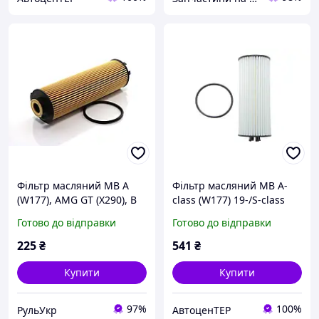
Фільтр масляний MB A
Фільтр масляний MB A-
(W177), AMG GT (X290), B
class (W177) 19-/S-class
(W247), CLA (X/C118), CLS
(W222) 17-/GLS (X167) 19-
Готово до відправки
Готово до відправки
(C257), E (A/C/S/W238), GLB
(M176/M139) S 5282 PETD
(X247), GLE (C167)
225
₴
541
₴
2.0D/3.0H
Купити
Купити
97%
100%
РульУкр
АвтоценТЕР