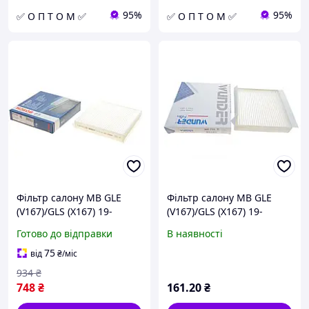
95%
95%
✅ О П Т О М ✅
✅ О П Т О М ✅
Фільтр салону MB GLE
Фільтр салону MB GLE
(V167)/GLS (X167) 19-
(V167)/GLS (X167) 19-
(Wunder Filter) WP 733
Готово до відправки
В наявності
75
від
₴
/міс
934
₴
748
₴
161
.20
₴