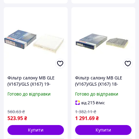
Фільтр салону MB GLE
Фільтр салону MB GLE
(V167)/GLS (X167) 19-
(V167)/GLS (X167) 18-
BOSCH 1 987 435 163 (opt-
(вугільний) BOSCH 1 987
Готово до відправки
Готово до відправки
om)
435 617 (opt-om)
215
від
₴
/міс
560
.63
₴
1 382
.11
₴
523
.95
₴
1 291
.69
₴
Купити
Купити