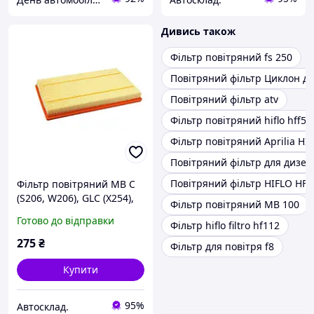
Дивись також
Фільтр повітряний fs 250
Повітряний фільтр Циклон д
Повітряний фільтр atv
Фільтр повітряний hiflo hff50
Фільтр повітряний Aprilia HI
Повітряний фільтр для дизел
Повітряний фільтр HIFLO HFF
Фільтр повітряний MB C
(S206, W206), GLC (X254),
Фільтр повітряний MB 100
GLE (C167, V167) 1.5H/2.0H
Готово до відправки
Фільтр hiflo filtro hf112
(21-), SHAFER (SX9972)
275
₴
Фільтр для повітря f8
Купити
95%
Автосклад.