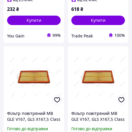
2.0D/3.0H
232
₴
618
₴
Купити
Купити
99%
100%
You Gain
Trade Peak
Фільтр повітряний MB
Фільтр повітряний MB
GLE V167, GLS X167,S Class
GLE V167, GLS X167,S Class
A217, C217, W222, X222
A217, C217, W222, X222
Готово до відправки
Готово до відправки
(13-22) (19982901) VIKA
(13-22) (19982901) VIKA