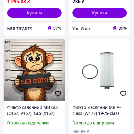
1 295
.08
₴
236
₴
Купити
Купити
97%
99%
MULTIPARTS
You Gain
Фільтр салонний MB GLE
Фільтр масляний MB A-
(C167, V167), GLS (X167)
class (W177) 19-/S-class
(18-) (SA1925) SHAFER
(W222) 17-/GLS (X167) 19-
Готово до відправки
Готово до відправки
(M176/M139) SOFIMA S
5282 PE (opt-om)
560
.63
₴