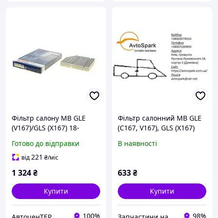
Фільтр салону MB GLE
Фільтр салонний MB GLE
(V167)/GLS (X167) 18-
(C167, V167), GLS (X167)
(вугільний) 1 987 435
(18-), вугільний (SX42729)
Готово до відправки
В наявності
617TD
SHAFER SHAFER SX42729
221
від
₴
/міс
1 324
₴
633
₴
Купити
Купити
100%
98%
АвтоценТЕР
Запчастини на іномарки