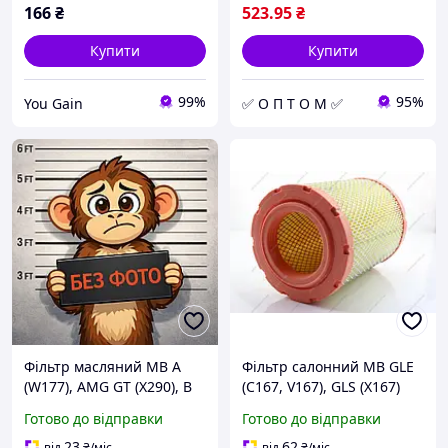
166
₴
523
.95
₴
Купити
Купити
99%
95%
You Gain
✅ О П Т О М ✅
Фільтр масляний MB A
Фільтр салонний MB GLE
(W177), AMG GT (X290), B
(C167, V167), GLS (X167)
(W247), CLA (X/C118), CLS
(18-), вугільний (SX42729)
Готово до відправки
Готово до відправки
(C257), E (A/C/S/W238), GLB
SHAFER
(X247), GLE (C167)
23
62
від
₴
/міс
від
₴
/міс