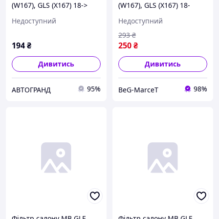
(W167), GLS (X167) 18->
(W167), GLS (X167) 18-
(вугільний) (ALPHA Filter)
(вугільний) (ALPHA Filter)
Недоступний
Недоступний
293
₴
194
₴
250
₴
Дивитись
Дивитись
95%
98%
АВТОГРАНД
BeG-MarceT
Фільтр салону MB GLE
Фільтр салону MB GLE