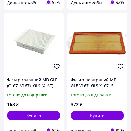
92%
92%
День автомобіліста
День автомобіліста
Фільтр салонний MB GLE
Фільтр повітряний MB
(C167, V167), GLS (X167)
GLE V167, GLS X167, S
(18-), SHAFER (SA1925)
Class A217, C217, W222,
Готово до відправки
Готово до відправки
X222 (13-22) (1, VIKA
(19982901)
168
₴
372
₴
Купити
Купити
92%
95%
День автомобіліста
Автосклад.