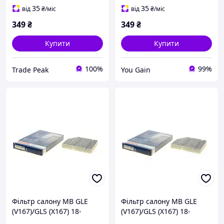
35
35
від
₴
/міс
від
₴
/міс
349
₴
349
₴
Купити
Купити
100%
99%
Trade Peak
You Gain
Фільтр салону MB GLE
Фільтр салону MB GLE
(V167)/GLS (X167) 18-
(V167)/GLS (X167) 18-
(вугільний), Bosch
(вугільний) 1987435617 ,