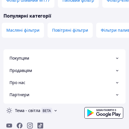
Фільтр оливний W177
Пиловий фільтр
Фільтр-еле
Популярні категорії
Масляні фільтри
Повітряні фільтри
Фільтри пали
Покупцям
Продавцям
Про нас
Партнери
Тема
-
світла
BETA