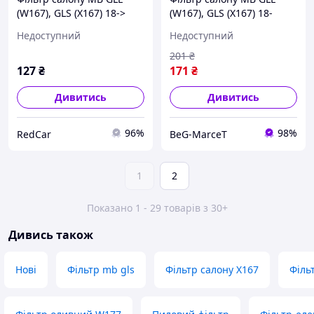
(W167), GLS (X167) 18->
(W167), GLS (X167) 18-
(ALPHA Filter)
(ALPHA Filter)
Недоступний
Недоступний
201
₴
127
₴
171
₴
Дивитись
Дивитись
96%
98%
RedCar
BeG-MarceT
1
2
Показано 1 - 29 товарів з 30+
Дивись також
Нові
Фільтр mb gls
Фільтр салону X167
Філь