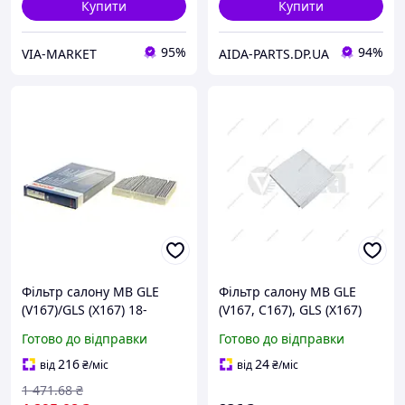
Купити
Купити
95%
94%
VIA-MARKET
AIDA-PARTS.DP.UA
Фільтр салону MB GLE
Фільтр салону MB GLE
(V167)/GLS (X167) 18-
(V167, C167), GLS (X167)
(вугільний)
(18-) (11002401) VIKA
Готово до відправки
Готово до відправки
216
24
від
₴
/міс
від
₴
/міс
1 471
.68
₴