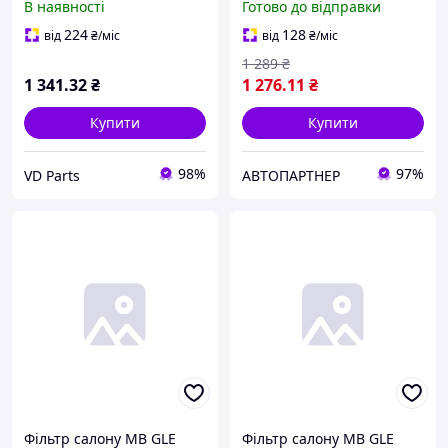
В наявності
Готово до відправки
1987435617
Bosch
224
128
від
₴
/міс
від
₴
/міс
1 289
₴
1 341
.32
₴
1 276
.11
₴
Купити
Купити
98%
97%
VD Parts
АВТОПАРТНЕР
Фільтр салону MB GLE
Фільтр салону MB GLE