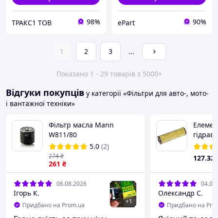
98%
90%
ТРАКС1 ТОВ
ePart
1
2
3
...
Показано 1 - 29 товарів з 5000+
Відгуки покупців
у категорії «Фільтри для авто-, мото-
і вантажної техніки»
Фільтр масла Mann
Елемен
W811/80
гідрав
(Агрогі
5.0
(2)
101204
274
₴
127
.32
261
₴
06.08.2026
04.08
Ігорь К.
Олександр С.
+
1
Придбано на Prom.ua
Придбано на Pro