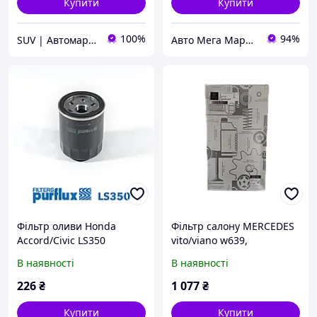
Купити
Купити
100%
94%
SUV | Автомаркет
Авто Мега Маркет
Фільтр оливи Honda
Фільтр салону MERCEDES
Accord/Civic LS350
vito/viano w639,
(PURFLUX)
A6398350247
В наявності
В наявності
226
₴
1 077
₴
Купити
Купити