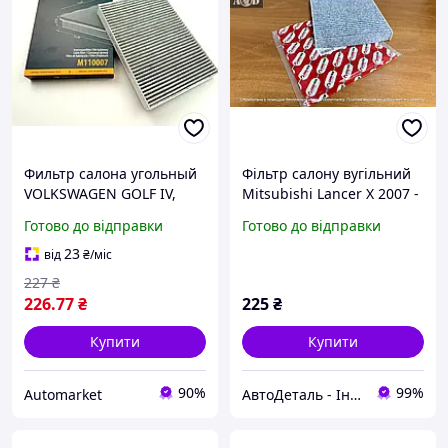
Фильтр салона угольный
Фільтр салону вугільний
VOLKSWAGEN GOLF IV,
Mitsubishi Lancer X 2007 -
SKODA OCTAVIA, AUDI A3
> Goodrem (Угорщина)
Готово до відправки
Готово до відправки
OEM M110007
RF2392CWB
(DENCKERMANN) ВС4 О VE
23
від
₴
/міс
227
₴
226
.77
₴
225
₴
Купити
Купити
90%
99%
Аutomarket
АвтоДеталь - Інтернет-магазин запчастин