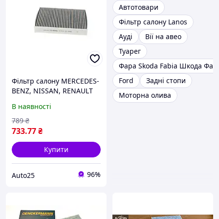
Автотовари
Фільтр салону Lanos
Ауді
Вії на авео
Туарег
Фара Skoda Fabia Шкода Фаб
Ford
Задні стопи
Фільтр салону MERCEDES-
BENZ, NISSAN, RENAULT
Моторна олива
BOSCH 1987435562
В наявності
789
₴
733
.77
₴
Купити
96%
Auto25