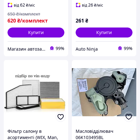
62
26
від
₴
/міс
від
₴
/міс
650
₴/комплект
620
₴/комплект
261
₴
Купити
Купити
99%
99%
Магазин автозапчастин - Levoparts
Auto Ninja
Фільтр салону в
Масловідділювач
асортименті (WIX, Man,
06K103495BL