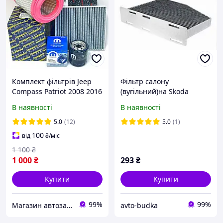
Комплект фільтрів Jeep
Фільтр салону
Compass Patriot 2008 2016
(вугільний)на Skoda
(Джип Компас Патріот)
Octavia II 2004-2013 Alpha
В наявності
В наявності
2.0, 2.4
Filtr AF5105a
5.0
(12)
5.0
(1)
100
від
₴
/міс
1 100
₴
1 000
₴
293
₴
Купити
Купити
99%
99%
Магазин автозапчастин - Levoparts
avto-budka