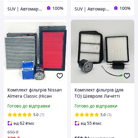
100%
100%
SUV | Автомаркет
SUV | Автомаркет
Комплект фільтрів Nissan
Комплект фільтрів (для
Almera Classic (Нісан
ТО) Шевроле Лачетті
Альмера Класик) 1.6i
EuroEx Угорщина
Готово до відправки
Готово до відправки
(олійний, повітряний,
салону вугільний)
5.0
(7)
5.0
(3)
62
55
від
₴
/міс
від
₴
/міс
650
₴