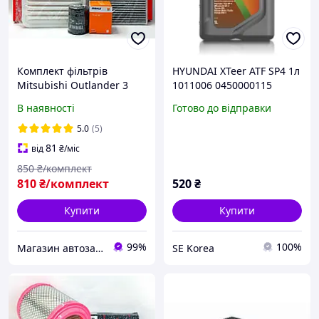
Комплект фільтрів
HYUNDAI XTeer ATF SP4 1л
Mitsubishi Outlander 3
1011006 0450000115
NEW 2012-2021 (Міцубісі
1041017 1121014
В наявності
Готово до відправки
Аутлендер 3)
5.0
(5)
81
від
₴
/міс
850
₴/комплект
810
₴/комплект
520
₴
Купити
Купити
99%
100%
Магазин автозапчастин - Levoparts
SE Korea