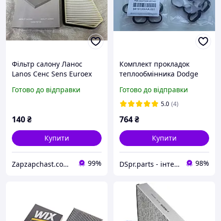
Фільтр салону Ланос
Комплект прокладок
Lanos Сенс Sens Euroex
теплообмінника Dodge
96449577
Ram Chrysler Jeep
Готово до відправки
Готово до відправки
5.0
(4)
140
₴
764
₴
Купити
Купити
99%
98%
Zapzapchast.com.ua Интернет Магазин Автозапчастей
DSpr.parts - інтернет-магазин авто та мото запчастини