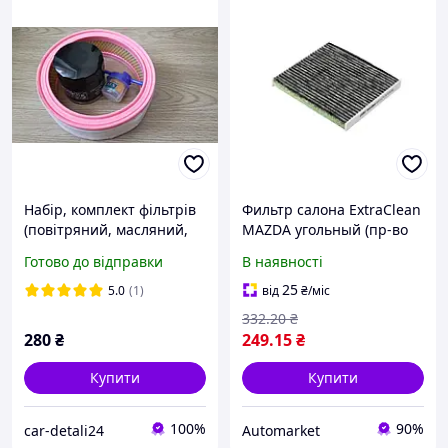
Набір, комплект фільтрів
Фильтр салона ExtraClean
(повітряний, масляний,
MAZDA угольный (пр-во
паливний) ваз
RIDER Венгрия) О
Готово до відправки
В наявності
2101,2102,2103,2104,2105,
491328203
2106,2107
25
5.0
(1)
від
₴
/міс
332
.20
₴
280
₴
249
.15
₴
Купити
Купити
100%
90%
car-detali24
Аutomarket