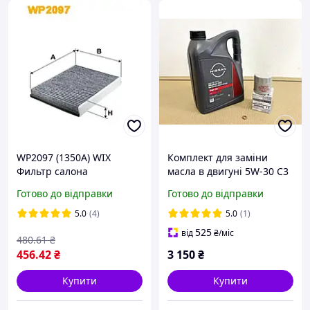
WP2097 (1350A) WIX
Комплект для заміни
Фильтр салона
масла в двигуні 5W-30 C3
A5/B5 + масляний фільтр
Готово до відправки
Готово до відправки
Nissan Rogue 2014-2023 /
KE90091043
5.0
(4)
5.0
(1)
525
від
₴
/міс
480
.61
₴
456
.42
₴
3 150
₴
Купити
Купити