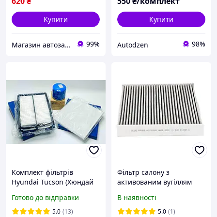
620
₴
550
₴/комплект
Купити
Купити
99%
98%
Магазин автозапчастин - Levoparts
Autodzen
Комплект фільтрів
Фільтр салону з
Hyundai Tucson (Хюндай
активованим вугіллям
Туксон) 2.0 2.7 2004-2013
Blue Print ADT32522
Готово до відправки
В наявності
5.0
(13)
5.0
(1)