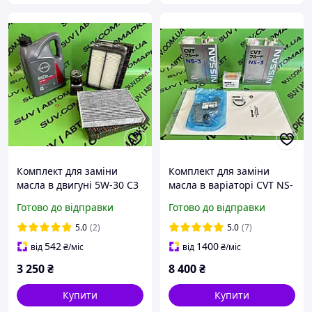
Комплект для заміни
Комплект для заміни
масла в двигуні 5W-30 C3
масла в варіаторі CVT NS-
A5/B5 + фільтра Nissan
3 Nissan Rogue 2014-2025
Готово до відправки
Готово до відправки
Rogue 2014-2020 /
8 літрів KLE5300004
KE90091043
5.0
(2)
5.0
(7)
542
1400
від
₴
/міс
від
₴
/міс
3 250
₴
8 400
₴
Купити
Купити