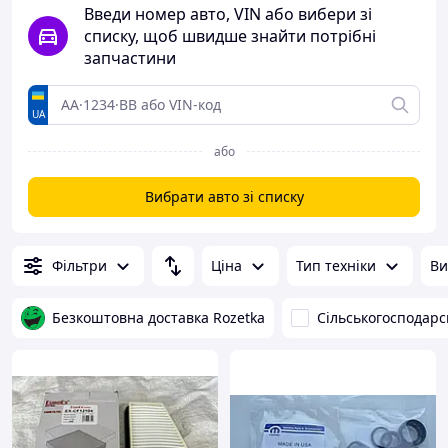
Введи номер авто, VIN або вибери зі
списку, щоб швидше знайти потрібні
запчастини
UA
або
Вибрати авто зі списку
Фільтри
Ціна
Тип техніки
Ви
Безкоштовна доставка Rozetka
Сільськогосподарс