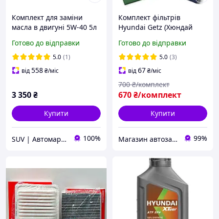
Комплект для заміни
Комплект фільтрів
масла в двигуні 5W-40 5л
Hyundai Getz (Хюндай
+ фільтра 3 шт Nissan
Гетз) оливний,
Готово до відправки
Готово до відправки
Rogue 2014-2021 /
повітряний, салон
KE90090042
5.0
(1)
5.0
(3)
558
67
від
₴
/міс
від
₴
/міс
700
₴/комплект
3 350
₴
670
₴/комплект
Купити
Купити
100%
99%
SUV | Автомаркет
Магазин автозапчастин - Levoparts