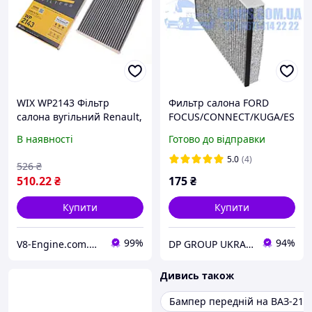
WIX WP2143 Фільтр
Фильтр салона FORD
салона вугільний Renault,
FOCUS/CONNECT/KUGA/ES
Espace V, Kadjar, Kango III,
CAPE/C-MAX 2011- (Уголь)
В наявності
Готово до відправки
Megane IV, Scenic IV ,
SHAFER
Grand Scenic IV
5.0
(4)
526
₴
510
.22
₴
175
₴
Купити
Купити
99%
94%
V8-Engine.com.ua Авто-витратні матеріали
DP GROUP UKRAINE
Дивись також
Бампер передній на ВАЗ-210