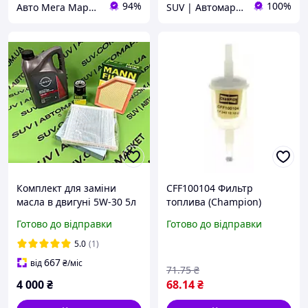
94%
100%
Авто Мега Маркет
SUV | Автомаркет
Комплект для заміни
CFF100104 Фильтр
масла в двигуні 5W-30 5л
топлива (Champion)
+ фільтра 3 шт Nissan
Готово до відправки
Готово до відправки
Rogue 2021-2024 T33 /
KE90091043
5.0
(1)
667
від
₴
/міс
71
.75
₴
4 000
₴
68
.14
₴