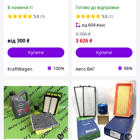
Bosch, Mahle, UFI, Purflux,
В наявності
Готово до відправки
Blue Print)
5.0
(9)
5.0
(2)
604
від
₴
/міс
3 700
₴
від
300
₴
3 626
₴
Купити
Купити
100%
98%
KraftWagen
Авто ВАГ