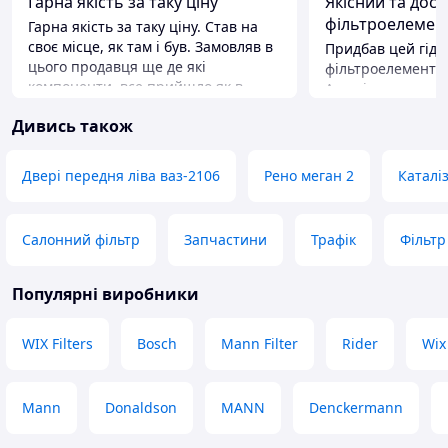
Гарна якість за таку ціну
Якісний та дос
фільтроелемен
Гарна якість за таку ціну. Став на
своє місце, як там і був. Замовляв в
Придбав цей гід
цього продавця ще де які
фільтроелемент 
компоненти, все прийшло як в
Агрогідромаш дл
описі і по кодам. Замовляв через
технічного обслу
Дивись також
додаток пром, з промоплатою.
гідросистеми спе
Продавець бистро від реагував і
чистота робочої 
відправив. Продавця рекомендую.
безпосередньо вп
Двері передня ліва ваз-2106
Рено меган 2
Каталі
Ще раз дякую.
гідронасосів та р
вибору фільтра з
Переваги
прискіпливо. Мод
Ціна і якість
Салонний фільтр
Запчастини
Трафік
Фільтр
1-06-1012040) по
Недоліки
покладені на неї 
Немає
Популярні виробники
WIX Filters
Bosch
Mann Filter
Rider
Wix
Mann
Donaldson
MANN
Denckermann