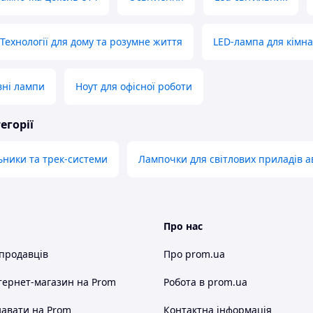
Технології для дому та розумне життя
LED-лампа для кімн
вні лампи
Ноут для офісної роботи
егорії
льники та трек-системи
Лампочки для світлових приладів а
Про нас
 продавців
Про prom.ua
тернет-магазин
на Prom
Робота в prom.ua
авати на Prom
Контактна інформація