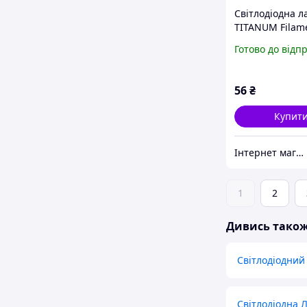
Світлодіодна л
TITANUM Filam
4W E14 4100K
Готово до відп
(TLFC3704144)
56
₴
Купит
Інтернет магазин "Nomba".
1
2
Дивись тако
Світлодіодний
Світлодіодна 