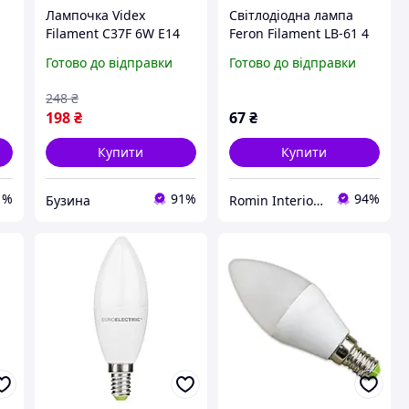
Лампочка Videx
Світлодіодна лампа
Filament C37F 6W E14
Feron Filament LB-61 4
3000K 220V (VL-C37F-
Вт E14 4000 K
Готово до відправки
Готово до відправки
06143)
248
₴
198
₴
67
₴
Купити
Купити
1%
91%
94%
Бузина
Romin Interior Store