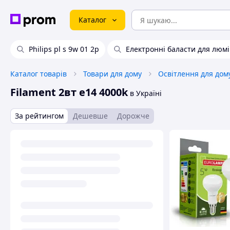
Каталог
Philips pl s 9w 01 2p
Електронні баласти для люм
Каталог товарів
Товари для дому
Освітлення для дом
Filament 2вт e14 4000k
в Україні
За рейтингом
Дешевше
Дорожче