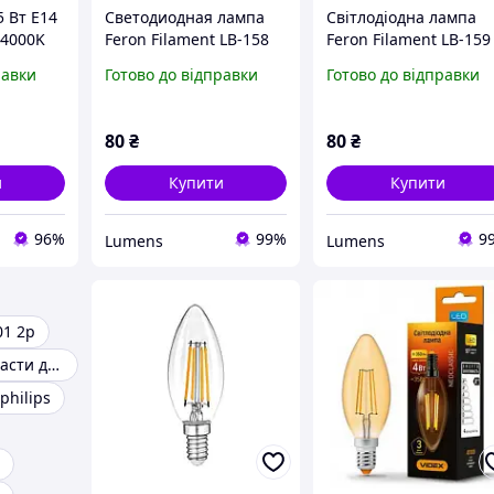
 Вт E14
Светодиодная лампа
Світлодіодна лампа
 4000K
Feron Filament LB-158
Feron Filament LB-159
му з
6Вт E14 4000K 600Лм
6Вт 600Лм E14 4000K
равки
Готово до відправки
Готово до відправки
140
Ø35х98 мм
свічка на вітрі Ø35х1
мм
80
₴
80
₴
и
Купити
Купити
96%
99%
9
Lumens
Lumens
01 2p
Електронні баласти для люмінесцентних ламп
 philips