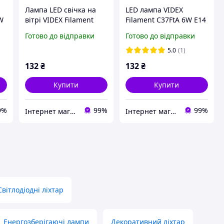
Лампа LED свічка на
LED лампа VIDEX
6W
вітрі VIDEX Filament
Filament C37FtA 6W E14
C37FT 6W E14 4100K
2200K (VL-C37FtA-06142)
Готово до відправки
Готово до відправки
220V FILAMENT (VL-
C37Ft-06144)
5.0
(1)
132
₴
132
₴
Купити
Купити
9%
99%
99%
Інтернет магазин "Nomba".
Інтернет магазин "Nomba".
Світлодіодні ліхтар
Енергозберігаючі лампи
Декоративний ліхтар