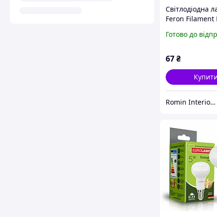
Світлодіодна л
Feron Filament 
4Вт E14 4000K
Готово до відп
67
₴
Купит
Romin Interior Store