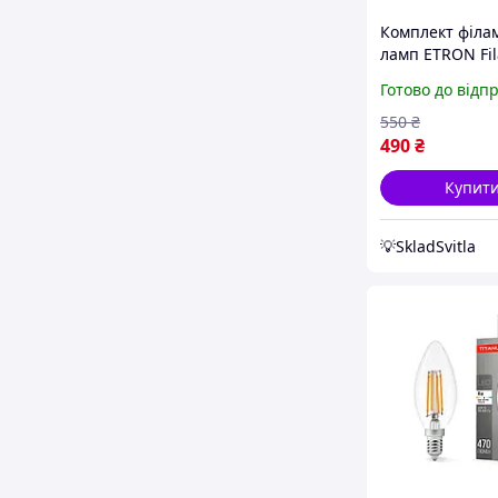
Комплект філа
ламп ETRON Fi
10 шт 1-EFP-18
Готово до відп
2500K G45 E27 
550
₴
490
₴
Купит
💡SkladSvitla