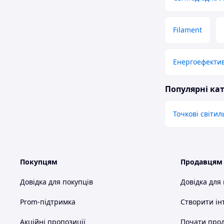
Filament
Енергоефекти
Популярні кат
Точкові світи
Покупцям
Продавцям
Довідка для покупців
Довідка для
Prom-підтримка
Створити ін
Акційні пропозиції
Почати прод