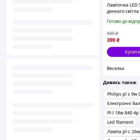
Лампочка LED 5
денного світла
для офісу та до
Готово до відп
кутом світіння 
градусів SPICY
585
₴
390
₴
Купит
Веселка
Дивись також
Philips pl s 9w 
Pl-l 18w 840 4p
Led filament
Лампа pl-c 26w