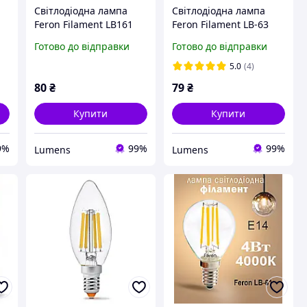
Світлодіодна лампа
Світлодіодна лампа
Feron Filament LB161
Feron Filament LB-63
6Вт 230В E27 4000K
8Вт E27 4000K
Готово до відправки
Готово до відправки
18
5.0
(4)
80
₴
79
₴
Купити
Купити
9%
99%
99%
Lumens
Lumens