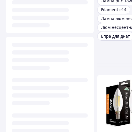
Лампа pl-c 18w
Filament e14
Епра для днат