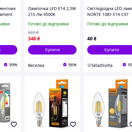
ментних
Лампочка LED E14 2,5W
Світлодіодна LED лам
lament
210 Лм 4500K
NORTE 10Вт E14 C37
0-10 2Вт
энергосберегающая
4000K (1-NLP-1720)
равки
Готово до відправки
Готово до відправки
Golden
для холодильников и
низких температур
522
₴
FLAME
348
₴
40
₴
и
Купити
Купити
99%
96%
9
Веселка
💡SkladSvitla