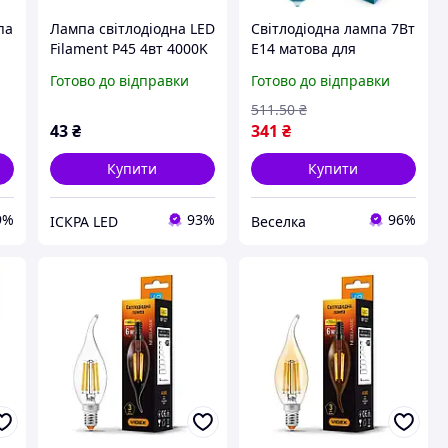
па
Лампа світлодіодна LED
Світлодіодна лампа 7Вт
Filament Р45 4вт 4000K
E14 матова для
E27 (матова), філамент
освітлення дому та
Готово до відправки
Готово до відправки
офісу економічна і
довговічна. BROWN
511
.50
₴
43
₴
341
₴
Купити
Купити
9%
93%
96%
ІСКРА LED
Веселка