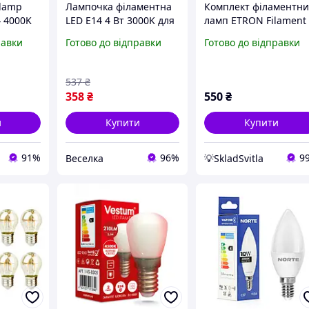
lamp
Лампочка філаментна
Комплект філаментни
4 4000K
LED E14 4 Вт 3000K для
ламп ETRON Filament
5144(P))
затишного освітлення
шт 15Вт 4200K С35 E1
равки
Готово до відправки
Готово до відправки
в домі та офісі. BROWN
1-EFP-1120-4
537
₴
358
₴
550
₴
и
Купити
Купити
91%
96%
9
Веселка
💡SkladSvitla