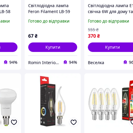
ампа
Світлодіодна лампа
Світлодіодна лампа E
LB-58
Feron Filament LB-59
свічка 6W для дому т
4Вт E14 4000K свічка на
офісу денне освітлен
равки
Готово до відправки
Готово до відправки
вітрі
4000K
енергозберігаюча
555
₴
67
₴
370
₴
и
Купити
Купити
94%
94%
9
Romin Interior Store
Веселка