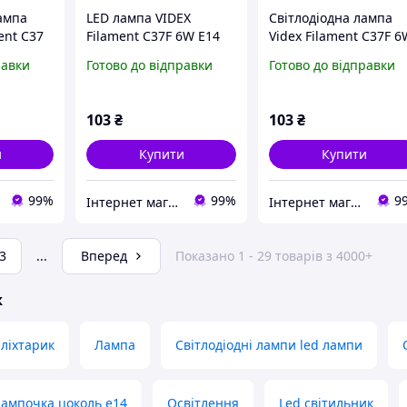
ампа
LED лампа VIDEX
Світлодіодна лампа
ent C37
Filament C37F 6W E14
Videx Filament C37F 
3000K
4100K E14 VL-C37F-
равки
Готово до відправки
Готово до відправки
06144
103
₴
103
₴
и
Купити
Купити
99%
99%
9
Інтернет магазин "Nomba".
Інтернет магазин "Nomba".
3
...
Вперед
Показано 1 - 29 товарів з 4000+
ж
 ліхтарик
Лампа
Світлодіодні лампи led лампи
Лампочка цоколь е14
Освітлення
Led світильник