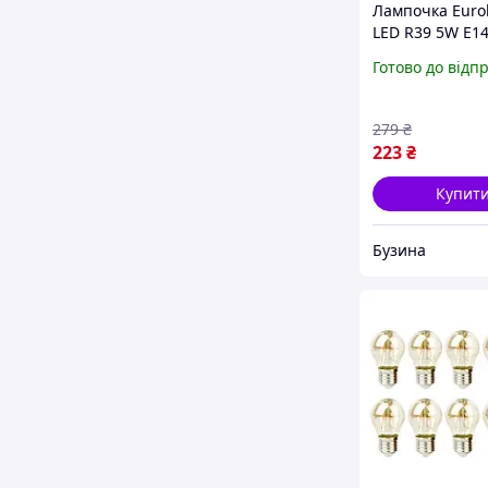
Лампочка Euro
LED R39 5W E1
220V (LED-R39-0
Готово до відп
279
₴
223
₴
Купит
Бузина