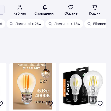
Кабінет
Сповіщення
Обране
Кошик
nt
Лампа pl-c 26w
Лампа pl-c 18w
Filament e