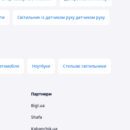
ати
Світильник із датчиком руху датчиком руху
втомобіля
Ноутбуки
Стельові світильники
Партнери
Bigl.ua
Shafa
Kabanchik.ua