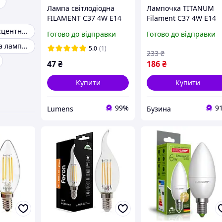
Лампа світлодіодна
Лампочка TITANUM
FILAMENT С37 4W E14
Filament C37 4W E14
4000K Violux 833014
2200K бронза
Лампа люмінесцентна 18w 765
Готово до відправки
Готово до відправки
TLFC3704142A berlin
Люмінесцентна лампа 13w 765 g5
5.0
(1)
233
₴
47
₴
186
₴
Купити
Купити
99%
9
Lumens
Бузина