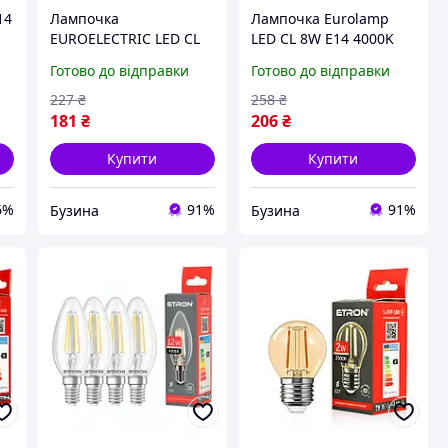
14
Лампочка
Лампочка Eurolamp
а
EUROELECTRIC LED CL
LED CL 8W E14 4000K
ня
9W 900Lm E14 4000K
220V (LED-CL-08144(P))
Готово до відправки
Готово до відправки
(LED-CL-09144(EE))
227
₴
258
₴
181
₴
206
₴
Купити
Купити
6%
91%
91%
Бузина
Бузина