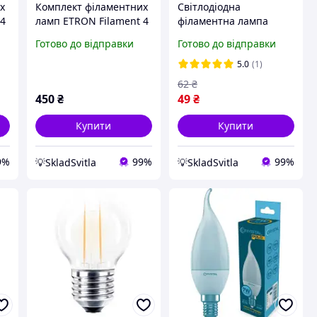
х
Комплект філаментних
Світлодіодна
 4
ламп ETRON Filament 4
філаментна лампа
4
шт 12Вт 4200K С35 E14
ETRON Filament 1-EFP-
Готово до відправки
Готово до відправки
1-EFP-1124-4
180 2Вт 2500K G45 E27
золото
5.0
(1)
62
₴
450
₴
49
₴
Купити
Купити
9%
99%
99%
💡SkladSvitla
💡SkladSvitla