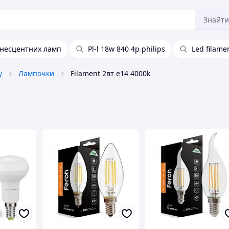
Знайти
інесцентних ламп
Pl-l 18w 840 4p philips
Led filame
у
Лампочки
Filament 2вт e14 4000k