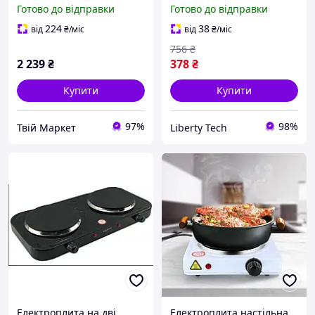
плита, Плита на стіл
1000Вт, Плита
Готово до відправки
Готово до відправки
електрична, Настільні
електрична настільна
плити для кухні AL-64
професійна FT-44
224
38
від
₴
/міс
від
₴
/міс
756
₴
2 239
₴
378
₴
Купити
Купити
97%
98%
Твій Маркет
Liberty Tech
Електроплита на дві
Електроплита настільна