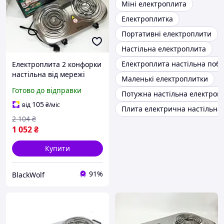
Міні електроплита
Електроплитка
Портативні електроплити
Настільна електроплита
Електроплита настільна побу
Електроплита 2 конфорки
настільна від мережі
Маленькі електроплитки
Rainberg, Портативні
Готово до відправки
Потужна настільна електроп
електроплити 3500 Вт
105
від
₴
/міс
Плита електрична настільна
2 104
₴
1 052
₴
Купити
91%
BlackWolf