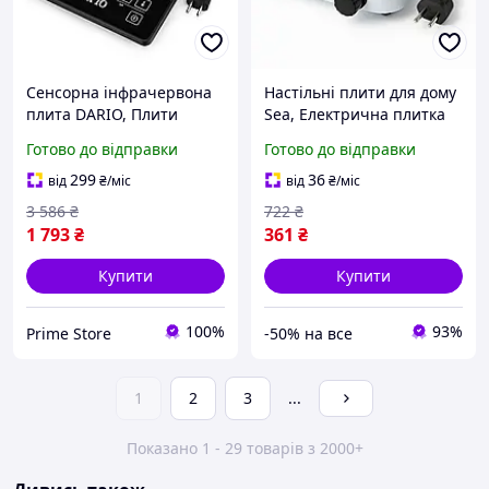
Сенсорна інфрачервона
Настільні плити для дому
плита DARIO, Плити
Sea, Електрична плитка
настільні для кухні
одноконфорочна, Плита
Готово до відправки
Готово до відправки
переносні, Портативна
побутова переносна LE-88
плита для кухні LT-11
299
36
від
₴
/міс
від
₴
/міс
3 586
₴
722
₴
1 793
₴
361
₴
Купити
Купити
100%
93%
Prime Store
-50% на все
1
2
3
...
Показано 1 - 29 товарів з 2000+