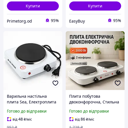
Купити
Купити
95%
95%
Primetorg.od
EasyBuy
Варильна настільна
Плита побутова
плита Sea, Електроплита
двоконфорочна, Стильна
настільна від мережі,
електроплита,
Готово до відправки
Готово до відправки
Побутова плита для
Двоконфорочна дискова
приготування WS-53
електроплита GY-59
48
86
від
₴
/міс
від
₴
/міс
952
₴
1 728
₴