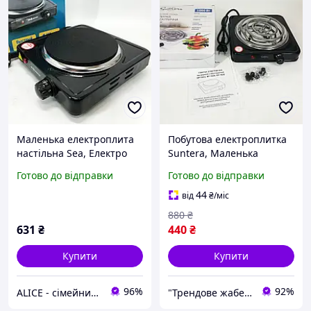
Маленька електроплита
Побутова електроплитка
настільна Sea, Електро
Suntera, Маленька
електроплити,
електрична плитка,
Готово до відправки
Готово до відправки
Електроплита на 1
Кухонна електрична
конфорку ZP-27
плита RS-63
44
від
₴
/міс
880
₴
631
₴
440
₴
Купити
Купити
96%
92%
ALICE - сімейний Інтернет-магазин, товари для всієї родини
"Трендове жабеня" - интернет-магазин тактичного військового спорядження | Власне виробництво |