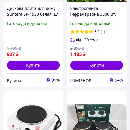
Дискова плита для дому
Електроплита
Suntera SP-1930 белая, Ел
інфрачервона 3500 Вт,
плита електроплита AD-
настільна
Готово до відправки
Готово до відправки
845 настільна
одноконфоркова плита,
одноконфорочна
електрична плита,
5.0
(1)
сенсорна електроплита
120
від
₴
/міс
від мережі
1 159
₴
2 390
₴
927
₴
1 195
₴
Купити
Купити
91%
94%
Бузина
LUMISHOP