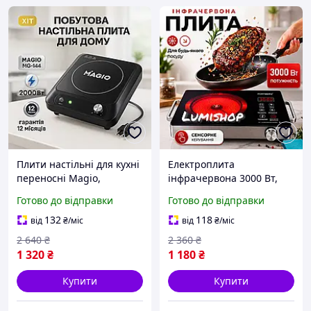
Плити настільні для кухні
Електроплита
переносні Magio,
інфрачервона 3000 Вт,
Потужна настільна плита
настільна
Готово до відправки
Готово до відправки
для дому, Надійна
одноконфоркова плита,
кухонна плита CO-86
електрична плита,
132
118
від
₴
/міс
від
₴
/міс
сенсорна електроплита
2 640
₴
2 360
₴
від мережі
1 320
₴
1 180
₴
Купити
Купити