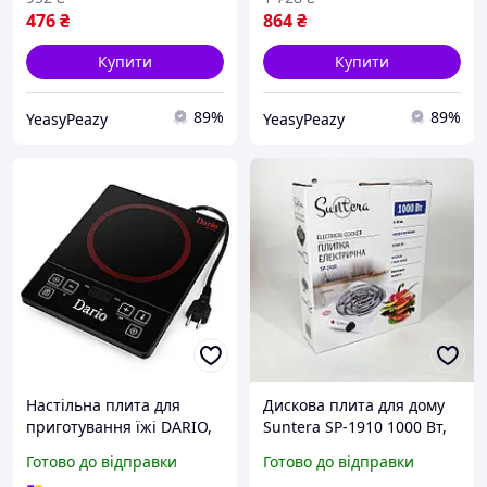
476
₴
864
₴
Купити
Купити
89%
89%
YeasyPeazy
YeasyPeazy
Настільна плита для
Дискова плита для дому
приготування їжі DARIO,
Suntera SP-1910 1000 Вт,
Переносна настільна
Одноконфорочна
Готово до відправки
Готово до відправки
електроплита, Плита на
індукційна електроплита,