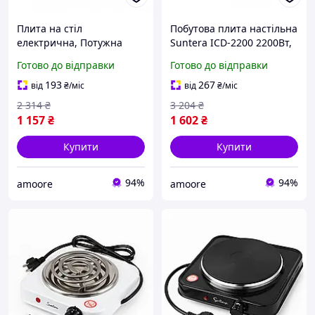
Плита на стіл
Побутова плита настільна
електрична, Потужна
Suntera ICD-2200 2200Вт,
електроплита для дому,
Побутова плита для
Готово до відправки
Готово до відправки
Міні електрична плита
приготування DU-47
Комфорка CR-98
193
267
від
₴
/міс
від
₴
/міс
2 314
₴
3 204
₴
1 157
₴
1 602
₴
Купити
Купити
94%
94%
amoore
amoore