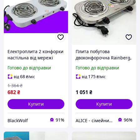
Електроплита 2 конфорки
Плита побутова
настільна від мережі
двоконфорочна Rainberg,
Rainberg, Портативні
Плита електрична
Готово до відправки
Готово до відправки
електроплити 2400 Вт
настільна компактна
BLK-761
Кухонна електрична TP-
68
175
від
₴
/міс
від
₴
/міс
86
1 364
₴
682
₴
1 051
₴
Купити
Купити
91%
96%
BlackWolf
ALICE - сімейний Інтернет-магазин, товари для всієї родини