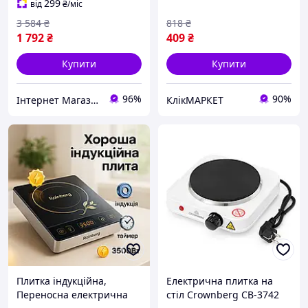
стіл електрична BF-95
EJ-786 Плита побутова
299
від
₴
/міс
3 584
₴
818
₴
1 792
₴
409
₴
Купити
Купити
96%
90%
Інтернет Магазин "Tano"
КлікМАРКЕТ
Плитка індукційна,
Електрична плитка на
Переносна електрична
стіл Crownberg CB-3742