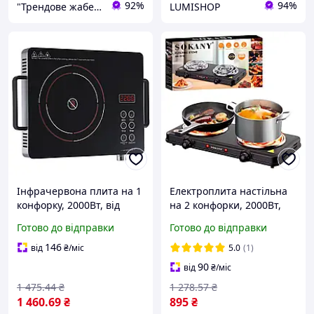
92%
94%
"Трендове жабеня" - интернет-магазин тактичного військового спорядження | Власне виробництво |
LUMISHOP
Інфрачервона плита на 1
Електроплита настільна
конфорку, 2000Вт, від
на 2 конфорки, 2000Вт,
мережі, KB-2058, Чорний
від мережі, Sokany SK-
Готово до відправки
Готово до відправки
/ Електроплита настільна
5110 / Плита настільна
/ Плита електрична
146
від
₴
/міс
5.0
(1)
90
від
₴
/міс
1 475
.44
₴
1 278
.57
₴
1 460
.69
₴
895
₴