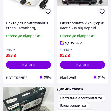
Плита для приготування
Електроплита 2 конфорки
страв Crownberg,
настільна від мережі
Домашня електрична
Rainberg, Портативні
Готово до відправки
Готово до відправки
плита Портативна
електроплити 2400 Вт
переносна PO-53
BLK-701
95
від
₴
/міс
786
₴
1 904
₴
393
₴
952
₴
Купити
Купити
98%
91%
HOT TRENDS
BlackWolf
Дивись також
Настільна електроплита
Електроплитки