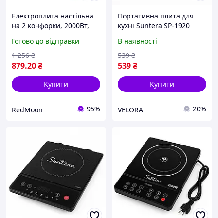
Електроплита настільна
Портативна плита для
на 2 конфорки, 2000Вт,
кухні Suntera SP-1920
від мережі, Sokany SK-
1000Вт, Плита побутова
Готово до відправки
В наявності
5110 / Плита настільна
портативна електро ZD-
35
1 256
₴
539
₴
879
.20
₴
539
₴
Купити
Купити
95%
20%
RedMoon
VELORA