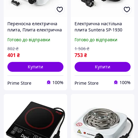
Переносна електрична
Електрична настільна
плита, Плита електрична
плита Suntera SP-1930
настільна професійна,
1000Вт, Маленька
Готово до відправки
Готово до відправки
Переносна настільна
електроплита настільна
електроплита ZL-39
TY-94
802
₴
1 506
₴
401
₴
753
₴
Купити
Купити
100%
100%
Prime Store
Prime Store