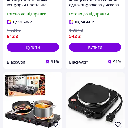
конфорки настільна
одноконфоркова дискова
дискова Rainberg 2400 вт
Rainberg 1200 Вт від
Готово до відправки
Готово до відправки
від мережі з 5 режимами
мережі з чавунним
роботи
нагрівачем BLK-660
91
54
від
₴
/міс
від
₴
/міс
1 824
₴
1 084
₴
912
₴
542
₴
Купити
Купити
91%
91%
BlackWolf
BlackWolf