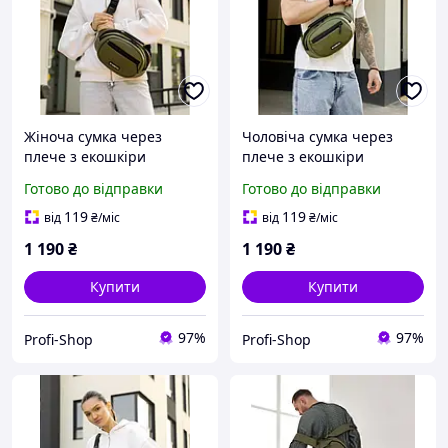
Жіноча сумка через
Чоловіча сумка через
плече з екошкіри
плече з екошкіри
SAMBAG Хакі
SAMBAG Хакі (9500301017)
Готово до відправки
Готово до відправки
(10970301017)
119
119
від
₴
/міс
від
₴
/міс
1 190
₴
1 190
₴
Купити
Купити
97%
97%
Profi-Shop
Profi-Shop