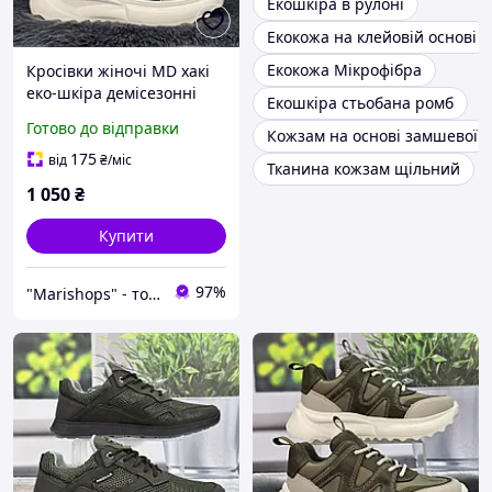
Екошкіра в рулоні
Екокожа на клейовій основі
Екокожа Мікрофібра
Кросівки жіночі MD хакі
еко-шкіра демісезонні
Екошкіра стьобана ромб
8151
Готово до відправки
Кожзам на основі замшевої
175
від
₴
/міс
Тканина кожзам щільний
1 050
₴
Купити
97%
"Marishops" - товари для всієї родини