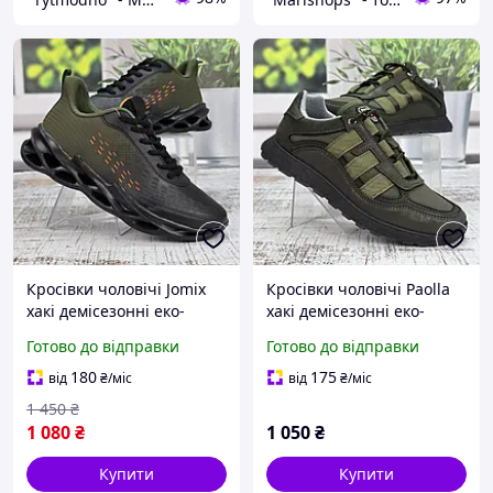
Кросівки чоловічі Jomix
Кросівки чоловічі Paolla
хакі демісезонні еко-
хакі демісезонні еко-
шкіра 3989
шкіра 6007
Готово до відправки
Готово до відправки
180
175
від
₴
/міс
від
₴
/міс
1 450
₴
1 080
₴
1 050
₴
Купити
Купити