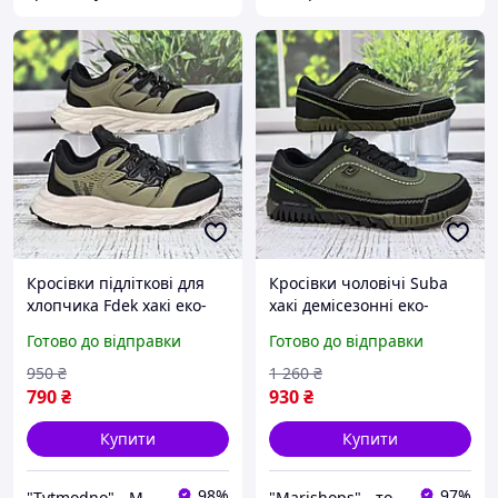
Кросівки підліткові для
Кросівки чоловічі Suba
хлопчика Fdek хакі еко-
хакі демісезонні еко-
шкіра на пінковій підошві
шкіра 3778
Готово до відправки
Готово до відправки
7144
950
₴
1 260
₴
790
₴
930
₴
Купити
Купити
98%
97%
"Tytmodno" - Модно, не завжди дорого!
"Marishops" - товари для всієї родини