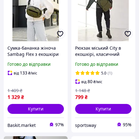
Сумка-бананка жіноча
Рюкзак міський City в
Sambag Flex з екошкіри
екошкірі, класичний
Хакі
колір хакі
Готово до відправки
Готово до відправки
133
від
₴
/міс
5.0
(1)
80
від
₴
/міс
1 409
₴
1 148
₴
1 329
₴
799
₴
Купити
Купити
97%
95%
Baskit.market
sportsway