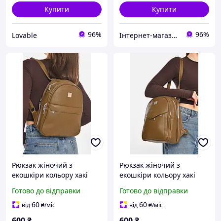
Купити
Купити
96%
96%
Lovable
Інтернет-магазин 100500
Рюкзак жіночий з
Рюкзак жіночий з
екошкіри кольору хакі
екошкіри кольору хакі
213367K
213370M
Готово до відправки
Готово до відправки
60
60
від
₴
/міс
від
₴
/міс
600
₴
600
₴