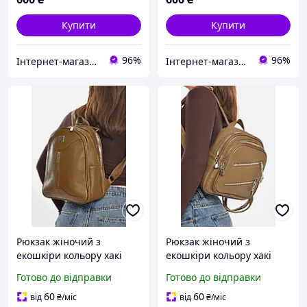
Купити
Купити
96%
96%
Інтернет-магазин 100500
Інтернет-магазин 100500
Рюкзак жіночий з
Рюкзак жіночий з
екошкіри кольору хакі
екошкіри кольору хакі
213377K
213381M
Готово до відправки
Готово до відправки
60
60
від
₴
/міс
від
₴
/міс