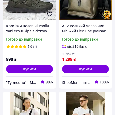
Кросівки чоловічі Paolla
AC2 Великий чоловічий
хакі еко-шкіра з сіткою
міський Flex Line рюкзак
3808-2
хаки екокожа для
Готово до відправки
Готово до відправки
повсякденного
використання сумка для
216
5.0
(1)
від
₴
/міс
чо 5E
1 364
₴
990
₴
1 299
₴
Купити
Купити
98%
100%
"Tytmodno" - Модно, не завжди дорого!
ShopMix — інтернет-магазин сумок та аксесуарів