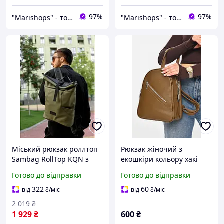
97%
97%
"Marishops" - товари для всієї родини
"Marishops" - товари для всієї родини
Міський рюкзак роллтоп
Рюкзак жіночий з
Sambag RollTop KQN з
екошкіри кольору хакі
кишенею для ноутбука
213363T Безкоштовна
Готово до відправки
Готово до відправки
водонепроникний з
доставка
екошкіри Хакі
322
60
від
₴
/міс
від
₴
/міс
2 019
₴
1 929
₴
600
₴