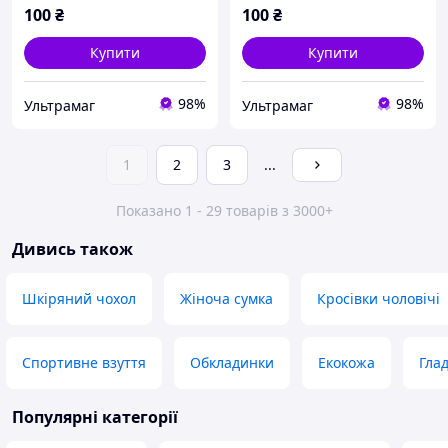
100
₴
100
₴
Купити
Купити
98%
98%
Ультрамаг
Ультрамаг
1
2
3
...
Показано 1 - 29 товарів з 3000+
Дивись також
Шкіряний чохол
Жіноча сумка
Кросівки чоловічі
Спортивне взуття
Обкладинки
Екокожа
Гла
Популярні категорії