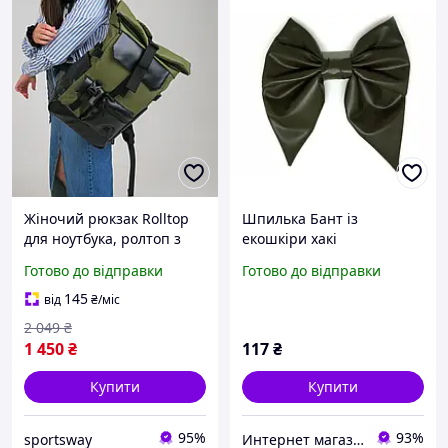
Жіночий рюкзак Rolltop
Шпилька Бант із
для ноутбука, ролтоп з
екошкіри хакі
екошкіри колір хакі
Готово до відправки
Готово до відправки
145
від
₴
/міс
2 049
₴
1 450
₴
117
₴
Купити
Купити
95%
93%
sportsway
Интернет магазин сувениров Старик Хоттабыч