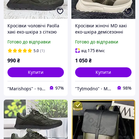
Кросівки чоловічі Paolla
Кросівки жіночі MD хакі
хакі еко-шкіра з сіткою
еко-шкіра демісезонні
3808-2
8151
Готово до відправки
Готово до відправки
175
5.0
(1)
від
₴
/міс
990
₴
1 050
₴
Купити
Купити
97%
98%
"Marishops" - товари для всієї родини
"Tytmodno" - Модно, не завжди дорого!