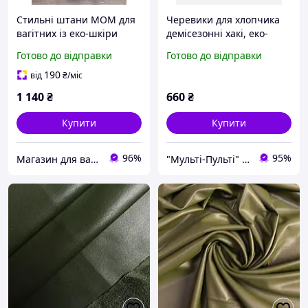
Стильні штани МОМ для
Черевики для хлопчика
вагітних із еко-шкіри
демісезонні хакі, еко-
кольору хакі S
шкіра текстиль на
Готово до відправки
Готово до відправки
пласкій підошві, стильне
взуття, розміри 33 38
190
від
₴
/міс
1 140
₴
660
₴
Купити
Купити
96%
95%
Магазин для вагітних, годуючих матусь та діток
"Мульті-Пульті" Дитячий одяг, взуття, іграшки!+Товари для домашніх улюбленців