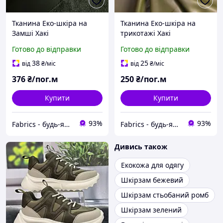
Тканина Еко-шкіра на
Тканина Еко-шкіра на
Замші Хакі
трикотажі Хакі
Готово до відправки
Готово до відправки
38
25
від
₴
/міс
від
₴
/міс
376
₴/пог.м
250
₴/пог.м
Купити
Купити
93%
93%
Fabrics - будь-які тканини під вашу ідею
Fabrics - будь-які тканини під вашу ідею
Дивись також
Екокожа для одягу
Шкірзам бежевий
Шкірзам стьобаний ромб
Шкірзам зелений