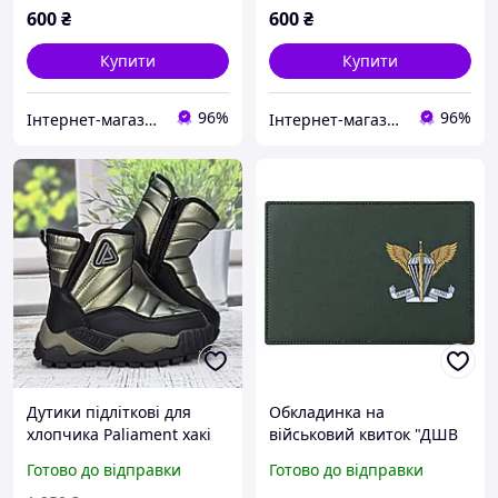
600
₴
600
₴
Купити
Купити
96%
96%
Інтернет-магазин 100500
Інтернет-магазин 100500
Дутики підліткові для
Обкладинка на
хлопчика Paliament хакі
військовий квиток "ДШВ
еко-шкіра на хутрі 7080
завжди перші" екошкіра
Готово до відправки
Готово до відправки
хакі принт