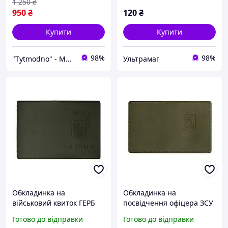
1 250
₴
950
₴
120
₴
Купити
Купити
98%
98%
"Tytmodno" - Модно, не завжди дорого!
Ультрамаг
Обкладинка на
Обкладинка на
військовий квиток ГЕРБ
посвідчення офіцера ЗСУ
УКРАЇНА екошкіра хакі
екошкіра хакі тиснення
Готово до відправки
Готово до відправки
тиснення