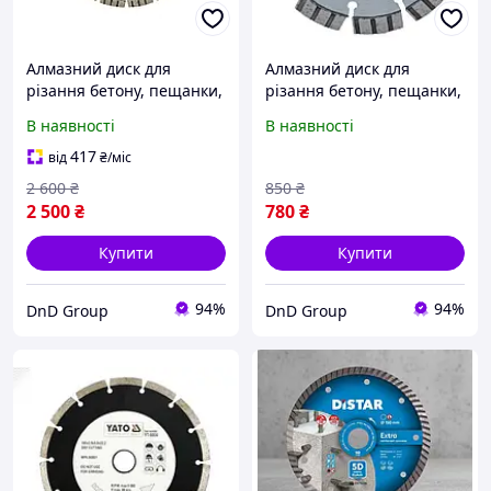
Алмазний диск для
Алмазний диск для
різання бетону, пещанки,
різання бетону, пещанки,
цегли, блоків, STEELRING
цегли, блоків, STEELRING
В наявності
В наявності
230х2.8х22.23 мм
125х2.4х22.23 мм
(YA88HPAS230)
(YA88HPAS125)
417
від
₴
/міс
2 600
₴
850
₴
2 500
₴
780
₴
Купити
Купити
94%
94%
DnD Group
DnD Group