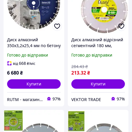
Диск алмазний
Диск алмазний відрізний
350х3,2х25,4 мм по бетону
сегментний 180 мм,
високоармованому Distar
ALLOID
Готово до відправки
Готово до відправки
1A1RSS 350 Meteor H15
668
від
₴
/міс
284
.43
₴
6 680
₴
213
.32
₴
Купити
Купити
97%
97%
RUTM - магазин якісних інструментів та обладнання
VEKTOR TRADE