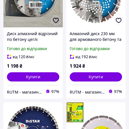
Диск алмазний відрізний
Алмазний диск 230 мм
по бетону цеглі
для армованого бетону та
армованому бетону Turbo
цегли Distar XXL
Готово до відправки
Готово до відправки
Extra 180х2,4х22,23 Distar
(14315530017)
120
192
від
₴
/міс
від
₴
/міс
1 198
₴
1 924
₴
Купити
Купити
97%
97%
RUTM - магазин якісних інструментів та обладнання
RUTM - магазин якісних інструментів та обладнання