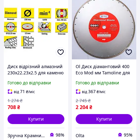
Диск відрізний алмазний
Ol Диск діамантовий 400
230х22.23х2.5 для каменю
Eco Mod мм Tamoline для
та бетону 1 шт синій
бетону алмазний
Готово до відправки
Готово до відправки
Trotec MK-0791
розхідник для газобетону
цегли залізоб TOP22-G
71
367
від
₴
/міс
від
₴
/міс
1 274
₴
2 745
₴
708
₴
2 204
₴
Купити
Купити
98%
95%
Зручна Крамниця
Olta