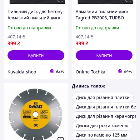
Пильний диск для бетону
Алмазний пильний диск
Алмазний пильний диск
Tagred PB2003, TURBO
TURBO для різання
230 x 22,2 мм, для різання
Готово до відправки
Готово до відправки
бетону, блоків 230 x 22,2
бетону та бетонних
мм Tagred PB2003
блоків.
407
.14
₴
407
.14
₴
399
₴
399
₴
Купити
Купити
92%
94%
Kuvalda-shop
Online Tochka
Дивись також
Диск для різання плитки
Диск для різання плитки без 
Диск для різання керамогран
Диски для різки каменю
Диск по каменю 125 мм