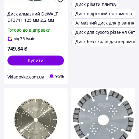
Диск різати плитку
Диск відрізний по каменю
Диск алмазний DeWALT
DT3711 125 мм 2.2 мм
Алмазний диск для різання 
висота сегментов 7 мм
Готово до відправки
Диск для сухого різання бето
для резки будівельних
блоков и бетона
75
від
₴
/міс
Диск без сколів для керамогр
749
.84
₴
Купити
95%
Vkladovke.com.ua