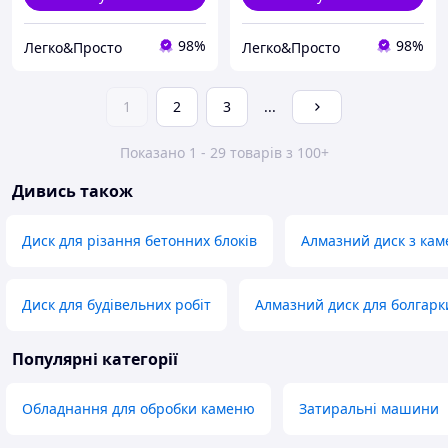
98%
98%
Легко&Просто
Легко&Просто
1
2
3
...
Показано 1 - 29 товарів з 100+
Дивись також
Диск для різання бетонних блоків
Алмазний диск з ка
Диск для будівельних робіт
Алмазний диск для болгарк
Популярні категорії
Обладнання для обробки каменю
Затиральні машини