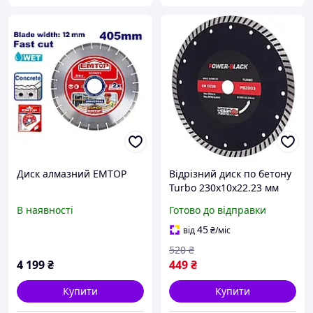
Диск алмазний EMTOP
Відрізний диск по бетону
Turbo 230х10х22.23 мм
Power-Black PB2003
В наявності
Готово до відправки
алмазний диск диски для
пилки круг для різа
45
від
₴
/міс
520
₴
4 199
₴
449
₴
Купити
Купити