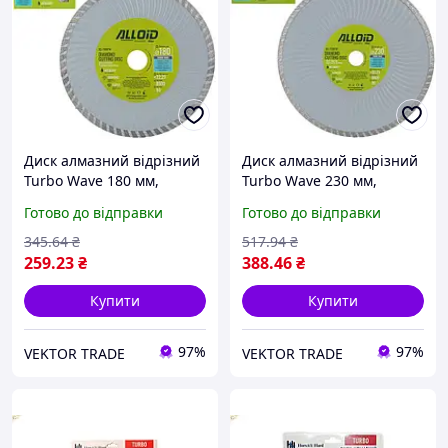
Диск алмазний відрізний
Диск алмазний відрізний
Turbo Wave 180 мм,
Turbo Wave 230 мм,
ALLOID
ALLOID
Готово до відправки
Готово до відправки
345
.64
₴
517
.94
₴
259
.23
₴
388
.46
₴
Купити
Купити
97%
97%
VEKTOR TRADE
VEKTOR TRADE