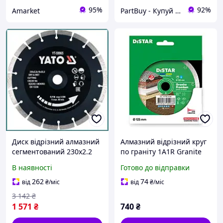
95%
92%
Amarket
PartBuy - Купуй частинами
Диск відрізний алмазний
Алмазний відрізний круг
сегментований 230x2.2
по граніту 1A1R Granite
мм для різання бетону та
Premium Distar
В наявності
Готово до відправки
каменю
262
74
від
₴
/міс
від
₴
/міс
3 142
₴
1 571
₴
740
₴