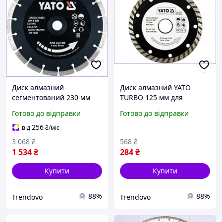
Диск алмазний
Диск алмазний YATO
сегментований 230 мм
TURBO 125 мм для
для різання каменю
різання бетону граніту
Готово до відправки
Готово до відправки
бетону в мокрому сухому
каменю з посадковим
режимі YATO
отвором 22.2 мм
256
від
₴
/міс
3 068
₴
568
₴
1 534
₴
284
₴
Купити
Купити
88%
88%
Trendovo
Trendovo