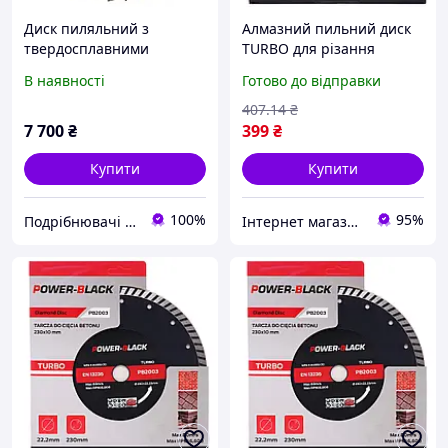
Диск пиляльний з
Алмазний пильний диск
твердосплавними
TURBO для різання
напайками для газоблоку
бетону, блоків 230 x 22,2
В наявності
Готово до відправки
610×50×5.4/4.0×24 зуба
мм, для бетону Tagred
PB2003
407
.14
₴
7 700
₴
399
₴
Купити
Купити
100%
95%
Подрібнювачі гілок щепорізи дровоколи Rezak
Інтернет магазин 🛠 Men’s Tool