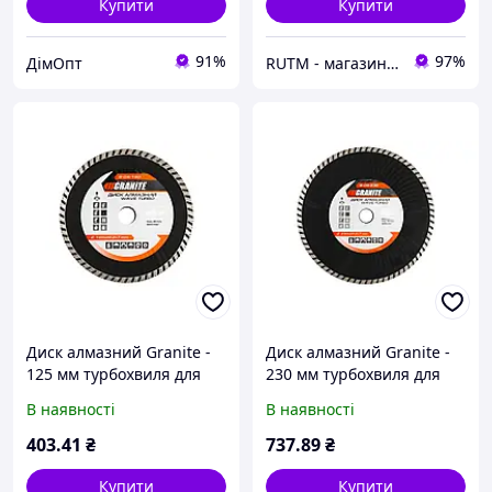
Купити
Купити
91%
97%
ДімОпт
RUTM - магазин якісних інструментів та обладнання
Диск алмазний Granite -
Диск алмазний Granite -
125 мм турбохвиля для
230 мм турбохвиля для
різання бетону, цегли,
різання бетону, цегли,
В наявності
В наявності
каменю, граніту та
каменю, граніту та
будівельних матеріалів
будівельних матеріалів
403
.41
₴
737
.89
₴
Купити
Купити