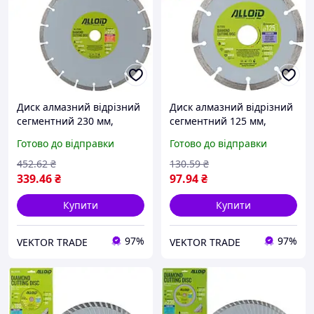
Диск алмазний відрізний
Диск алмазний відрізний
сегментний 230 мм,
сегментний 125 мм,
ALLOID
ALLOID
Готово до відправки
Готово до відправки
452
.62
₴
130
.59
₴
339
.46
₴
97
.94
₴
Купити
Купити
97%
97%
VEKTOR TRADE
VEKTOR TRADE