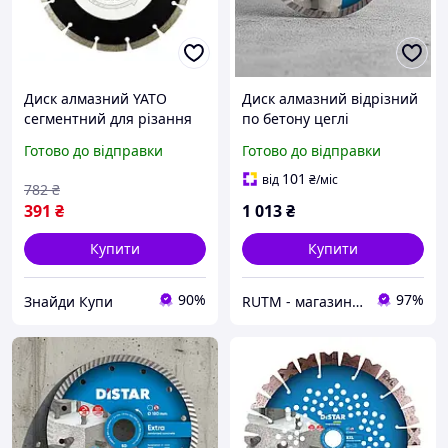
Диск алмазний YATO
Диск алмазний відрізний
сегментний для різання
по бетону цеглі
бетону каменю 180 мм
армованому бетону Turbo
Готово до відправки
Готово до відправки
висота 8 мм товщина 2 5
Extra 150×2,2×22,23 Distar
мм
101
від
₴
/міс
782
₴
391
₴
1 013
₴
Купити
Купити
90%
97%
Знайди Купи
RUTM - магазин якісних інструментів та обладнання