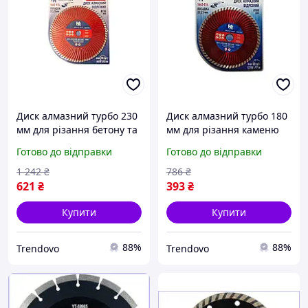
Диск алмазний турбо 230
Диск алмазний турбо 180
мм для різання бетону та
мм для різання каменю
каменю з посадковим
та бетону з посадковим
Готово до відправки
Готово до відправки
діаметром 22 2 мм
діаметром 22,2 мм
1 242
₴
786
₴
621
₴
393
₴
Купити
Купити
88%
88%
Trendovo
Trendovo