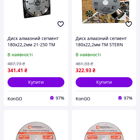
Диск алмазний сегмент
Диск алмазний сегмент
180х22,2мм 21-250 ТМ
180х22,2мм ТМ STERN
ORION "Kg"
"Kg"
В наявності
В наявності
487
.73
₴
461
.33
₴
341
.41
₴
322
.93
₴
Купити
Купити
97%
97%
KonGO
KonGO