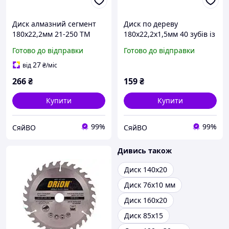
Диск алмазний сегмент
Диск по дереву
180х22,2мм 21-250 ТМ
180х22,2х1,5мм 40 зубів із
ORION
напайками CT-3043 ТМ
Готово до відправки
Готово до відправки
INTERTOOL
27
від
₴
/міс
266
₴
159
₴
Купити
Купити
99%
99%
СяйВО
СяйВО
Дивись також
Диск 140х20
Диск 76х10 мм
Диск 160х20
Диск 85х15