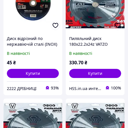
Диск відрізний по
Пиляльний диск
нержавіючій сталі (INOX)
180х22.2х24z VATZO
180х1.6х22.2 мм (5 шт. в
standard К1.4/2.1 (шт.)
В наявності
В наявності
пач, ціна за шт) APRO
45
₴
330
.70
₴
Купити
Купити
93%
100%
2222 ДРІБНИЦІ
HSS.in.ua интернет магазин деревообрабатывающего инструмента