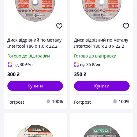
Диск відрізний по металу
Диск відрізний по металу
Intertool 180 х 1.6 х 22.2
Intertool 180 х 2.0 х 22.2
мм (CT-4013) (10 шт.)
мм (CT-4014) (10 шт.)
Готово до відправки
Готово до відправки
30
35
від
₴
/міс
від
₴
/міс
300
₴
350
₴
Купити
Купити
100%
100%
Fortpost
Fortpost