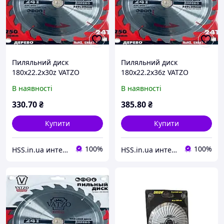
Пиляльний диск
Пиляльний диск
180х22.2х30z VATZO
180х22.2х36z VATZO
standard К1.4/2.1 (шт.)
standard К1.4/2.1 (шт.)
В наявності
В наявності
330
.70
₴
385
.80
₴
Купити
Купити
100%
100%
HSS.in.ua интернет магазин деревообрабатывающего инструмента
HSS.in.ua интернет магазин деревообрабатывающего инструмента