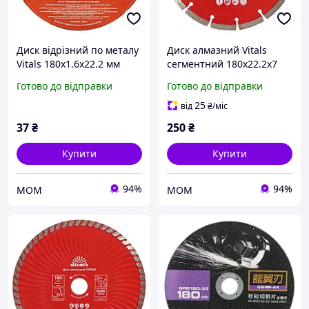
Диск відрізний по металу
Диск алмазний Vitals
Vitals 180х1.6х22.2 мм
сегментний 180х22.2х7
148601
мм 168122
Готово до відправки
Готово до відправки
25
від
₴
/міс
37
₴
250
₴
Купити
Купити
94%
94%
МОМ
МОМ