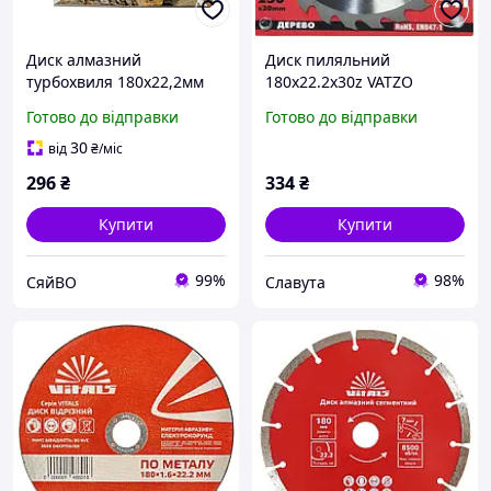
Диск алмазний
Диск пиляльний
турбохвиля 180х22,2мм
180х22.2х30z VATZO
ТМ STERN
TOOLS для дерева з
Готово до відправки
Готово до відправки
твердосплавними
напайками
30
від
₴
/міс
296
₴
334
₴
Купити
Купити
99%
98%
СяйВО
Славута