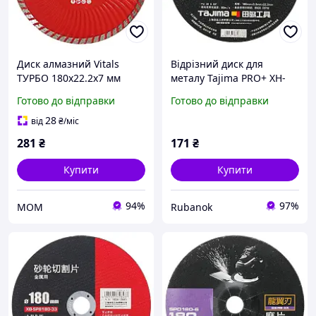
Диск алмазний Vitals
Відрізний диск для
ТУРБО 180х22.2х7 мм
металу Tajima PRO+ XH-
168125
SPB, 180 х 3,3 х 22,2 мм
Готово до відправки
Готово до відправки
28
від
₴
/міс
281
₴
171
₴
Купити
Купити
94%
97%
МОМ
Rubanok