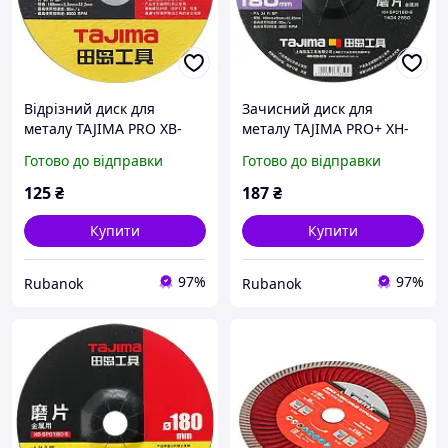
Відрізний диск для
Зачисний диск для
металу TAJIMA PRO XB-
металу TAJIMA PRO+ XH-
SPB 180 х 3,3 х 22,2 мм
SPO 180 х 6 х 22,2 мм
Готово до відправки
Готово до відправки
125
₴
187
₴
Купити
Купити
97%
97%
Rubanok
Rubanok