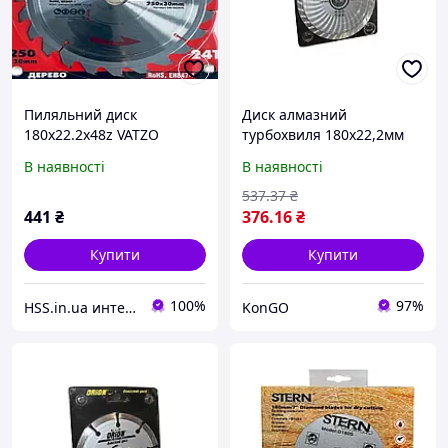
Пиляльний диск
Диск алмазний
180х22.2х48z VATZO
турбохвиля 180х22,2мм
standard К1.4/2.1 (шт.)
21-251 ТМ ORION "Kg"
В наявності
В наявності
537
.37
₴
441
₴
376
.16
₴
Купити
Купити
100%
97%
HSS.in.ua интернет магазин деревообрабатывающего инструмента
KonGO