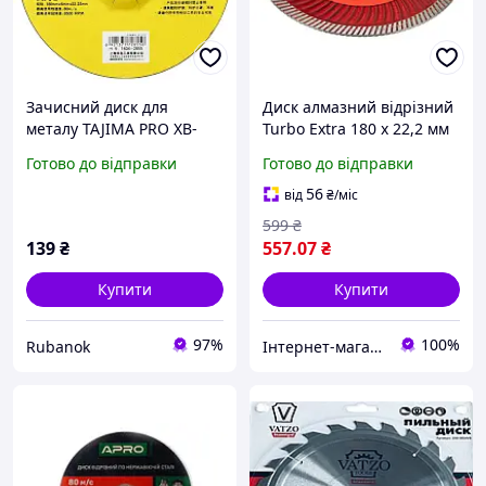
Зачисний диск для
Диск алмазний відрізний
металу TAJIMA PRO XB-
Turbo Extra 180 х 22,2 мм
SPO 180 х 6 х 22,2 мм
сухе різання MTX 731969
Готово до відправки
Готово до відправки
56
від
₴
/міс
599
₴
139
₴
557
.07
₴
Купити
Купити
97%
100%
Rubanok
Інтернет-магазин інструментів "R-Tools"