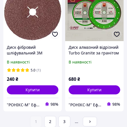
Диск фібровий
Диск алмазний відрізний
шліфувальний 3M
Turbo Granite за гранітом
Cubitron II 982C 180х22.2
180х2.6х10х22.2
В наявності
В наявності
Р36
5.0
(1)
240
₴
680
₴
Купити
Купити
98%
98%
"РОНІКС-М" Ефективні рішення в обробці поверхні
"РОНІКС-М" Ефективні рішення в обробці поверхні
1
2
3
...