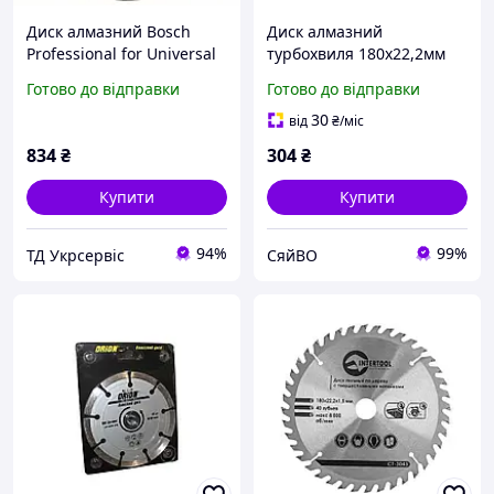
Диск алмазний Bosch
Диск алмазний
Professional for Universal
турбохвиля 180х22,2мм
Turbo для КШМ (180х22,2
21-251 ТМ ORION
Готово до відправки
Готово до відправки
мм)
30
від
₴
/міс
834
₴
304
₴
Купити
Купити
94%
99%
ТД Укрсервіс
СяйВО