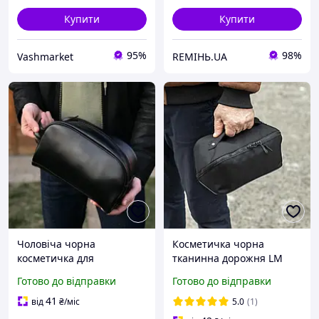
Купити
Купити
95%
98%
Vashmarket
REMIНЬ.UA
Чоловіча чорна
Косметичка чорна
косметичка для
тканинна дорожня LM
подорожей несесер-
Black несесер Унісекс
Готово до відправки
Готово до відправки
органайзер ERNIE з
екошкіри Унісекс
41
від
₴
/міс
5.0
(1)