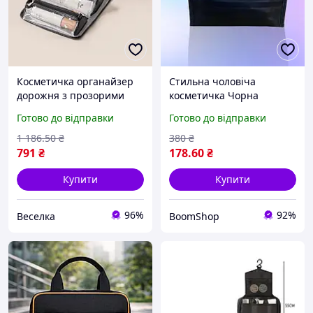
Косметичка органайзер
Стильна чоловіча
дорожня з прозорими
косметичка Чорна
секціями зі штучної
26×17×8 см, компактна
Готово до відправки
Готово до відправки
шкіри чорна для жінок
дорожня сумка-
FLAME
органайзер для
1 186
.50
₴
380
₴
аксесуарів і предметів
791
₴
178
.60
₴
особистої гігієни qwr
Купити
Купити
96%
92%
Веселка
BoomShop