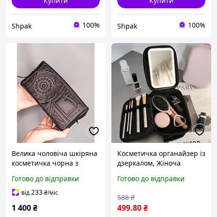
Купити
Купити
100%
100%
Shpak
Shpak
Велика чоловіча шкіряна
Косметичка органайзер із
косметичка чорна з
дзеркалом, Жіноча
тисненням Плин Часу
косметичка чорна,
Готово до відправки
Готово до відправки
Дорожня косметичка
233
від
₴
/міс
588
₴
1 400
₴
499
.80
₴