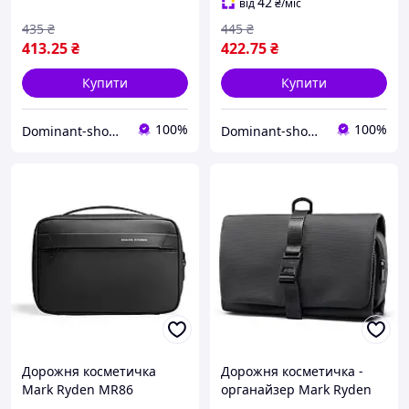
42
від
₴
/міс
435
₴
445
₴
413
.25
₴
422
.75
₴
Купити
Купити
100%
100%
Dominant-shop.com.ua
Dominant-shop.com.ua
Дорожня косметичка
Дорожня косметичка -
Mark Ryden MR86
органайзер Mark Ryden
розкладна з поділом на
MR59 розкладна з