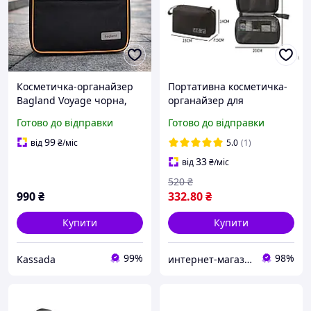
Косметичка-органайзер
Портативна косметичка-
Bagland Voyage чорна,
органайзер для
дорожня косметичка
подорожей NaFu, містка
Готово до відправки
Готово до відправки
сумка для зберігання
речей, унісекс Чорний
99
від
₴
/міс
5.0
(1)
(М1210371)
33
від
₴
/міс
520
₴
990
₴
332
.80
₴
Купити
Купити
99%
98%
Kassada
интернет-магазин "PRINTWOOD"