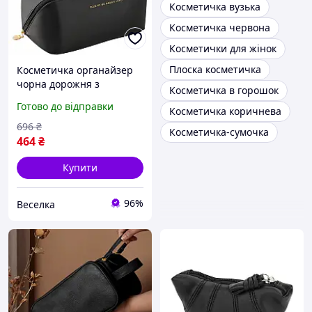
Косметичка вузька
Косметичка червона
Косметички для жінок
Плоска косметичка
Косметичка органайзер
чорна дорожня з
Косметичка в горошок
відділеннями для
Готово до відправки
Косметичка коричнева
косметики та аксесуарів
для жінок FLAME
696
₴
Косметичка-сумочка
464
₴
Купити
96%
Веселка