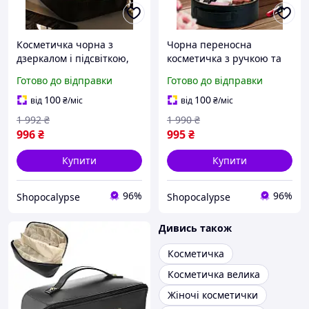
Косметичка чорна з
Чорна переносна
дзеркалом і підсвіткою,
косметичка з ручкою та
дорожній органайзер
безліччю відділень,
Готово до відправки
Готово до відправки
сумка для прикрас і
органайзер для
косметики
подорожей
100
100
від
₴
/міс
від
₴
/міс
1 992
₴
1 990
₴
996
₴
995
₴
Купити
Купити
96%
96%
Shopocalypse
Shopocalypse
Дивись також
Косметичка
Косметичка велика
Жіночі косметички