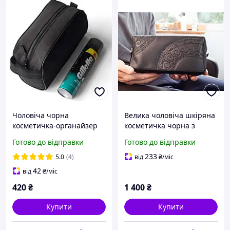
Чоловіча чорна
Велика чоловіча шкіряна
косметичка-органайзер
косметичка чорна з
для подорожей ERNIE з
тисненням Чумацький
Готово до відправки
Готово до відправки
тканини Несесер
Шлях
233
5.0
(4)
від
₴
/міс
42
від
₴
/міс
420
₴
1 400
₴
Купити
Купити