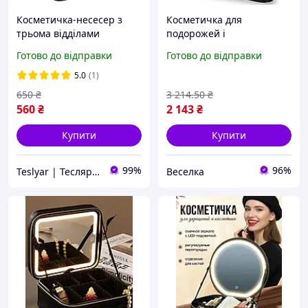
Косметичка-несесер з
Косметичка для
трьома відділами
подорожей і
дорожня Екошкіра
повсякденного
Готово до відправки
Готово до відправки
27х14х10 см Чорна
використання чорна з
органайзером для
5.0
(1)
косметики та гігієнічних
650
₴
3 214
.50
₴
засобів FLAME
560
₴
2 143
₴
Купити
Купити
99%
96%
Teslyar | Тесляр | Все для дому | Подарунки | Гурт
Веселка