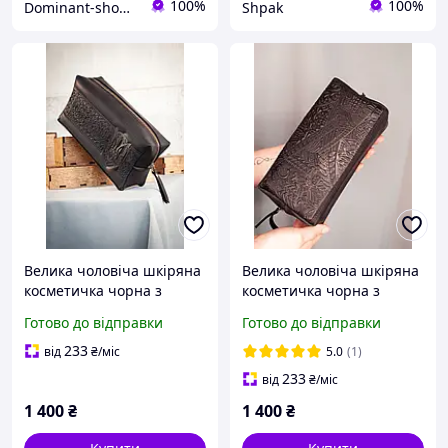
100%
100%
Dominant-shop.com.ua
Shpak
Велика чоловіча шкіряна
Велика чоловіча шкіряна
косметичка чорна з
косметичка чорна з
тисненням Герб України
тисненням Карпати
Готово до відправки
Готово до відправки
Тризуб
233
від
₴
/міс
5.0
(1)
233
від
₴
/міс
1 400
₴
1 400
₴