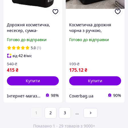
Дорожня косметичка,
Косметичка дорожня
несесер, сумка-
чорна з ручкою,
органайзер для
органайзером та
Готово до відправки
Готово до відправки
косметики, чорна (код:
внутрішньою кишенею
IBH021B)
на блискавці
5.0
(1)
42
від
₴
/міс
540
₴
199
₴
415
₴
175
.12
₴
Купити
Купити
98%
90%
Інтернет-магазин "BaFY"
Coverbag.ua
1
2
3
...
Показано 1 - 29 товарів з 9000+