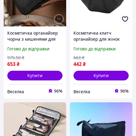
Косметичка органайзер
Косметичка клатч
чорна з кишенями для
органайзер для жінок
пензлів і аксесуарів для
чорна зі штучної шкіри
Готово до відправки
Готово до відправки
зберігання косметики
компактна повсякденна
FLAME
елегантна FLAME
979
.50
₴
663
₴
653
₴
442
₴
Купити
Купити
96%
96%
Веселка
Веселка