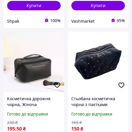
Купити
Купити
100%
95%
Shpak
Vashmarket
Косметичка дорожня
Стьобана косметичка
чорна, Жіноча
чорна з паєтками
косметичка, Косметичка-
Готово до відправки
Готово до відправки
оргвнайзер
230
₴
165
₴
195
.50
₴
150
₴