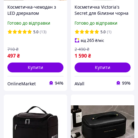
Косметичка-чемодан з
Косметичка Victoria's
LED дзеркалом
Secret для білизни чорна
(26х23х11см), Чорна /
Готово до відправки
Готово до відправки
Портативна косметичка
жіноча / Органайзер для
5.0
(13)
5.0
(1)
косметики
265
від
₴
/міс
710
₴
2 490
₴
497
₴
1 590
₴
Купити
Купити
94%
99%
OnlineMarket
AVall