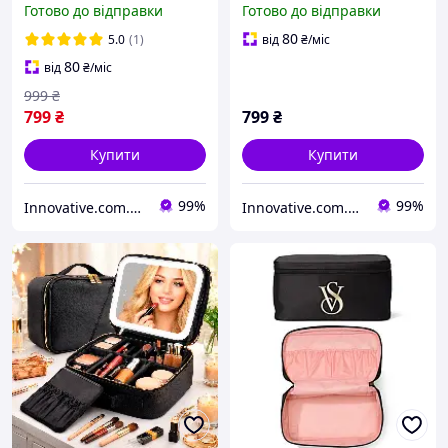
Готово до відправки
Готово до відправки
сухе та вологе (Чорний)
прихованим гачком
(Чорний)
80
5.0
(1)
від
₴
/міс
80
від
₴
/міс
999
₴
799
₴
799
₴
Купити
Купити
99%
99%
Innovative.com.ua - Інтернет-магазин
Innovative.com.ua - Інтернет-магазин