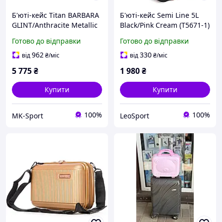
Б'юті-кейс Titan BARBARA
Б'юті-кейс Semi Line 5L
GLINT/Anthracite Metallic
Black/Pink Cream (T5671-1)
Ti845702-04 MK official
Готово до відправки
Готово до відправки
962
330
від
₴
/міс
від
₴
/міс
5 775
₴
1 980
₴
Купити
Купити
100%
100%
MK-Sport
LeoSport