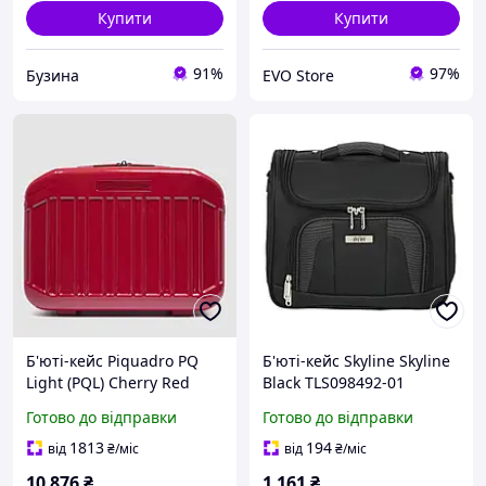
Купити
Купити
91%
97%
Бузина
EVO Store
Б'юті-кейс Piquadro PQ
Б'юті-кейс Skyline Skyline
Light (PQL) Cherry Red
Black TLS098492-01
BY6703PQL_R2
Готово до відправки
Готово до відправки
1813
194
від
₴
/міс
від
₴
/міс
10 876
₴
1 161
₴