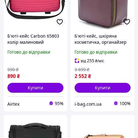
Б'юті-кейс Carbon 65803
Б'юті-кейс, шкіряна
колір малиновий
косметичка, органайзер
для косметики TARWA GX-
Готово до відправки
Готово до відправки
1001-4lx
255
від
₴
/міс
990
₴
3 699
₴
890
₴
2 552
₴
Купити
Купити
95%
100%
Airtex
i-bag.com.ua