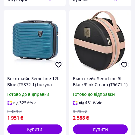
Бьюті-кейс Semi Line 12L
Бьюті-кейс Semi Line 5L
Blue (T5872-1) buzyna
Black/Pink Cream (T5671-1)
buzyna
Готово до відправки
Готово до відправки
325
431
від
₴
/міс
від
₴
/міс
2 439
₴
3 235
₴
1 951
₴
2 588
₴
Купити
Купити