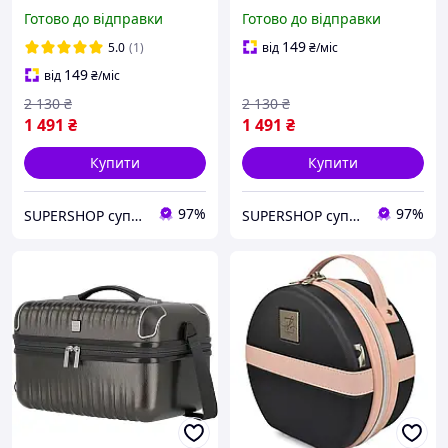
перукаря (бабочки)
перукаря (сріблястий)
Готово до відправки
Готово до відправки
149
5.0
(1)
від
₴
/міс
149
від
₴
/міс
2 130
₴
2 130
₴
1 491
₴
1 491
₴
Купити
Купити
97%
97%
SUPERSHOP супер ціни, супер вибір, супер покупки!
SUPERSHOP супер ціни, супер вибір, супер покупки!