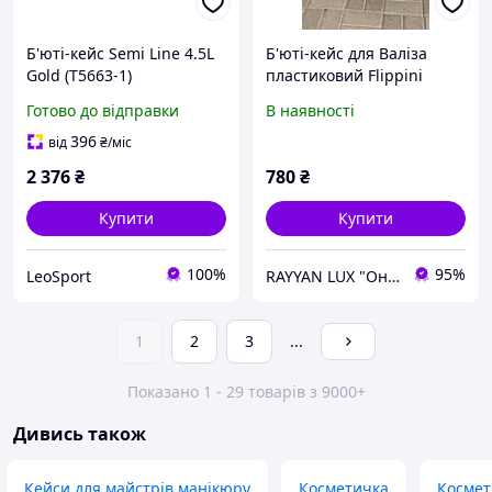
Б'юті-кейс Semi Line 4.5L
Б'юті-кейс для Валіза
Gold (T5663-1)
пластиковий Flippini
ручна поклажа
Готово до відправки
В наявності
396
від
₴
/міс
2 376
₴
780
₴
Купити
Купити
100%
95%
LeoSport
RAYYAN LUX "Онлайн Магазин"
1
2
3
...
Показано 1 - 29 товарів з 9000+
Дивись також
Кейси для майстрів манікюру
Косметичка
Космет