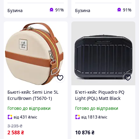
91%
91%
Бузина
Бузина
Бьюті-кейс Semi Line 5L
Б'юті-кейс Piquadro PQ
Ecru/Brown (T5670-1)
Light (PQL) Matt Black
buzyna
BY6703PQL_NO
Готово до відправки
Готово до відправки
431
1813
від
₴
/міс
від
₴
/міс
3 235
₴
2 588
₴
10 876
₴