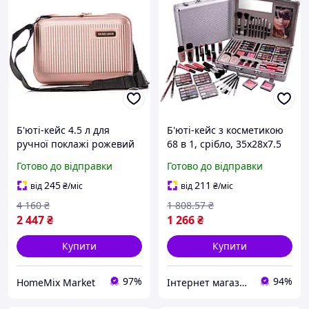
Б'юті-кейс 4.5 л для
Б'юті-кейс з косметикою
ручної поклажі рожевий
68 в 1, срібло, 35х28х7.5
Semi Line HM-9642
см
Готово до відправки
Готово до відправки
245
211
від
₴
/міс
від
₴
/міс
4 160
₴
1 808
.57
₴
2 447
₴
1 266
₴
Купити
Купити
97%
94%
HomeMix Market
Інтернет магазин Сенс