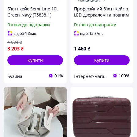
Б'юті-кейс Semi Line 10L
Професійний б'юті-кейс з
Green-Navy (T5838-1)
LED-дзеркалом та повним
buzyna
набором аксесуарів
Готово до відправки
Готово до відправки
534
243
від
₴
/міс
від
₴
/міс
4 004
₴
3 203
₴
1 460
₴
Купити
Купити
91%
100%
Бузина
Інтернет-магазин "Laky"