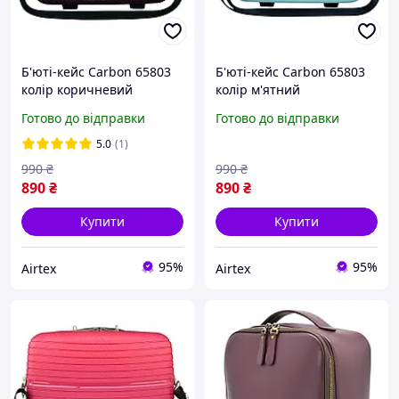
Б'юті-кейс Carbon 65803
Б'юті-кейс Carbon 65803
колір коричневий
колір м'ятний
Готово до відправки
Готово до відправки
5.0
(1)
990
₴
990
₴
890
₴
890
₴
Купити
Купити
95%
95%
Airtex
Airtex