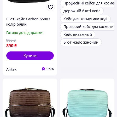
Професійні кейси для космет
Дорожній б'юті кейс
Кейс для косметики коді
Б'юті-кейс Carbon 65803
колір білий
Прозорий кейс для косметик
Готово до відправки
Кейс визажный
990
₴
Б'юті-кейс жіночий
890
₴
Купити
95%
Airtex