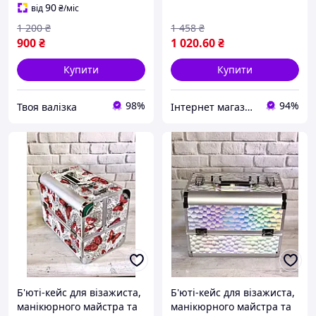
90
від
₴
/міс
1 200
₴
1 458
₴
900
₴
1 020
.60
₴
Купити
Купити
98%
94%
Твоя валізка
Інтернет магазин Сенс
Б'юті-кейс для візажиста,
Б'юті-кейс для візажиста,
манікюрного майстра та
манікюрного майстра та