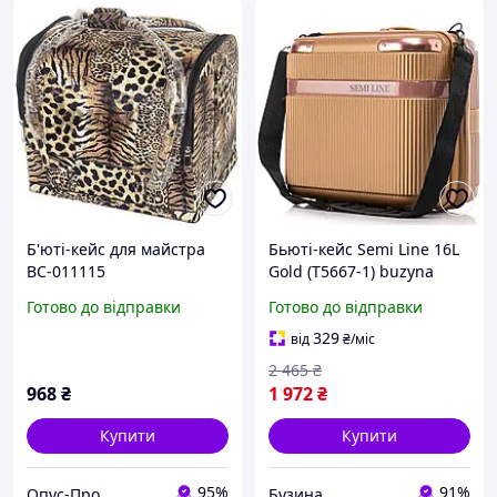
Б'юті-кейс для майстра
Бьюті-кейс Semi Line 16L
BC-011115
Gold (T5667-1) buzyna
Готово до відправки
Готово до відправки
329
від
₴
/міс
2 465
₴
968
₴
1 972
₴
Купити
Купити
95%
91%
Опус-Про
Бузина