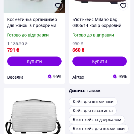
Косметичка органайзер
Б'юті-кейс Milano bag
для жінок із прозорими
0306/14 колір бордовий
секціями для зберігання
розмір великий L
Готово до відправки
Готово до відправки
косметики дорожній б'юті
кейс FLAME
1 186
.50
₴
950
₴
791
₴
660
₴
Купити
Купити
95%
95%
Веселка
Airtex
Дивись також
Кейс для косметики
Кейс для візажиста
Б'юті кейс із дзеркалом
Б'юті кейс для косметики