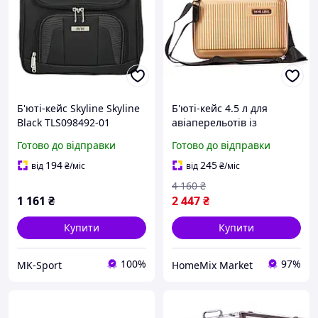
Б'юті-кейс Skyline Skyline
Б'юті-кейс 4.5 л для
Black TLS098492-01
авіаперельотів із
перегородкою золотий
Готово до відправки
Готово до відправки
Semi Line HM-9641
194
245
від
₴
/міс
від
₴
/міс
4 160
₴
1 161
₴
2 447
₴
Купити
Купити
100%
97%
MK-Sport
HomeMix Market