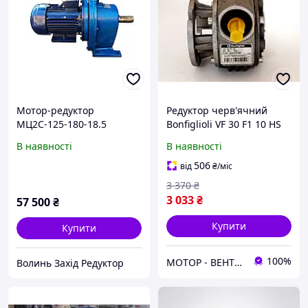
Мотор-редуктор
Редуктор черв'ячний
МЦ2С-125-180-18.5
Bonfiglioli VF 30 F1 10 HS
АИР160М2 циліндричний
B3 RB
В наявності
В наявності
співвісний
506
від
₴
/міс
3 370
₴
3 033
₴
57 500
₴
Купити
Купити
100%
МОТОР - ВЕНТИЛЯТОР
Волинь Захід Редуктор