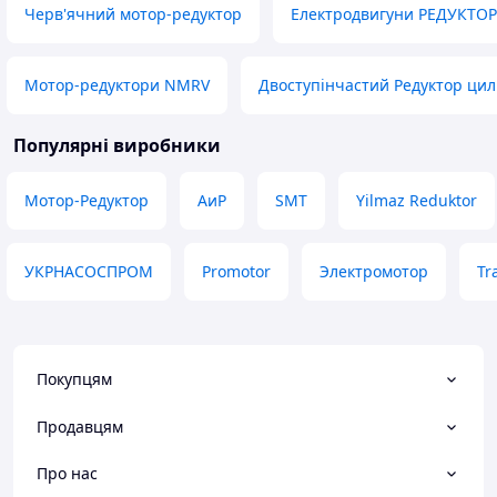
Недоліки
Черв'ячний мотор-редуктор
Електродвигуни РЕДУКТО
Недоліків за рік 
виявлено.
Мотор-редуктори NMRV
Двоступінчастий Редуктор ци
Популярні виробники
Мотор-Редуктор
АиР
SMT
Yilmaz Reduktor
УКРНАСОСПРОМ
Promotor
Электромотор
Tr
Покупцям
Продавцям
Про нас