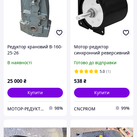
Редуктор крановий В-160-
Мотор-редуктор
25-26
синхронний реверсивний
60KTYZ-8-14W-30R (220 В,
В наявності
Готово до відправки
14 Вт, 30 об/хв)
5.0
(1)
25 000
₴
538
₴
Купити
Купити
98%
99%
МОТОР-РЕДУКТОР-ПРОМ-КР- м.Кривий Ріг (Електродвигуни, редуктори, мотор-редуктори, запчастини)
CNCPROM