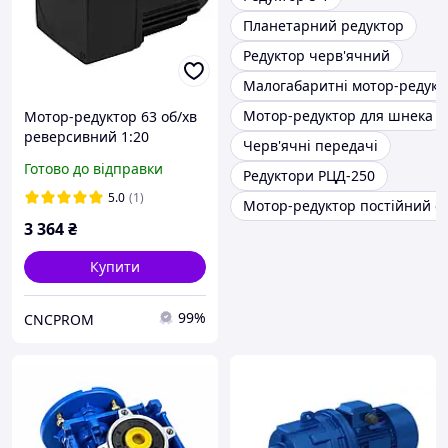
Планетарний редуктор
Редуктор черв'ячний
Малогабаритні мотор-редукт
Мотор-редуктор для шнека
Мотор-редуктор 63 об/хв
реверсивний 1:20
Черв'ячні передачі
4RK25RGN-C і 4GN-20-K з
Готово до відправки
Редуктори РЦД-250
регульованою швидкістю,
асинхронний двигун
5.0
(1)
Мотор-редуктор постійний с
3 364
₴
Купити
99%
CNCPROM