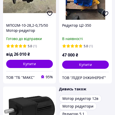
МПО2М-10-28,2-0,75/50
Редуктор Ц2-350
Мотор-редуктор
двоступінчастий
Готово до відправки
В наявності
МПО2М-10-28,2-0,75/50
планетарний
5.0
(1)
5.0
(1)
від
26 010
₴
47 000
₴
Купити
Купити
95%
ТОВ "ТБ "МАКС"
ТОВ "ЛІДЕР ІНЖИНІРІНГ"
Дивись також
Мотор редуктор 12в
Мотор редуктори
Редуктор 5 1