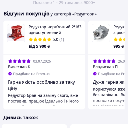
Показано 1 - 29 товарів з 9000+
Відгуки покупців
у категорії «Редуктори»
Редуктор черв'ячний 2Ч63
Редукт
одноступеневий
зіркою
5.0
(1)
від
5 900
₴
995
₴
03.07.2026
26.06
Вячеслав К.
Владислав П.
Придбано на Prom.ua
Придбано на Pro
Гарна якість особливо за таку
Дуже гарна якіс
ціну
Користуюся вже р
без нарікань. Ви
Редуктор брав на заміну свого, вже
прополки і окучу
поставив, працює ідеально і нічого
все відправив шви
не прийшлось переробляти.
Замовляйте радж
Переваги
Дивись також
Переваги
Якість
Ціна якість викон