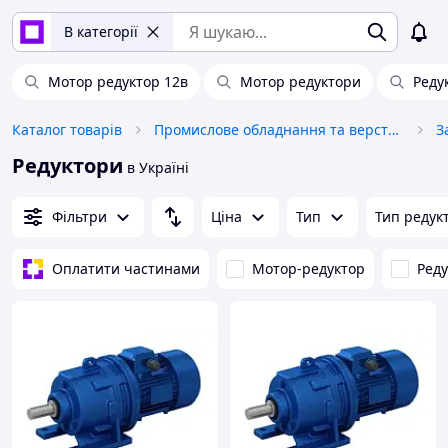
В категорії
Мотор редуктор 12в
Мотор редуктори
Реду
Каталог товарів
Промислове обладнання та верстати
Редуктори
в Україні
Фільтри
Ціна
Тип
Тип редук
Оплатити частинами
Мотор-редуктор
Реду