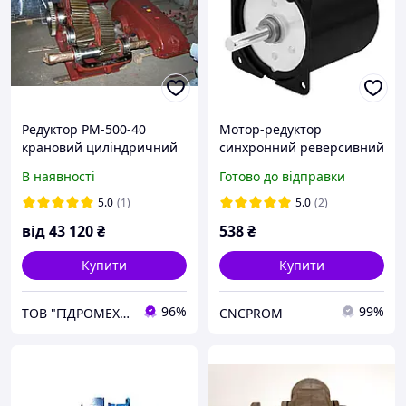
Редуктор РМ-500-40
Мотор-редуктор
крановий циліндричний
синхронний реверсивний
двоступінчатий
60KTYZ-8-14W-15R (220 В,
В наявності
Готово до відправки
14 Вт, 15 об/хв, 1 Нм)
5.0
(1)
5.0
(2)
від
43 120
₴
538
₴
Купити
Купити
96%
99%
ТОВ "ГІДРОМЕХАНІКА"
CNCPROM