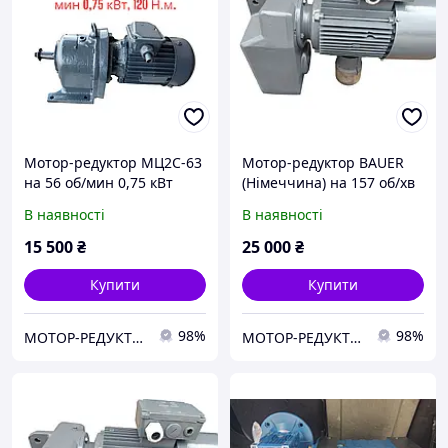
Мотор-редуктор МЦ2С-63
Мотор-редуктор BAUER
на 56 об/мин 0,75 кВт
(Німеччина) на 157 об/хв
4АМ71В4, 120 Н.м.
3 кВт з гальмом! гарантія!
В наявності
В наявності
15 500
₴
25 000
₴
Купити
Купити
98%
98%
МОТОР-РЕДУКТОР-ПРОМ-КР- м.Кривий Ріг (Електродвигуни, редуктори, мотор-редуктори, запчастини)
МОТОР-РЕДУКТОР-ПРОМ-КР- м.Кривий Ріг (Електродвигуни, редуктори, мотор-редуктори, запчастини)