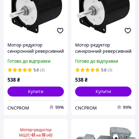
Мотор-редуктор
Мотор-редуктор
синхронний реверсивний
синхронний реверсивний
60KTYZ-8-14W-1R (220 В,
60KTYZ-8-14W-2.5R (220 В,
Готово до відправки
Готово до відправки
14 Вт, 1 об/хв, 6 Нм)
14 Вт, 2.5 об/хв)
5.0
(3)
5.0
(3)
538
₴
538
₴
Купити
Купити
99%
99%
CNCPROM
CNCPROM