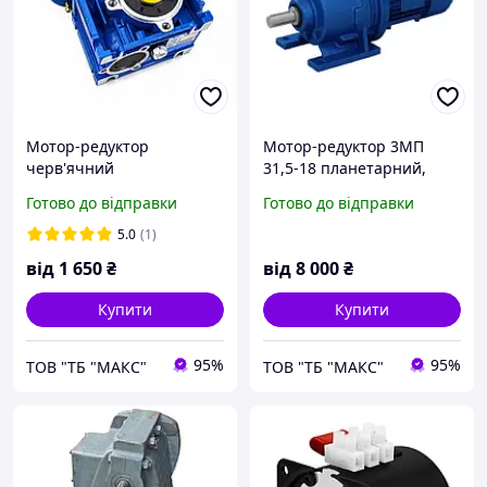
Мотор-редуктор
Мотор-редуктор 3МП
черв'ячний
31,5-18 планетарний,
одноступеневий NMRV
редуктор 4МП 31,5-18
Готово до відправки
Готово до відправки
040
планетарний
5.0
(1)
від
1 650
₴
від
8 000
₴
Купити
Купити
95%
95%
ТОВ "ТБ "МАКС"
ТОВ "ТБ "МАКС"