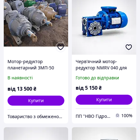
Мотор-редуктор
Черв'ячний мотор-
планетарний 3МП-50
редуктор NMRV 040 для
збирання, ремонт,
промислового
В наявності
Готово до відправки
розрахунки
обладнання
від
5 150
₴
від
13 500
₴
Купити
Купити
100%
ПП "НВО Гідромаш-1"
Товариство з обмеженою відповідальністю "НВР"