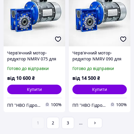
Черв'ячний мотор-
Черв'ячний мотор-
редуктор NMRV 075 для
редуктор NMRV 090 для
промислового
промислового
Готово до відправки
Готово до відправки
обладнання
обладнання
від
10 600
₴
від
14 500
₴
Купити
Купити
100%
100%
ПП "НВО Гідромаш-1"
ПП "НВО Гідромаш-1"
1
2
3
...