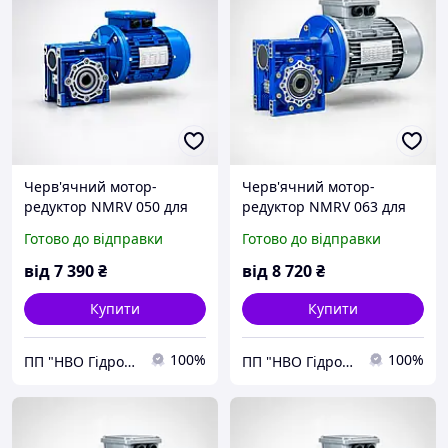
Черв'ячний мотор-
Черв'ячний мотор-
редуктор NMRV 050 для
редуктор NMRV 063 для
промислового
промислового
Готово до відправки
Готово до відправки
обладнання
обладнання
від
7 390
₴
від
8 720
₴
Купити
Купити
100%
100%
ПП "НВО Гідромаш-1"
ПП "НВО Гідромаш-1"