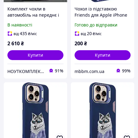
Комплект чохли в
Чохол із підставкою
автомобіль на переднє і
Friends для Apple iPhone
заднє сидіння
15 (6.1") | з оригінальною
В наявності
Готово до відправки
універсальні, авточохли
вишивкою Blue Wolf
на 3 шт, колір чорно-
435
20
від
₴
/міс
від
₴
/міс
синій
2 610
₴
200
₴
Купити
Купити
91%
99%
НОУТКОМПЛЕКТ - гаджети та аксесуари
mbbm.com.ua