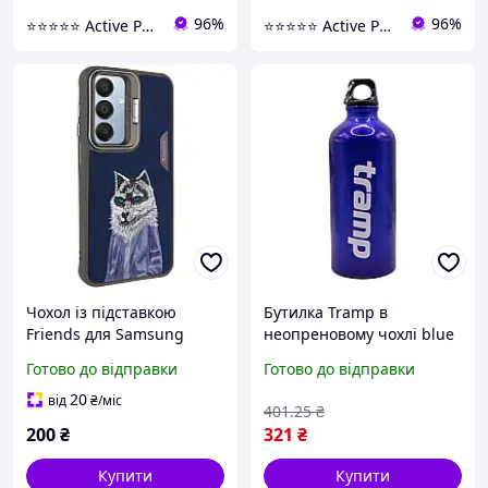
96%
96%
⭐️⭐️⭐️⭐️⭐️ Active Point
⭐️⭐️⭐️⭐️⭐️ Active Point
Чохол із підставкою
Бутилка Tramp в
Friends для Samsung
неопреновому чохлі blue
Galaxy A16 5G | з
0,6л TRC-033, алюміній,
Готово до відправки
Готово до відправки
оригінальною вишивкою
легка, для активного
Blue Wolf
відпочинку, синій колір
20
від
₴
/міс
401
.25
₴
200
₴
321
₴
Купити
Купити