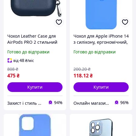
Чохол Leather Case для
Чохол для Apple iPhone 14
AirPods PRO 2 стильний
з силікону, ергономічний,
захисний аксесуар у
захист камери та
Готово до відправки
Готово до відправки
кольорі Midnight Blue
приємний на дотик в
кольорі Surf Blue
48
від
₴
/міс
808
₴
200
.20
₴
475
₴
118
.12
₴
Купити
Купити
94%
96%
Захист і стиль — в одному магазині
Онлайн магазин - Кексік🧁