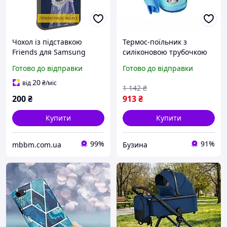
Чохол із підставкою
Термос-поїльник з
Friends для Samsung
силіконовою трубочкою
Galaxy A06 | з
MGZ-0318(Blue) чашкою,
Готово до відправки
Готово до відправки
оригінальною вишивкою
в чохлі з ремінцем, 550
Blue Wolf
мл
20
від
₴
/міс
1 142
₴
200
₴
913
₴
Купити
Купити
99%
91%
mbbm.com.ua
Бузина