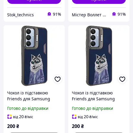
91%
91%
Stok_technics
Містер Воллет на Prom.ua
Чохол із підставкою
Чохол із підставкою
Friends для Samsung
Friends для Samsung
Galaxy A25 5G | з
Galaxy A55 | з
Готово до відправки
Готово до відправки
оригінальною вишивкою
оригінальною вишивкою
Blue Wolf
Blue Wolf
20
20
від
₴
/міс
від
₴
/міс
200
₴
200
₴