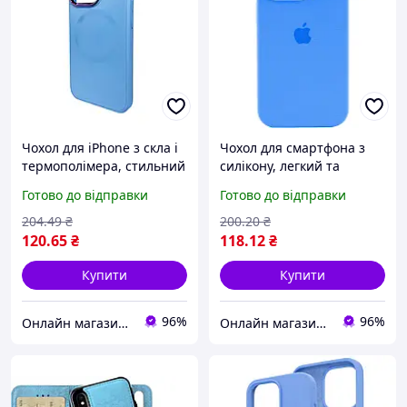
Чохол для iPhone з скла і
Чохол для смартфона з
термополімера, стильний
силікону, легкий та
дизайн в кольорі Sierra
ергономічний, захист
Готово до відправки
Готово до відправки
Blue, захист MagSafe та
камери, колір Surf Blue
камери
для Apple iPhone 15 Pro
204
.49
₴
200
.20
₴
120
.65
₴
118
.12
₴
Купити
Купити
96%
96%
Онлайн магазин - Кексік🧁
Онлайн магазин - Кексік🧁