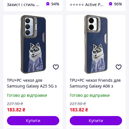
94%
96%
Захист і стиль — в одному магазині
⭐️⭐️⭐️⭐️⭐️ Active Point
TPU+PC чехол для
TPU+PC чехол Friends для
Samsung Galaxy A25 5G з
Samsung Galaxy A06 з
функцією підставки
функцією підставки
Готово до відправки
Готово до відправки
кольору Blue Wolf
кольору Blue Wolf
(910715)
(913573)
227
.50
₴
227
.50
₴
183
.82
₴
183
.82
₴
Купити
Купити