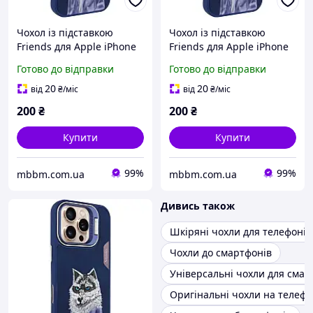
Чохол із підставкою
Чохол із підставкою
Friends для Apple iPhone
Friends для Apple iPhone
15 Pro (6.1") | з
15 Pro Max (6.7") | з
Готово до відправки
Готово до відправки
оригінальною вишивкою
оригінальною вишивкою
Blue Wolf
Blue Wolf
20
20
від
₴
/міс
від
₴
/міс
200
₴
200
₴
Купити
Купити
99%
99%
mbbm.com.ua
mbbm.com.ua
Дивись також
Шкіряні чохли для телефонів
Чохли до смартфонів
Універсальні чохли для смар
Оригінальні чохли на телеф