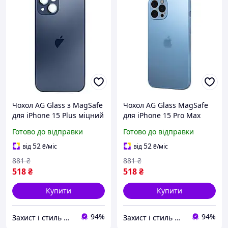
Чохол AG Glass з MagSafe
Чохол AG Glass MagSafe
для iPhone 15 Plus міцний
для iPhone 15 Pro Max
захисний аксесуар у
захисний аксесуар у
Готово до відправки
Готово до відправки
кольорі Titanium Blue
кольорі Sierra Blue
52
52
від
₴
/міс
від
₴
/міс
881
₴
881
₴
518
₴
518
₴
Купити
Купити
94%
94%
Захист і стиль — в одному магазині
Захист і стиль — в одному магазині