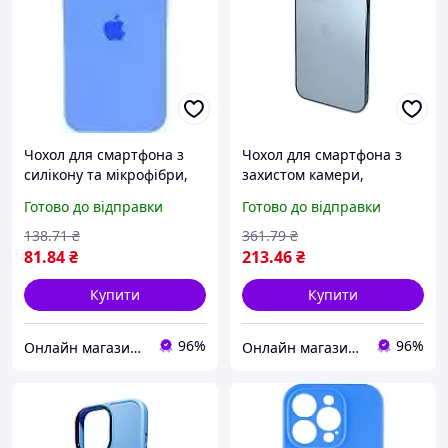
Чохол для смартфона з
Чохол для смартфона з
силікону та мікрофібри,
захистом камери,
надійний захист для
стильний дизайн Sierra
Готово до відправки
Готово до відправки
Apple iPhone 11 Pro, колір
Blue, підтримка MagSafe
Surf Blue
138
.71
₴
361
.79
₴
81
.84
₴
213
.46
₴
Купити
Купити
96%
96%
Онлайн магазин - Кексік🧁
Онлайн магазин - Кексік🧁