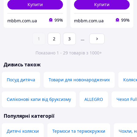
Купити
Купити
99%
99%
mbbm.com.ua
mbbm.com.ua
1
2
3
...
Показано 1 - 29 товарів з 1000+
Дивись також
Посуд дитяча
Товари для новонароджених
Коляск
Силіконові капи від бруксизму
ALLEGRO
Чехол Ful
Популярні категорії
Дитячі коляски
Термоси та термокружки
Чохли, н