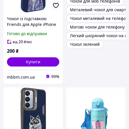
Чохли для моб телефонів
Металевий чохол для смарт
Чохол металевий на телефон
Чохол із підставкою
Friends для Apple iPhone
Матові чохли для телефону
16 Pro (6.3") | з
Готово до відправки
Легкий шкіряний чохол на с
оригінальною вишивкою
Blue Wolf
20
від
₴
/міс
Чохол зелений
200
₴
Купити
99%
mbbm.com.ua