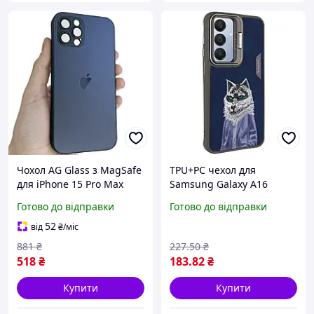
Чохол AG Glass з MagSafe
TPU+PC чехол для
для iPhone 15 Pro Max
Samsung Galaxy A16
захисний аксесуар у
4G/5G накладка з
Готово до відправки
Готово до відправки
кольорі Titanium Blue
підставкою кольору Blue
Wolf (910457)
52
від
₴
/міс
881
₴
227
.50
₴
518
₴
183
.82
₴
Купити
Купити