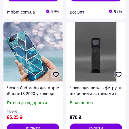
99%
97%
mbbm.com.ua
ВсеОпт
Чохол Cadorabo для Apple
Чохол для вина з фетру зі
iPhone13 2020 у кольорі
шкіряними вставками в
Blue Wave Marble No. 13 -
кольорі синій Краст
Готово до відправки
В наявності
силіконовий чохол ТПУ із
BlankNote BN-WC-1-navy-
мозаїчним малюнком
blue
155
₴
85
.25
₴
870
₴
Купити
Купити