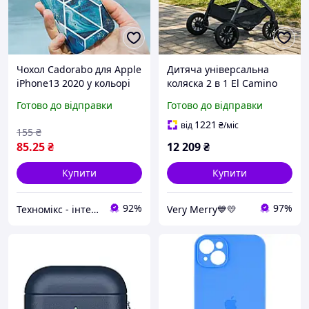
Чохол Cadorabo для Apple
Дитяча універсальна
iPhone13 2020 у кольорі
коляска 2 в 1 El Camino
Blue Wave Marble No. 13 -
Riviera (Ель Каміно
Готово до відправки
Готово до відправки
силіконовий чохол ТПУ із
Рівшєра) ME 1183 Iris Blue
мозаїчним малюнком
(синій колір)
1221
від
₴
/міс
155
₴
85
.25
₴
12 209
₴
Купити
Купити
92%
97%
Техномікс - інтернет - магазин якісної техніки, електроніки та інших товарів для дому та роботи
Very Merry💙💛