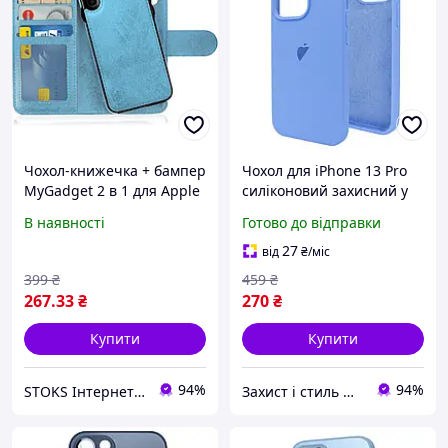
Чохол-книжечка + бампер
Чохол для iPhone 13 Pro
MyGadget 2 в 1 для Apple
силіконовий захисний у
iPhone X/XS, колір Light
кольорі Capri Blue для
В наявності
Готово до відправки
Blue
захисту від пошкоджень
27
від
₴
/міс
399
₴
459
₴
267
.33
₴
270
₴
Купити
Купити
94%
94%
STOKS Інтернет магазин стокового товару з Європи та США.
Захист і стиль — в одному магазині