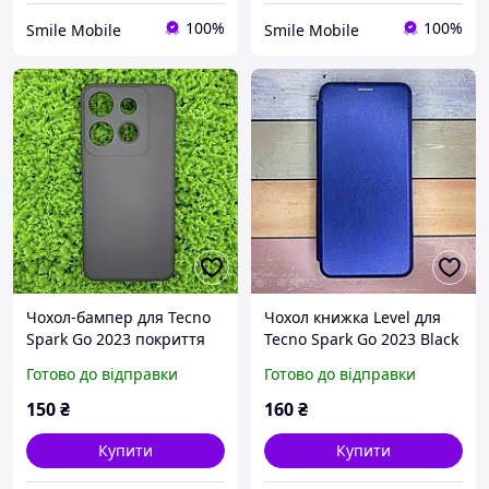
100%
100%
Smile Mobile
Smile Mobile
Чохол-бампер для Tecno
Чохол книжка Level для
Spark Go 2023 покриття
Tecno Spark Go 2023 Black
Soft Touch, мікрофібра,
З підставкою, на магніті.
Готово до відправки
Готово до відправки
чорний колір
Синій.премиум качество
150
₴
160
₴
Купити
Купити