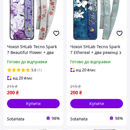
Чохол SHLab Tecno Spark
Чохол SHLab Tecno Spark
7 Beautiful Flower + два
7 Ethereal + два ремінці з
ремінці з карабіном
карабіном
Готово до відправки
Готово до відправки
20
5.0
(1)
від
₴
/міс
20
від
₴
/міс
215
₴
215
₴
200
₴
200
₴
Купити
Купити
98%
98%
SotaHata
SotaHata