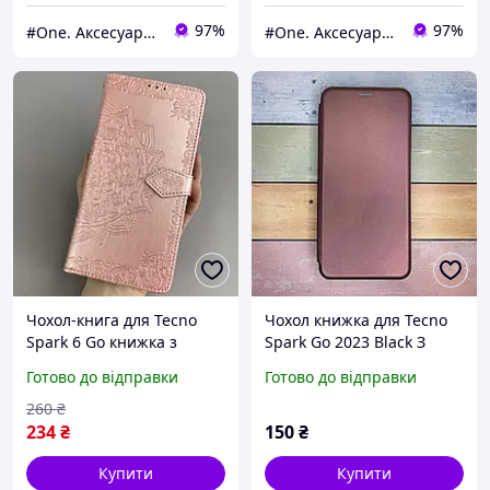
97%
97%
#One. Аксесуари до смартфонів
#One. Аксесуари до смартфонів
Чохол-книга для Tecno
Чохол книжка для Tecno
Spark 6 Go книжка з
Spark Go 2023 Black З
візитницею з візерунком
підставкою, на магніті
Готово до відправки
Готово до відправки
на телефон техно спарк 6
Level. Бордовий марсала
го рожева art
260
₴
234
₴
150
₴
Купити
Купити