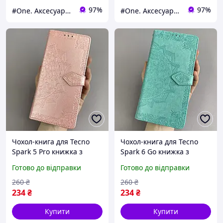
97%
97%
#One. Аксесуари до смартфонів
#One. Аксесуари до смартфонів
Чохол-книга для Tecno
Чохол-книга для Tecno
Spark 5 Pro книжка з
Spark 6 Go книжка з
візитницею з візерунком
візитницею з візерунком
Готово до відправки
Готово до відправки
на техно спарк 5 про
на телефон техно спарк 6
рожева art
го бірюзова art
260
₴
260
₴
234
₴
234
₴
Купити
Купити