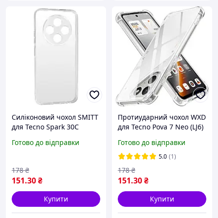
Силіконовий чохол SMITT
Протиударний чохол WXD
для Tecno Spark 30C
для Tecno Pova 7 Neo (LJ6)
(KL5n) / прозорий
/ прозорий
Готово до відправки
Готово до відправки
5.0
(1)
178
₴
178
₴
151
.30
₴
151
.30
₴
Купити
Купити