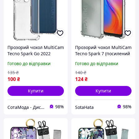
Прозорий чохол MultiCam
Прозорий чохол MultiCam
Tecno Spark Go 2022
Tecno Spark 7 (посилений
(посилений кутами)
кутами)
Готово до відправки
Готово до відправки
135
₴
140
₴
100
₴
124
₴
Купити
Купити
98%
98%
СотаМода - Дискаунтер аксесуарів
SotaHata