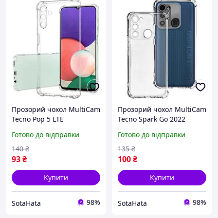
Прозорий чохол MultiCam
Прозорий чохол MultiCam
Tecno Pop 5 LTE
Tecno Spark Go 2022
(посилений кутами)
(посилений кутами)
Готово до відправки
Готово до відправки
140
₴
135
₴
93
₴
100
₴
Купити
Купити
98%
98%
SotaHata
SotaHata