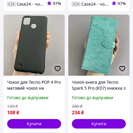
97%
97%
🇺🇦 Case24 - чохли та аксесуари для смартфонів та планшетів
🇺🇦 Case24 - чохли та аксесуари для смартфонів та планшетів
Чохол для Tecno POP 4 Pro
Чохол-книга для Tecno
матовий чохол на
Spark 5 Pro (KD7) книжка з
телефон техно поп 4 про
візитницею з візерунком
Готово до відправки
Готово до відправки
чорний tpb
на техно спарк 5 про
бірюзова art
120
₴
260
₴
108
₴
234
₴
Купити
Купити