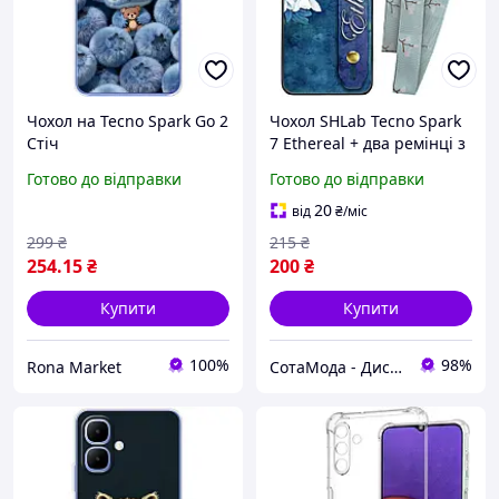
Чохол на Tecno Spark Go 2
Чохол SHLab Tecno Spark
Стіч
7 Ethereal + два ремінці з
карабіном
Готово до відправки
Готово до відправки
20
від
₴
/міс
299
₴
215
₴
254
.15
₴
200
₴
Купити
Купити
100%
98%
Rona Market
СотаМода - Дискаунтер аксесуарів