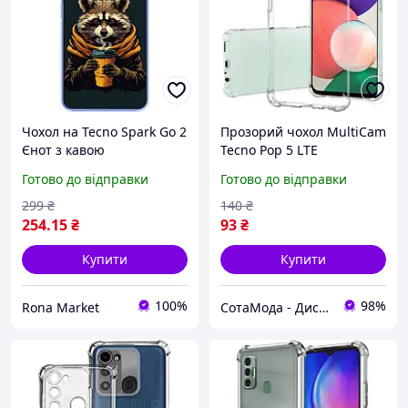
Чохол на Tecno Spark Go 2
Прозорий чохол MultiCam
Єнот з кавою
Tecno Pop 5 LTE
(посилений кутами)
Готово до відправки
Готово до відправки
299
₴
140
₴
254
.15
₴
93
₴
Купити
Купити
100%
98%
Rona Market
СотаМода - Дискаунтер аксесуарів