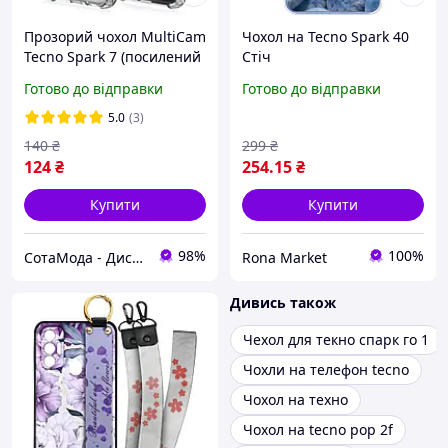
Прозорий чохол MultiCam
Чохол на Tecno Spark 40
Tecno Spark 7 (посилений
Стіч
кутами)
Готово до відправки
Готово до відправки
5.0
(3)
140
₴
299
₴
124
₴
254
.15
₴
Купити
Купити
98%
100%
СотаМода - Дискаунтер аксесуарів
Rona Market
Дивись також
Чехол для текно спарк го 1
Чохли на телефон tecno
Чохол на техно
Чохол на tecno pop 2f