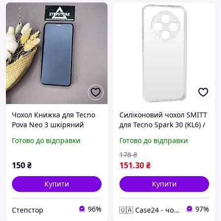
Чохол Книжка для Tecno
Силіконовий чохол SMITT
Pova Neo 3 шкіряний
для Tecno Spark 30 (KL6) /
магнітний з підставкою
прозорий
Готово до відправки
Готово до відправки
візитницею
протиударний
178
₴
150
₴
151
.30
₴
Купити
Купити
96%
97%
Степстор
🇺🇦 Case24 - чохли та аксесуари для смартфонів та планшетів