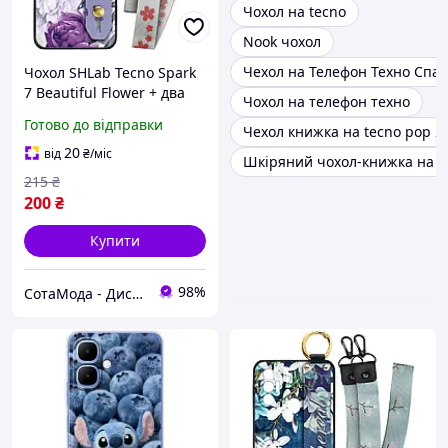
Чохол на tecno
Nook чохол
Чехол на Телефон Техно Спар
Чохол SHLab Tecno Spark
7 Beautiful Flower + два
Чохол на телефон техно
ремінці з карабіном
Готово до відправки
Чехол книжка на tecno pop 2f
20
від
₴
/міс
Шкіряний чохол-книжка на t
215
₴
200
₴
Купити
98%
СотаМода - Дискаунтер аксесуарів