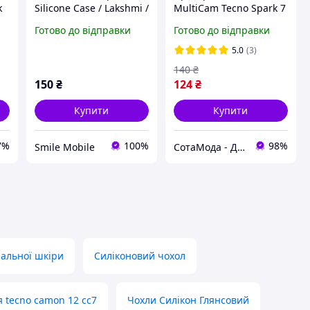
k
Silicone Case / Lakshmi /
MultiCam Tecno Spark 7
Протиударний Soft
(посилений кутами)
Готово до відправки
Готово до відправки
Touch, мікрофібра /
Темна пудра матовий
5.0
(3)
140
₴
150
₴
124
₴
Купити
Купити
7%
100%
98%
Smile Mobile
СотаМода - Дискаунтер аксесуарів
ральної шкіри
Силіконовий чохол
я tecno camon 12 cc7
Чохли Силікон Глянсовий