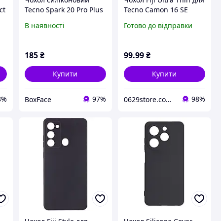
ct
Tecno Spark 20 Pro Plus
Tecno Camon 16 SE
e
Чорний
(CE7J) силікон бампер
В наявності
Готово до відправки
Transparent
185
₴
99
.99
₴
Купити
Купити
8%
97%
98%
BoxFace
0629store.com.ua - Інтернет магазин чохлів та захисних стекол для смартфонів.