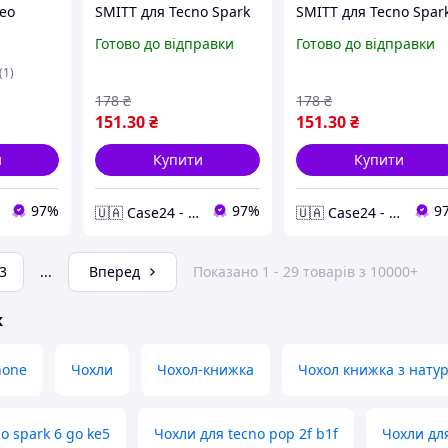
eo
SMITT для Tecno Spark
SMITT для Tecno Spar
30 (KL6) / прозорий
30C (KL5n) / прозорий
Готово до відправки
Готово до відправки
(1)
178
₴
178
₴
151
.30
₴
151
.30
₴
и
Купити
Купити
97%
97%
9
🇺🇦 Case24 - чохли та аксесуари для смартфонів та планшетів
🇺🇦 Case24 - чохли та аксесуари для смартфонів та планшетів
3
...
Вперед
Показано 1 - 29 товарів з 10000+
ж
hone
Чохли
Чохол-книжка
Чохол книжка з нату
o spark 6 go ke5
Чохли для tecno pop 2f b1f
Чохли дл