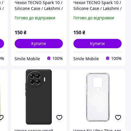
 /
Чехол TECNO Spark 10 /
Чехол TECNO Spark 10 /
i /
Silicone Case / Lakshmi /
Silicone Case / Lakshmi /
Протиударний Soft
Протиударний Soft
Готово до відправки
Готово до відправки
Touch, мікрофібра /
Touch, мікрофібра /
Червоний матовий
Синій матовий
150
₴
150
₴
Купити
Купити
0%
100%
100%
Smile Mobile
Smile Mobile
й
Чохол силіконовий
Чохол Fiji Ultra Thin для