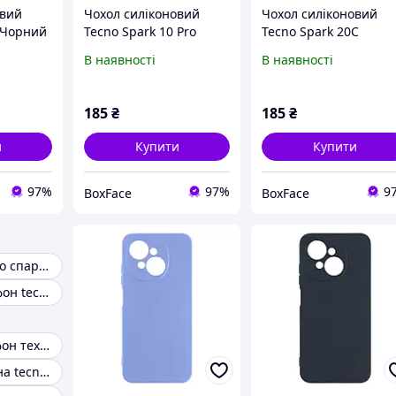
овий
Чохол силіконовий
Чохол силіконовий
 Чорний
Tecno Spark 10 Pro
Tecno Spark 20C
Чорний
Чорний
В наявності
В наявності
185
₴
185
₴
и
Купити
Купити
97%
97%
9
BoxFace
BoxFace
Чехол для текно спарк го 1
Чохли на телефон tecno
Чохол на телефон техно
Чехол книжка на tecno pop 2f