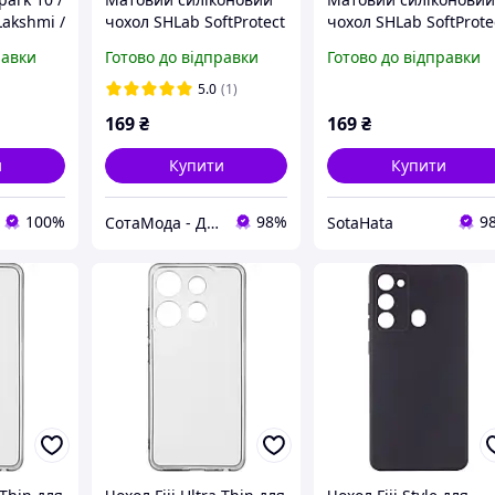
Lakshmi /
чохол SHLab SoftProtect
чохол SHLab SoftProte
Soft
Tecno Spark 30C Beige
Tecno Spark 30C Beig
равки
Готово до відправки
Готово до відправки
ра /
товий
5.0
(1)
169
₴
169
₴
и
Купити
Купити
100%
98%
9
СотаМода - Дискаунтер аксесуарів
SotaHata