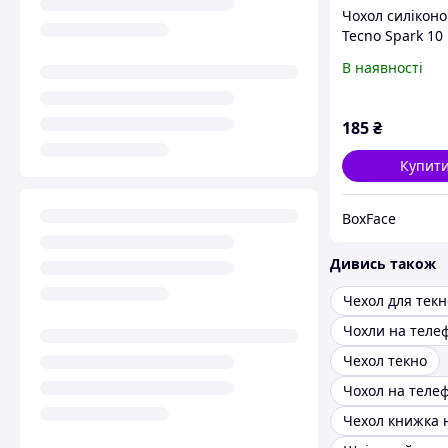
Чохол силікон
Tecno Spark 10
В наявності
185
₴
Купит
BoxFace
Дивись також
Чехол текно