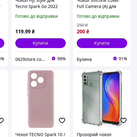
Чохол Fiji Style для
Чохол Silicone Cover
/
Tecno Spark Go 2022
Full Camera (A) для
р
(KG5m) силікон бампер
Tecno Spark Go 2024
Готово до відправки
Готово до відправки
із захистом блоку
(BG6) Колір 08.Dark
камер чорний
Blue buzyna
250
₴
119
.99
₴
200
₴
Купити
Купити
8%
98%
91%
0629store.com.ua - Інтернет магазин чохлів та захисних стекол для смартфонів.
Бузина
Чехол TECNO Spark 10 /
Прозорий чохол