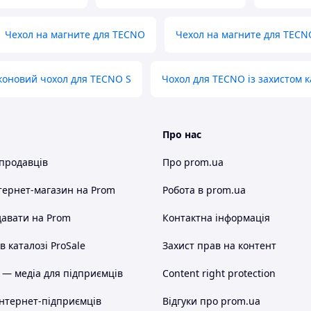
Чехол на магните для TECNO
Чехол на магните для TECN
коновий чохол для TECNO S
Чохол для TECNO із захистом 
Про нас
 продавців
Про prom.ua
тернет-магазин
на Prom
Робота в prom.ua
авати на Prom
Контактна інформація
 каталозі ProSale
Захист прав на контент
 — медіа для підприємців
Content right protection
інтернет-підприємців
Відгуки про prom.ua