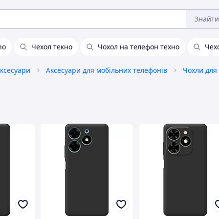
Знайти
no
Чехол текно
Чохол на телефон техно
Чех
аксесуари
Аксесуари для мобільних телефонів
Чохли для