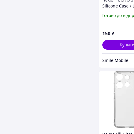
Silicone Case / 
Протиударний 
Готово до відп
Touch, мікрофіб
Фіолетовий ма
150
₴
Купит
Smile Mobile