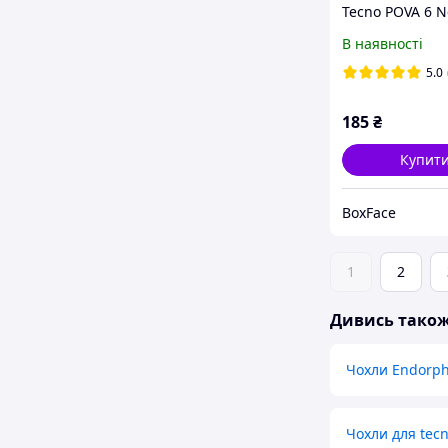
Tecno POVA 6 N
Чорний
В наявності
5.0
185
₴
Купит
BoxFace
1
2
Дивись тако
Чохли Endorp
Чохли для tecn