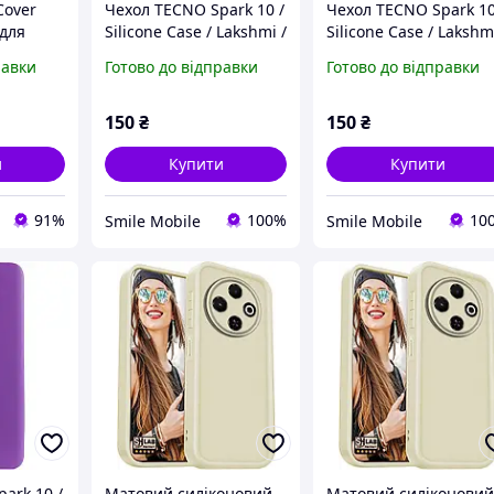
Cover
Чехол TECNO Spark 10 /
Чехол TECNO Spark 10
 для
Silicone Case / Lakshmi /
Silicone Case / Lakshm
4G (KL6)
Протиударний Soft
Протиударний Soft
равки
Готово до відправки
Готово до відправки
uzyna
Touch, мікрофібра /
Touch, мікрофібра /
Бордовий матовий
Бузковий матовий
marsala
150
₴
150
₴
и
Купити
Купити
91%
100%
10
Smile Mobile
Smile Mobile
ark 10 /
Матовий силіконовий
Матовий силіконови