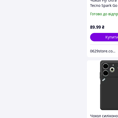
Чохол Fiji Ultra
Tecno Spark Go
(BF7 / BF7n) си
Готово до відп
бампер Transp
89
.99
₴
Купит
0629store.com.ua - Інтернет магазин чохлів та захисних стекол для смартфонів.
Чохол силікон