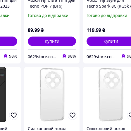
 Thin для
Чохол Fiji Ultra Thin для
Чохол Fiji Style для
 2023
Tecno POP 7 (BF6)
Tecno Spark 8C (KG5k 
лікон
силікон бампер
KG5n) силікон бампе
равки
Готово до відправки
Готово до відправки
arent
Transparent
із захистом блоку
камер чорний
89
.99
₴
119
.99
₴
и
Купити
Купити
98%
98%
9
0629store.com.ua - Інтернет магазин чохлів та захисних стекол для смартфонів.
0629store.com.ua - Інтернет магазин чохлів та захисних стекол для смартфонів.
овий
Силіконовий чохол
Силіконовий чохол