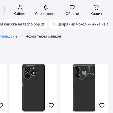
Кабінет
Сповіщення
Обране
Кошик
ол книжка на tecno pop 2f
Шкіряний чохол-книжка на tec
 телефонів
Чохол текно силікон