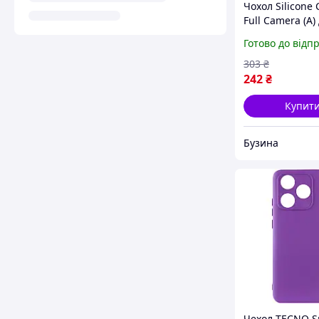
Чохол Silicone 
Full Camera (A)
Tecno Spark 30 
Готово до відп
Колір 14.Red b
303
₴
242
₴
Купит
Бузина
Чехол TECNO Sp