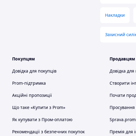
Накладки
Захисний силі
Покупцям
Продавцям
Довідка для покупців
Довідка для
Prom-підтримка
Створити ін
Акційні пропозиції
Почати прод
Що таке «Купити з Prom»
Просування в
Як купувати з Пром-оплатою
Sprava.prom
Рекомендації з безпечних покупок
Премія для 