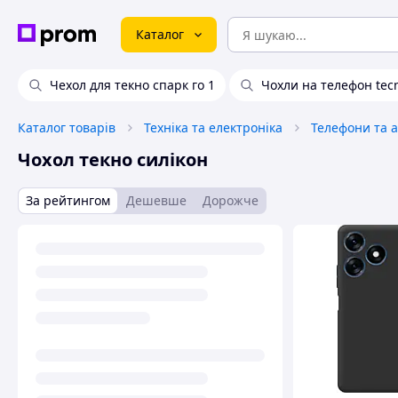
Каталог
Чехол для текно спарк го 1
Чохли на телефон tec
Каталог товарів
Техніка та електроніка
Телефони та 
Чохол текно силікон
За рейтингом
Дешевше
Дорожче