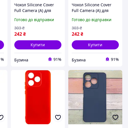
Чохол Silicone Cover
Чохол Silicone Cover
Full Camera (A) для
Full Camera (A) для
Tecno Spark Go 1
Tecno Spark Go 1
Готово до відправки
Готово до відправки
(KL4)/Spark Go 2025
(KL4)/Spark Go 2025
Колір 14.Red buzyna
Колір 18.Black buzyna
303
₴
303
₴
242
₴
242
₴
Купити
Купити
1%
91%
91%
Бузина
Бузина