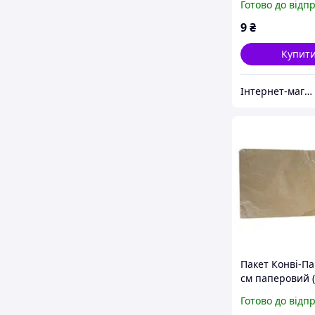
Готово до відп
(197602/25) зі
доставкою по У
9
₴
Купит
Інтернет-магазин "TUDOM"
Пакет Конвi-Па
см паперовий (
зі швидкою до
Готово до відп
по Україні