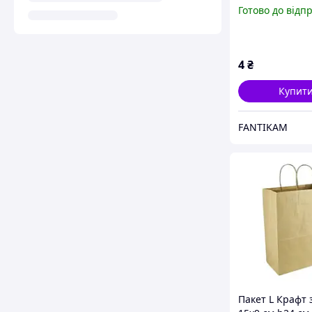
паперовий
Готово до відп
(102162/100)
4
₴
Купит
FANTIKAM
Пакет L Крафт 