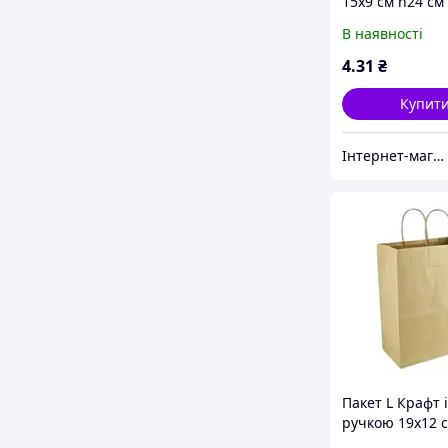
15х9 см h24 см
паперовий (197
В наявності
4
.31
₴
Купит
Інтернет-магазин"FANTIKI"
Пакет L Крафт і
ручкою 19х12 
см паперовий