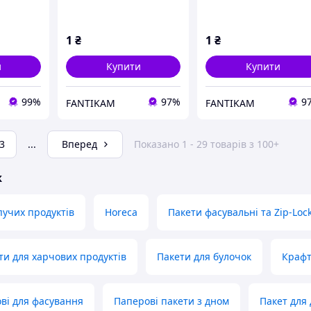
1
₴
1
₴
и
Купити
Купити
99%
97%
9
FANTIKAM
FANTIKAM
3
...
Вперед
Показано 1 - 29 товарів з 100+
ж
пучих продуктів
Horeca
Пакети фасувальні та Zip-Loc
ти для харчових продуктів
Пакети для булочок
Крафт
ві для фасування
Паперові пакети з дном
Пакет для