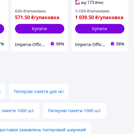
173
від
₴
/міс
635
₴/упаковка
1 155
₴/упаковка
571
.50
₴/упаковка
1 039
.50
₴/упаковка
Купити
Купити
7%
98%
98%
Imperia-Office.com
Imperia-Office.com
k
Паперові пакети для їжі
 пакети 1000 шт.
Паперові пакети 1000 шт.
 доставки замовлень паперовий широкий