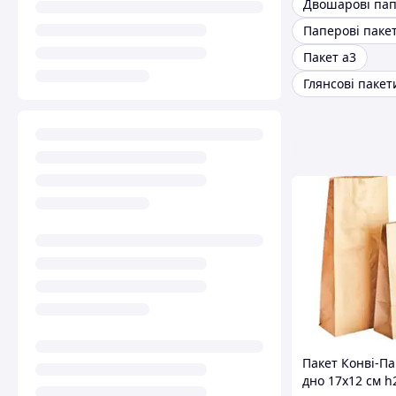
Пакет а3
Глянсові пакет
Пакет Конвi-Па
дно 17х12 см h