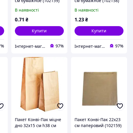
см бумажное (102159)
см бумажное (102158)
)
В наявності
В наявності
0
.71
₴
1
.23
₴
Купити
Купити
7%
97%
97%
Інтернет-магазин"FANTIKI"
Інтернет-магазин"FANTIKI"
Пакет Конвi-Пак міцне
Пакет Конвi-Пак 22х23
дно 32х15 см h38 см
см паперовий (102159)
паперовий
зі швидкою доставкою