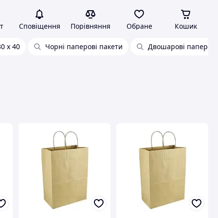
т
Сповіщення
Порівняння
Обране
Кошик
0 х 40
Чорні паперові пакети
Двошарові паперові