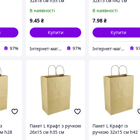
32х18 см h35 см
32х15 см h42 см
601/25)
паперовий (197604/50)
паперовий (197605/50
В наявності
В наявності
9
.45
₴
7
.98
₴
и
Купити
Купити
97%
97%
9
Інтернет-магазин"FANTIKI"
Інтернет-магазин"FANTIKI"
з
Пакет L Крафт з ручкою
Пакет L Крафт із
см h28
26х15 см h35 см
ручкою 32х15 см h42
паперовий (197603/25)
см паперовий