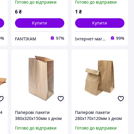
Готово до відправки
Готово до відправки
ою
(102164/100/0025)
по Україні
6
₴
1
₴
Купити
Купити
9%
97%
99%
FANTIKAM
Інтернет-магазин "TUDOM"
 4
Паперові пакети
Паперові пакети
380х320х150мм з дном
280х170х120мм з дном
100 шт/уп
500 шт/уп
Готово до відправки
Готово до відправки