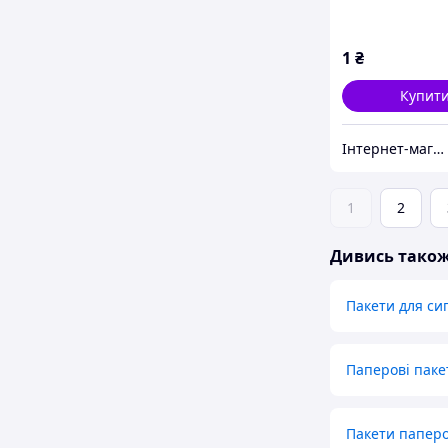
1
₴
Купит
Інтернет-магазин "TUDOM"
1
2
Дивись тако
Пакети для си
Паперові паке
Пакети паперо