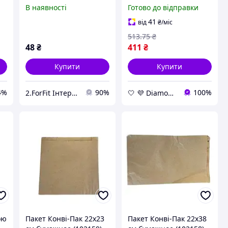
штук для швидкого
В наявності
Готово до відправки
пакування сувенірів,
паперові пакети
41
від
₴
/міс
18х10х22.5 см
513
.75
₴
48
₴
411
₴
Купити
Купити
4%
90%
100%
2.ForFit Інтернет-магазин спортивних товарів
🤍 💜 Diamond 🤍 💜
ою
Пакет Конві-Пак 22х23
Пакет Конві-Пак 22х38