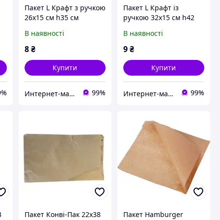
Пакет L Крафт з ручкою
Пакет L Крафт із
26х15 см h35 см
ручкою 32х15 см h42
паперовий (197603/25)
см паперовий
В наявності
В наявності
ою
зі швидкою доставкою
(197605/25) зі швидкою
по Україні
доставкою по Україні
8
₴
9
₴
Купити
Купити
9%
99%
99%
Интернет-магазин "TUDO"
Интернет-магазин "TUDO"
3
Пакет Конві-Пак 22х38
Пакет Hamburger