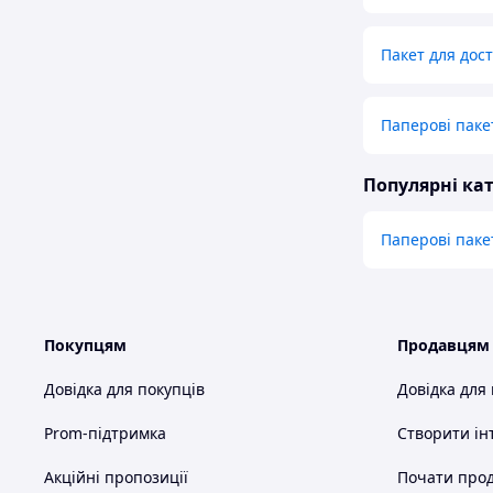
Пакет для дос
Паперові паке
Популярні кат
Паперові паке
Покупцям
Продавцям
Довідка для покупців
Довідка для
Prom-підтримка
Створити ін
Акційні пропозиції
Почати прод