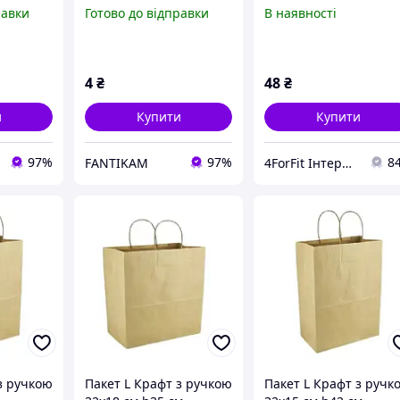
паперовий
равки
Готово до відправки
В наявності
(102163/100шт)
4
₴
48
₴
и
Купити
Купити
97%
97%
8
FANTIKAM
4ForFit Інтернет-магазин спортивних товарів
з ручкою
Пакет L Крафт з ручкою
Пакет L Крафт з ручк