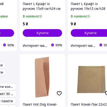
ий
Пакет L Крафт із
Пакет L Крафт із
ручкою 15х9 см h24 см
ручкою 19х12 см h28
паперовий (197601/25)
см паперовий
равки
В наявності
В наявності
зі швидкою доставкою
(197602/25) зі швидк
по Україні
доставкою по Україні
5
₴
9
₴
и
Купити
Купити
90%
99%
9
Интернет-магазин "TUDO"
Интернет-магазин "TUDO"
ти
ти
Кур'єрські пакети кольорові
Кур'єрський пакет 30 х 40
і пакети
Пакет Hot Dog Конві-
Пакет Конві-Пак 22х2