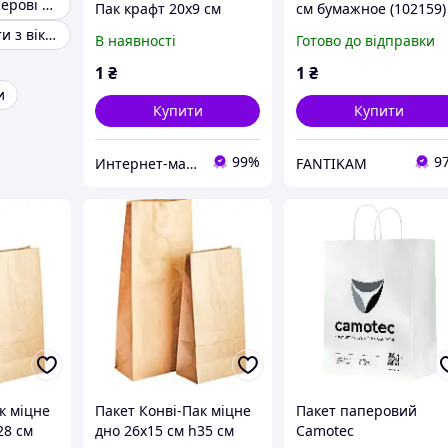
Двошарові паперові пакети
Пак крафт 20х9 см
см бумажное (102159)
паперовий (102157) зі
Паперові пакети з вікном
В наявності
Готово до відправки
швидкою доставкою по
Україні
1
₴
1
₴
и
Купити
Купити
99%
9
Интернет-магазин "TUDO"
FANTIKAM
к міцне
Пакет Конвi-Пак міцне
Пакет паперовий
28 см
дно 26х15 см h35 см
Camotec