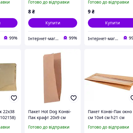
равки
Готово до відправки
Готово до відправки
 швидкою
зі швидкою доставкою
(197605/25) зі швидк
країні
по Україні
доставкою по Україні
8
₴
9
₴
и
Купити
Купити
99%
99%
9
Інтернет-магазин "TUDOM"
Інтернет-магазин "TUDOM"
к 22х38
Пакет Hot Dog Конві-
Пакет Конві-Пак окно
102158)
Пак крафт 20х9 см
см 10х4 см h21 см
ставкою
паперовий (102157/2т)
бумажное
равки
Готово до відправки
Готово до відправки
(102200/00489)