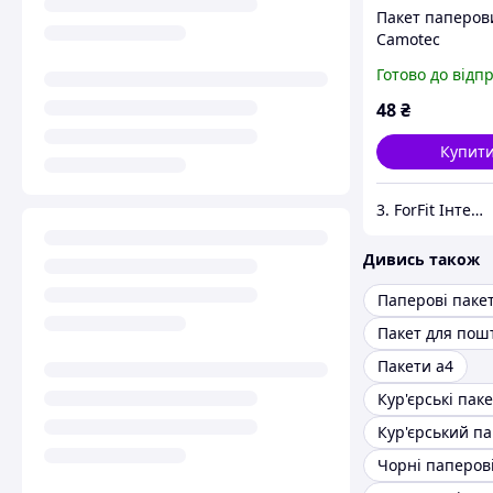
Пакет паперов
Camotec
Готово до відп
48
₴
Купит
3. ForFit Інтернет-магазин спортивних товарів
Дивись також
Паперові паке
Пакет для пош
Пакети а4
Чорні паперов