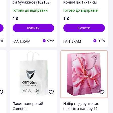
см бумажное (102158)
Конві-Пак 17х17 см
бумажное (102160/2т
Готово до відправки
Готово до відправки
шт)
1
₴
1
₴
Купити
Купити
7%
97%
97%
FANTIKAM
FANTIKAM
Пакет паперовий
Набір подарункових
Camotec
пакетів з паперу 12