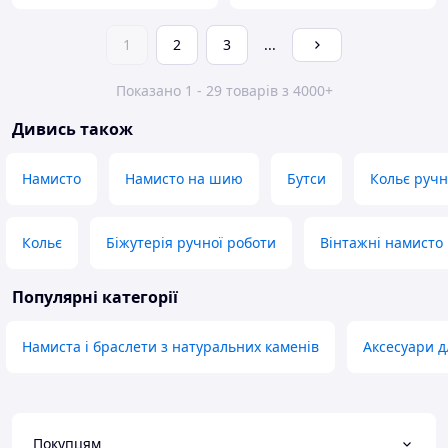
1
2
3
...
Показано 1 - 29 товарів з 4000+
Дивись також
Намисто
Намисто на шию
Бутси
Кольє ручн
Кольє
Біжутерія ручної роботи
Вінтажні намисто
Популярні категорії
Намиста і браслети з натуральних каменів
Аксесуари д
Покупцям