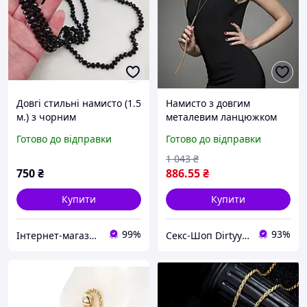
Довгі стильні намисто (1.5
Намисто з довгим
м.) з чорним
металевим ланцюжком
венеціанським склом арт.
Bijoux Indiscrets,
Готово до відправки
Готово до відправки
08229
золотисте. Знижка Страус
1 043
₴
750
₴
886
.55
₴
Купити
Купити
99%
93%
Інтернет-магазин "Magnit"
Секс-Шоп Dirtyyy - Включи любовь!