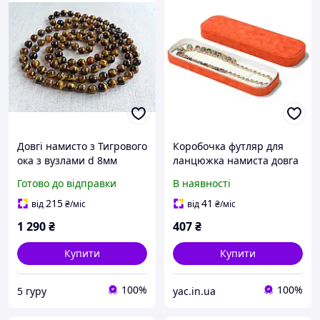
Довгі намисто з Тигрового
Коробочка футляр для
ока з вузлами d 8мм
ланцюжка намиста довга
велюрова Помаранчевий
Готово до відправки
В наявності
215
41
від
₴
/міс
від
₴
/міс
1 290
₴
407
₴
Купити
Купити
100%
100%
5 гуру
yac.in.ua