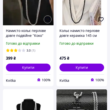
Намисто кольє перлове
Кольє намисто перлове
довге подвійне "Коко"
довге кераміка 145 см
чорне
Готово до відправки
Готово до відправки
3.0
(1)
399
₴
475
₴
Купити
Купити
100%
100%
Kvitka
Kvitka