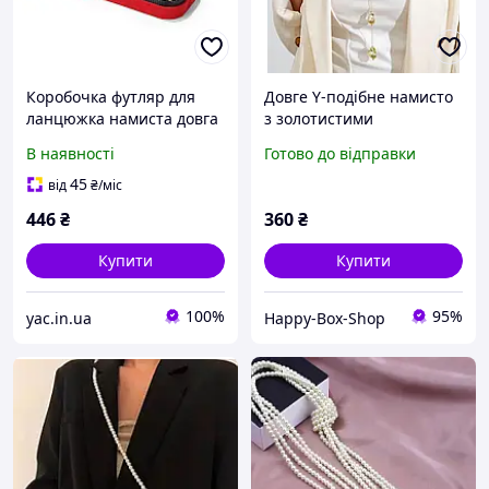
Коробочка футляр для
Довге Y-подібне намисто
ланцюжка намиста довга
з золотистими
велюрова Червоний
елементами «Abstract
В наявності
Готово до відправки
Drops», 71 см
45
від
₴
/міс
446
₴
360
₴
Купити
Купити
100%
95%
yac.in.ua
Happy-Box-Shop