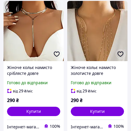
Жіноче кольє намисто
Жіноче кольє намисто
сріблясте довге
золотисте довге
Готово до відправки
Готово до відправки
29
29
від
₴
/міс
від
₴
/міс
290
₴
290
₴
Купити
Купити
100%
100%
Інтернет-магазин "Dame"
Інтернет-магазин "Dame"