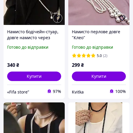
Намисто бодічейн-стуар,
Намисто перлове довге
довге намисто через
"Клео"
плече, перлини Podarkus
Готово до відправки
Готово до відправки
прикраса
5.0
(2)
340
₴
299
₴
Купити
Купити
97%
100%
«Fifa store”
Kvitka