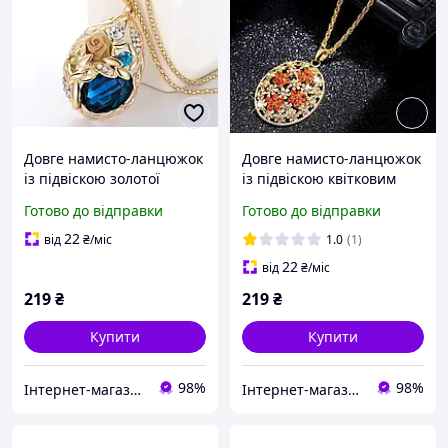
Довге намисто-ланцюжок
Довге намисто-ланцюжок
із підвіскою золотої
із підвіскою квітковим
пшениці з камінням і
візерунком кольорових
Готово до відправки
Готово до відправки
стразами
кристалів.
22
від
₴
/міс
1.0
(1)
22
від
₴
/міс
219
₴
219
₴
Купити
Купити
98%
98%
Інтернет-магазин Арішоп
Інтернет-магазин Арішоп