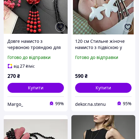
Довге намисто з
120 см Стильне жіноче
червоною трояндою для
намисто з підвіскою у
вишиванки, етно, бохо,
вигляді милого
Готово до відправки
Готово до відправки
фольклорного образу,
керамічного голуба на
фламенко та фотосесій
довгому шнурку,
27
від
₴
/міс
270
₴
590
₴
Купити
Купити
99%
95%
Margo_
dekor.na.stenu