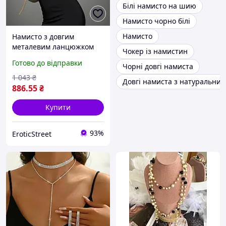
Білі намисто на шию
Намисто чорно білі
Намисто
Намисто з довгим
металевим ланцюжком
Чокер із намистин
Bijoux Indiscrets,
Готово до відправки
Чорні довгі намиста
золотисте
1 043
₴
Довгі намиста з натуральних
886
.55
₴
Купити
93%
EroticStreet