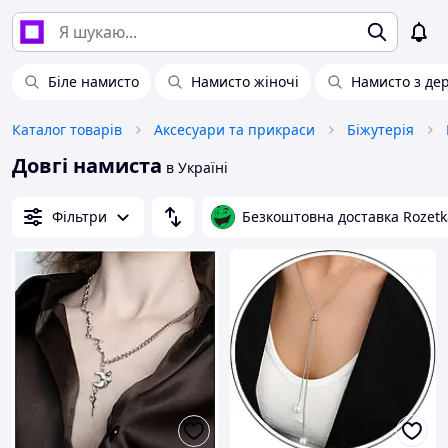
Біле намисто
Намисто жіночі
Намисто з де
Каталог товарів
Аксесуари та прикраси
Біжутерія
Довгі намиста
в Україні
Фільтри
Безкоштовна доставка Rozetk