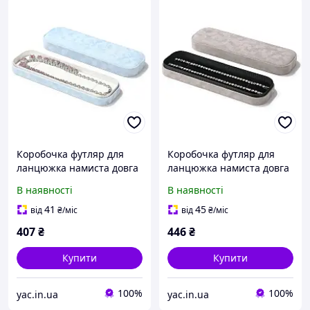
Коробочка футляр для
Коробочка футляр для
ланцюжка намиста довга
ланцюжка намиста довга
велюрова Блакитний
велюрова Сірий
В наявності
В наявності
41
45
від
₴
/міс
від
₴
/міс
407
₴
446
₴
Купити
Купити
100%
100%
yac.in.ua
yac.in.ua