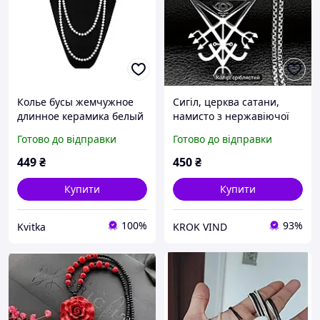
Колье бусы жемчужное
Сигіл, церква сатани,
длинное керамика белый
намисто з нержавіючої
145 см
сталі, печатка Люцифера
Готово до відправки
Готово до відправки
ЛаВея, прихований
диявол, довге намисто,
449
₴
450
₴
ювелірна біжутерія.
Купити
Купити
100%
93%
Kvitka
KROK VIND