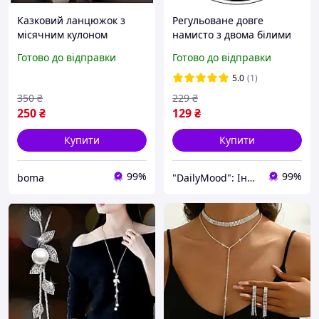
Казковий ланцюжок з
Регульоване довге
місячним кулоном
намисто з двома білими
сріблясте кольє fairycore
штучними перлами
Готово до відправки
Готово до відправки
естетика намисто з
гілочками квітами довгий
5.0
(1)
ланцюг азійський стиль
350
₴
229
₴
250
₴
129
₴
Купити
Купити
99%
99%
boma
"DailyMood": Інтернет-магазин аксесуарів і товарів для щоденного використання