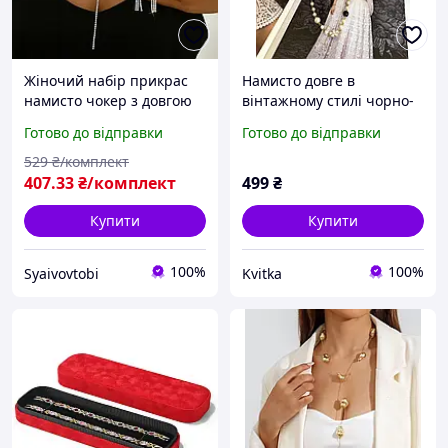
Жіночий набір прикрас
Намисто довге в
намисто чокер з довгою
вінтажному стилі чорно-
кісточкою та довгі
біле
Готово до відправки
Готово до відправки
сережки
529
₴/комплект
407
.33
₴/комплект
499
₴
Купити
Купити
100%
100%
Syaivovtobi
Kvitka