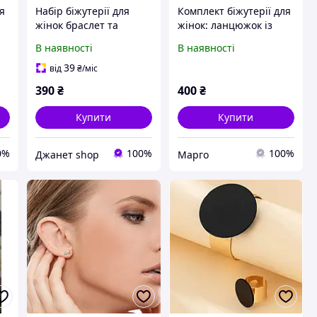
я
Набір біжутерії для
Комплект біжутерії для
жінок браслет та
жінок: ланцюжок із
каблучка one size
кулоном і сережки
В наявності
В наявності
золотисто-чорний
"Ностальгія"
39
від
₴
/міс
390
₴
400
₴
Купити
Купити
0%
100%
100%
Джанет shop
Марго