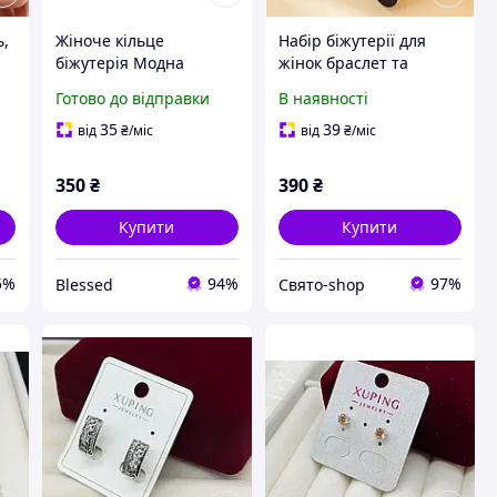
ь,
Жіноче кільце
Набір біжутерії для
біжутерія Модна
жінок браслет та
прикраса для жінок
каблучка one size
Готово до відправки
В наявності
золотисто-чорний
35
39
від
₴
/міс
від
₴
/міс
350
₴
390
₴
Купити
Купити
5%
94%
97%
Blessed
Свято-shop