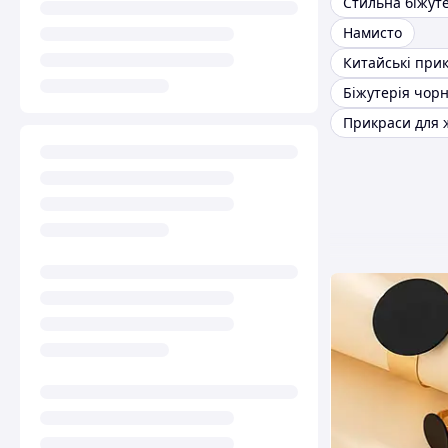
Стильна біжут
Намисто
Китайські при
Прикраси для 