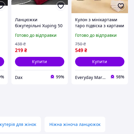
Ланцюжки
Кулон з мінікартами
біжутерільні Xuping 50
таро підвіска з картами
см гарні ланцюжки
таро символи таро
Готово до відправки
Готово до відправки
біжутерія прикраси для
прикраса для жінок
ки
жінок тонка на шию з
біжутерія з картами
438
₴
750
₴
медичного золота pix
таро
219
₴
549
₴
Купити
Купити
9%
99%
98%
Dax
Everyday Market
утерія для жінок
Ніжна жіноча ланцюжок