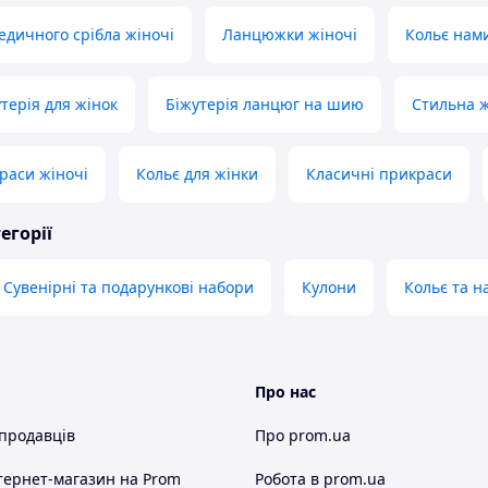
дичного срібла жіночі
Ланцюжки жіночі
Кольє нами
терія для жінок
Біжутерія ланцюг на шию
Стильна ж
раси жіночі
Кольє для жінки
Класичні прикраси
егорії
Сувенірні та подарункові набори
Кулони
Кольє та н
Про нас
 продавців
Про prom.ua
тернет-магазин
на Prom
Робота в prom.ua