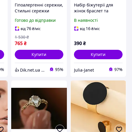
Гіпоалергенні сережки,
Набір біжутерії для
Стильні сережки
жінок браслет та
жіночі, Оригінальні
каблучка one size
Готово до відправки
В наявності
сережки біжутерія
золотисто-чорний
Модні для жінок RN-32
76
16
від
₴
/міс
від
₴
/міс
1 530
₴
765
₴
390
₴
Купити
Купити
0%
95%
97%
👍 Dik.net.ua - Інтернет магазин
Julia-Janet