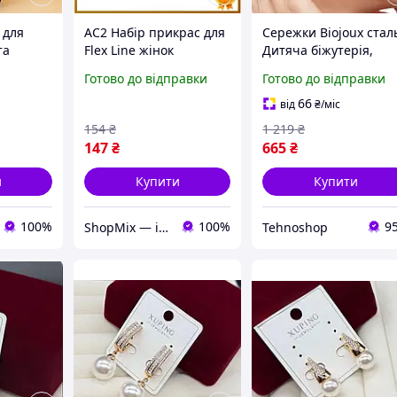
 для
AC2 Набір прикрас для
Сережки Biojoux стал
та
Flex Line жінок
Дитяча біжутерія,
ize
кольоровий стильний
Сережки красиві
Готово до відправки
Готово до відправки
ний
комплект біжутерії для
біжутерія Модні для
святкового образу
жінок RT-36
66
від
₴
/міс
MOD58 DE
154
₴
1 219
₴
147
₴
665
₴
и
Купити
Купити
100%
100%
9
ShopMix — інтернет-магазин сумок та аксесуарів
Tehnoshop