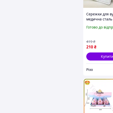
Сережки для в
медична сталь
гіпоалергенні 
Готово до відп
кільця з камін
сережки гарні
біжутерія для 
419
₴
210
₴
Купит
Pixx