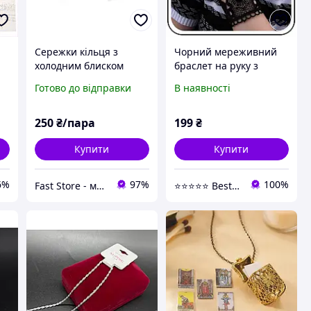
Сережки кільця з
Чорний мереживний
холодним блиском
браслет на руку з
ія
біжутерія для жінок
кристалом кільце
Готово до відправки
В наявності
конго Пара, класичні
ланцюжок біжутерія
сережки круглої форми
для жінок в ретро стилі
представлені в різних
250
₴/пара
199
₴
варіантах
Купити
Купити
6%
97%
100%
Fast Store - магазин аксесуарів та гаджетів
⭐⭐⭐⭐⭐ Best Shop