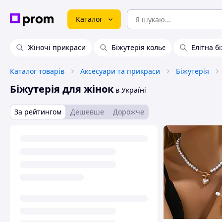
Каталог
Жіночі прикраси
Біжутерія кольє
Елітна б
Каталог товарів
Аксесуари та прикраси
Біжутерія
Біжутерія для жінок
в Україні
За рейтингом
Дешевше
Дорожче