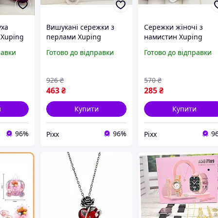
уха
Вишукані сережки з
Сережки жіночі з
 Xuping
перлами Xuping
намистин Xuping
сережки
гіпоалергенні сережки
гіпоалергенні сережк
равки
Готово до відправки
Готово до відправки
чиками
підвісні з камінчиками
з камінчиками сереж
сережки гарні
гарні біжутерія
жінок
біжутерія для жінок pix
прикраси для жінок п
926
₴
570
₴
золото pix
463
₴
285
₴
и
Купити
Купити
96%
96%
9
Pixx
Pixx