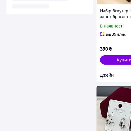
Набір біжутерії
жінок браслет 
каблучка one s
В наявності
золотисто-чор
39
від
₴
/міс
390
₴
Купит
Джейн