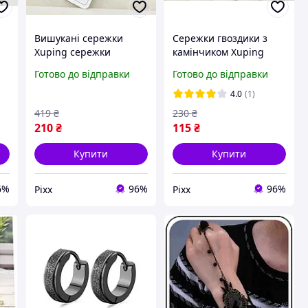
Вишукані сережки
Сережки гвоздики з
Xuping сережки
камінчиком Xuping
и
біжутерія для жінок
гіпоалергенні сережки
Готово до відправки
Готово до відправки
ки
гіпоалергенні з
біжутерія прикраси для
медичного сплаву
жінок pix
4.0
(1)
ід
сережки та сережки
419
₴
230
₴
кільця
210
₴
115
₴
Купити
Купити
6%
96%
96%
Pixx
Pixx