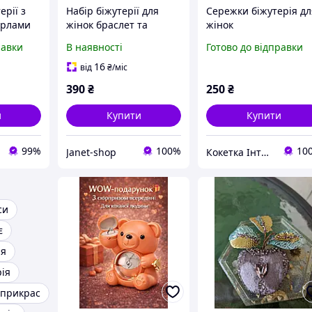
ерії з
Набір біжутерії для
Сережки біжутерія дл
ерлами
жінок браслет та
жінок
 формі
каблучка one size
равки
В наявності
Готово до відправки
 +
золотисто-чорний
16
від
₴
/міс
жінок
390
₴
250
₴
и
Купити
Купити
99%
100%
10
Janet-shop
Кокетка Інтернет Магазин
си
є
ія
ія
 прикрас