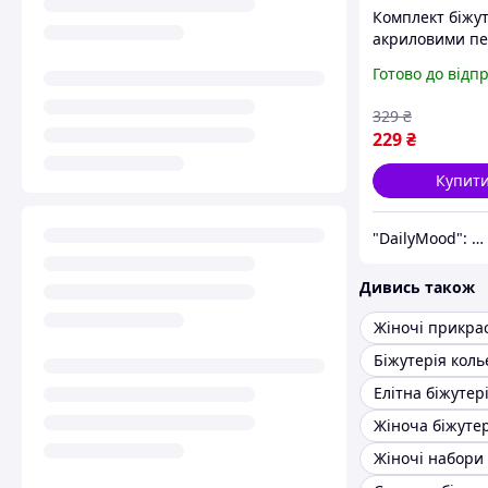
Комплект біжут
акриловими п
та підвіскою у
Готово до відп
серця Намисто
браслет Білий
329
₴
Прикраса для 
229
₴
Купит
"DailyMood": Інтернет-магазин аксесуарів і товарів для щоденного використання
Дивись також
Жіночі прикра
Біжутерія коль
Елітна біжутер
Жіноча біжутер
Жіночі набори