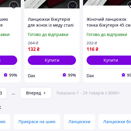
 шию
Ланцюжки біжутерія
Жіночий ланцюжок
ія
для жінок із меду сталі
тонка біжутерія 45 см
о
гіпоалергенні
модна гіпоалергенна
равки
Готово до відправки
Готово до відправки
краси
прикраси Xuping 45 см
біжутерія для жінок
гарні ланцюжки модна
Xuping гарні ланцюж
264
₴
232
₴
біжутерія
на шию
132
₴
116
₴
жінок
и
Купити
Купити
99%
99%
9
Dax
Dax
3
...
Вперед
Показано 1 - 29 товарів з 8000+
ж
шию
Прикраси на шию
Ланцюжки
Ланцюжки біж