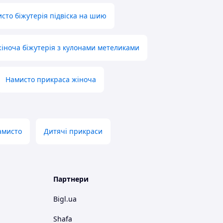
сто біжутерія підвіска на шию
іноча біжутерія з кулонами метеликами
Намисто прикраса жіноча
амисто
Дитячі прикраси
Партнери
Bigl.ua
Shafa