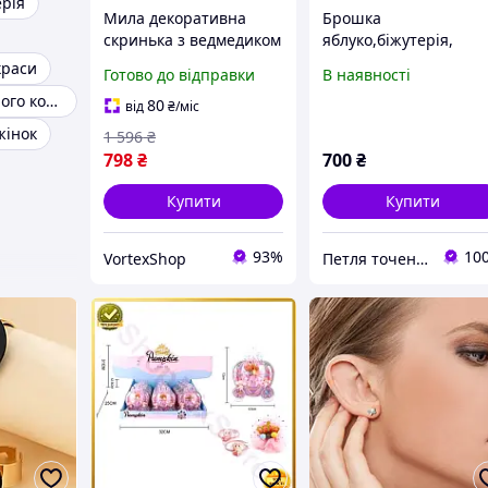
ерія
Мила декоративна
Брошка
скринька з ведмедиком
яблуко,біжутерія,
та трояндою для
аксесуари для жінок,
краси
Готово до відправки
В наявності
біжутерії, креативний
вишивка бісером,
Біжутерія чорного кольору
подарунок для жінок на
яблоко,Hand made,
80
від
₴
/міс
день народження.
вышивка на велюре
жінок
1 596
₴
бисером
798
₴
700
₴
Купити
Купити
93%
10
VortexShop
Петля точеная