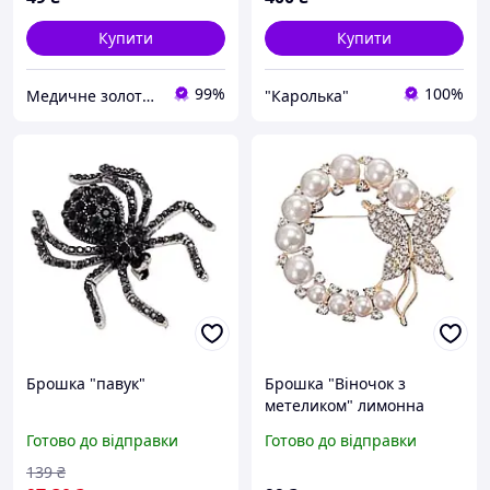
Купити
Купити
99%
100%
Медичне золото Xuping і Біжутерія оптом
"Каролька"
Брошка "павук"
Брошка "Віночок з
метеликом" лимонна
позолота 371104(2)
Готово до відправки
Готово до відправки
139
₴