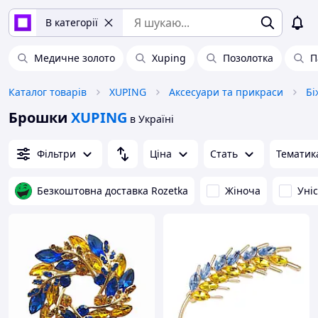
В категорії
Медичне золото
Xuping
Позолотка
П
Каталог товарів
XUPING
Аксесуари та прикраси
Бі
Брошки
XUPING
в Україні
Фільтри
Ціна
Стать
Тематик
Безкоштовна доставка Rozetka
Жіноча
Уні