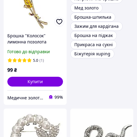
Мед золото
Брошка-шпилька
Зажим для кардігана
Брошка на піджак
Брошка "Колосок"
лимонна позолота
Прикраса на сукні
371060.3
Готово до відправки
Біжутерія xuping
5.0
(1)
99
₴
Купити
99%
Медичне золото Xuping і Біжутерія оптом