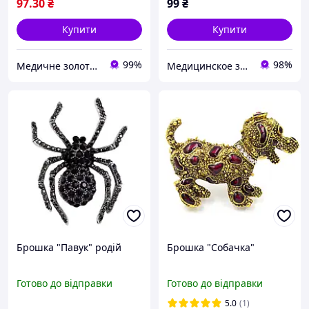
97
.30
₴
99
₴
Купити
Купити
99%
98%
Медичне золото Xuping і Біжутерія оптом
Медицинское золото
Брошка "Павук" родій
Брошка "Собачка"
Готово до відправки
Готово до відправки
5.0
(1)