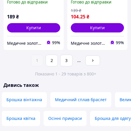
Готово до відправки
Готово до відправки
139
₴
189
₴
104
.25
₴
Купити
Купити
99%
99%
Медичне золото Xuping і Біжутерія оптом
Медичне золото Xuping і Біжутерія оптом
1
2
3
...
Показано 1 - 29 товарів з 800+
Дивись також
Брошка вінтажна
Медичний сплав браслет
Вели
Брошка квітка
Осінні прикраси
Брошка для одягу