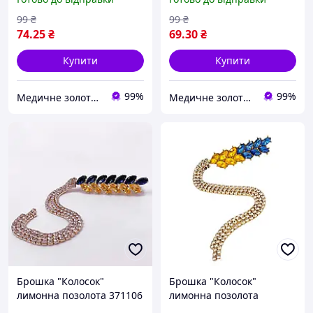
99
₴
99
₴
74
.25
₴
69
.30
₴
Купити
Купити
99%
99%
Медичне золото Xuping і Біжутерія оптом
Медичне золото Xuping і Біжутерія оптом
Брошка "Колосок"
Брошка "Колосок"
лимонна позолота 371106
лимонна позолота
371106(1)