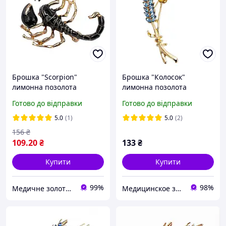
Брошка "Scorpion"
Брошка "Колосок"
лимонна позолота
лимонна позолота
371060(1)
Готово до відправки
Готово до відправки
5.0
(1)
5.0
(2)
156
₴
109
.20
₴
133
₴
Купити
Купити
99%
98%
Медичне золото Xuping і Біжутерія оптом
Медицинское золото