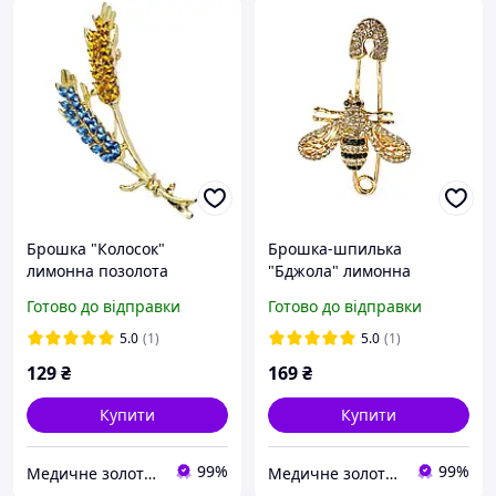
Брошка "Колосок"
Брошка-шпилька
лимонна позолота
"Бджола" лимонна
371060(2)
позолота (330689)
Готово до відправки
Готово до відправки
5.0
(1)
5.0
(1)
129
₴
169
₴
Купити
Купити
99%
99%
Медичне золото Xuping і Біжутерія оптом
Медичне золото Xuping і Біжутерія оптом