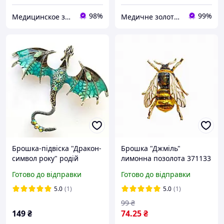
98%
99%
Медицинское золото
Медичне золото Xuping і Біжутерія оптом
Брошка-підвіска "Дракон-
Брошка "Джміль"
символ року" родій
лимонна позолота 371133
371063(2)
Готово до відправки
Готово до відправки
5.0
(1)
5.0
(1)
99
₴
149
₴
74
.25
₴