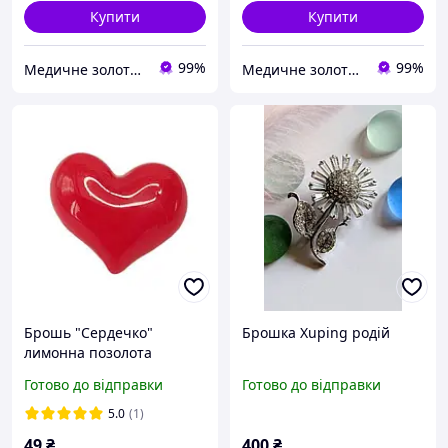
Купити
Купити
99%
99%
Медичне золото Xuping і Біжутерія оптом
Медичне золото Xuping і Біжутерія оптом
Брошь "Сердечко"
Брошка Xuping родій
лимонна позолота
(330678(1))
Готово до відправки
Готово до відправки
5.0
(1)
49
₴
400
₴