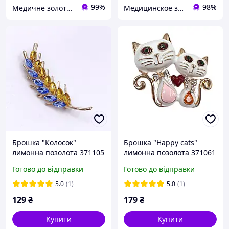
99%
98%
Медичне золото Xuping і Біжутерія оптом
Медицинское золото
Брошка "Колосок"
Брошка "Happy cats"
лимонна позолота 371105
лимонна позолота 371061
Готово до відправки
Готово до відправки
5.0
(1)
5.0
(1)
129
₴
179
₴
Купити
Купити