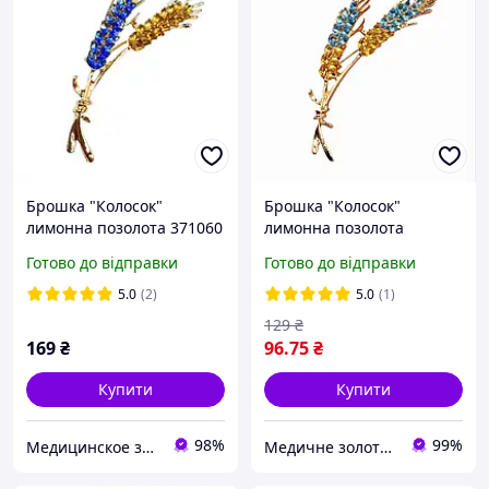
Брошка "Колосок"
Брошка "Колосок"
лимонна позолота 371060
лимонна позолота
371060.3
Готово до відправки
Готово до відправки
5.0
(2)
5.0
(1)
129
₴
169
₴
96
.75
₴
Купити
Купити
98%
99%
Медицинское золото
Медичне золото Xuping і Біжутерія оптом