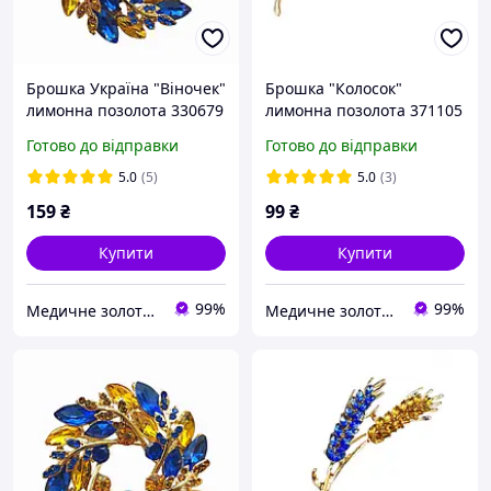
Брошка Україна "Віночек"
Брошка "Колосок"
лимонна позолота 330679
лимонна позолота 371105
Готово до відправки
Готово до відправки
5.0
(5)
5.0
(3)
159
₴
99
₴
Купити
Купити
99%
99%
Медичне золото Xuping і Біжутерія оптом
Медичне золото Xuping і Біжутерія оптом