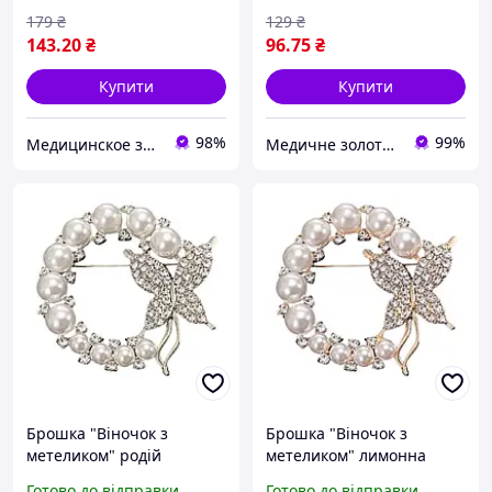
179
₴
129
₴
143
.20
₴
96
.75
₴
Купити
Купити
98%
99%
Медицинское золото
Медичне золото Xuping і Біжутерія оптом
Брошка "Віночок з
Брошка "Віночок з
метеликом" родій
метеликом" лимонна
371104(1)
позолота 371104(2)
Готово до відправки
Готово до відправки