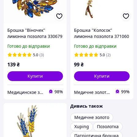
Брошка "Віночек"
Брошка "Колосок"
лимонна позолота 330679
лимонна позолота 371060
Готово до відправки
Готово до відправки
5.0
(3)
5.0
(2)
139
₴
99
₴
Купити
Купити
98%
99%
Медицинское золото
Медичне золото Xuping і Біжутерія оптом
Дивись також
Медичне золото
Xuping
Позолотка
Патріотична брошка