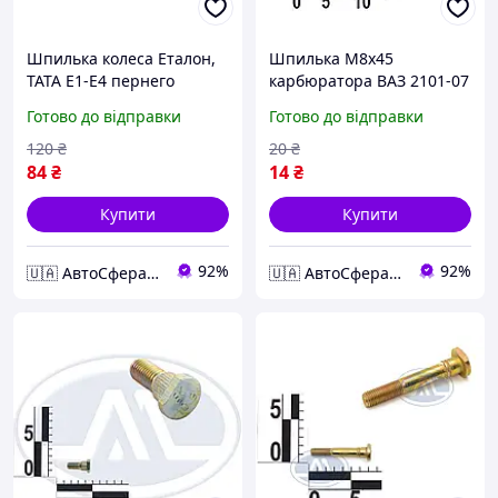
Шпилька колеса Еталон,
Шпилька М8х45
ТАТА Е1-Е4 пернего
карбюратора ВАЗ 2101-07
Готово до відправки
Готово до відправки
120
₴
20
₴
84
₴
14
₴
Купити
Купити
92%
92%
🇺🇦 АвтоСфера 🇺🇦
🇺🇦 АвтоСфера 🇺🇦