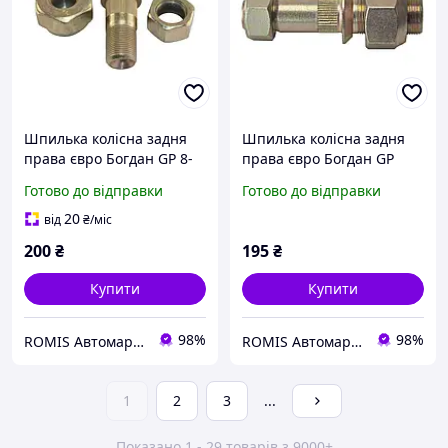
Шпилька колісна задня
Шпилька колісна задня
права євро Богдан GP 8-
права євро Богдан GP
97081584-3
Шпилька2
Готово до відправки
Готово до відправки
20
від
₴
/міс
200
₴
195
₴
Купити
Купити
98%
98%
ROMIS Автомаркет
ROMIS Автомаркет
1
2
3
...
Показано 1 - 29 товарів з 9000+