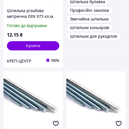
Шпилька булавка
Професійні заколки
Шпилька різьбова
метрична DIN 975 кл.м.
Звичайна шпилька
4.8 М5 х 1000 мм
Готово до відправки
Шпильки кольорові
12
.15
₴
Шпильки для рукоділля
Купити
98%
КРЕП-ЦЕНТР