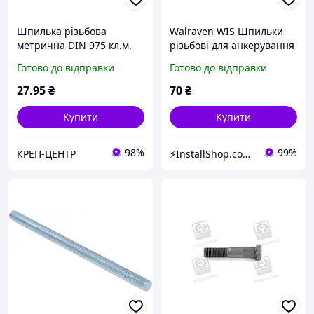
Шпилька різьбова
Walraven WIS Шпильки
метрична DIN 975 кл.м.
різьбові для анкерування
4.8 М10 х 1000 мм
М8х110мм (60990811)
Готово до відправки
Готово до відправки
27
.95
₴
70
₴
Купити
Купити
98%
99%
КРЕП-ЦЕНТР
⚡InstallShop.com.ua⚡