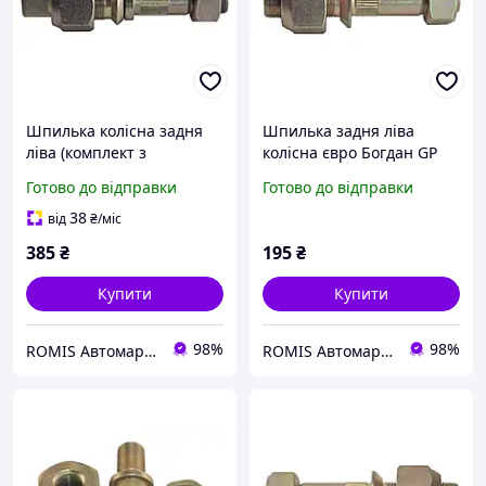
Шпилька колісна задня
Шпилька задня ліва
ліва (комплект з
колісна євро Богдан GP
футоркой) Богдан GP
Шпилька3
Готово до відправки
Готово до відправки
Шпилька4
38
від
₴
/міс
385
₴
195
₴
Купити
Купити
98%
98%
ROMIS Автомаркет
ROMIS Автомаркет