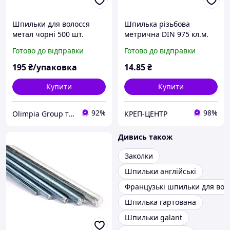
Шпильки для волосся
Шпилька різьбова
метал чорні 500 шт.
метрична DIN 975 кл.м.
4.8 М4 х 1000 мм
Готово до відправки
Готово до відправки
195
₴/упаковка
14
.85
₴
Купити
Купити
92%
98%
Olimpia Group товари для побуту та сувеніри
КРЕП-ЦЕНТР
Дивись також
Заколки
Шпильки англійські
Французькі шпильки для вол
Шпилька гартована
Шпильки galant