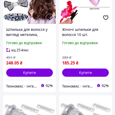
Шпилька для волосся у
Жіночі шпильки для
вигляді метелика,
волосся 10 шт.
вінтажні сині кришталеві
Готово до відправки
Готово до відправки
шпильки для волосся,
стрази, квіти, намистини
25
від
₴
/міс
451
₴
285
₴
248
.05
₴
185
.25
₴
Купити
Купити
92%
92%
Техномікс - інтернет - магазин якісної техніки, електроніки та інших товарів для дому та роботи
Техномікс - інтернет - магазин якісної техніки, електроніки та інших товарів для дому та роботи