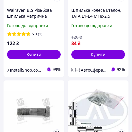
Walraven BIS Різьбова
Шпилька колеса Еталон,
шпилька метрична
ТАТА Е1-Е4 М18х2,5
М10х1000мм (NL)
заднього
Готово до відправки
Готово до відправки
(6303010)
5.0
(1)
120
₴
122
₴
84
₴
Купити
Купити
99%
92%
⚡InstallShop.com.ua⚡
🇺🇦 АвтоСфера 🇺🇦