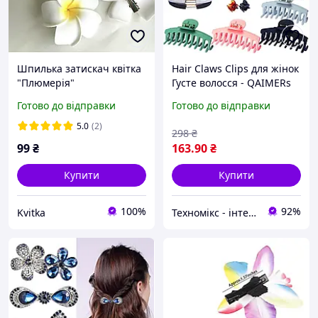
Шпилька затискач квітка
Hair Claws Clips для жінок
"Плюмерія"
Густе волосся - QAIMERs
Подарункова коробка
Готово до відправки
Готово до відправки
містить 7 шт 3,6 дюймові
матові шпильки для
5.0
(2)
298
₴
волосся жіночі,
99
₴
163
.90
₴
Купити
Купити
100%
92%
Kvitka
Техномікс - інтернет - магазин якісної техніки, електроніки та інших товарів для дому та роботи