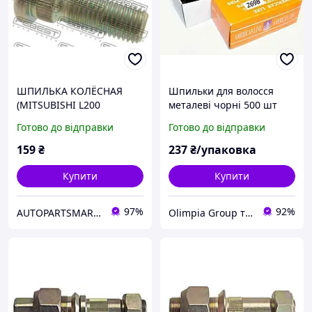
ШПИЛЬКА КОЛЁСНАЯ
Шпильки для волосся
(MITSUBISHI L200
металеві чорні 500 шт
K74T/K75T 1996-2005)
Готово до відправки
Готово до відправки
159
₴
237
₴/упаковка
Купити
Купити
97%
92%
AUTOPARTSMARKET
Olimpia Group товари для побуту та сувеніри