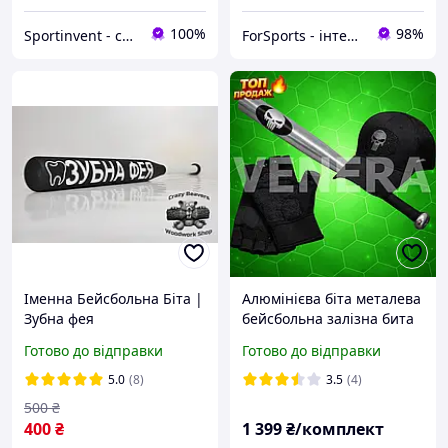
100%
98%
Sportinvent - спортивний інтернет магазин
ForSports - інтернет-магазин спортивних товарів
Іменна Бейсбольна Біта |
Алюмінієва біта металева
Зубна фея
бейсбольна залізна бита
сталева спортивна для
Готово до відправки
Готово до відправки
бейсболу Біта для
самооборони біту
5.0
(8)
3.5
(4)
спортивна
500
₴
400
₴
1 399
₴/комплект