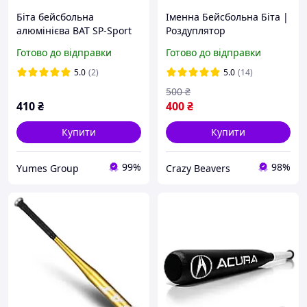
Біта бейсбольна
Іменна Бейсбольна Біта |
алюмінієва BAT SP-Sport
Роздуплятор
C-1864 81 см різні
Готово до відправки
Готово до відправки
кольори
5.0
(2)
5.0
(14)
500
₴
410
₴
400
₴
Купити
Купити
99%
98%
Yumes Group
Crazy Beavers