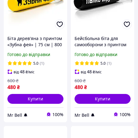
Біта дерев'яна з принтом
Бейсбольна біта для
«Зубна фея» | 75 см | 800
самооборони з принтом
г
«Палка-виручалка» | 75
Готово до відправки
Готово до відправки
см | 800 г
5.0
(1)
5.0
(1)
48
48
від
₴
/міс
від
₴
/міс
600
₴
600
₴
480
₴
480
₴
Купити
Купити
100%
100%
Mr Bell 🔔
Mr Bell 🔔