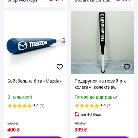
Бейсбольна біта «Mazda»
Подарунок на новий рік
колегам, колективу,
чоловікові, рідним.
В наявності
Готово до відправки
Іменна біта - новорічний
подарунок. Є всі
5.0
(3)
5.0
(3)
40
від
₴
/міс
500
₴
499
₴
400
₴
399
₴