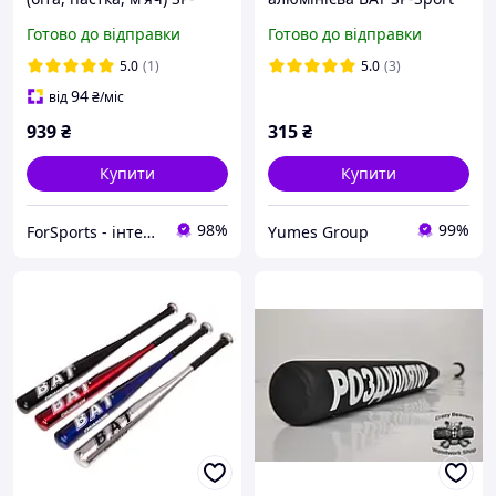
Sport C-1163
C-1861 63 см різні
Готово до відправки
Готово до відправки
кольори
5.0
(1)
5.0
(3)
94
від
₴
/міс
939
₴
315
₴
Купити
Купити
98%
99%
ForSports - інтернет-магазин спортивних товарів
Yumes Group