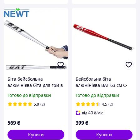
Біта бейсбольна
Бейсбольна біта
алюмінієва біта для гри в
алюмінієва BAT 63 см C-
бейсбол Newt Legioners
1861
Готово до відправки
Готово до відправки
Baseball довжина 76 см
5.0
(2)
4.5
(2)
40
від
₴
/міс
569
₴
399
₴
Купити
Купити