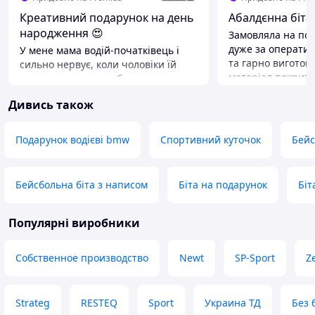
Креативний подарунок на день
Абалдєнна біта
народження 😍
Замовляла на по
дуже за оперативн
У мене мама водій-початківець і
та гарно виготов
сильно нервує, коли чоловіки їй
матеріал покритт
позаду сигналить, або кричать
сподобалася! Заду
щось. Сподіваюсь тепер ніхто
Дивись також
зробити подарун
кричати не буде, бо вона трішки
майбутньому 🤔 
запальна, до таких ситуацій 🤭😘
ніколи ))
Подарунок водієві bmw
Спортивний куточок
Бейс
Бейсбольна біта з написом
Біта на подарунок
Біт
Популярні виробники
Собственное производство
Newt
SP-Sport
Ze
Strateg
RESTEQ
Sport
Украина ТД
Без 