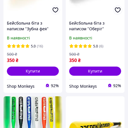
Бейсбольна біта з
Бейсбольна біта з
написом "Зубна фея"
написом "Оберіг"
В наявності
В наявності
5.0
(16)
5.0
(6)
500
₴
500
₴
350
₴
350
₴
Купити
Купити
92%
92%
Shop Monkeys
Shop Monkeys