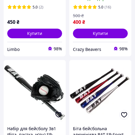
, в наявності!
5.0
(2)
5.0
(16)
500
₴
450
₴
400
₴
Купити
Купити
98%
98%
Limbo
Crazy Beavers
Набір для бейсболу 3в1
Біта бейсбольна
(біта, пастка, м'яч) SP-
алюмінієва BAT SP-Sport