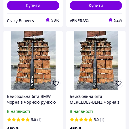
Купити
Купити
98%
92%
Crazy Beavers
VENERA🪐
Бейсбольна біта BMW
Бейсбольна біта
Чорна з чорною ручкою
MERCEDES-BENZ Чорна з
чорною ручкою
В наявності
В наявності
5.0
(1)
5.0
(1)
450
₴
450
₴