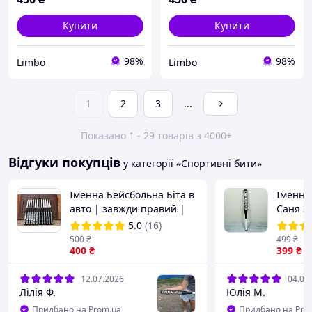
Купити
Купити
98%
98%
Limbo
Limbo
1
2
3
...
Показано 1 - 29 товарів з 4000+
Відгуки покупців
у категорії «Спортивні бити»
Іменна Бейсбольна Біта в
Іменна
авто | завжди правий |
Саня З
Всі жіночі і чоловічі імена
імена і
5.0
(16)
, в наявності!
500
₴
499
₴
400
₴
399
₴
12.07.2026
04.07
Лілія Ф.
Юлія М.
Придбано на Prom.ua
Придбано на Pro