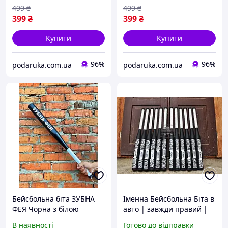
499
₴
499
₴
399
₴
399
₴
Купити
Купити
96%
96%
podaruka.com.ua
podaruka.com.ua
Бейсбольна біта ЗУБНА
Іменна Бейсбольна Біта в
ФЕЯ Чорна з білою
авто | завжди правий |
ручкою
Всі жіночі і чоловічі імена
В наявності
Готово до відправки