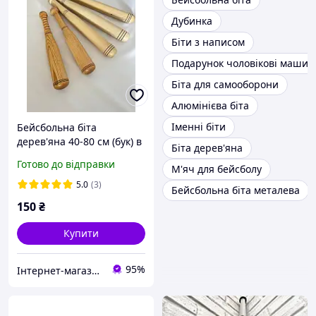
Дубинка
Біти з написом
Подарунок чоловікові машин
Біта для самооборони
Алюмінієва біта
Іменні біти
Бейсбольна біта
дерев'яна 40-80 см (бук) в
Біта дерев'яна
асортименті, сувенірна
Готово до відправки
М'яч для бейсболу
біта з дерева для авто та
подарунку оптом
5.0
(3)
Бейсбольна біта металева
150
₴
Купити
95%
Інтернет-магазин "Кутський сувенір"