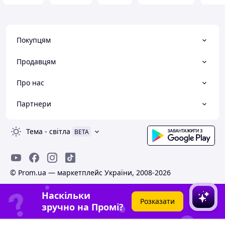
Покупцям
Продавцям
Про нас
Партнери
Тема
-
світла
BETA
© Prom.ua — маркетплейс України, 2008-2026
Наскільки
Розказати
зручно на Промі?