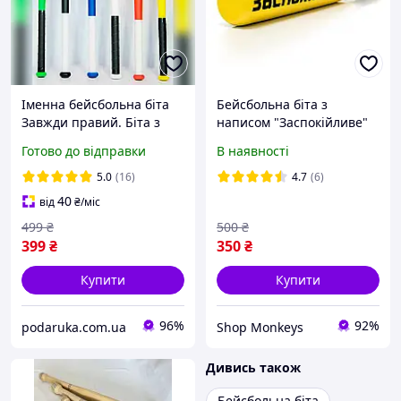
Іменна бейсбольна біта
Бейсбольна біта з
Завжди правий. Біта з
написом "Заспокійливе"
індивідуальною написом.
Готово до відправки
В наявності
6 кольорів.
5.0
(16)
4.7
(6)
40
від
₴
/міс
499
₴
500
₴
399
₴
350
₴
Купити
Купити
96%
92%
podaruka.com.ua
Shop Monkeys
Дивись також
Бейсбольна біта