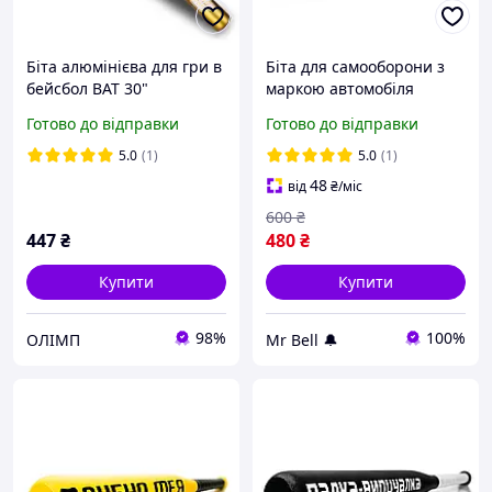
Біта алюмінієва для гри в
Біта для самооборони з
бейсбол BAT 30"
маркою автомобіля
золотиста
«Acura» | 75 см | 800 г
Готово до відправки
Готово до відправки
5.0
(1)
5.0
(1)
48
від
₴
/міс
600
₴
447
₴
480
₴
Купити
Купити
98%
100%
ОЛІМП
Mr Bell 🔔