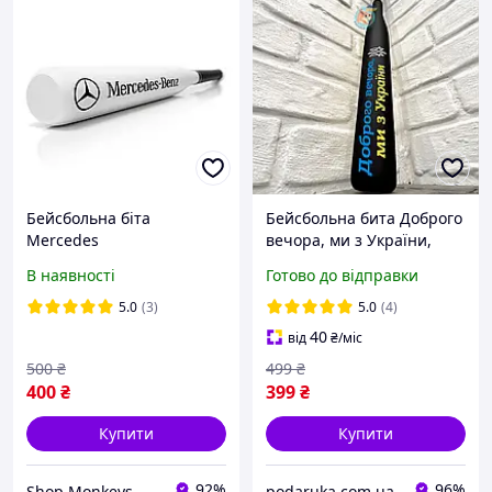
Бейсбольна біта
Бейсбольна бита Доброго
Mercedes
вечора, ми з України,
чорна
В наявності
Готово до відправки
5.0
(3)
5.0
(4)
40
від
₴
/міс
500
₴
499
₴
400
₴
399
₴
Купити
Купити
92%
96%
Shop Monkeys
podaruka.com.ua