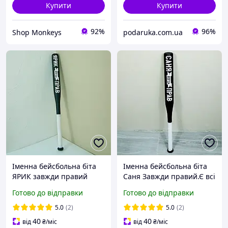
Купити
Купити
92%
96%
Shop Monkeys
podaruka.com.ua
Іменна бейсбольна біта
Іменна бейсбольна біта
ЯРИК завжди правий
Саня Завжди правий.Є всі
імена і 6 кольорів.
Готово до відправки
Готово до відправки
5.0
(2)
5.0
(2)
40
40
від
₴
/міс
від
₴
/міс