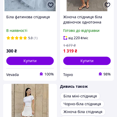
Біла фатинова спідниця
Жіноча спідниця біла
дзвіночок однотонна
Toyvoo
В наявності
Готово до відправки
220
5.0
(1)
від
₴
/міс
1 677
₴
300
₴
1 319
₴
Купити
Купити
100%
98%
Vevada
Toyvo
Дивись також
Біла міні-спідниця
Чорно-біла спідниця
Жіноча біла спідниця