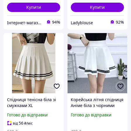
Купити
Купити
94%
92%
Інтернет-магазин "Gladyss"
Ladyblouse
Спідниця тенісна біла зі
Корейська літня спідниця
смужками XL
Аніме біла з чорними
смужками Розмір М (1150)
Готово до відправки
Готово до відправки
56
від
₴
/міс