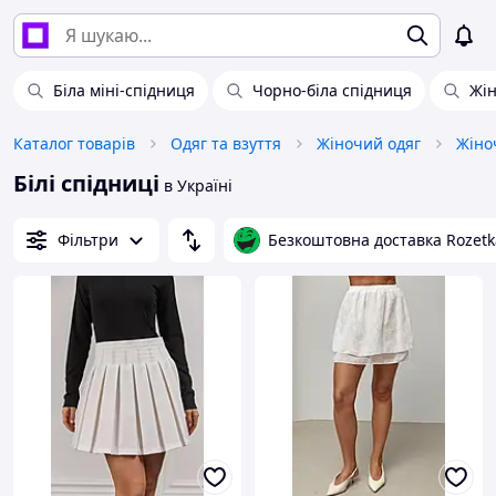
Біла міні-спідниця
Чорно-біла спідниця
Жін
Каталог товарів
Одяг та взуття
Жіночий одяг
Жіно
Білі спідниці
в Україні
Фільтри
Безкоштовна доставка Rozetk