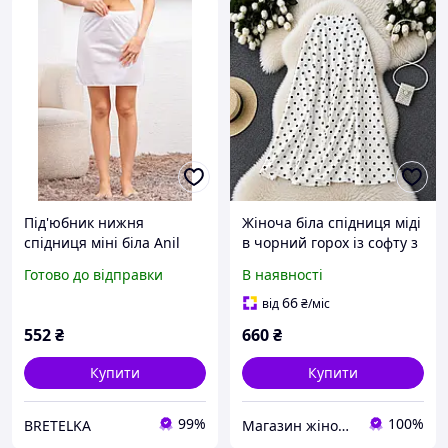
Під'юбник нижня
Жіноча біла спідниця міді
спідниця мiнi біла Anil
в чорний горох із софту з
0615 L
високою посадкою 42-52
Готово до відправки
В наявності
66
від
₴
/міс
552
₴
660
₴
Купити
Купити
99%
100%
BRETELKA
Магазин жіночого одягу Aura