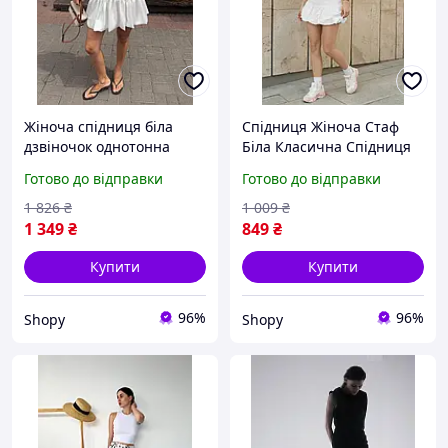
Жіноча спідниця біла
Спідниця Жіноча Стаф
дзвіночок однотонна
Біла Класична Спідниця
Shopy
Staff Pa White Shopy
Готово до відправки
Готово до відправки
1 826
₴
1 009
₴
1 349
₴
849
₴
Купити
Купити
96%
96%
Shopy
Shopy