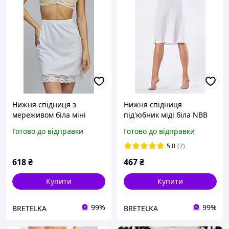
Нижня спідниця з
Нижня спідниця
мереживом біла мiнi
під'юбник міді біла NBB
Sevim 6394 L
2901 L
Готово до відправки
Готово до відправки
5.0
(2)
618
₴
467
₴
Купити
Купити
99%
99%
BRETELKA
BRETELKA