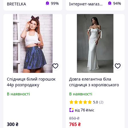
99%
94%
BRETELKA
Інтернет-магазин "Gladyss"
Спідниця білий горошок
Довга елегантна біла
44р розпродажу
спідниця з королівського
шовку з витонченим
В наявності
В наявності
силуетом, 42-44
5.0
(2)
76
від
₴
/міс
850
₴
300
₴
765
₴