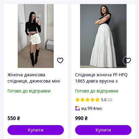
Жіноча джинсова
Спідниця жіноча FF-HFQ
спідниця, джинсова міні
1865 довга ярусна з
спідниця, спідниця
мереживом талія на
Готово до відправки
Готово до відправки
коротка з розрізом, міні
резинці one size, білий,
спідниця з розміром, біла
one size
5.0
(2)
джинсова спідниця
99
від
₴
/міс
550
₴
990
₴
Купити
Купити