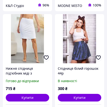
96%
100%
К&Л Студіо
MODNE MISTO
Нижня спідниця
Спідниця білий горошок
під'юбник міді з
44р
модальної бавовни білий
Готово до відправки
В наявності
Emay 1438 L/XL
715
₴
300
₴
Купити
Купити