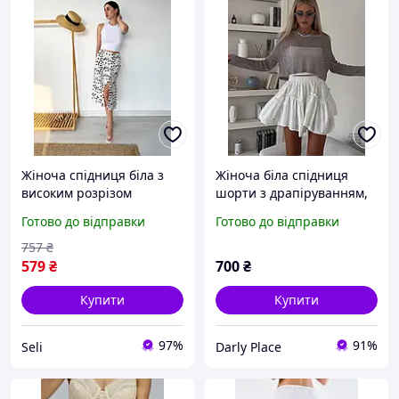
Жіноча спідниця біла з
Жіноча біла спідниця
високим розрізом
шорти з драпіруванням,
елегантна легка Seli
на високій посадці та
Готово до відправки
Готово до відправки
еластичним поясом на
гумці 42-44 46-48
757
₴
579
₴
700
₴
Купити
Купити
97%
91%
Seli
Darly Place