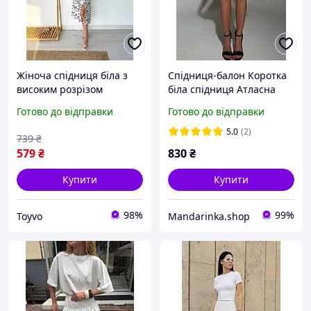
Жіноча спідниця біла з
Спідниця-балон Коротка
високим розрізом
біла спідниця Атласна
елегантна легка Toyvoo
міні спідниця
Готово до відправки
Готово до відправки
5.0
(2)
739
₴
579
₴
830
₴
Купити
Купити
98%
99%
Toyvo
Mandarinka.shop