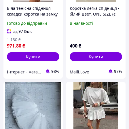
Біла тенісна спідниця
Коротка легка спідниця -
складки коротка на замку
білий цвет, ONE SIZE (є
біла
розміри)
Готово до відправки
В наявності
97
від
₴
/міс
1 130
₴
971
.80
₴
400
₴
Купити
Купити
98%
97%
Інтернет - магазин JEANSTON
Maili.Love