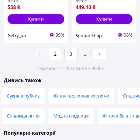
620
₴
499
₴
558
₴
449
.10
₴
Купити
Купити
99%
98%
Getry_ua
Senpai Shop
1
2
3
...
Показано 1 - 29 товарів з 9000+
Дивись також
Сукня в рубчик
Жіночі велюрові костюми
Спідниц
Спідниця літня
Модна спідниця
Жіноча біла спід
Популярні категорії