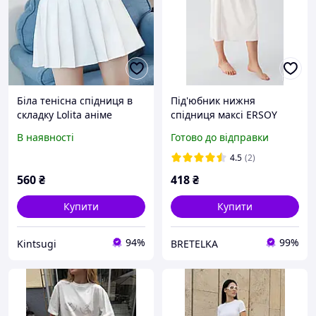
Біла тенісна спідниця в
Під'юбник нижня
складку Lolita аніме
спідниця максі ERSOY
косплей
1007 білий S/M
В наявності
Готово до відправки
4.5
(2)
560
₴
418
₴
Купити
Купити
94%
99%
Kintsugi
BRETELKA