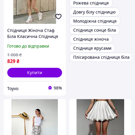
Рожева спідниця
Довгу білу спідницю
Молодіжна спідниця
Спідниця сонце біла
Спідниця Жіноча Стаф
Біла Класична Спідниця
Спідниця жіноча
Staff Pa White Toyvoo
Готово до відправки
Спідниця ярусами
1 008
₴
Плісирована спідниця біла
829
₴
Купити
98%
Toyvo