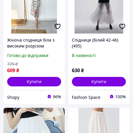
Жіноча спідниця біла з
Спідниця (білий 42-46)
високим розрізом
(495)
елегантна легка Shopy
Готово до відправки
В наявності
779
₴
609
₴
630
₴
Купити
Купити
96%
100%
Shopy
Fashion Space