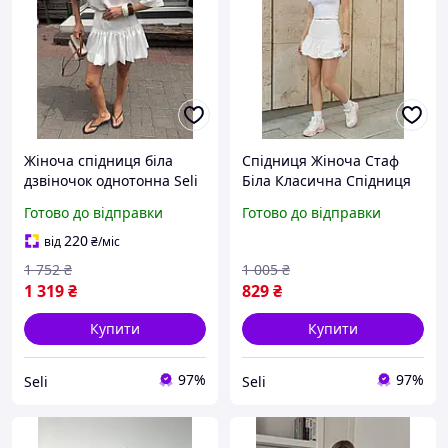
Жіноча спідниця біла
Спідниця Жіноча Стаф
дзвіночок однотонна Seli
Біла Класична Спідниця
Staff Pa White Seli
Готово до відправки
Готово до відправки
220
від
₴
/міс
1 752
₴
1 005
₴
1 319
₴
829
₴
Купити
Купити
97%
97%
Seli
Seli