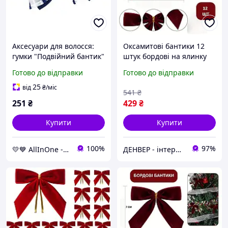
Аксесуари для волосся:
Оксамитові бантики 12
гумки "Подвійний бантик"
штук бордові на ялинку
0101-146, комплект 12
прекраси бант на ялинку
Готово до відправки
Готово до відправки
штук AllInOne -market-
9 на 7 см Денвер
without-queues-
25
від
₴
/міс
541
₴
251
₴
429
₴
Купити
Купити
100%
97%
💛💙 AllInOne - знаходь все необхідне в одному магазині!
ДЕНВЕР - інтернет-магазин преміальної якості та доступних цін!