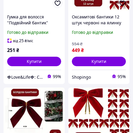
Гумка для волосся
Оксамитові бантики 12
"Подвійний бантик"
штук червоні на ялинку
модель 0101-146, набір 12
прекраси бант на ялинку
Готово до відправки
Готово до відправки
штук Love&Life -online-
9 на 8 см Shopingo
multimarket-
25
від
₴
/міс
554
₴
251
₴
449
₴
Купити
Купити
99%
95%
🍓Love&Life🍓: Світ Здоров'я 💋
Shopingo