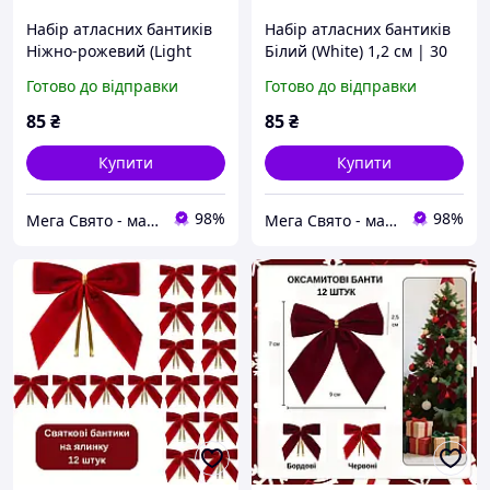
Набір атласних бантиків
Набір атласних бантиків
Ніжно-рожевий (Light
Білий (White) 1,2 см | 30
Pink) 1,2 см | 30 штук |
штук | Декор для кульок,
Готово до відправки
Готово до відправки
Декор для кульок,
флористики, подарунків |
флористики, подарунків |
Китай
85
₴
85
₴
Китай
Купити
Купити
98%
98%
Мега Свято - магазин аксесуарів для свята та все для оформлення повітряними кульками ГУРТ (ОПТ).
Мега Свято - магазин аксесуарів для свята та все для оформлення повітряними кульками ГУРТ (ОПТ).