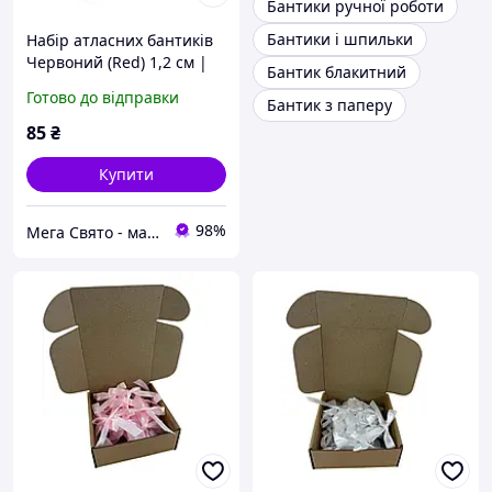
Бантики ручної роботи
Бантики і шпильки
Набір атласних бантиків
Червоний (Red) 1,2 см |
Бантик блакитний
30 штук | Декор для
Готово до відправки
Бантик з паперу
кульок, флористики,
подарунків | Китай
85
₴
Купити
98%
Мега Свято - магазин аксесуарів для свята та все для оформлення повітряними кульками ГУРТ (ОПТ).