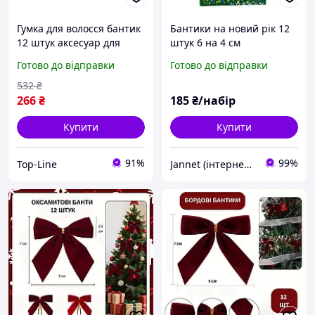
Гумка для волосся бантик
Бантики на новий рік 12
12 штук аксесуар для
штук 6 на 4 см
дівчаток і жінок для
золотистий
Готово до відправки
Готово до відправки
створення зачісок
532
₴
266
₴
185
₴/набір
Купити
Купити
91%
99%
Top-Line
Jannet (інтернет-магазин)