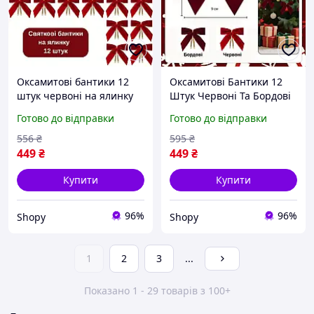
Оксамитові бантики 12
Оксамитові Бантики 12
штук червоні на ялинку
Штук Червоні Та Бордові
прекраси бант на ялинку
На Ялинку Прекраси Бант
Готово до відправки
Готово до відправки
9 на 8 см Shopy
На Ялинку 9 На 7 См
Shopy
556
₴
595
₴
449
₴
449
₴
Купити
Купити
96%
96%
Shopy
Shopy
1
2
3
...
Показано 1 - 29 товарів з 100+