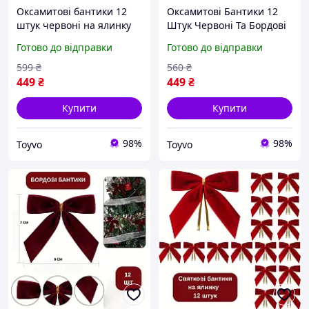
Оксамитові бантики 12
Оксамитові Бантики 12
штук червоні на ялинку
Штук Червоні Та Бордові
прекраси бант на ялинку
На Ялинку Прекраси Бант
Готово до відправки
Готово до відправки
9 на 8 см Toyvoo
На Ялинку 9 На 7 См
Toyvoo
599
₴
560
₴
449
₴
449
₴
Купити
Купити
98%
98%
Toyvo
Toyvo