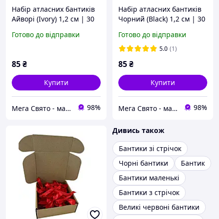
Набір атласних бантиків
Набір атласних бантиків
Айворі (Ivory) 1,2 см | 30
Чорний (Black) 1,2 см | 30
штук | Декор для кульок,
штук | Декор для кульок,
Готово до відправки
Готово до відправки
флористики, подарунків |
флористики, подарунків |
Китай
Китай
5.0
(1)
85
₴
85
₴
Купити
Купити
98%
98%
Мега Свято - магазин аксесуарів для свята та все для оформлення повітряними кульками ГУРТ (ОПТ).
Мега Свято - магазин аксесуарів для свята та все для оформлення повітряними кульками ГУРТ (ОПТ).
Дивись також
Бантики зі стрічок
Чорні бантики
Бантик
Бантики маленькі
Бантики з стрічок
Великі червоні бантики