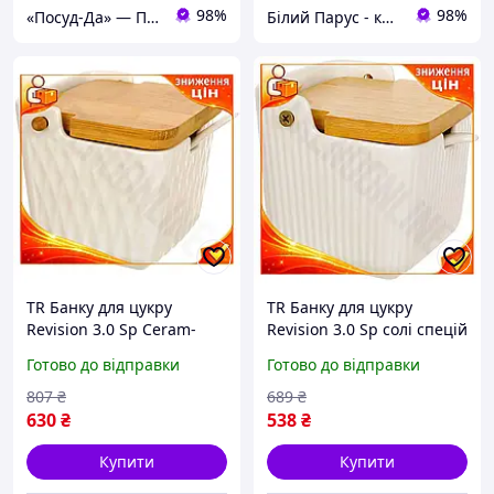
98%
98%
«Посуд-Да» — Посуд, Подарунки, Товари для дому
Білий Парус - комплексне обслуговування в сегменті HoReCa та B2B
TR Банку для цукру
TR Банку для цукру
Revision 3.0 Sp Ceram-
Revision 3.0 Sp солі спецій
Bamboo з порцеляни з
Nouvelle Home 300мл
Готово до відправки
Готово до відправки
бамбуковою кришкою 350
порцелянова з
мл для спецій та SpeR-4N
бамбуковою кришкою ко
807
₴
689
₴
SpeR-4N
630
₴
538
₴
Купити
Купити