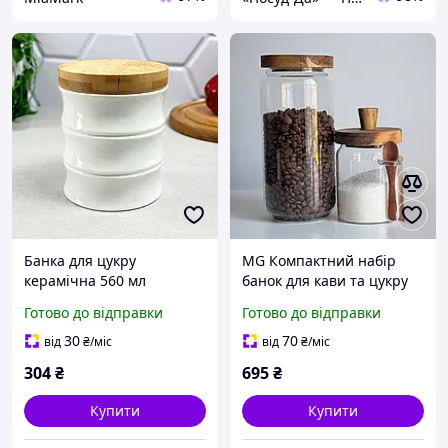
Банка для цукру
MG Компактний набір
керамічна 560 мл
банок для кави та цукру
бамбукова кришка
2шт Набори чай кава
Готово до відправки
Готово до відправки
PJ03762-M1
цукор Набір банок для
зберігання чаю
30
70
від
₴
/міс
від
₴
/міс
304
₴
695
₴
Купити
Купити