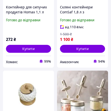
Контейнер для сипучих
Скляні контейнери
продуктів Homax 1,1 л
ComSaf 1,8 л з
банка для круп, борошна,
бамбуковими кришками,
Готово до відправки
Готово до відправки
цукру, молока з кришкою-
прямокутні прозорі банки
дозатором (BR-20)
для цукру, кави, круп,
110
від
₴
/міс
макаронів
1 500
₴
272
₴
1 100
₴
Купити
Купити
99%
94%
Хомакс
Амазончик