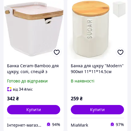
Банка Ceram-Bamboo для
Банка для цукру "Modern"
цукру, солі, спецій з
900мл 11*11*14.5см
бамбуковою кришкою
MC4047
Готово до відправки
В наявності
відкидною 10.5х9.5см
34
від
₴
/міс
342
₴
259
₴
Купити
Купити
94%
97%
Інтернет-магазин "Lucky Store"
MiaMark