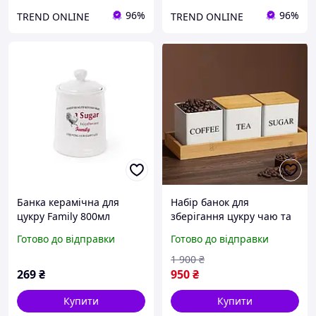
96%
96%
TREND ONLINE
TREND ONLINE
Банка керамічна для
Набір банок для
цукру Family 800мл
зберігання цукру чаю та
кави на підставці, Набір
Готово до відправки
Готово до відправки
кухонної банки з
бамбуковими кришками
1 900
₴
для сипких
269
₴
950
₴
Купити
Купити