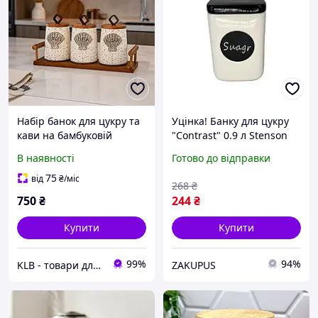
Набір банок для цукру та
Уцінка! Банку для цукру
кави на бамбуковій
"Contrast" 0.9 л Stenson
підставці 3пр/наб 280мл
MC4060-S 10x10x14 см
В наявності
Готово до відправки
75
від
₴
/міс
268
₴
750
₴
244
₴
Купити
Купити
99%
94%
KLB - товари для дому, дітей та тварин
ZAKUPUS