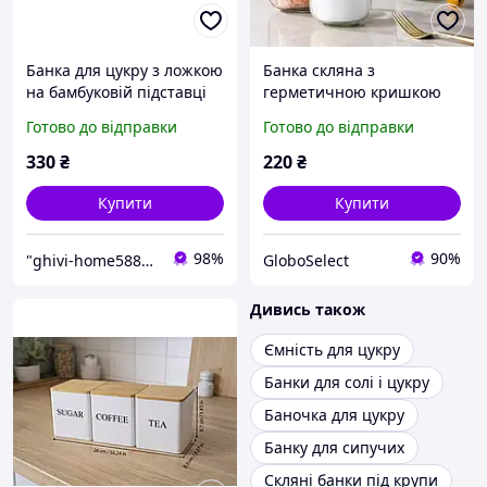
Банка для цукру з ложкою
Банка скляна з
на бамбуковій підставці
герметичною кришкою
280мл
та вбудованою ложкою
Готово до відправки
Готово до відправки
Банка для спецій і цукру
GS227
330
₴
220
₴
Купити
Купити
98%
90%
"ghivi-home588": Товари для дому, перевірені часом!
GloboSelect
Дивись також
Ємність для цукру
Банки для солі і цукру
Баночка для цукру
Банку для сипучих
Скляні банки під крупи