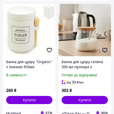
Банка для цукру "Organic"
Банка для цукру скляна
з ложкою 650мл
500 мл прозора з
11*11*15.5см MC4056
бамбуковою кришкою
В наявності
Готово до відправки
Ardesto Midori
30
від
₴
/міс
260
₴
302
₴
Купити
Купити
97%
98%
MiaMark
«Посуд-Да» — Посуд, Подарунки, Товари для дому