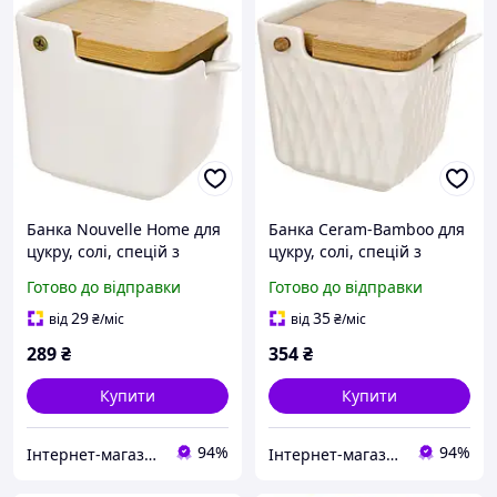
Банка Nouvelle Home для
Банка Ceram-Bamboo для
цукру, солі, спецій з
цукру, солі, спецій з
бамбуковою відкидною
бамбуковою кришкою
Готово до відправки
Готово до відправки
кришкою 300 мл
відкидною 10.8х9.5см
29
35
від
₴
/міс
від
₴
/міс
289
₴
354
₴
Купити
Купити
94%
94%
Інтернет-магазин "Lucky Store"
Інтернет-магазин "Lucky Store"