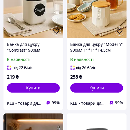
Банка для цукру
Банка для цукру "Modern"
"Contrast" 900мл
900мл 11*11*14.5см
10*10*14см
В наявності
В наявності
22
26
від
₴
/міс
від
₴
/міс
219
₴
258
₴
Купити
Купити
99%
99%
KLB - товари для дому, дітей та тварин
KLB - товари для дому, дітей та тварин