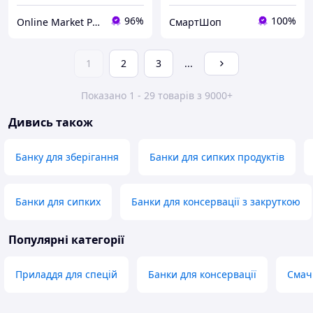
96%
100%
Online Market Plus
СмартШоп
1
2
3
...
Показано 1 - 29 товарів з 9000+
Дивись також
Банку для зберігання
Банки для сипких продуктів
Банки для сипких
Банки для консервації з закруткою
Популярні категорії
Приладдя для спецій
Банки для консервації
Смач