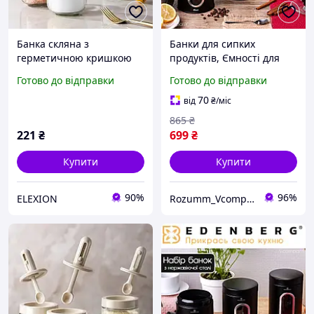
Банка скляна з
Банки для сипких
герметичною кришкою
продуктів, Ємності для
та вбудованою ложкою
зберігання сипких
Готово до відправки
Готово до відправки
Банка для спецій і цукру
продуктів, набір банок
EL0227
для сипких продуктів,
70
від
₴
/міс
Банка для кави, чаю,
865
₴
цукру
221
₴
699
₴
Купити
Купити
90%
96%
ELEXION
Rozumm_VcompanY