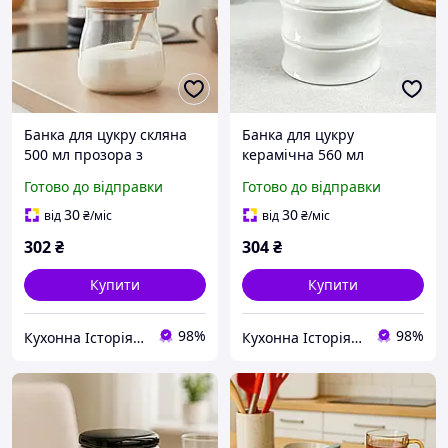
Банка для цукру скляна
Банка для цукру
500 мл прозора з
керамічна 560 мл
бамбуковою кришкою
бамбукова кришка
Готово до відправки
Готово до відправки
Ardesto Midori
PJ03762-M1
30
30
від
₴
/міс
від
₴
/міс
302
₴
304
₴
Купити
Купити
98%
98%
Кухонна Історія - товари для кухні та дому
Кухонна Історія - товари для кухні та дому