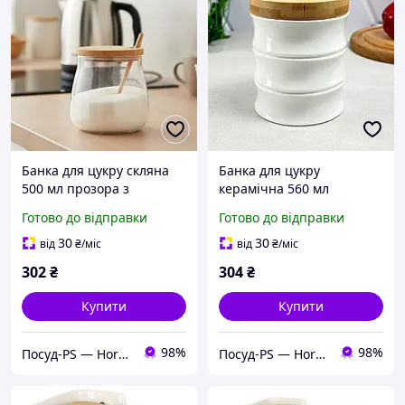
Банка для цукру скляна
Банка для цукру
500 мл прозора з
керамічна 560 мл
бамбуковою кришкою
бамбукова кришка
Готово до відправки
Готово до відправки
Ardesto Midori
PJ03762-M1
30
30
від
₴
/міс
від
₴
/міс
302
₴
304
₴
Купити
Купити
98%
98%
Посуд-PS — Horeca Посуд Подарунки
Посуд-PS — Horeca Посуд Подарунки