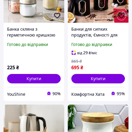
Банка скляна з
Банки для сипких
герметичною кришкою
продуктів, Ємності для
та вбудованою ложкою
зберігання сипких
Готово до відправки
Готово до відправки
Банка для спецій і цукру
продуктів, набір банок
YU227
для сипких продуктів,
29
від
₴
/міс
Банка для кави, чаю,
865
₴
цукру
225
₴
695
₴
Купити
Купити
90%
95%
YouShine
Комфортна Хата