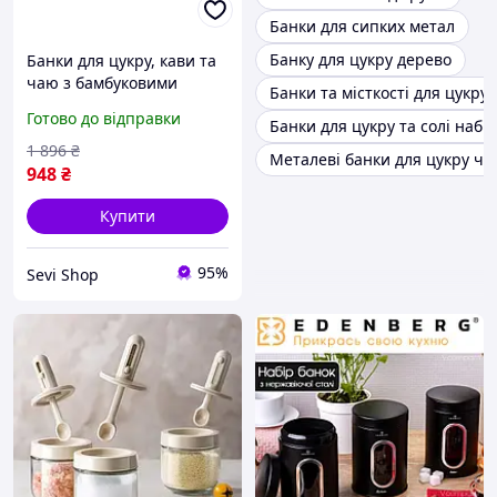
Банки для сипких метал
Банку для цукру дерево
Банки для цукру, кави та
чаю з бамбуковими
Банки та місткості для цукру
кришками та підставкою,
Готово до відправки
Банки для цукру та солі набір
стильний набір для кухні
1 896
₴
Металеві банки для цукру ч
948
₴
Купити
95%
Sevi Shop