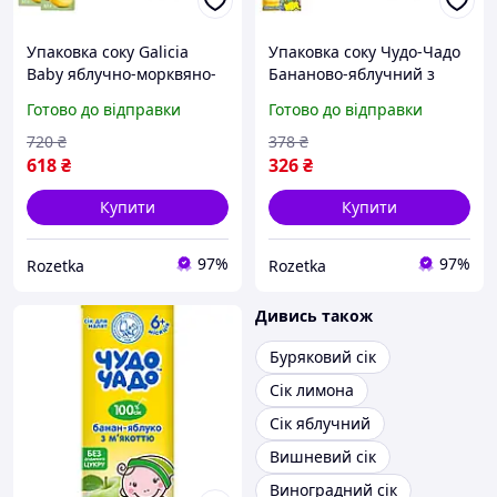
Упаковка соку Galicia
Упаковка соку Чудо-Чадо
Baby яблучно-морквяно-
Бананово-яблучний з
банановий з м якоттю
м'якоттю без цукру 0.2 л х
Готово до відправки
Готово до відправки
натуральний 0.2 л х 27 шт
18 шт (4820003688892)
(4820209564303)
720
₴
378
₴
618
₴
326
₴
Купити
Купити
97%
97%
Rozetka
Rozetka
Дивись також
Буряковий сік
Сік лимона
Сік яблучний
Вишневий сік
Виноградний сік