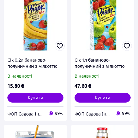
Сік 0,2л бананово-
Сік 1л бананово-
полуничний з м'якоттю
полуничний з м'якоттю
"Добрий Ранок" (1/27)
"Добрий Ранок" (1/12)
В наявності
В наявності
15
.80
₴
47
.60
₴
Купити
Купити
99%
99%
ФОП Садова Інна Віталіївна
ФОП Садова Інна Віталіївна