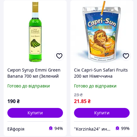
Сироп Syrup Emmi Green
Сік Capri-Sun Safari Fruits
Banana 700 мл (Зелений
200 мл Німеччина
банан)
Готово до відправки
Готово до відправки
23
₴
190
₴
21
.85
₴
Купити
Купити
94%
99%
Ейфорія
"Korzinka24" интернет магазин