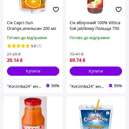
Сік Capri-Sun
Сік яблучний 100% Vittica
Orange,апельсин 200 мл
Sok Jablkowy Польща 750
Німеччина
мл
Готово до відправки
Готово до відправки
5.0
(1)
21
.20
₴
73
.41
₴
20
.14
₴
69
.74
₴
Купити
Купити
99%
99%
"Korzinka24" интернет магазин
"Korzinka24" интернет магазин