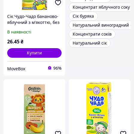
Концентрат яблучного соку
Сік буряка
Сік Чудо-Чадо бананово-
яблучний з м'якоттю, без
Натуральний виноградний сі
цукру, 200 мл
В наявності
Концентрати соків
26
.45
₴
Натуральний сік
Купити
96%
MoveBox