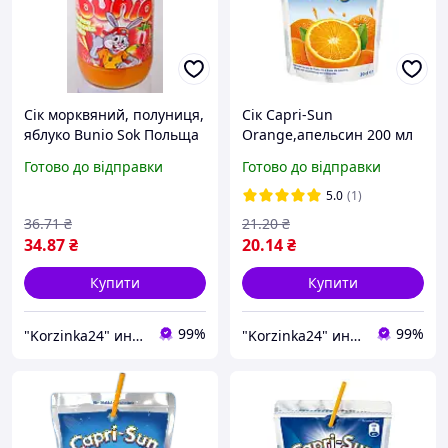
Сік морквяний, полуниця,
Сік Capri-Sun
яблуко Bunio Sok Польща
Orange,апельсин 200 мл
330 мл
Німеччина
Готово до відправки
Готово до відправки
5.0
(1)
36
.71
₴
21
.20
₴
34
.87
₴
20
.14
₴
Купити
Купити
99%
99%
"Korzinka24" интернет магазин
"Korzinka24" интернет магазин