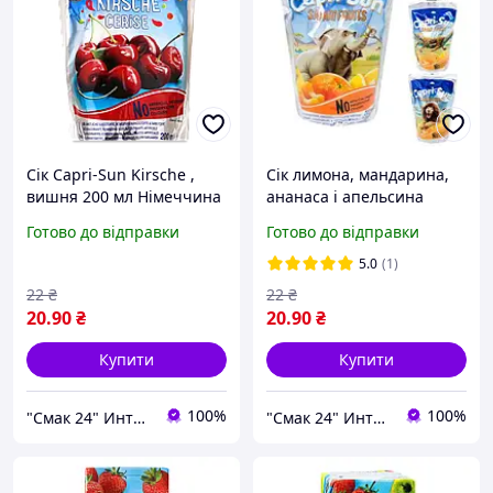
Сік Capri-Sun Kirsche ,
Сік лимона, мандарина,
вишня 200 мл Німеччина
ананаса і апельсина
Capri-Sun Safari Fruits 200
Готово до відправки
Готово до відправки
мл Німеччина
5.0
(1)
22
₴
22
₴
20
.90
₴
20
.90
₴
Купити
Купити
100%
100%
"Смак 24" Интернет-магазин
"Смак 24" Интернет-магазин