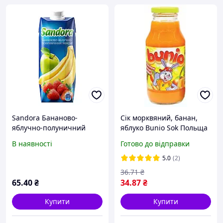
Sandora Бананово-
Сік морквяний, банан,
яблучно-полуничний
яблуко Bunio Sok Польща
нектар 500 мл
330 мл
В наявності
Готово до відправки
5.0
(2)
36
.71
₴
65
.40
₴
34
.87
₴
Купити
Купити