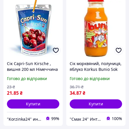
Сік Capri-Sun Kirsche ,
Сік морквяний, полуниця,
вишня 200 мл Німеччина
яблуко Korkus Bunio Sok
Польща 330 мл
Готово до відправки
Готово до відправки
23
₴
36
.71
₴
21
.85
₴
34
.87
₴
Купити
Купити
99%
100%
"Korzinka24" интернет магазин
"Смак 24" Интернет-магазин