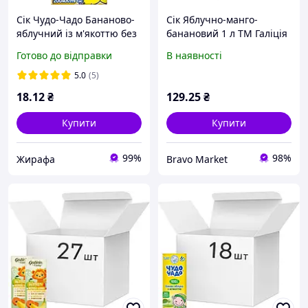
Сік Чудо-Чадо Бананово-
Сік Яблучно-манго-
яблучний із м'якоттю без
банановий 1 л ТМ Галіція
цукру з 6 місяців, 200 мл.
Готово до відправки
В наявності
5.0
(5)
18
.12
₴
129
.25
₴
Купити
Купити
99%
98%
Жирафа
Bravo Market