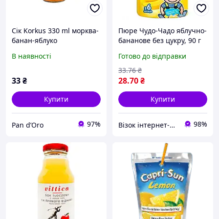
Сік Korkus 330 ml морква-
Пюре Чудо-Чадо яблучно-
банан-яблуко
бананове без цукру, 90 г
(4820016253643)
В наявності
Готово до відправки
33
.76
₴
33
₴
28
.70
₴
Купити
Купити
97%
98%
Pan d’Oro
Візок інтернет-магазин