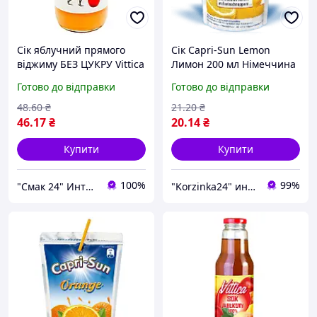
Сік яблучний прямого
Сік Capri-Sun Lemon
віджиму БЕЗ ЦУКРУ Vittica
Лимон 200 мл Німеччина
Nektar 330мл Польща
Готово до відправки
Готово до відправки
48
.60
₴
21
.20
₴
46
.17
₴
20
.14
₴
Купити
Купити
100%
99%
"Смак 24" Интернет-магазин
"Korzinka24" интернет магазин