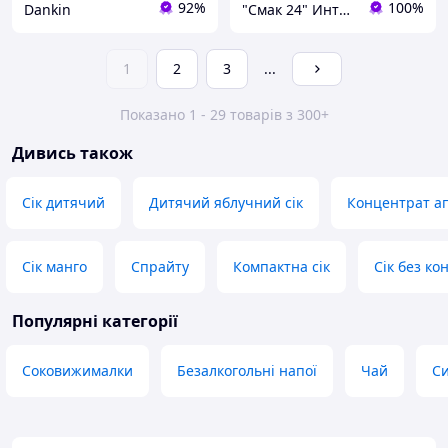
92%
100%
Dankin
"Смак 24" Интернет-магазин
1
2
3
...
Показано 1 - 29 товарів з 300+
Дивись також
Сік дитячий
Дитячий яблучний сік
Концентрат ап
Сік манго
Спрайту
Компактна сік
Сік без ко
Популярні категорії
Соковижималки
Безалкогольні напої
Чай
Си