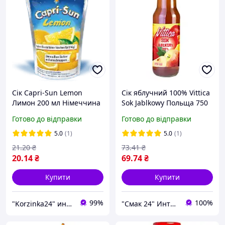
Сік Capri-Sun Lemon
Сік яблучний 100% Vittica
Лимон 200 мл Німеччина
Sok Jablkowy Польща 750
мл
Готово до відправки
Готово до відправки
5.0
(1)
5.0
(1)
21
.20
₴
73
.41
₴
20
.14
₴
69
.74
₴
Купити
Купити
99%
100%
"Korzinka24" интернет магазин
"Смак 24" Интернет-магазин