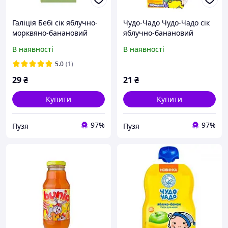
Галіція Бебі сік яблучно-
Чудо-Чадо Чудо-Чадо сік
морквяно-банановий
яблучно-банановий
200мл
200мл
В наявності
В наявності
5.0
(1)
29
₴
21
₴
Купити
Купити
97%
97%
Пузя
Пузя