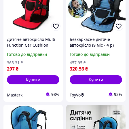
Дитяче автокрісло Multi
Безкаркасне дитяче
Function Car Cushion
автокрісло (9 міс - 4 р)
безкаркасне червоне для
Multi Function Car
Готово до відправки
Готово до відправки
дітей до 12 років
Cushion, Синє /
безпечне та компактне
Портативне сидіння в
365
.31
₴
457
.95
₴
авто
297
₴
320
.56
₴
Купити
Купити
98%
93%
Masterki
ToyVo🌟