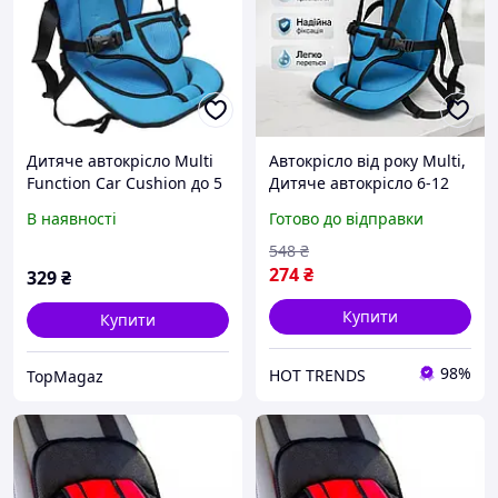
Дитяче автокрісло Multi
Автокрісло від року Multi,
Function Car Cushion до 5
Дитяче автокрісло 6-12
років. Колір: синій
років Портативне
В наявності
Готово до відправки
безкаркасне AU-84
548
₴
274
₴
329
₴
Купити
Купити
98%
HOT TRENDS
TopMagaz