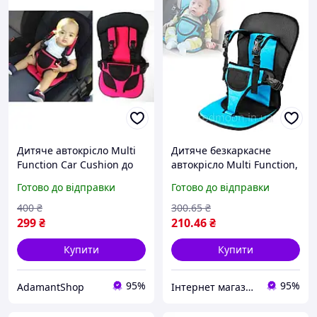
Дитяче автокрісло Multi
Дитяче безкаркасне
Function Car Cushion до
автокрісло Multi Function,
12 років. ZH-432 Колір
синє
Готово до відправки
Готово до відправки
червоний
400
₴
300
.65
₴
299
₴
210
.46
₴
Купити
Купити
95%
95%
AdamantShop
Інтернет магазин Сенс