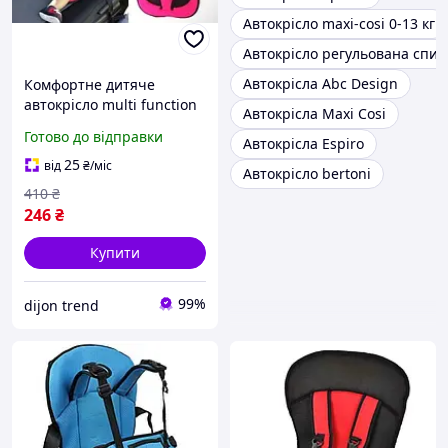
Автокрісло maxi-cosi 0-13 кг
Автокрісло регульована спин
Автокрісла Abc Design
Комфортне дитяче
автокрісло multi function
Автокрісла Maxi Cosi
car cushion переносне
Готово до відправки
Автокрісла Espiro
безкаркасне до 5 років
25
від
₴
/міс
Автокрісло bertoni
410
₴
246
₴
Купити
99%
dijon trend