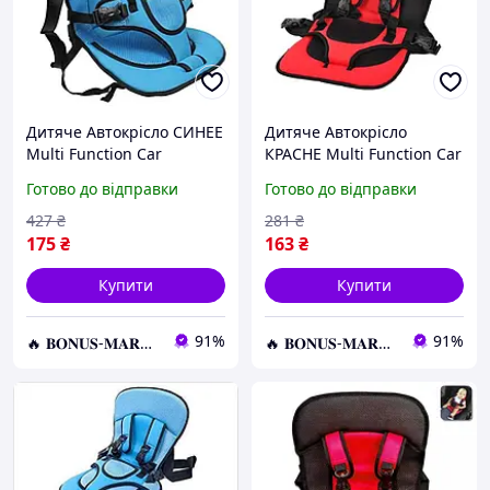
Дитяче Автокрісло СИНЕЕ
Дитяче Автокрісло
Multi Function Car
КРАСНЕ Multi Function Car
Cushion, Безкаркасне
Cushion, Безкаркасне
Готово до відправки
Готово до відправки
автокрісло дитяче
автокрісло дитяче
427
₴
281
₴
175
₴
163
₴
Купити
Купити
91%
91%
🔥 𝐁𝐎𝐍𝐔𝐒-𝐌𝐀𝐑𝐊𝐄𝐓 🔥 – Трендові товари по найкращім цінам
🔥 𝐁𝐎𝐍𝐔𝐒-𝐌𝐀𝐑𝐊𝐄𝐓 🔥 – Трендові товари по найкращім цінам