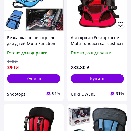
Безкаркасне автокрісло
Автокрісло безкаркасне
для дітей Multi Function
Multi-function car cushion
Car Cushion
Готово до відправки
Готово до відправки
490
₴
390
₴
233
.80
₴
Купити
Купити
91%
91%
Shoptops
UKRPOWERS