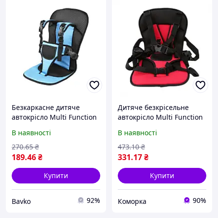
Безкаркасне дитяче
Дитяче безкрісельне
автокрісло Multi Function
автокрісло Multi Function
Car Cushion, Синє / Крісло
Car Cushion Червоний!
В наявності
В наявності
автомобільне
найкраща якість
270
.65
₴
473
.10
₴
189
.46
₴
331
.17
₴
Купити
Купити
92%
90%
Bavko
Коморка