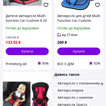
Дитяче автокрісло Multi-
Автокрісло для дітей Multi
function Car Cushion 8 20
Function Car Cushion
кг з п'ятиточковими
блакитне
Готово до відправки
Готово до відправки
ременями безпеки,
комфорт та захист
27
від
₴
/міс
148
.80
₴
133
.92
₴
269
₴
Купити
Купити
95%
92%
Primetorg.od
ВСЕ У ДІМ
Дивись також
Автокрісло з положенням для
Автокріслоореж
Автокрісло з нахилом
Автокрісла Sparco