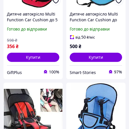
Дитяче автокрісло Multi
Дитяче автокрісло Multi
Function Car Cushion до 5
Function Car Cushion до
років. Колір червоний
12 років. Колір: синій
Готово до відправки
Готово до відправки
50
від
₴
/міс
598
₴
356
₴
500
₴
Купити
Купити
100%
97%
GiftPlus
Smart-Stories