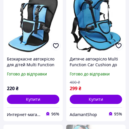
Безкаркасне автокрісло
Дитяче автокрісло Multi
для дітей Multi Function
Function Car Cushion до
Car Cushion
12 років. EH-709 Колір:
Готово до відправки
Готово до відправки
синій
400
₴
220
₴
299
₴
Купити
Купити
96%
95%
Интернет-магазин Каморка
AdamantShop