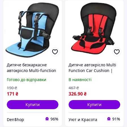
Дитяче безкаркасне
Дитяче автокрісло Multi
автокрісло Multi-function
Function Car Cushion |
car cushion до 6 років
Безкаркасне автокрісло
Готово до відправки
В наявності
Блакитне
дитяче | Червоне! Товар
хіт
190
₴
467
₴
171
₴
326
.90
₴
Купити
Купити
96%
91%
Den$hop
Уют и Красота