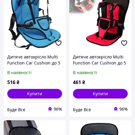
Дитяче автокрісло Multi
Дитяче автокрісло Multi
Function Car Cushion до 5
Function Car Cushion до 5
років. Колір: синій на
років. Колір червоний на
В наявності
В наявності
Буде Все
Буде Все
516
₴
461
₴
Купити
Купити
96%
96%
Буде Все
Буде Все