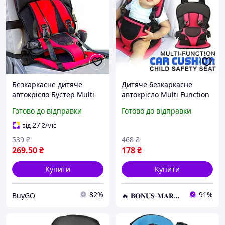
Безкаркасне дитяче
Дитяче безкаркасне
автокрісло Бустер Multi-
автокрісло Multi Function
Function Car Cushion для
Car Cushion до 12 років,
Готово до відправки
Готово до відправки
дітей 9 місяців до 4 років
Крісло автомобільне
з 5-точковим кріпленням
27
від
₴
/міс
539
₴
468
₴
269
.50
₴
178
₴
Купити
Купити
82%
91%
BuyGO
🔥 𝐁𝐎𝐍𝐔𝐒-𝐌𝐀𝐑𝐊𝐄𝐓 🔥 – Трендові товари по найкращім цінам