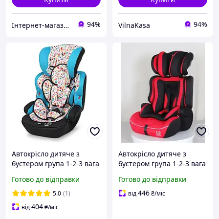
94%
94%
Інтернет-магазин ShopNow
VilnaKasa
Автокрісло дитяче з
Автокрісло дитяче з
бустером група 1-2-3 вага
бустером група 1-2-3 вага
дитини 9-36 кг для
дитини 9-36 кг для
Готово до відправки
Готово до відправки
хлопчика та дівчинки
хлопчика та дівчинки JOY
Bamby (KX18)
(TK-1456)
446
5.0
(1)
від
₴
/міс
404
від
₴
/міс