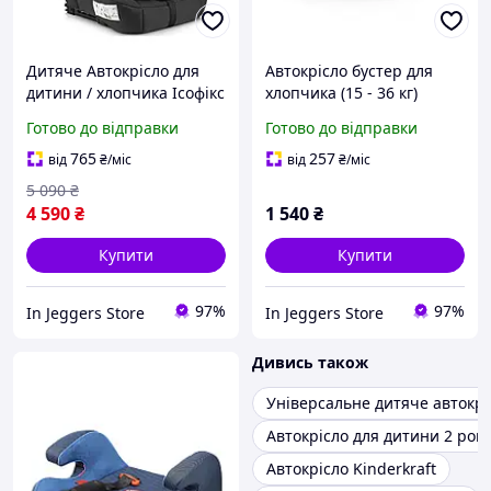
Дитяче Автокрісло для
Автокрісло бустер для
дитини / хлопчика Ісофікс
хлопчика (15 - 36 кг)
Чорне Sesttino 9-36 кг
Чорне Sesttino Isofix
Готово до відправки
Готово до відправки
765
257
від
₴
/міс
від
₴
/міс
5 090
₴
4 590
₴
1 540
₴
Купити
Купити
97%
97%
In Jeggers Store
In Jeggers Store
Дивись також
Універсальне дитяче автокрі
Автокрісло для дитини 2 рок
Автокрісло Kinderkraft