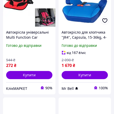
Автокрісла універсальні
Автокрісло для хлопчика
Multi Function Car
"JR4", Capsula, 15-36kg, 4-
Cushion, Дитяче крісло
12років, Синій | 38x40x17
Готово до відправки
Готово до відправки
для поїздок, Автокрісло
см
MP-897 для хлопчика
167
від
₴
/міс
544
₴
2 090
₴
272
₴
1 670
₴
Купити
Купити
90%
100%
КлікМАРКЕТ
Mr Bell 🔔