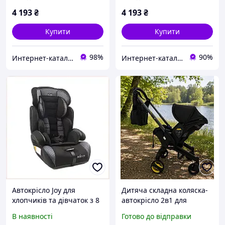
4 193
₴
4 193
₴
Купити
Купити
98%
90%
Интер​нет-ка​т​ал​​ог ски​​д​ок "МОДНИК"
Интернет-кат​​алог ск​​ид​​ок Zakazov
Автокрісло Joy для
Дитяча складна коляска-
хлопчиків та дівчаток з 8
автокрісло 2в1 для
положеннями
дівчинки та хлопчика
В наявності
Готово до відправки
підголівника 9004A0C50K
Maraton S800 black