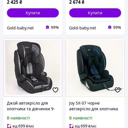
2 425
₴
2 674
₴
Купити
Купити
99%
99%
Gold-baby.net
Gold-baby.net
Джой автокрісло для
Joy SX-07 чорне
хлопчика та дівчинки 9-
автокрісло для хлопчика
36 кг, T9004C057E
та дівчинки 9-36кг,
В наявності
В наявності
90E04E056
699
699
від
₴
/міс
від
₴
/міс