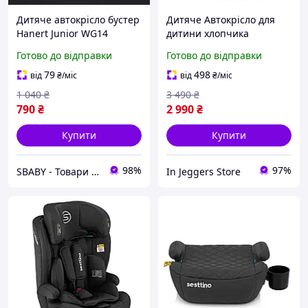
Дитяче автокрісло бустер
Дитяче Автокрісло для
Hanert Junior WG14
дитини хлопчика
чорний 15-36 кг / 125-150
дівчинки 15-36 кг
Готово до відправки
Готово до відправки
см i-Size
Морська хвиля Sesttino
79
498
від
₴
/міс
від
₴
/міс
1 040
₴
3 490
₴
790
₴
2 990
₴
Купити
Купити
98%
97%
SBABY - Товари для всієї родини
In Jeggers Store