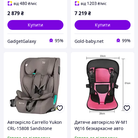
480
1203
від
₴
/міс
від
₴
/міс
2 879
₴
7 219
₴
Купити
Купити
95%
99%
GadgetGalaxy
Gold-baby.net
Автокрісло Carrello Yukon
Дитяче автокрісло W-M1
CRL-15808 Sandstone
WJ16 безкаркасне авто
Beige i-Size 9-36 кг,
крісло червоно-чорне