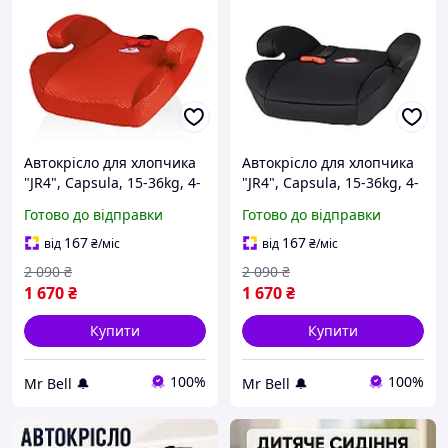
Автокрісло для хлопчика
Автокрісло для хлопчика
"JR4", Capsula, 15-36kg, 4-
"JR4", Capsula, 15-36kg, 4-
12років, Червоний |
12років, чорний
Готово до відправки
Готово до відправки
38x40x17 см
167
167
від
₴
/міс
від
₴
/міс
2 090
₴
2 090
₴
1 670
₴
1 670
₴
Купити
Купити
100%
100%
Mr Bell 🔔
Mr Bell 🔔