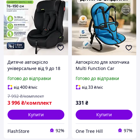
Дитяче автокрісло
Автокрісло для хлопчика
універсальне від 9 до 18
Multi Function Car
кг Автокрісло для авто від
Cushion, Крісло в машину
Готово до відправки
Готово до відправки
76 до 150 см Переносні
для дітей 7, Автокрісло
дитячі автокрісла
група 123 BJ-66
400
33
від
₴
/міс
від
₴
/міс
7 992
₴/комплект
3 996
₴/комплект
331
₴
Купити
Купити
92%
97%
FlashStore
One Tree Hill