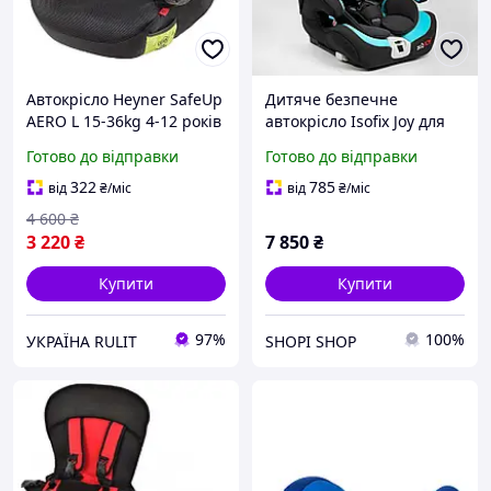
Автокрісло Heyner SafeUp
Дитяче безпечне
AERO L 15-36kg 4-12 років
автокрісло Isofix Joy для
чорний 793100 3
хлопчиків 1-12 років
Готово до відправки
Готово до відправки
Автокрісло 9-36 кг FX-5266
Чорно-блакитний
322
785
від
₴
/міс
від
₴
/міс
4 600
₴
3 220
₴
7 850
₴
Купити
Купити
97%
100%
УКРАЇНА RULIT
SHOPI SHOP