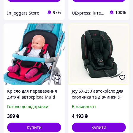
97%
100%
In Jeggers Store
UExpress: інтернет-магазин
Крісло для перевезення
Joy SX-250 автокрісло для
дитячі автокрісла Multi
хлопчика та дівчинки 9-
Function Car Cushion,
36 кг, ET9004058B
Готово до відправки
В наявності
Авто1 KW-176 3-7 років
399
₴
4 193
₴
Купити
Купити