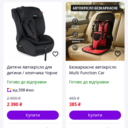
Дитяче Автокрісло для
Безкаркасне автокрісло
дитини / хлопчика Чорне
Multi Function Car
Hanert i-Size 76-150см
Cushion, Безкаркасне
Готово до відправки
Готово до відправки
крісло для дітей,
Автокрісло для авто PW-
398
від
₴
/міс
73
2 890
₴
485
₴
2 390
₴
385
₴
Купити
Купити