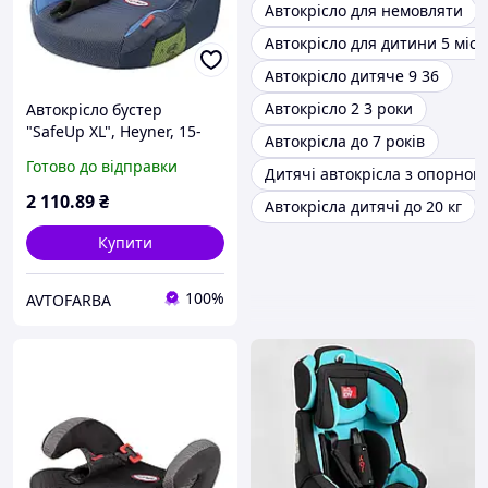
Автокрісло для немовляти
Автокрісло для дитини 5 міся
Автокрісло дитяче 9 36
Автокрісло 2 3 роки
Автокрісло бустер
"SafeUp XL", Heyner, 15-
Автокрісла до 7 років
36kg, 4-12років, синій,
Готово до відправки
Дитячі автокрісла з опорною
783400
2 110
.89
₴
Автокрісла дитячі до 20 кг
Купити
100%
AVTOFARBA