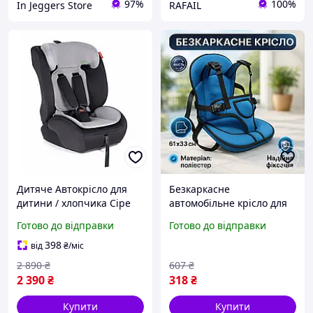
97%
100%
In Jeggers Store
RAFAIL
Дитяче Автокрісло для
Безкаркасне
дитини / хлопчика Сіре
автомобільне крісло для
Hanert i-Size 76-150см
перевезення дітей Multi,
Готово до відправки
Готово до відправки
Grey
Автокрісло до року
автокрісло для хлопчика
398
від
₴
/міс
XU-37
2 890
₴
607
₴
2 390
₴
318
₴
Купити
Купити