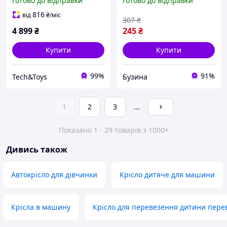
Готово до відправки
Готово до відправки
ISOFIX, можлива оплата
дитяча накладка у
дитячими виплатами
машину buzyna
816
від
₴
/міс
307
₴
7000 грн
4 899
₴
245
₴
Купити
Купити
99%
91%
Tech&Toys
Бузина
1
2
3
...
Показано 1 - 29 товарів з 1000+
Дивись також
Автокрісло для дівчинки
Крісло дитяче для машини
Крісла в машину
Крісло для перевезення дитини пере