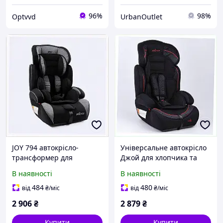
96%
98%
Optvvd
UrbanOutlet
JOY 794 автокрісло-
Універсальне автокрісло
трансформер для
Джой для хлопчика та
хлопчика та дівчинки,
дівчинки 9-36кг,
В наявності
В наявності
8951C4C94
8T9514A9M2
484
480
від
₴
/міс
від
₴
/міс
2 906
₴
2 879
₴
Купити
Купити