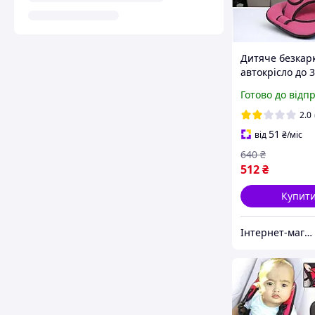
Дитяче безкар
автокрісло до 3
(Автомобільне 
Готово до відп
для дитини) Р
2.0
51
від
₴
/міс
640
₴
512
₴
Купит
Інтернет-магазин Bigs