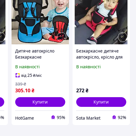
Дитяче автокрісло
Безкаркасне дитяче
я
Безкаркасне
автокрісло, крісло для
автомобільне крісло
дитини в машину,
В наявності
В наявності
для дитини до 36кг
дитяче автомобільне
крісло
25
від
₴
/міс
339
₴
305
.10
₴
272
₴
Купити
Купити
5%
95%
92%
HotGame
Sota Market