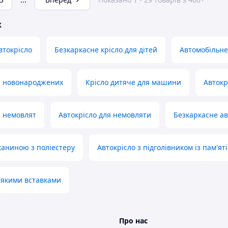
ж
втокрісло
Безкаркасне крісло для дітей
Автомобільне
я новонароджених
Крісло дитяче для машини
Автокр
я немовлят
Автокрісло для немовляти
Безкаркасне ав
тканиною з поліестеру
Автокрісло з підголівником із пам'яті
м'якими вставками
Про нас