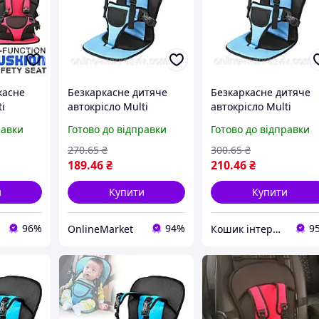
касне
Безкаркасне дитяче
Безкаркасне дитяче
i
автокрісло Multi
автокрісло Multi
ushion
Function Car Cushion,
Function Car Cushion,
равки
Готово до відправки
Готово до відправки
років
Синє / Крісло
Синє / Крісло
ільне.
автомобільне
автомобільне
270
.65
₴
300
.65
₴
189
.46
₴
210
.46
₴
и
Купити
Купити
96%
94%
9
OnlineMarket
Кошик інтернет магазин