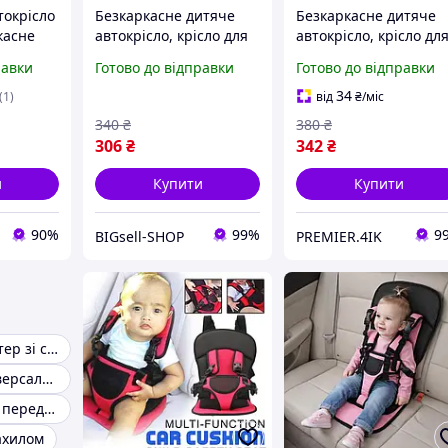
токрісло
Безкаркасне дитяче
Безкаркасне дитяче
касне
автокрісло, крісло для
автокрісло, крісло дл
ільне до
дитини в машину,
дитини в машину,
равки
Готово до відправки
Готово до відправки
GS227
дитяче автомобільне
дитяче автомобільне
крісло
крісло
34
(1)
від
₴
/міс
340
₴
380
₴
306
₴
342
₴
и
Купити
Купити
90%
99%
9
BIGsell-SHOP
PREMIER.4IK
Автокрісло-бустер зі спинкою
Автокрісла універсальні
Автокрісло для переднього сидіння
ахилом