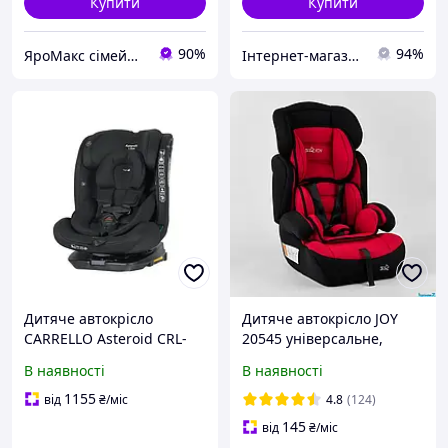
Купити
Купити
90%
94%
ЯроМакс сімейний магазин
Інтернет-магазин Mom's mouse
Дитяче автокрісло
Дитяче автокрісло JOY
CARRELLO Asteroid CRL-
20545 універсальне,
17001 Space Black i-Size
група 1/2/3, вага дитини
В наявності
В наявності
0+1 ISOFIX з поворотом
від 9-36 кг
1155
від
₴
/міс
4.8
(124)
145
від
₴
/міс