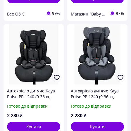
99%
97%
Все O&K
Магазин "Baby Comfort"
Автокрісло дитяче Kaya
Автокрісло дитяче Kaya
Pulse PP-1240 (9 36 кг,
Pulse PP-1240 (9 36 кг,
група 1-2-3, бустер)
група 1-2-3, бустер)
Готово до відправки
Готово до відправки
Melange Black
Graphite Blend
2 280
₴
2 280
₴
Купити
Купити