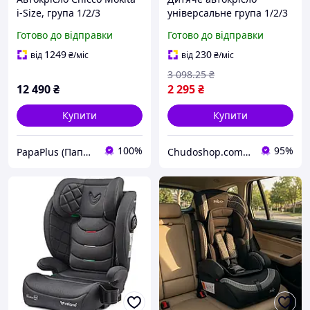
i-Size, група 1/2/3
універсальне група 1/2/3
для дітей 9-36 кг
Готово до відправки
Готово до відправки
регульоване підголів'я
спинка бустер безпека
1249
230
від
₴
/міс
від
₴
/міс
комфорт
3 098
.25
₴
12 490
₴
2 295
₴
Купити
Купити
100%
95%
PapaPlus (Папа Плюс)
Chudoshop.com.ua