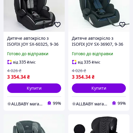
Дитяче автокрісло з
Дитяче автокрісло з
ISOFIX JOY SX-60325, 9-36
ISOFIX JOY SX-36907, 9-36
кг, універсальне, група
кг, універсальне, група
Готово до відправки
Готово до відправки
1/2/3, ізофикс
1/2/3, ізофикс
335
335
від
₴
/міс
від
₴
/міс
4 026
₴
4 026
₴
3 354
.34
₴
3 354
.34
₴
Купити
Купити
99%
99%
🌞ALLBABY магазин товарів для дітей
🌞ALLBABY магазин товарів для дітей