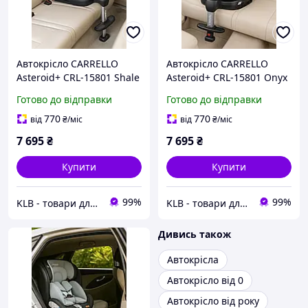
Автокрісло CARRELLO
Автокрісло CARRELLO
Asteroid+ CRL-15801 Shale
Asteroid+ CRL-15801 Onyx
Grey 0+1/2/3 ISOFIX з
Black 0+1/2/3 ISOFIX з
Готово до відправки
Готово до відправки
поворотом та опорною
поворотом та опорною
стійкою
стійкою
770
770
від
₴
/міс
від
₴
/міс
7 695
₴
7 695
₴
Купити
Купити
99%
99%
KLB - товари для дому, дітей та тварин
KLB - товари для дому, дітей та тварин
Дивись також
Автокрісла
Автокрісло від 0
Автокрісло від року