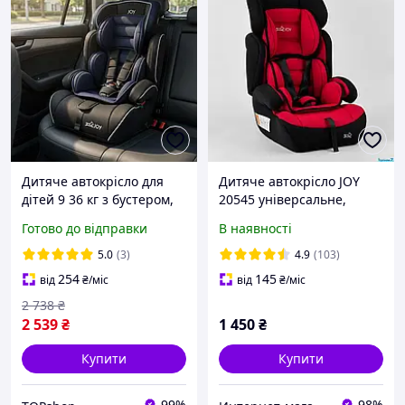
Дитяче автокрісло для
Дитяче автокрісло JOY
дітей 9 36 кг з бустером,
20545 універсальне,
універсальне
група 1/2/3, вага дитини
Готово до відправки
В наявності
автомобільне крісло
від 9-36 кг
група 1/2/3, регульований
5.0
(3)
4.9
(103)
підголівник
254
145
від
₴
/міс
від
₴
/міс
2 738
₴
2 539
₴
1 450
₴
Купити
Купити
99%
98%