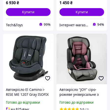
6 930
₴
1 450
₴
Купити
Купити
99%
94%
Tech&Toys
Інтернет-магазин Kids
Автокрісло El Camino i-
Автокрісло "JOY" сіро-
RISE ME 1207 Gray ISOFIX
рожеве універсальне з
5 положень 0+/1-2-3 сірий
бустером група 1/2/3 для
Готово до відправки
Готово до відправки
дітей 9-36 кг регульоване
знімний чохол
825
від
₴
/міс
5.0
(3)