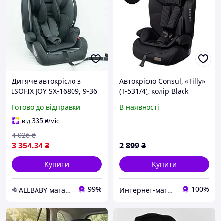
Дитяче автокрісло з
Автокрісло Consul, «Tilly»
ISOFIX JOY SX-16809, 9-36
(T-531/4), колір Black
кг, універсальне, група
Strips (чорний)
Готово до відправки
В наявності
1/2/3, ізофикс
335
від
₴
/міс
4 026
₴
3 354
.34
₴
2 899
₴
Купити
Купити
99%
100%
🌞ALLBABY магазин товарів для дітей
Интернет-магазин детских товаров "Jennifer"