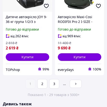
Дитяче автокрісло JOY 9-
Автокрісло Maxi-Cosi
36 кг група 1/2/3 з
RODIFIX Pro 2 I-SIZE -
бустером, універсальне
Authentic Green
Готово до відправки
Готово до відправки
автокрісло з
(8800490110) Нове!
регульованим
262
969
від
₴
/міс
від
₴
/міс
підголівником
2 818
₴
11 400
₴
2 619
₴
9 690
₴
Купити
Купити
99%
100%
TOPshop
everydays
1
2
3
...
Показано 1 - 29 товарів з 5000+
Дивись також