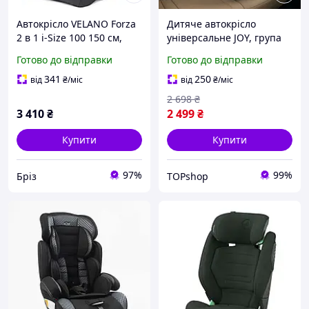
Автокрісло VELANO Forza
Дитяче автокрісло
2 в 1 i-Size 100 150 см,
універсальне JOY, група
ISOFIX, grey
1/2/3, для дітей вагою від
Готово до відправки
Готово до відправки
9 до 36 кг, регульоване
підголів'я, знімний чохол
341
250
від
₴
/міс
від
₴
/міс
2 698
₴
3 410
₴
2 499
₴
Купити
Купити
97%
99%
Бріз
TOPshop