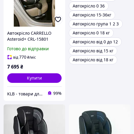
Автокрісло 0 36
Автокрісло 15-36кг
Автокрісло група 1 2 3
Автокрісло 0 18 кг
Автокрісло CARRELLO
Asteroid+ CRL-15801
Автокрісло від 0 до 12
Marble Grey 0+1/2/3
Готово до відправки
Автокрісло від 15 кг
ISOFIX з поворотом та
опорною стійкою /1
770
від
₴
/міс
Автокрісло від 18 кг
7 695
₴
Купити
99%
KLB - товари для дому, дітей та тварин