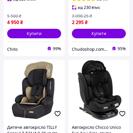
230
від
₴
/міс
5 500
₴
3 098
.25
₴
4 950
₴
2 295
₴
Купити
Купити
99%
95%
Chito
Chudoshop.com.ua
Дитяче автокрісло TILLY
Автокрісло Chicco Unico