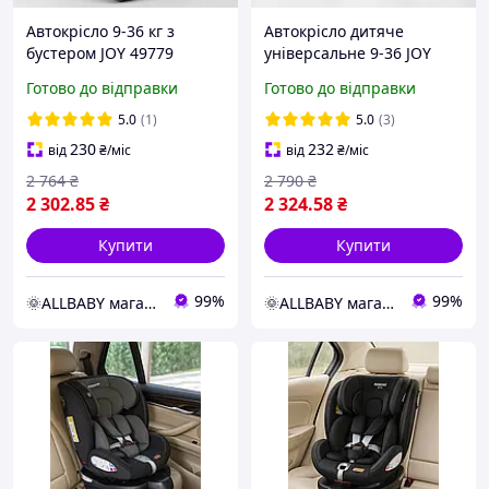
Автокрісло 9-36 кг з
Автокрісло дитяче
бустером JOY 49779
універсальне 9-36 JOY
Чорне, універсальне,
36800 VL, з бустером,
Готово до відправки
Готово до відправки
група 1/2/3
група 1/2/3, вага дитини
9-36 кг
5.0
(1)
5.0
(3)
230
232
від
₴
/міс
від
₴
/міс
2 764
₴
2 790
₴
2 302
.85
₴
2 324
.58
₴
Купити
Купити
99%
99%
🌞ALLBABY магазин товарів для дітей
🌞ALLBABY магазин товарів для дітей