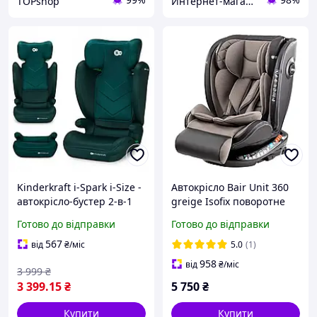
TOPshop
Интернет-магазин Dendis
Kinderkraft i-Spark i-Size -
Автокрісло Bair Unit 360
автокрісло-бустер 2-в-1
greige Isofix поворотне
360° дитяче 0 36 кг група
Готово до відправки
Готово до відправки
0+1/2/3 з кріпленням
Isofix
567
від
₴
/міс
5.0
(1)
958
від
₴
/міс
3 999
₴
3 399
.15
₴
5 750
₴
Купити
Купити