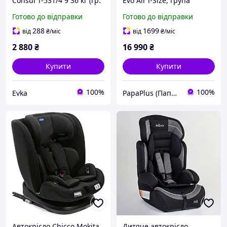
Consul T-531/4 9 36 кг (гр.
Evo Air i-Size, група
1/2/3), регульований
0+/1/2/3
Готово до відправки
Готово до відправки
підголівник і боковий
захист
288
1699
від
₴
/міс
від
₴
/міс
2 880
₴
16 990
₴
Купити
Купити
100%
100%
Evka
PapaPlus (Папа Плюс)
Автокрісло Chicco Mokita
Дитяче автокрісло