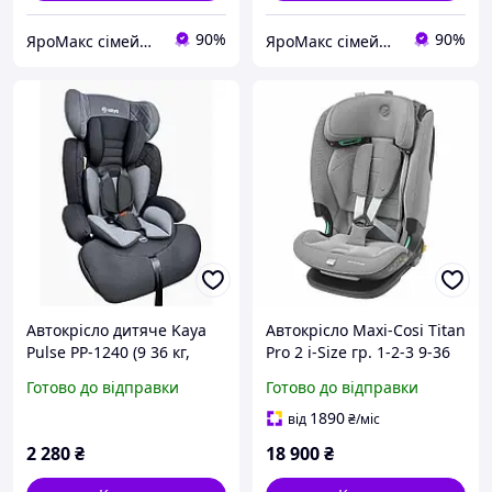
90%
90%
ЯроМакс сімейний магазин
ЯроМакс сімейний магазин
Автокрісло дитяче Kaya
Автокрісло Maxi-Cosi Titan
Pulse PP-1240 (9 36 кг,
Pro 2 i-Size гр. 1-2-3 9-36
група 1-2-3, бустер) Iron
кг Authentic Grey,
Готово до відправки
Готово до відправки
Shade
8618510112
1890
від
₴
/міс
2 280
₴
18 900
₴