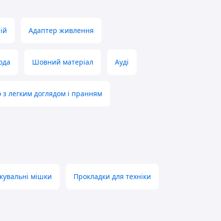
ій
Адаптер живлення
ода
Шовний матеріал
Ауді
о з легким доглядом і пранням
кувальні мішки
Прокладки для техніки