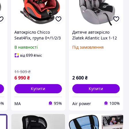
Автокрісло Chicco
Дитяче автокрісло
Seat4Fix, група 0+/1/2/3
Zlatek Atlantic Lux 1-12
(вітрина)
років 9-36 кг категорія
В наявності
Під замовлення
1-2-3 сірий
699
від
₴
/міс
11 509
₴
6 990
₴
2 600
₴
Купити
Купити
5%
95%
100%
МА
Air power