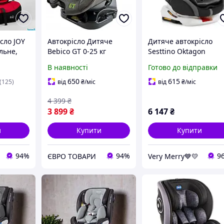
сло JOY
Автокрісло Дитяче
Дитяче автокрісло
льне,
Bebico GT 0-25 кг
Sesttino Oktagon
га
(Сестинно Октагон)
В наявності
Готово до відправки
 кг
Melange Grey (сірий
колір) з Isofix, група 0
650
615
(125)
від
₴
/міс
від
₴
/міс
36 кг
4 399
₴
3 899
₴
6 147
₴
и
Купити
Купити
94%
94%
9
ЄВРО ТОВАРИ
Very Merry💙💛