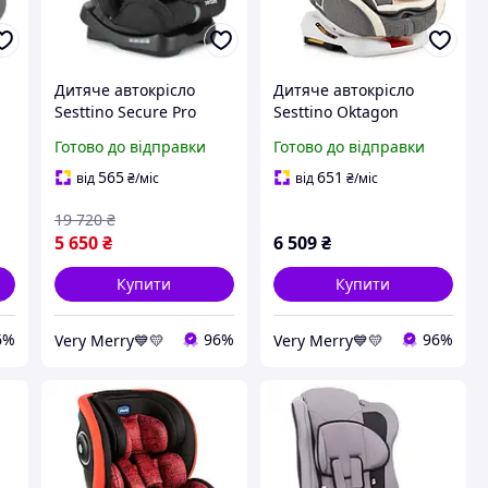
Дитяче автокрісло
Дитяче автокрісло
Sesttino Secure Pro
Sesttino Oktagon
(Сестинно Сек'юре Про)
(Сестинно-Октагон)
Готово до відправки
Готово до відправки
Black (чорний колір)
Cream Grey (сірий/
-
група 0-36 кг
бежевий колір) з Isofix,
565
651
від
₴
/міс
від
₴
/міс
група 0-36 кг
19 720
₴
5 650
₴
6 509
₴
Купити
Купити
6%
96%
96%
Very Merry💙💛
Very Merry💙💛