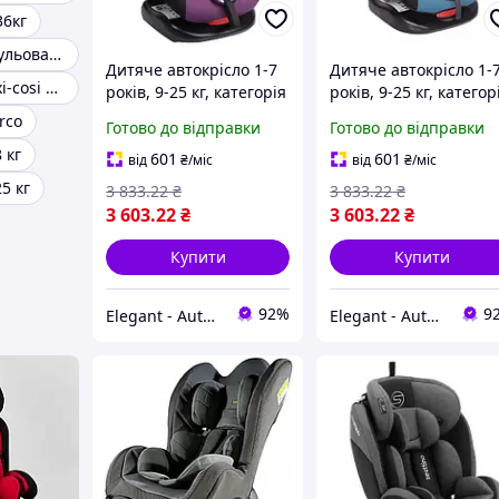
36кг
Автокрісло регульована спинка
Дитяче автокрісло 1-7
Дитяче автокрісло 1-
Автокрісло maxi-cosi 0-13 кг
років, 9-25 кг, категорія
років, 9-25 кг, категор
1/2 SIGER ART "Кокон"
1/2 SIGER ART "Кокон
rco
Готово до відправки
Готово до відправки
абстракція
геометрія
 кг
601
601
від
₴
/міс
від
₴
/міс
5 кг
3 833
.22
₴
3 833
.22
₴
3 603
.22
₴
3 603
.22
₴
Купити
Купити
92%
9
Elegant - Auto | Автотовари. Аксесуари для авто
Elegant - Auto | Автотовари. Аксесуари для авто