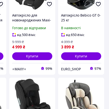
7
Автокрісло для
Автокрісло Bebico GT 0-
ія
новонароджених Maxi-
25 кг
"
Cosi CitiFix i-Size Black
Готово до відправки
В наявності
група 0+ (0-12 кг)
500
650
від
₴
/міс
від
₴
/міс
5 999
₴
4 399
₴
4 999
₴
3 899
₴
Купити
Купити
2%
99%
97%
⭐MAXY⭐
EURO_SHOP