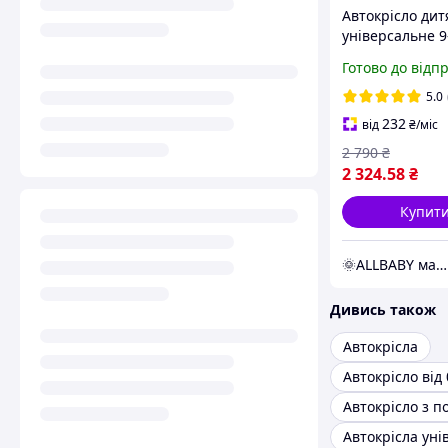
Автокрісло дит
універсальне 9
36800 VL, з бус
Готово до відп
група 1/2/3, ва
дитини 9-36 кг
5.0
232
від
₴
/міс
2 790
₴
2 324
.58
₴
Купит
🌞ALLBABY магазин товарів для дітей
Дивись також
Автокрісла
Автокрісло від 