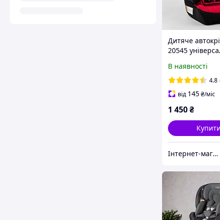
Дитяче автокрі
20545 універса
група 1/2/3, ва
В наявності
дитини від 9-36
4.8
145
від
₴
/міс
1 450
₴
Купит
Інтернет-магазин Kids