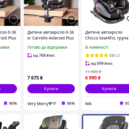
сло 0-36
Дитяче автокрісло 0-36
Дитяче автокрісло
roid Plus
кг Carrello Asteroid Plus
Chicco Seat4Fix, група
роїд
(Каррелло Астероїд
0+/1/2/3, вітрина
равки
Готово до відправки
В наявності
1 Shale
Плюс) CRL-15801
ір)
Marble Grey (сірий
768
від
₴
/міс
5.0
(2)
колір)
699
від
₴
/міс
11 509
₴
7 675
₴
6 990
₴
и
Купити
Купити
96%
96%
9
Very Merry💙💛
МА