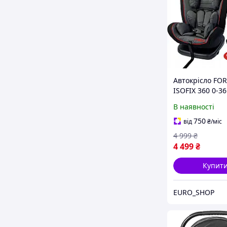
Автокрісло FO
ISOFIX 360 0-36 
поворотне та в
В наявності
750
від
₴
/міс
4 999
₴
4 499
₴
Купит
EURO_SHOP