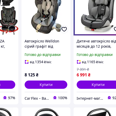
RZA
Автокрісло Welldon
Дитяче автокрісло від
кг,
сірий графіт від
місяців до 12 років,
ідкидне
народження до 12
група 1-2-3 (9-36 кг) El
Готово до відправки
Готово до відправки
років (0-36 кг).
Camino ME 1080 із
системою Isofix сіре
1354
1165
від
₴
/міс
від
₴
/міс
7 391
₴
8 125
₴
6 991
₴
и
Купити
Купити
97%
100%
9
Car Flex – Ваш надійний автопартнер
Інтернет-магазин дитячих товарів та товарів для дому "Твій Кіндер"