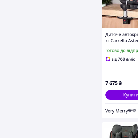
Дитяче автокрі
кг Carrello Aste
(Каррелло Асте
Готово до відп
Плюс) CRL-1580
Grey (сірий кол
768
від
₴
/міс
7 675
₴
Купит
Very Merry💙💛