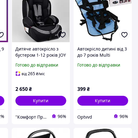
 9
Дитяче автокрісло з
Автокрісло дитині від 3
бустером 1-12 років JOY
до 7 років Multi
47831, група 1/2/3, вага
Function Car Cushion,
Готово до відправки
Готово до відправки
дитини від 9-36 кг, сіре
Дитяче автокрісло PB-
902 група 0-9
265
від
₴
/міс
2 650
₴
399
₴
Купити
Купити
2%
96%
96%
"Комфорт Продукт"
Optvvd