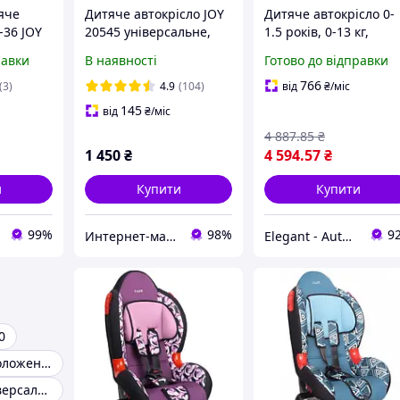
яче
Дитяче автокрісло JOY
Дитяче автокрісло 0-
-36 JOY
20545 універсальне,
1.5 років, 0-13 кг,
тером,
група 1/2/3, вага
категорія 0+ HEYNER
равки
В наявності
Готово до відправки
га
дитини від 9-36 кг
780 100 "SuperProtect
Pantera Black
766
(3)
4.9
(104)
від
₴
/міс
145
від
₴
/міс
4 887
.85
₴
1 450
₴
4 594
.57
₴
и
Купити
Купити
99%
98%
9
Интернет-магазин Dendis
Elegant - Auto | Автотовари. Аксесуари для авто
0
Автокрісло з положенням для сну
Автокрісла універсальні