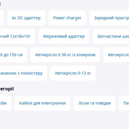
ж
Ac DC адаптер
Power charger
Зарядний пристр
ючий 12х18н10т
Мережевий адаптер
Запчастини шк
 0 до 150 см
Автокрісло 0-36 кг із козирком
Автокрісл
тканиною з поліестеру
Автокрісло 0-12 кг
егорії
рби
Кабелі для електроніки
Ліски та повідки
Па