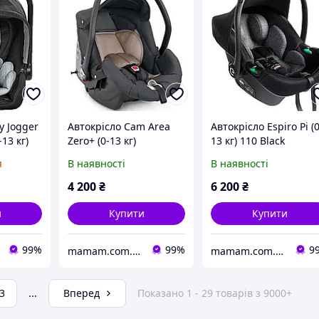
y Jogger
Автокрісло Cam Area
Автокрісло Espiro Pi (
-13 кг)
Zero+ (0-13 кг)
13 кг) 110 Black
я
В наявності
В наявності
4 200
₴
6 200
₴
и
Купити
Купити
99%
99%
9
mamam.com.ua
mamam.com.ua
3
...
Вперед
Показано 1 - 29 товарів з 9000+