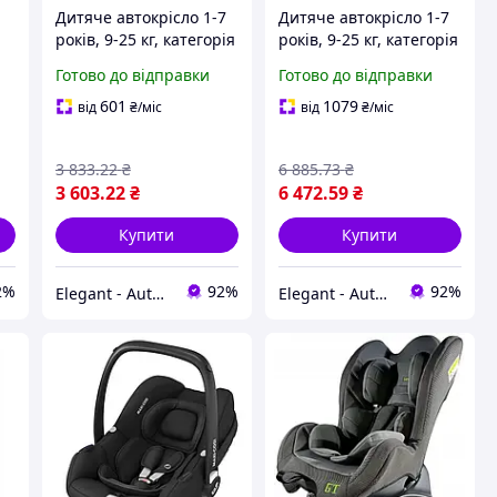
Дитяче автокрісло 1-7
Дитяче автокрісло 1-7
років, 9-25 кг, категорія
років, 9-25 кг, категорія
1/2 SIGER ART "Кокон"
1/2 HEYNER 795 400
Готово до відправки
Готово до відправки
"
алфавіт
"MultiProtect" Cosmic
Blue АКЦИЯ!
601
1079
від
₴
/міс
від
₴
/міс
3 833
.22
₴
6 885
.73
₴
3 603
.22
₴
6 472
.59
₴
Купити
Купити
2%
92%
92%
Elegant - Auto | Автотовари. Аксесуари для авто
Elegant - Auto | Автотовари. Аксесуари для авто