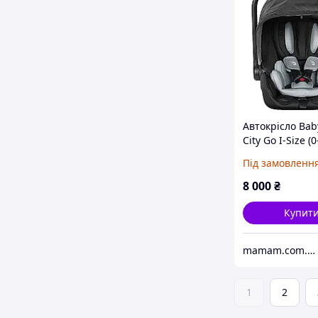
Автокрісло Bab
City Go I-Size (0
Під замовленн
8 000
₴
Купит
mamam.com.ua
1
2