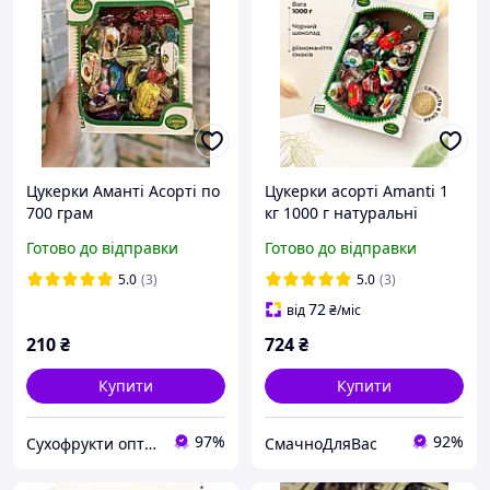
Цукерки Аманті Асорті по
Цукерки асорті Amanti 1
700 грам
кг 1000 г натуральні
солодощі преміум
Готово до відправки
Готово до відправки
подарунковий набір
,натуральний десерт до
5.0
(3)
5.0
(3)
чаю
72
від
₴
/міс
210
₴
724
₴
Купити
Купити
97%
92%
Сухофрукти опт и роздріб
СмачноДляВас