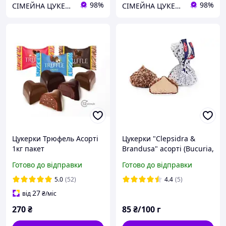
98%
98%
СІМЕЙНА ЦУКЕРНЯ
СІМЕЙНА ЦУКЕРНЯ
Цукерки Трюфель Асорті
Цукерки "Clepsidra &
1кг пакет
Brandusa" асорті (Bucuria,
Молдова)
Готово до відправки
Готово до відправки
5.0
(52)
4.4
(5)
27
від
₴
/міс
270
₴
85
₴/100 г