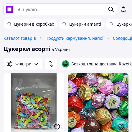
Цукерки в коробках
Цукерки amanti
Цукерк
Каталог товарів
Продукти харчування, напої
Солодощ
Цукерки асорті
в Україні
Фільтри
Безкоштовна доставка Rozetk