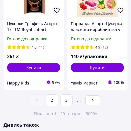
Цукерки Трюфель Асорті
Парварда Асорті Цукерка
1кг ТМ Royal Lubart
власного виробництва у
формі подушечки 1кг.
Готово до відправки
Готово до відправки
4.6
(11)
4.9
(12)
261
₴
110
₴/упаковка
Купити
Купити
99%
100%
Happy Kids
YaMix маркет
1
2
3
...
Показано 1 - 29 товарів з 5000+
Дивись також