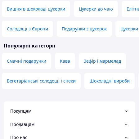
Вишня в шоколаді цукерки
Цукерки до чаю
Елітн
Солодощі з Європи
Подарунки з цукерок
Цукерки 
Популярні категорії
Смачні подарунки
Кава
Зефір і мармелад
Вегетаріанські солодощі і снеки
Шоколадні вироби
Покупцям
Продавцям
Про нас