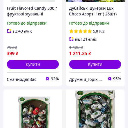
Fruit Flavored Candy 500 г
Дубайські цукерки Lux
фруктові жувальні
Choco Асорті 1кг ( 26шт)
цукерки асорті без цукру
Готово до відправки
Готово до відправки
преміум десерт snack,
натуральні фруктові
40
від
₴
/міс
5.0
(62)
солодощі
121
від
₴
/міс
798
₴
1 425
₴
399
₴
1 211
.25
₴
Купити
Купити
92%
95%
СмачноДляВас
Дружній_горіх.юа