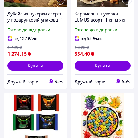
Дубайські цукерки асорті
Карамельні цукерки
у подарунковій упаковці 1
LUMUS асорті 1 кг, м які
кг
солодкі цукерки ,
Готово до відправки
Готово до відправки
карамельні цукерки різні
смаки для чаювання та
127
55
від
₴
/міс
від
₴
/міс
частування
1 499
₴
1 320
₴
1 274
.15
₴
554
.40
₴
Купити
Купити
95%
95%
Дружній_горіх.юа
Дружній_горіх.юа