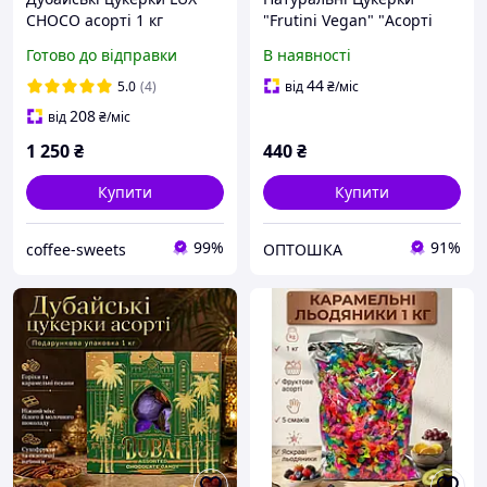
CHOCO асорті 1 кг
"Frutini Vegan" "Асорті
Мікс" 25 шт/пач 500 г
Готово до відправки
В наявності
44
5.0
(4)
від
₴
/міс
208
від
₴
/міс
1 250
₴
440
₴
Купити
Купити
99%
91%
coffee-sweets
ОПТОШКА