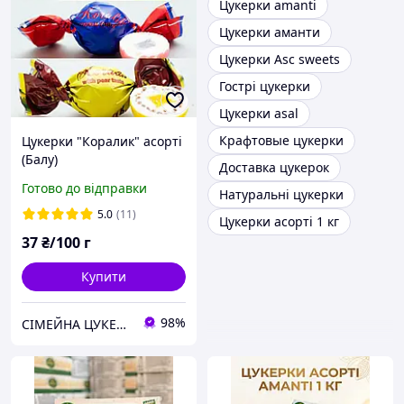
Цукерки amanti
Цукерки аманти
Цукерки Asc sweets
Гострі цукерки
Цукерки asal
Крафтовые цукерки
Цукерки "Коралик" асорті
(Балу)
Доставка цукерок
Готово до відправки
Натуральні цукерки
5.0
(11)
Цукерки асорті 1 кг
37
₴/100 г
Купити
98%
СІМЕЙНА ЦУКЕРНЯ