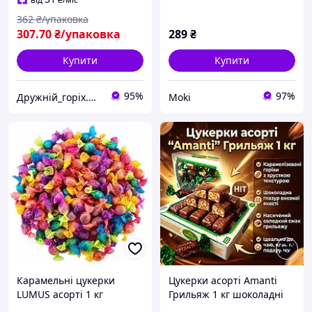
362
₴/упаковка
307
.70
₴/упаковка
289
₴
Купити
Купити
95%
97%
Дружній_горіх.юа
Moki
Карамельні цукерки
Цукерки асорті Amanti
LUMUS асорті 1 кг
Грильяж 1 кг шоколадні
преміум солодощі з
цукерки з горіховою