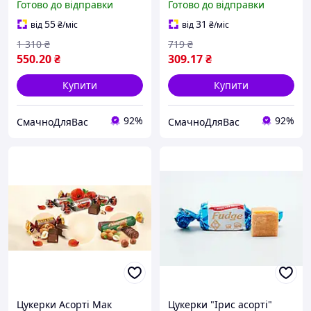
Готово до відправки
Готово до відправки
різними смаками, ,
начинкою преміум
солодка карамель м яка
солодощі для чаю та
55
31
від
₴
/міс
від
₴
/міс
карамель для чаю та
святкового столу
1 310
₴
719
₴
щоденного
550
.20
₴
309
.17
₴
Купити
Купити
92%
92%
СмачноДляВас
СмачноДляВас
Цукерки Асорті Мак
Цукерки "Ірис асорті"