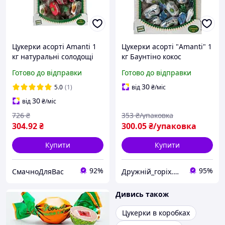
Цукерки асорті Amanti 1
Цукерки асорті "Amanti" 1
кг натуральні солодощі
кг Баунтіно кокос
преміум подарунковий
Готово до відправки
Готово до відправки
набір різні смаки десерт
до чаю 1000 г
30
5.0
(1)
від
₴
/міс
30
від
₴
/міс
726
₴
353
₴/упаковка
304
.92
₴
300
.05
₴/упаковка
Купити
Купити
92%
95%
СмачноДляВас
Дружній_горіх.юа
Дивись також
Цукерки в коробках