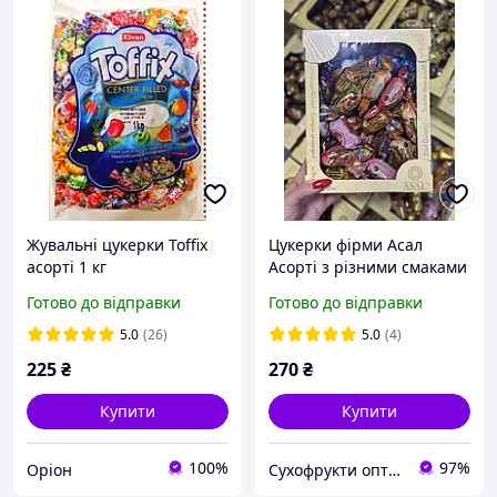
Жувальні цукерки Toffix
Цукерки фірми Асал
асорті 1 кг
Асорті з різними смаками
Готово до відправки
Готово до відправки
5.0
(26)
5.0
(4)
225
₴
270
₴
Купити
Купити
100%
97%
Оріон
Сухофрукти опт и роздріб