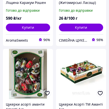
Ліщина Каракум Рошен
(Житомирські Ласощі)
1кг
Готово до відправки
Готово до відправки
590
₴/кг
26
₴/100 г
Купити
Купити
96%
98%
AromaSweets
СІМЕЙНА ЦУКЕРНЯ
Цукерки асорті аманти
Цукерки Асорті ТМ Аманті