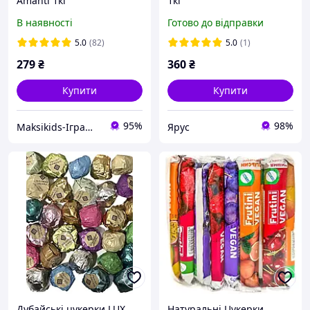
Amanti 1кг
1кг
В наявності
Готово до відправки
5.0
(82)
5.0
(1)
279
₴
360
₴
Купити
Купити
95%
98%
Maksikids-Іграшки та товари для дітей
Ярус
Дубайські цукерки LUX
Натуральні Цукерки