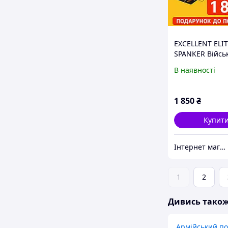
EXCELLENT ELI
SPANKER Війсь
поясний ремін
В наявності
Багатоцільови
патрульний ре
якою підкладко
1 850
₴
Купит
Інтернет магазин Альфастор
1
2
Дивись тако
Армійський по