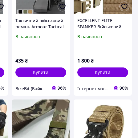
й
Тактичний військовий
EXCELLENT ELITE
l
ремінь Armour Tactical
SPANKER Військовий
5
з оновленою пряжкою
поясний ремінь
В наявності
В наявності
"King Cobra" 125 см
Багатоцільовий
Чорний
патрульний ремінь з м
якою підкладкою Molle
435
₴
1 800
₴
Купити
Купити
6%
96%
90%
BikeBit (БайкБіт)
Інтернет магазин Альфастор