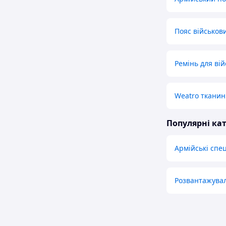
Пояс військов
Ремінь для ві
Weatro тканин
Популярні кат
Армійські спе
Розвантажувал