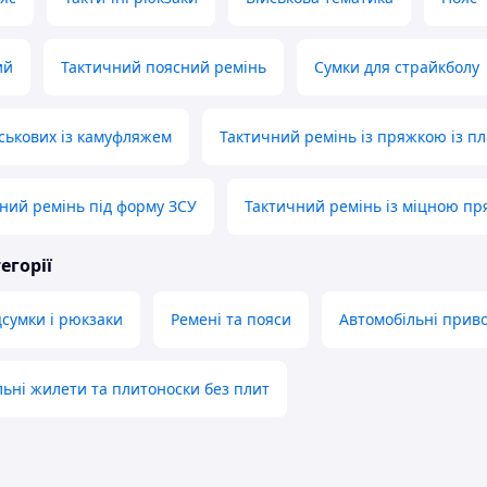
ий
Тактичний поясний ремінь
Сумки для страйкболу
йськових із камуфляжем
Тактичний ремінь із пряжкою із пл
ний ремінь під форму ЗСУ
Тактичний ремінь із міцною п
егорії
цсумки і рюкзаки
Ремені та пояси
Автомобільні приво
ьні жилети та плитоноски без плит