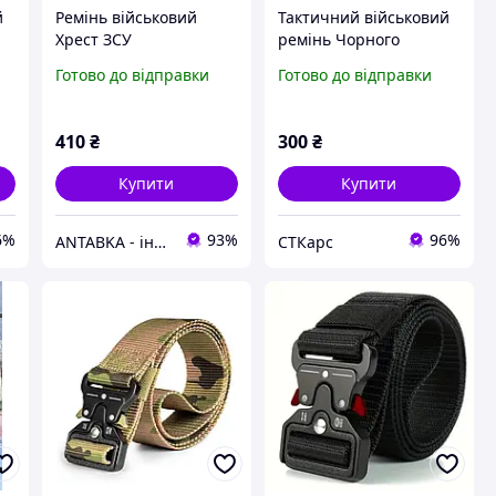
й
Ремінь військовий
Тактичний військовий
Хрест ЗСУ
ремінь Чорного
кольору 120см
Готово до відправки
Готово до відправки
410
₴
300
₴
Купити
Купити
6%
93%
96%
ANTABKA - інтернет магазин
СТКарс