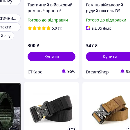
Тактичний ремінь мультикам
Тактичний військовий
Ремінь військовий
ремінь Чорного/
рудий піксель DS
Оливкового кольору
Армійський тактичний ремінь
Готово до відправки
Готово до відправки
120см
Пояси і ремені тактичні військові
35
5.0
(1)
від
₴
/міс
й зсу
300
₴
347
₴
Купити
Купити
96%
9
СТКарс
DreamShop