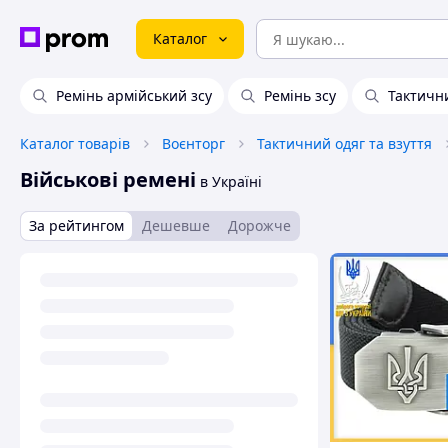
Каталог
Ремінь армійський зсу
Ремінь зсу
Тактичн
Каталог товарів
Воєнторг
Тактичний одяг та взуття
Військові ремені
в Україні
За рейтингом
Дешевше
Дорожче