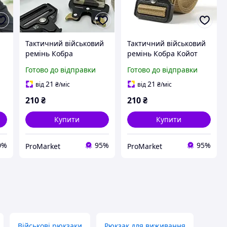
Тактичний військовий
Тактичний військовий
ремінь Кобра
ремінь Кобра Койот
Мультикам
Готово до відправки
Готово до відправки
 м
21
21
від
₴
/міс
від
₴
/міс
e
210
₴
210
₴
Купити
Купити
0%
95%
95%
ProMarket
ProMarket
Військові рюкзаки
Рюкзак для виживання