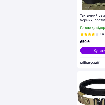
Тактичний рем
чорний, порту
військова, ши
Готово до відп
ремінь, ремінь
військових чо
4.0
650
₴
Купит
MilitaryStaff