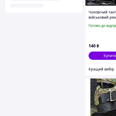
Чоловічий так
військовий ре
колір Хакі такт
Готово до відп
ремені для шт
міцний і надій
140
₴
Купит
Кращий вибір