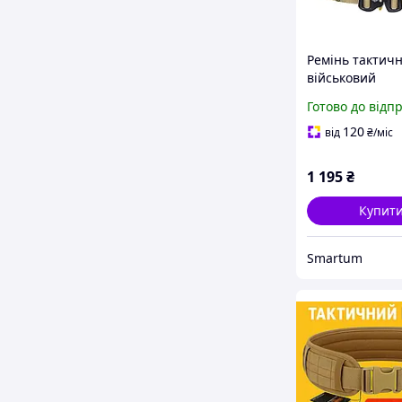
Ремінь тактич
військовий
мультикам/mul
Готово до відп
MOLLE подвійн
120
від
₴
/міс
1 195
₴
Купит
Smartum