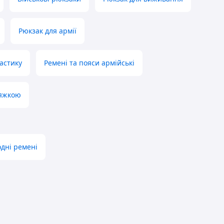
Рюкзак для армії
астику
Ремені та пояси армійські
ряжкою
дні ремені