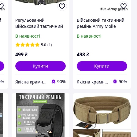
й
Регульований
Військовий тактичний
Військовий тактичний
ремінь Army Molle
ремінь Army Molle
ПІСОК
В наявності
В наявності
ПІСОК
5.0
(1)
499
₴
498
₴
Купити
Купити
0%
90%
90%
Якісна крамничка
Якісна крамничка