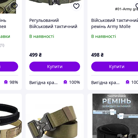
інь
Регульований
Військовий тактични
пея
Військовий тактичний
ремінь Army Molle
рокий
ремінь Army Molle
ПІСОК
равки
В наявності
В наявності
 для
ПіСОК
рний
(1)
499
₴
498
₴
и
Купити
Купити
98%
100%
10
Вигідна крамничка
Вигідна крамничка