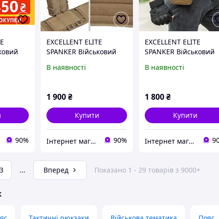
TE
EXCELLENT ELITE
EXCELLENT ELITE
ковий
SPANKER Військовий
SPANKER Військовий
ь
поясний ремінь
поясний ремінь
В наявності
В наявності
й
Багатоцільовий
Багатоцільовий
мінь з м
патрульний ремінь з м
патрульний ремінь з
ю Molle
якою підкладкою Molle
якою підкладкою Moll
1 900
₴
1 800
₴
и
Купити
Купити
90%
90%
9
Інтернет магазин Альфастор
Інтернет магазин Альфастор
3
...
Вперед
Показано 1 - 29 товарів з 9000+
ж
яс
Тактичні рюкзаки
Військова тематика
Пояс