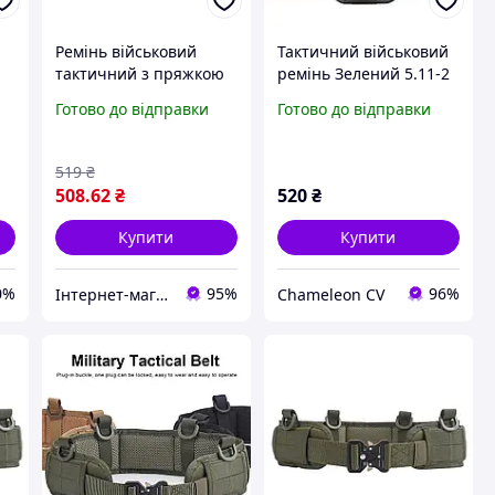
Ремінь військовий
Тактичний військовий
ю
тактичний з пряжкою
ремінь Зелений 5.11-2
Кобра Assault Belt
Готово до відправки
Готово до відправки
чорний (ізіфіт)
519
₴
508
.62
₴
520
₴
Купити
Купити
0%
95%
96%
Інтернет-магазин крутих товарів КРУТО!
Chameleon CV