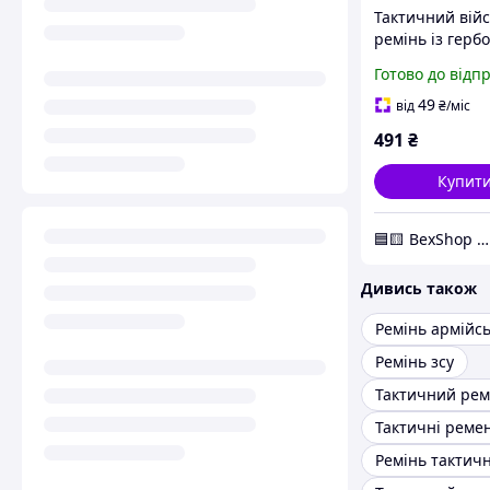
Тактичний вій
ремінь із герб
Україні Tactical
Готово до відп
Ремінь тризуб,
брючний ремі
49
від
₴
/міс
армійський
491
₴
Купит
🟦🟨 BexShop 🟦🟨
Дивись також
Ремінь армійсь
Ремінь зсу
Ремінь тактич