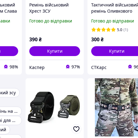
ськовий
Ремінь військовий
Тактичний військови
ом Слава
Хрест ЗСУ
ремінь Оливкового
 120 см,
кольору 120см
равки
Готово до відправки
Готово до відправки
нь
5.0
(1)
390
₴
300
₴
и
Купити
Купити
98%
97%
9
Каспер
СТКарс
кий зсу
Тактичний ремінь на липучці
Тактичні ремені для штанів
ний