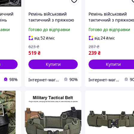
тичний
Ремінь військовий
Ремінь військовий
мінь
тактичний з пряжкою
тактичний з пряжко
ичні
Кобра Assault Belt
Кобра Assault Belt
равки
Готово до відправки
Готово до відправки
анів
чорний
койот
ний пояс
52
24
від
₴
/міс
від
₴
/міс
623
₴
287
₴
519
₴
239
₴
и
Купити
Купити
98%
90%
9
Інтернет-магазин спортивного харчування та товарів для фітнесу Protein Lounge
Інтернет-магазин спортивного харчування та товарів для фітнесу Protein Lounge