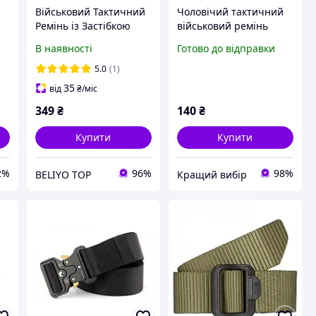
Військовий Тактичний
Чоловічий тактичний
Ремінь із Застібкою
військовий ремінь
Cobra із
чорного кольору
В наявності
Готово до відправки
Швидкороз'ємною
тактичні ремені для
Металевою Пряжкою
штанів міцний і
5.0
(1)
Армійський Пояс ЗСУ
надійний пояс
35
від
₴
/міс
349
₴
140
₴
Купити
Купити
2%
96%
98%
BELIYO TOP
Кращий вибір