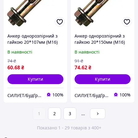
Анкер однорозпірний з
Анкер однорозпірний з
гайкою 20*107мм (М16)
гайкою 20*150мм (М16)
В наявності
В наявності
74
₴
91
₴
60
.68
₴
74
.62
₴
Купити
Купити
100%
100%
СИЛУЕТ/БудГрупа
СИЛУЕТ/БудГрупа
1
2
3
...
Показано 1 - 29 товарів з 400+