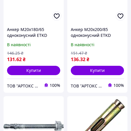
Анкер М20х180/65
Анкер М20х200/85
одноконусний ETKD
одноконусний ETKD
В наявності
В наявності
146
.25
₴
151
.47
₴
131
.62
₴
136
.32
₴
Купити
Купити
100%
100%
ТОВ "АРТОКС ЛТД"
ТОВ "АРТОКС ЛТД"