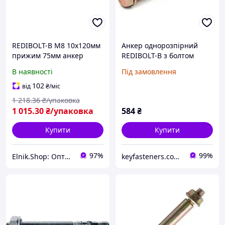
REDIBOLT-B М8 10х120мм
Анкер однорозпірний
прижим 75мм анкер
REDIBOLT-B з болтом
розпірний з болтом цинк
12х140/М10/85 Metalvis
В наявності
Під замовлення
жовтий (50 шт.)
цинк жовтий 20 шт./
[92F10000092F110A20]
пачка
102
від
₴
/міс
Metalvis
1 218
.36
₴/упаковка
1 015
.30
₴/упаковка
584
₴
Купити
Купити
97%
99%
Elnik.Shop: Оптово-роздрібна компанія
keyfasteners.com.ua