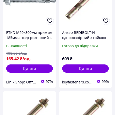
ETKD М20х300мм прижим
Анкер REDIBOLT-N
185мм анкер розпірний з
однорозпірний з гайкою
гайкою оцинкована сталь
Metalvis SRTR 12х200/
В наявності
Готово до відправки
[920E3000092E320Z00]
М10/135 цинк жовтий 20
Metalvis
шт./пачка
198
.50
₴/од.
165
.42
₴/од.
609
₴
Купити
Купити
97%
99%
Elnik.Shop: Оптово-роздрібна компанія
keyfasteners.com.ua