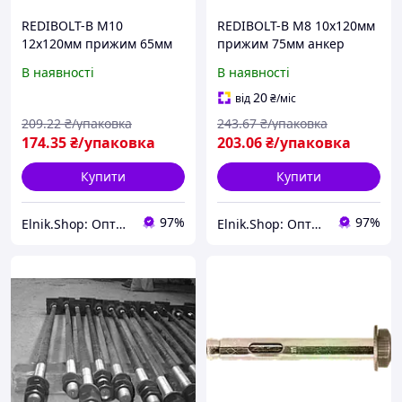
REDIBOLT-B М10
REDIBOLT-B М8 10х120мм
12х120мм прижим 65мм
прижим 75мм анкер
анкер розпірний з болтом
розпірний з болтом цинк
В наявності
В наявності
цинк жовтий (5 шт.)
жовтий (10 шт.)
[92F10000092F112A20]
[92F10000092F110A20]
20
від
₴
/міс
Metalvis
Metalvis
209
.22
₴/упаковка
243
.67
₴/упаковка
174
.35
₴/упаковка
203
.06
₴/упаковка
Купити
Купити
97%
97%
Elnik.Shop: Оптово-роздрібна компанія
Elnik.Shop: Оптово-роздрібна компанія