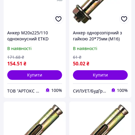
Анкер М20х225/110
Анкер однорозпірний з
одноконусний ETKD
гайкою 20*75мм (М16)
В наявності
В наявності
171
.68
₴
61
₴
154
.51
₴
50
.02
₴
Купити
Купити
100%
100%
ТОВ "АРТОКС ЛТД"
СИЛУЕТ/БудГрупа