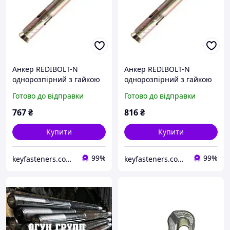
Анкер REDIBOLT-N
Анкер REDIBOLT-N
однорозпірний з гайкою
однорозпірний з гайкою
Metalvis SRTR 16х150/
Metalvis SRTR 16х160/
Готово до відправки
Готово до відправки
М12/75 цинк жовтий 20
М12/85 цинк жовтий 20
шт./пачка
шт./пачка
767
₴
816
₴
Купити
Купити
99%
99%
keyfasteners.com.ua
keyfasteners.com.ua