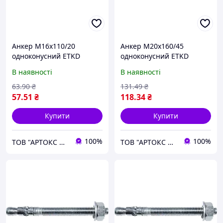
Анкер М16х110/20
Анкер М20х160/45
одноконусний ETKD
одноконусний ETKD
В наявності
В наявності
63
.90
₴
131
.49
₴
57
.51
₴
118
.34
₴
Купити
Купити
100%
100%
ТОВ "АРТОКС ЛТД"
ТОВ "АРТОКС ЛТД"