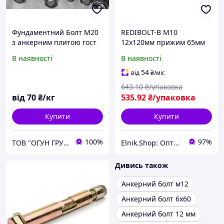
Фундаментний Болт М20
REDIBOLT-B М10
з анкерним плитою гост
12х120мм прижим 65мм
24379.1-80
анкер розпірний з болтом
В наявності
В наявності
цинк жовтий (20 шт.)
[92F10000092F112A20]
54
від
₴
/міс
Metalvis
643
.10
₴/упаковка
від
70
₴/кг
535
.92
₴/упаковка
Купити
Купити
100%
97%
ТОВ "ОГУН ГРУП"
Elnik.Shop: Оптово-роздрібна компанія
Дивись також
Анкерний болт м12
Анкерний болт 6х60
Анкерний болт 12 мм