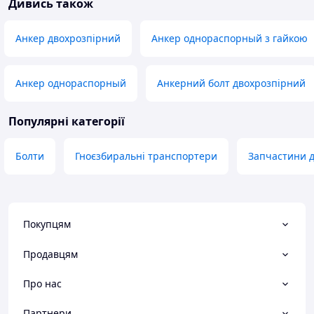
Дивись також
Анкер двохрозпірний
Анкер однораспорный з гайкою
Анкер однораспорный
Анкерний болт двохрозпірний
Популярні категорії
Болти
Гноєзбиральні транспортери
Запчастини д
Покупцям
Продавцям
Про нас
Партнери