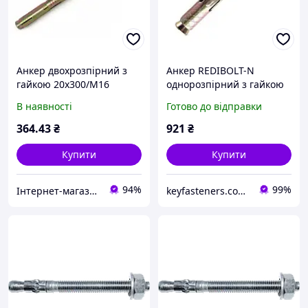
Анкер двохрозпірний з
Анкер REDIBOLT-N
гайкою 20х300/М16
однорозпірний з гайкою
Metalvis SRTR 16х180/
В наявності
Готово до відправки
М12/95 цинк жовтий 20
шт./пачка
364
.43
₴
921
₴
Купити
Купити
94%
99%
Інтернет-магазин "Шуруп"
keyfasteners.com.ua