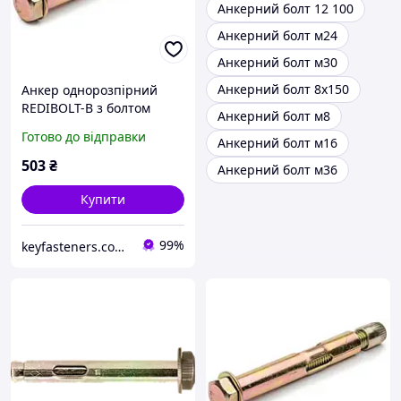
Анкерний болт 12 100
Анкерний болт м24
Анкерний болт м30
Анкерний болт 8х150
Анкер однорозпірний
REDIBOLT-B з болтом
Анкерний болт м8
12х120/М10/65 Metalvis
Готово до відправки
Анкерний болт м16
цинк жовтий 20 шт./
пачка
503
₴
Анкерний болт м36
Купити
99%
keyfasteners.com.ua