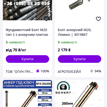
Фундаментний Болт М20
Болт анкерний М20,
тип 2 з анкерним плитою
Лемкен | 3019867
ГОСТ 24379.1-80
В наявності
В наявності
від
70
₴/кг
2 179
₴
Купити
Купити
100%
94%
ТОВ "ОГУН ГРУП"
АГРОТЕХСЕЙЛ