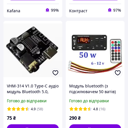
99%
97%
Kafana
Контраст
VHM-314 V1.0 Type-C аудіо
Модуль bluetooth (з
модуль Bluetooth 5.0,
підсилювачем 50 ватів)
бездротовий стерео MP3
mp-3,usb,cd,fm,aux
Готово до відправки
Готово до відправки
декодер (приймач 3.7-5V)
4.9
(58)
4.8
(16)
75
₴
290
₴