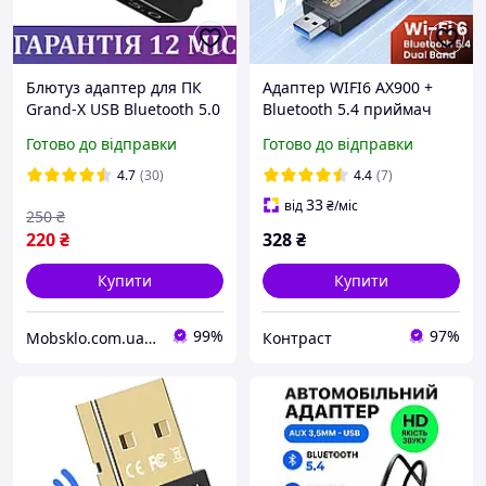
Блютуз адаптер для ПК
Адаптер WIFI6 AX900 +
Grand-X USB Bluetooth 5.0
Bluetooth 5.4 приймач
aptX, юсб перехідник/
Toocki TB07A USB 2
Готово до відправки
Готово до відправки
приймач для комп'ютера
антени донгл
4.7
(30)
4.4
(7)
33
від
₴
/міс
250
₴
220
₴
328
₴
Купити
Купити
99%
97%
Mobsklo.com.ua Інтернет-магазин
Контраст