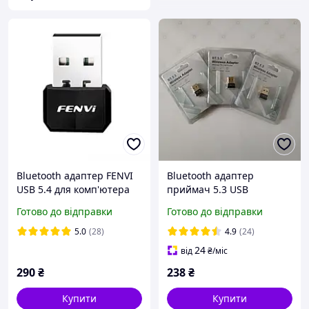
Bluetooth адаптер FENVI
Bluetooth адаптер
USB 5.4 для комп'ютера
приймач 5.3 USB
та ноутбука
Зовнішній Mini для ПК та
Готово до відправки
Готово до відправки
ноутбука блютуз для
Windows
5.0
(28)
4.9
(24)
24
від
₴
/міс
290
₴
238
₴
Купити
Купити