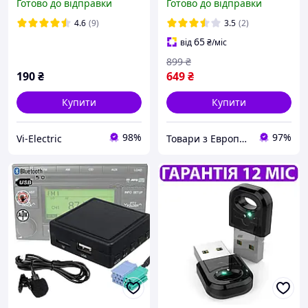
Готово до відправки
Готово до відправки
usb провідний
бездротовий плеєр
4.6
(9)
3.5
(2)
65
від
₴
/міс
899
₴
190
₴
649
₴
Купити
Купити
98%
97%
Vi-Electric
Товари з Европи Evro-tex