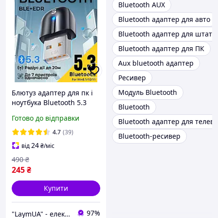
Bluetooth AUX
Bluetooth адаптер для авто
Bluetooth адаптер для штатн
Bluetooth адаптер для ПК
Aux bluetooth адаптер
Ресивер
Модуль Bluetooth
Блютуз адаптер для пк і
ноутбука Bluetooth 5.3
Bluetooth
бездротовий передавач
Готово до відправки
Bluetooth адаптер для телеві
для комп'ютера USB
Essager модуль в ЮСБ
4.7
(39)
Bluetooth-ресивер
приймач
24
від
₴
/міс
490
₴
245
₴
Купити
97%
"LaymUA" - електроніка від перевірених брендів!