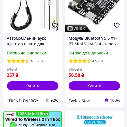
Автомобільний аукс
Модуль Bluetooth 5.0 XY-
адаптер в авто для
BT-Mini VHM-314 стерео
музики і дзвінків
аудіо MicroUSB 3.5мм
Готово до відправки
Готово до відправки
бездротовий ресивер в
машину Bluetooth 5.0 AUX
4.3
(23)
4.9
(64)
Baseus
510
₴
70
.62
₴
357
₴
56
.50
₴
Купити
Купити
92%
100%
"TREND-ENERGY" Інтернет-магазин аксесуарів до смартфонів та комп'ютерів
Evelex Store