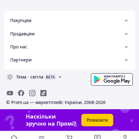
Покупцям
Продавцям
Про нас
Партнери
Тема
-
світла
BETA
© Prom.ua — маркетплейс України, 2008-2026
Наскільки
Розказати
зручно на Промі?