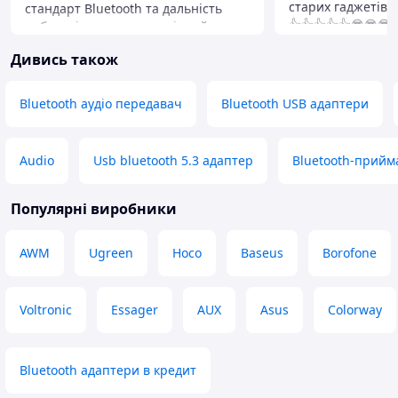
старих гаджетів 
стандарт Bluetooth та дальність
👍👍👍👍👍😎😎😎
роботи, і через те, що рідний
👍👍👍👍👍😎😎😎
адаптер на ноутбуці постійно
Дивись також
😎😎рекомендую........
вимикався і потім зовсім зник.
Адаптер працює добре. На відстані
Переваги
4 метри через кімнату звук у
Компактний, бага
Bluetooth аудіо передавач
Bluetooth USB адаптери
навушниках залишається якісним (у
функціональний 
рідного починалися гремліни,
Недоліки
наприклад, пішов на кухню та
Поки що немає.
Audio
Usb bluetooth 5.3 адаптер
Bluetooth-прийм
проблеми зі звуком, у цього їх
немає). Тому його варто купити
заради версії 6.0, навіть якщо
Популярні виробники
рідний адаптер працює (у нього
була версія 5.3).
AWM
Ugreen
Hoco
Baseus
Borofone
Переваги
Стабільність, дистанція якісного
покриття
Voltronic
Essager
AUX
Asus
Colorway
Недоліки
Не виявлені
Bluetooth адаптери в кредит