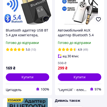
Bluetooth адаптер USB BT
Автомобільний AUX
5.4 для комп'ютера,
адаптер Bluetooth 5.4
ноутбука, навушників,
Блютуз аукс для авто
Готово до відправки
Готово до відправки
клавіатури, мишки,
бездротовий Car Adapter
колонки та іншого. До
стерео музика в машину
5.0
(10)
4.9
(49)
20м
ресивер USB to 3.5mm
30
від
₴
/міс
598
₴
169
₴
299
₴
Купити
Купити
100%
97%
Цитадель
"LaymUA" - електроніка від перевірених брендів!
Дивись також