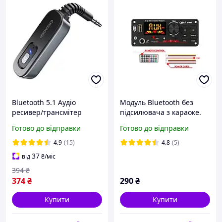
Bluetooth 5.1 Аудіо
Модуль Bluetooth без
ресивер/трансмітер
підсилювача з караоке.
Essager 3.5 мм AUX з
Готово до відправки
Готово до відправки
мікрофоном (EBT51)
4.9
(15)
4.8
(5)
37
від
₴
/міс
394
₴
374
₴
290
₴
Купити
Купити