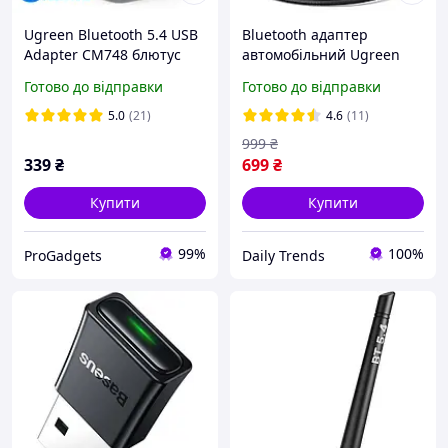
Ugreen Bluetooth 5.4 USB
Bluetooth адаптер
Adapter CM748 блютус
автомобільний Ugreen
адаптер
CM723 аудіо ресівер
Готово до відправки
Готово до відправки
bluetooth 5.4
5.0
(21)
4.6
(11)
999
₴
339
₴
699
₴
Купити
Купити
99%
100%
ProGadgets
Daily Trends