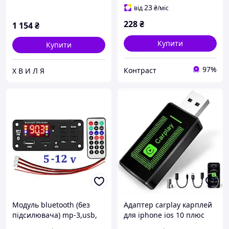
23
від
₴
/міс
228
₴
1 154
₴
Купити
Купити
97%
Контраст
Х В И Л Я
Модуль bluetooth (без
Адаптер carplay карплей
підсилювача) mp-3,usb,
для iphone ios 10 плюс
cd,fm, aux
сумісність авто 2016 року