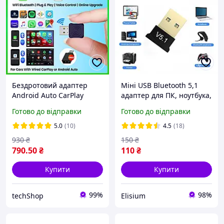
Бездротовий адаптер
Міні USB Bluetooth 5,1
Android Auto CarPlay
адаптер для ПК, ноутбука,
CarlinKit 5.0 Mini Ultra
миші, клавіатури,
Готово до відправки
Готово до відправки
планшета, телефона,
принтера, динаміка
5.0
(10)
4.5
(18)
930
₴
150
₴
790
.50
₴
110
₴
Купити
Купити
99%
98%
techShop
Elisium