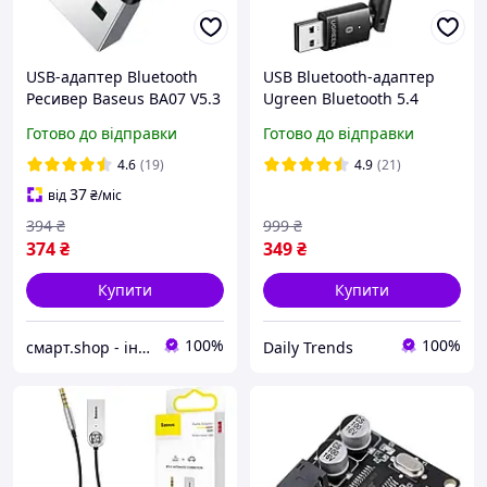
USB-адаптер Bluetooth
USB Bluetooth-адаптер
Ресивер Baseus BA07 V5.3
Ugreen Bluetooth 5.4
(Black) ZJBA010001
передавач для
Готово до відправки
Готово до відправки
комп'ютера ноутбука
Black (CM749)
4.6
(19)
4.9
(21)
37
від
₴
/міс
394
₴
999
₴
374
₴
349
₴
Купити
Купити
100%
100%
смарт.shop - інтернет магазин електроніки
Daily Trends