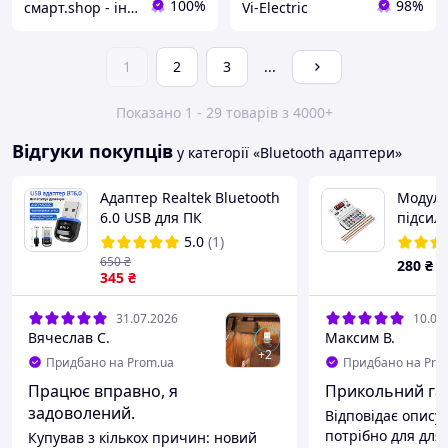
100%
98%
смарт.shop - інтернет магазин електроніки
Vi-Electric
1
2
3
...
Показано 1 - 29 товарів з 4000+
Відгуки покупців
у категорії «Bluetooth адаптери»
Адаптер Realtek Bluetooth
Модуль
6.0 USB для ПК
підсилю
бездротовий адаптер для
5.0
(1)
під'єднання навушників
650
₴
280
₴
геймпадів
345
₴
31.07.2026
10.07
Вячеслав С.
Максим В.
+
2
Придбано на Prom.ua
Придбано на Pro
Працює вправно, я
Прикольний гад
задоволений.
Відповідає опису
потрібно для для
Купував з кількох причин: новий