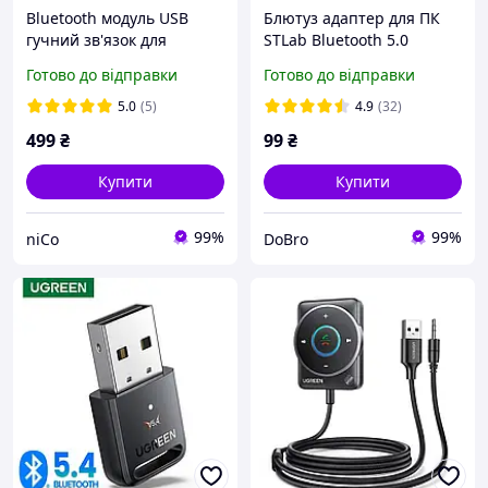
Bluetooth модуль USB
Блютуз адаптер для ПК
гучний зв'язок для
STLab Bluetooth 5.0
Hyundai Tucson, Santa FE,
Готово до відправки
Готово до відправки
Kia [BT v.5.0]
5.0
(5)
4.9
(32)
499
₴
99
₴
Купити
Купити
99%
99%
niCo
DoBro