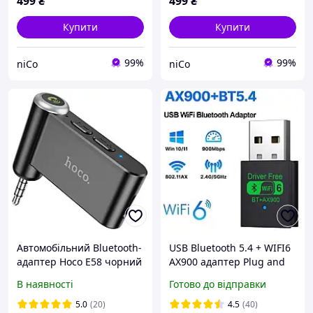
499
₴
499
₴
Купити
Купити
99%
99%
niCo
niCo
Автомобільний Bluetooth-
USB Bluetooth 5.4 + WIFI6
адаптер Hoco E58 чорний
AX900 адаптер Plug and
play v1.2
В наявності
Готово до відправки
5.0
(20)
4.5
(40)