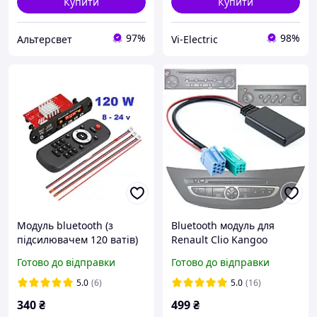
Купити
Купити
97%
98%
Альтерсвет
Vi-Electric
Модуль bluetooth (з
Bluetooth модуль для
підсилювачем 120 ватів)
Renault Clio Kangoo
mp-3,usb,cd,fm,aux
Laguna Scénic Trafic
Готово до відправки
Готово до відправки
[6pin+8pin ISO/Bluetooth
5.0]
5.0
(6)
5.0
(16)
340
₴
499
₴