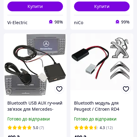
Купити
Купити
98%
99%
Vi-Electric
niCo
Bluetooth USB AUX гучний
Bluetooth модуль для
зв'язок для Mercedes-
Peugeot / Citroen RD4
Benz W906 W639 W169
12pin Bluetooth 5.0
Готово до відправки
Готово до відправки
W203 W221 W164 [12pin /
BT v.5.0]
5.0
(7)
4.3
(12)