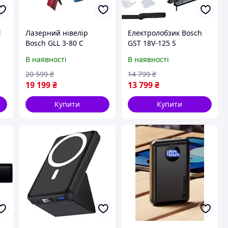
E
Лазерний нівелір
Електролобзик Bosch
Bosch GLL 3-80 C
GST 18V-125 S
Professional
Professional
В наявності
В наявності
(0601063R00)
06015B2000
20 599
₴
14 799
₴
19 199
₴
13 799
₴
Купити
Купити