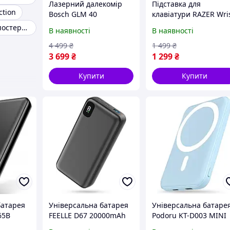
Лазерний далекомір
Підставка для
ction
Bosch GLM 40
клавіатури RAZER Wri
Professional
Rest for Full size
Камера відеоспостереження
В наявності
В наявності
(0601072900)
keyboards (RC21-
01470200-R3M1)
4 499
₴
1 499
₴
3 699
₴
1 299
₴
Купити
Купити
батарея
Універсальна батарея
Універсальна батаре
65B
FEELLE D67 20000mAh
Podoru KT-D003 MINI
r Bank
65W
5000 mAh Navy Blue