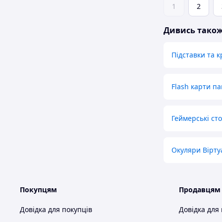
1
2
Дивись тако
Підставки та 
Flash карти па
Геймерські ст
Окуляри Вірту
Покупцям
Продавцям
Довідка для покупців
Довідка для