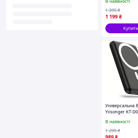
В наявності
1 399
₴
1 199
₴
Купит
Універсальна 
Yiisonger KT-D
10000 mAh USB
В наявності
Safe Black для 
1 299
₴
989
₴