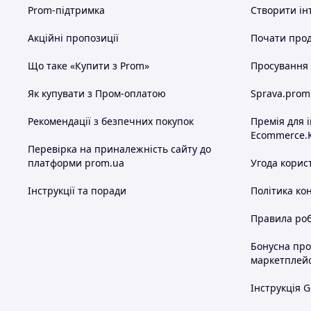
Prom-підтримка
Створити ін
Акційні пропозиції
Почати прод
Що таке «Купити з Prom»
Просування в
Як купувати з Пром-оплатою
Sprava.prom
Рекомендації з безпечних покупок
Премія для 
Ecommerce.
Перевірка на приналежність сайту до
платформи prom.ua
Угода корис
Інструкції та поради
Політика ко
Правила роб
Бонусна пр
маркетплей
Інструкція G