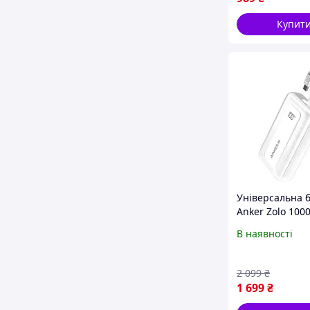
Купит
Універсальна 
Anker Zolo 10
30W White (A16
В наявності
2 099
₴
1 699
₴