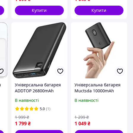
Купити
Купити
я
Універсальна батарея
Універсальна батарея
ADDTOP 26800mAh
Muctsda 10000mAh
22,5W B02 Black
22.5W H07 Magnetic
В наявності
В наявності
Compatible iWatch
iPhone 16 15 Phone
5.0
(1)
(Black)
1 999
₴
1 299
₴
1 799
₴
1 049
₴