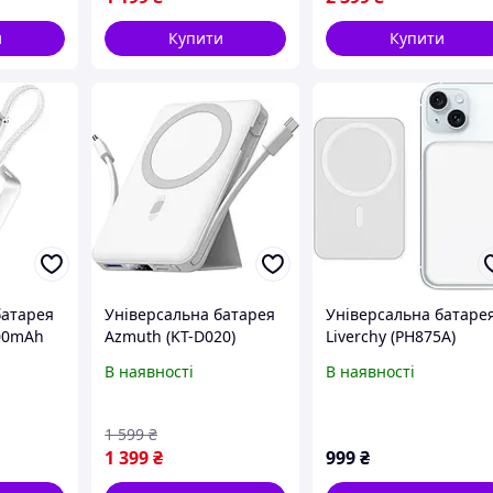
и
Купити
Купити
батарея
Універсальна батарея
Універсальна батаре
000mAh
Azmuth (KT-D020)
Liverchy (PH875A)
88021)
10000mAh 22.5W for
Magnetic 10000mAh
В наявності
В наявності
iPhone
White iPhone 16 15 14
16/15/14/13/12/Pro
13 12 Series and
(White)
Samsung
1 599
₴
1 399
₴
999
₴