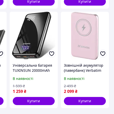
Купити
Купити
я
Універсальна батарея
Зовнішній акумулятор
TUXINSUN 20000mAh
(павербанк) Verbatim
(P11D) Black
Charge 'n' Go 10000mAh
В наявності
В наявності
Pink (32248)
1 599
₴
2 499
₴
1 259
₴
2 099
₴
Купити
Купити