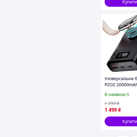
Купит
Універсальна 
PZOZ 20000mA
(XYS-D15)
В наявності
1 799
₴
1 499
₴
Купит