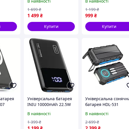
В наявності
В наявності
(Apple магніт + кабель
1 699
₴
1 199
₴
1 499
₴
999
₴
и
Купити
Купити
батарея
Універсальна батарея
Універсальна сонячн
007
INIU 10000mAh 22.5W
батарея HDL-531
-C Mag-
(BI-B6)
36800mAh Dark Blue
В наявності
В наявності
Iphone
1 399
₴
2 699
₴
1 199
₴
2 399
₴