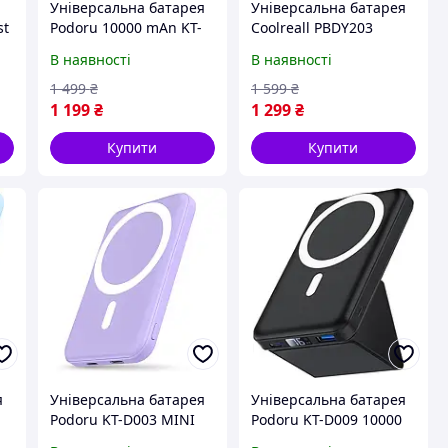
Універсальна батарея
Універсальна батарея
st
Podoru 10000 mAn KT-
Coolreall PBDY203
D011
20000mAh, 22.5W
В наявності
В наявності
1 499
₴
1 599
₴
1 199
₴
1 299
₴
Купити
Купити
я
Універсальна батарея
Універсальна батарея
Podoru KT-D003 MINI
Podoru KT-D009 10000
5000 mAh Purple (Apple
mAh Black (Apple магніт