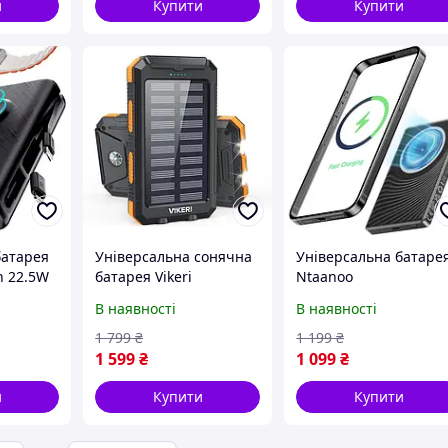
и
Купити
Купити
батарея
Універсальна сонячна
Універсальна батаре
h 22.5W
батарея Vikeri
Ntaanoo
26800mAh 55W
(MP101)10000mAh for
В наявності
В наявності
iPhone
1 799
₴
1 199
₴
1 599
₴
1 099
₴
и
Купити
Купити