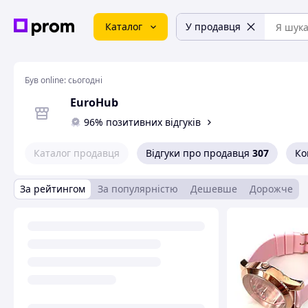
Каталог
У продавця
Був online:
сьогодні
EuroHub
96% позитивних відгуків
Каталог продавця
Відгуки про продавця
307
Ко
За рейтингом
За популярністю
Дешевше
Дорожче