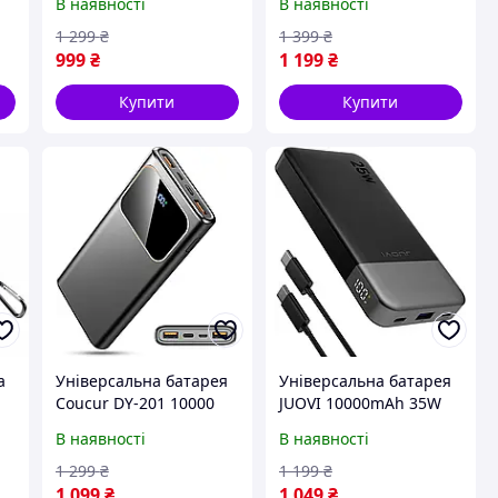
В наявності
В наявності
)
магніт + кабель)
+ кабель)
1 299
₴
1 399
₴
999
₴
1 199
₴
Купити
Купити
а
Універсальна батарея
Універсальна батарея
Coucur DY-201 10000
JUOVI 10000mAh 35W
mAh/37W
(J2601) Black Gray
В наявності
В наявності
1 299
₴
1 199
₴
1 099
₴
1 049
₴