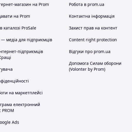
тернет-магазин
на Prom
Робота в prom.ua
авати на Prom
Контактна інформація
 каталозі ProSale
Захист прав на контент
 — медіа для підприємців
Content right protection
інтернет-підприємців
Відгуки про prom.ua
Кращі
Допомога Силам оборони
тувача
(Volonter by Prom)
нфіденційності
оти на маркетплейсі
ограма електронний
с PROM
oogle Ads