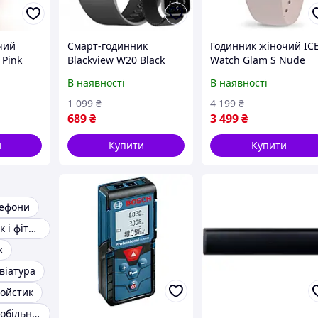
чий
Смарт-годинник
Годинник жіночий IC
 Pink
Blackview W20 Black
Watch Glam S Nude
(015330)
В наявності
В наявності
1 099
₴
4 199
₴
689
₴
3 499
₴
и
Купити
Купити
лефони
Смарт годинник і фітнес-браслети
к
віатура
ойстик
Універсальні мобільні батареї