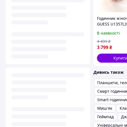
Годинник жіно
GUESS U1357L3
В наявності
4 499
₴
3 799
₴
Купит
Дивись також
Планшети, те
Smart годинни
Миш'як
Кла
Геймпад
Дж