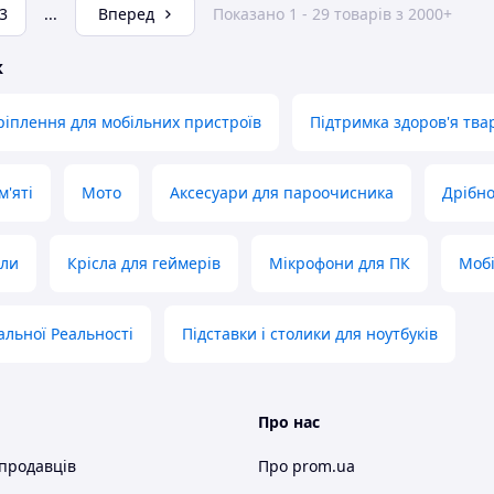
3
...
Вперед
Показано 1 - 29 товарів з 2000+
ж
кріплення для мобільних пристроїв
Підтримка здоров'я тва
м'яті
Мото
Аксесуари для пароочисника
Дрібно
оли
Крісла для геймерів
Мікрофони для ПК
Мобі
альної Реальності
Підставки і столики для ноутбуків
Про нас
 продавців
Про prom.ua