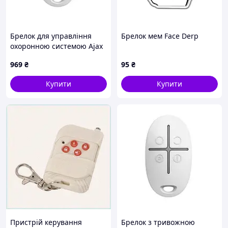
Брелок для управління
Брелок мем Face Derp
охоронною системою Ajax
SpaceControl white
969
₴
95
₴
Купити
Купити
Пристрій керування
Брелок з тривожною