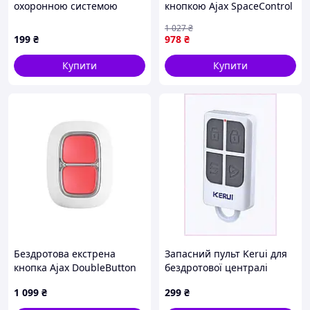
охоронною системою
кнопкою Ajax SpaceControl
Kerui, 68311BH1X1
White (38166.04.WH1)
1 027
₴
199
₴
978
₴
Купити
Купити
Бездротова екстрена
Запасний пульт Kerui для
кнопка Ajax DoubleButton
бездротової централі
white
охорони 68311K1EB0
1 099
₴
299
₴