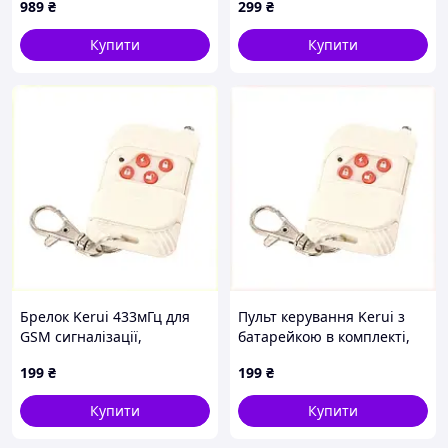
989
₴
299
₴
сигнал, для Android та iOS,
чорний
Купити
Купити
Брелок Kerui 433мГц для
Пульт керування Kerui з
GSM сигналізації,
батарейкою в комплекті,
C6E83P1111
EA683H1111
199
₴
199
₴
Купити
Купити