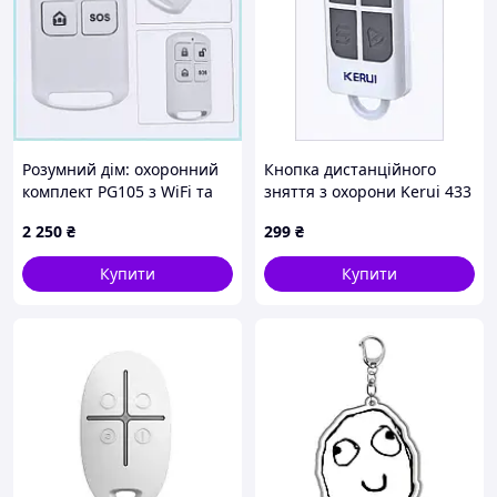
Розумний дім: охоронний
Кнопка дистанційного
комплект PG105 з WiFi та
зняття з охорони Kerui 433
GSM, 155T503H8
MHz біла 6831XX110
2 250
₴
299
₴
Купити
Купити