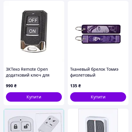
ЗКТеко Remote Open
Тканевый брелок Томиэ
додатковий ключ для
фиолетовый
скляних конструкцій
990
₴
135
₴
65BA2B8070
Купити
Купити