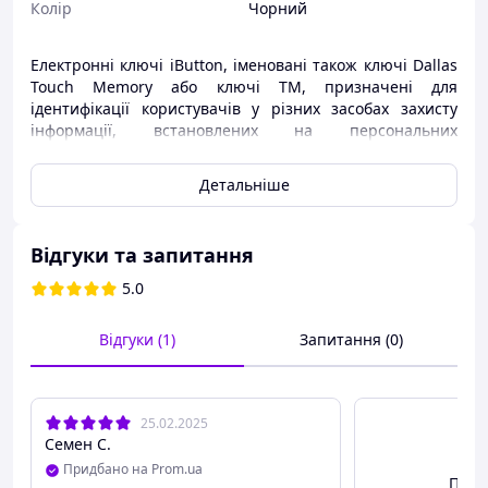
Колір
Чорний
Електронні ключі iButton, іменовані також ключі Dallas
Touch Memory або ключі ТМ, призначені для
ідентифікації користувачів у різних засобах захисту
інформації, встановлених на персональних
комп'ютерах і серверах, у системах контролю та
керування доступом у приміщення, для ідентифікації
Детальніше
водіїв автотранспортних засобів, для цілей контролю
охоронних служб, що контролюють периметр об'єкта
тощо.
Відгуки та запитання
Ключі TM виготовлені в циліндричному корпусі, що
5.0
схожий на "таблетку", за що й отримали свою народну
назву — "таблетка" Touch Memory (iButton). Для
зручності користування електронним ключем
Відгуки (1)
Запитання (0)
постачається з тримачем.
25.02.2025
Семен С.
Придбано на Prom.ua
Пере