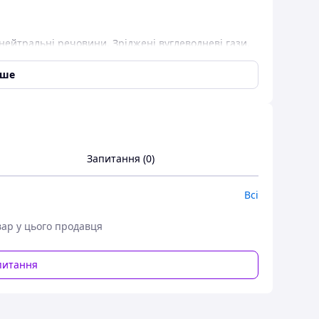
 нейтральні речовини
,
Зріджені вуглеводневі гази
,
човини
,
Хімічно активні речовини
,
Спирти
,
Вибухо-
овини
,
Нафтопродукти
,
Технічна вода
,
Морська
іше
, Установка
Запитання (0)
частий консольний 8Х-9Т
Всі
вар у цього продавця
питання
х Х: