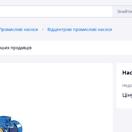
Знайти
Промислові насоси
Відцентрові промислові насоси
інших продавців
Нас
Недо
Цін