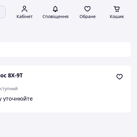
Кабінет
Сповіщення
Обране
Кошик
ос 8Х-9Т
ступний
у уточнюйте