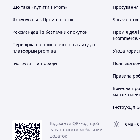
електродвигуна.
Що таке «Купити з Prom»
Просування в
Тип електродвигуни та його виконання – в залежності від 
можуть комплектуватися загальнопромисловим або вибу
Як купувати з Пром-оплатою
Sprava.prom
замовника та згідно з умовами експлуатації і вимогам но
Рекомендації з безпечних покупок
Премія для 
Ecommerce.
Умовне позначення насосів серії «Х»
Перевірка на приналежність сайту до
платформи prom.ua
Угода корис
Приклад 1: Х50-32-125а-До-5
Х – насос серії «Х»
Інструкції та поради
Політика ко
50 - діаметр патUKRка, всмоктувального робочу рідину мм
Правила роб
32 - діаметр патUKRка насоса на виході рідини, мм
Бонусна пр
"а" - позначення типу обточування робочого колеса насос
маркетплей
Інструкція G
Варіанти позначення обточування:
"а" - перша обточування;
Відскануй QR-код, щоб
Тема
-
с
"б" - друга обточування;
завантажити мобільний
додаток
"д" - робоче колесо насоса має збільшений діаметр.