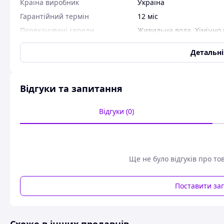
Країна виробник
Україна
Гарантійний термін
12 міс
Перекачувані середи
Живильна вода
,
Хімічно
Чиста вода
,
Токсичні ре
пожежо-небезпечні реч
Детальн
вода
Встановлення насоса
Горизонтальна
Відгуки та запитання
Користувальницькі характеристики
Додатковий сервіс
Сервісне обслуговування
Відгуки (0)
Насос хімічний відцентровий горизонтальний одноступін
Частота обертання, об/хв 1450
Подача, м3/год 500
Ще не було відгуків про то
Напір, м 50
Поставити за
Потужність двигуна, кВт 132
Матеріал деталей проточної частини насососов хімічни