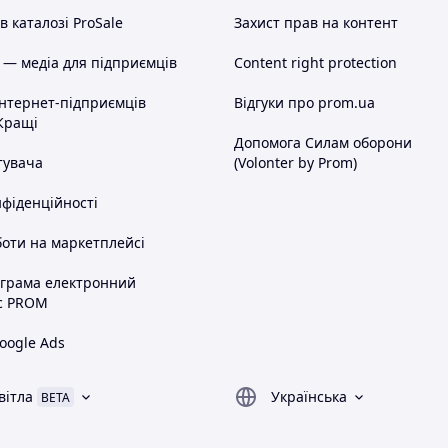
 каталозі ProSale
Захист прав на контент
умов роботи насосного агрегату. Насосні агрегати
хозахисними електродвигунами за бажанням
 — медіа для підприємців
Content right protection
рм пожежної безпеки.
інтернет-підприємців
Відгуки про prom.ua
Кращі
Допомога Силам оборони
тувача
(Volonter by Prom)
нфіденційності
оти на маркетплейсі
ограма електронний
а:
с PROM
oogle Ads
вітла
Українська
BETA