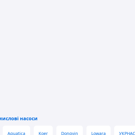
бочої рідини, а також нейтральної рідини з
мислові насоси
Aquatica
Koer
Dongyin
Lowara
УКРНА