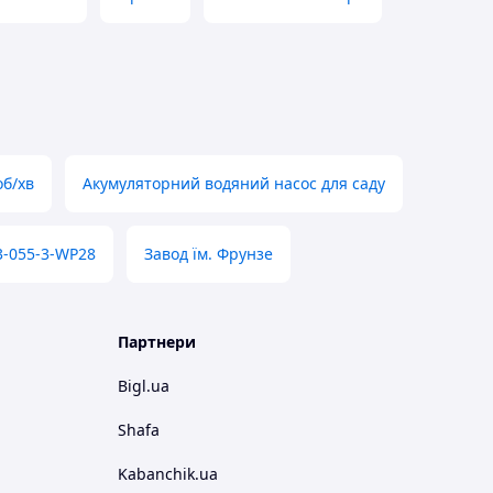
об/хв
Акумуляторний водяний насос для саду
 3-055-3-WP28
Завод їм. Фрунзе
Партнери
Bigl.ua
Shafa
Kabanchik.ua