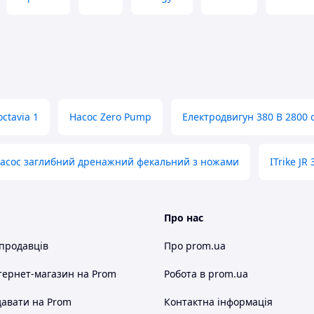
ання насоса:
ctavia 1
Насос Zero Pump
Електродвигун 380 В 2800 
гатом виконання «ХО» - 250°C.
асос заглибний дренажний фекальний з ножами
ITrike JR
лоджується за допомогою проточної води, що
Про нас
ння без від'єднання самого корпусу насоса від
вість значно скорочує час обслуговування насоса,
 продавців
Про prom.ua
ного ремонту на об'єкті.
Rопроводу, що знаходиться строго по осі вала
тернет-магазин
на Prom
Робота в prom.ua
авати на Prom
Контактна інформація
ї муфти, яка з'єднує вал насоса з валом